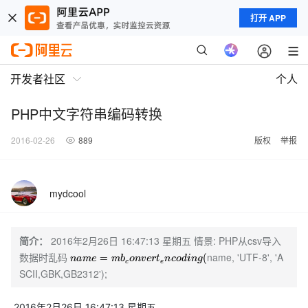
打开 APP
开发者社区
个人
PHP中文字符串编码转换
2016-02-26
889
版权
举报
mydcool
简介：
2016年2月26日 16:47:13 星期五 情景: PHP从csv导入
数据时乱码
name, 'UTF-8', 'A
n
a
m
e
=
m
b
c
o
n
v
e
r
t
e
n
c
o
d
i
n
g
(
SCII,GBK,GB2312');
2016年2月26日 16:47:13 星期五