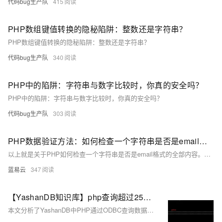
代码bug生产队
415
PHP数组键值转换的隐秘陷阱：整数还是字符串？
PHP数组键值转换的隐秘陷阱：整数还是字符串？
代码bug生产队
340
PHP中的陷阱：字符串与数字比较时，你真的安全吗？
PHP中的陷阱：字符串与数字比较时，你真的安全吗？
代码bug生产队
303
PHP数据验证方法：如何检查一个字符串是否是email格式。
以上就是关于PHP如何检查一个字符串是否是email格式的全部内容。希望你在代码书写旅途中，能找到你的北斗星——简洁、高效、可靠的代码验证方式。让我们共同见证PHP的强大和丰富多彩！
蓝易云
347
【YashanDB知识库】php查询超过256长度字符串，数据被截断的问题
本文分析了YashanDB中PHP通过ODBC查询数据时出现的数据截断问题，表现为超过256字节的数据被截断，以及isql工具无法显示超过300字节长度的数据。问题根源在于YashanDB的ODBC驱动仅支持单次查询，且PHP扩展库默认缓冲区限制。解决方案包括改用PHP ODBC扩展库而非PDO_ODBC，以及调整isql代码逻辑以支持循环取数或一次性读取完整数据。文章还提供了具体代码示例和规避方法，适用于23.2.4.14及更早版本。