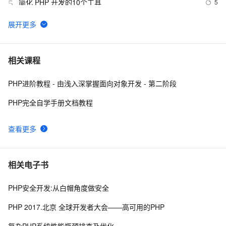
简化 PHP 开发的10个工具
5
5
跟我学习php数组常用函数-下篇
5
6
PHP时间
5
7
相关课程
PHP进阶教程 - 由浅入深掌握面向对象开发 - 第二阶段
php 的函数参数值类型限定
517
8
PHP完全自学手册文档教程
PHP设计模式：单例模式
9
9
查看更多
《PHP对象、模式与实践》之高级特性
6
10
相关电子书
PHP安全开发:从白帽角度做安全
PHP 2017.北京 全球开发者大会——高可用的PHP