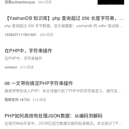
游客kufrkwrbkmpsa
364
【YashanDB 知识库】php 查询超过 256 长度字符串，数据被截断的问题
php 查询超过 256 字节数据，显示被截断：yashandb 的 odbc 驱动接口 SQLGetData 现在只支持单次查询，不支持多次取数据的操作。 isql 显示不出来，isql 工具最大只查询 300 长度的数据，超过了该长度未正常显示。
1639437117631681
284
在PHP中，字符串操作
在PHP中，字符串操作
vohelon
215
06 一文带你搞定PHP字符串操作
路老师带你深入PHP：本文详细介绍了PHP中的字符串定义、操作及常用函数，包括字符串的定义方式、定界符、字符串操作（如去除空格、获取长度、截取、替换、分割和合成等）。通过实例讲解，帮助你快速掌握PHP字符串处理技巧。
路卿老师-18703
316
PHP如何高效地处理JSON数据：从编码到解码
在现代Web开发中，JSON已成为数据交换的标准格式。本文探讨了PHP如何高效处理JSON数据，包括编码和解码的过程。通过简化数据结构、使用优化选项、缓存机制及合理设置解码参数等方法，可以显著提升JSON处理的性能，确保系统快速稳定运行。