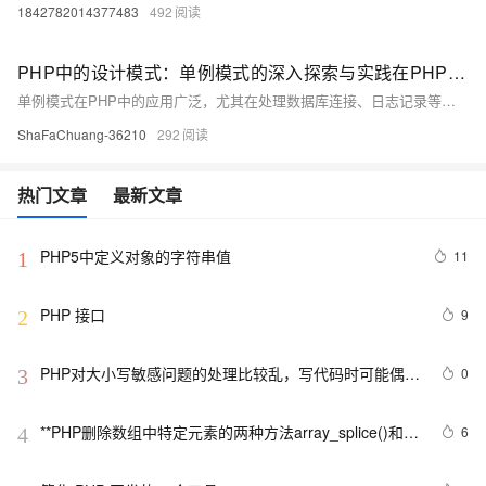
1842782014377483
492
PHP中的设计模式：单例模式的深入探索与实践在PHP开发领域，设计模式是解决常见问题的高效方案集合。它们不是具体的代码，而是一种编码和设计经验的总结。单例模式作为设计模式中的一种，确保了一个类仅有一个实例，并提供一个全局访问点。本文将深入探讨单例模式的基本概念、实现方式及其在PHP中的应用。
单例模式在PHP中的应用广泛，尤其在处理数据库连接、日志记录等场景时，能显著提高资源利用率和执行效率。本文从单例模式的定义出发，详细解释了其在PHP中的不同实现方法，并探讨了使用单例模式的优势与注意事项。通过对示例代码的分析，读者将能够理解如何在PHP项目中有效应用单例模式。
ShaFaChuang-36210
292
热门文章
最新文章
PHP5中定义对象的字符串值
11
1
PHP 接口
9
2
PHP对大小写敏感问题的处理比较乱，写代码时可能偶尔
0
3
出问题，所以这里总结一下。以便用到的出现错误
**PHP删除数组中特定元素的两种方法array_splice()和
6
4
unset()