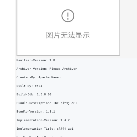
Manifest-Version: 1.0
Archiver-Version: Plexus Archiver
Created-By: Apache Maven
Built-By: ceki
Build-Jdk: 1.5.0_06
Bundle-Description: The slf4j API
Bundle-Version: 1.3.1
Implementation-Version: 1.4.2
Implementation-Title: slf4j-api