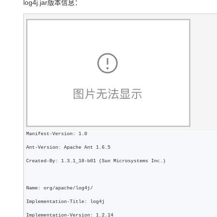
log4j.jar版本信息：
Manifest-Version: 1.0
Ant-Version: Apache Ant 1.6.5
Created-By: 1.3.1_18-b01 (Sun Microsystems Inc.)
Name: org/apache/log4j/
Implementation-Title: log4j
Implementation-Version: 1.2.14