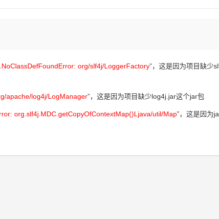
Deepseek-v4-pro
HappyHors
同享
万小智 AI 建站低至 15元/月
Qoder CN
AI 短剧/漫剧
云原生数据库 
快递物流查询
WordPress
成为服务伙
高校合作
点，立即开启云上创新
覆盖公网/内网、递归/权威、移动APP等全场景解析服务
送.CN域名，送备案服务码
基于千问大模型等，支持代码智能生成、研发智能问答
AI助力短剧
态智能体模型
旗舰 MoE 大模型，百万上下文与顶尖推理能力
图生视频，流
Ubuntu
服务生态伙伴
云工开物
企业应用
Works
Night Plan 支持 Qwen 3.8-Max
云原生大数据计算服务 MaxCompute
AI 办公
容器服务 Kub
NEW
GLM-5.2
Wan2.7-T
Red Hat
30+ 款产品免费体验
Data Agent 驱动的一站式 Data+AI 开发治理平台
夜间 5 折，Qwen/Meoo/TokenPlan 客户专享
面向分析的企业级SaaS模式云数据仓库
AI智能应用
提供一站式管
科研合作
视觉 Coding、空间感知、多模态思考等全面升级
1M上下文，专为长程任务能力而生
ERP
堂（旗舰版）
SUSE
g.NoClassDefFoundError: org/slf4j/LoggerFactory
”，这是因为项目缺少slf4j
智能客服
CRM
防护产品
2个月
自动承接线索
建站小程序
OA 办公系统
AI 应用构建
大模型原生
rg/apache/log4j/LogManager
”，这是因为项目缺少log4j.jar这个jar包
力提升
财税管理
模板建站
Qoder
rror: org.slf4j.MDC.getCopyOfContextMap()Ljava/util/Map
”，这是因为j
大模型服务平台百炼-应用模版
HOT
NEW
面向真实软件
个人版上线、团队版降价；千问3.8-Max首发发尝鲜
丰富多元化的应用模版和解决方案
400电话
定制建站
万有无界
大模型服务平台百炼-智能体
方案
广告营销
模板小程序
的模型效果
灵活可视化地构建企业级 Agent
定制小程序
秒悟
人工智能平台 PAI
APP 开发
云端极速 AI 
新一代 AI 视频生成模型，深度适配广告营销等场景
AI Native 的算法工程平台，一站式完成建模、训练、推理服务部署
建站系统