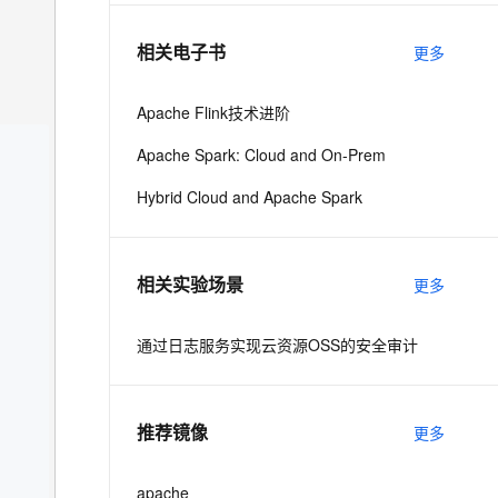
相关电子书
更多
息提取
与 AI 智能体进行实时音视频通话
从文本、图片、视频中提取结构化的属性信息
构建支持视频理解的 AI 音视频实时通话应用
Apache Flink技术进阶
t.diy 一步搞定创意建站
构建大模型应用的安全防护体系
Apache Spark: Cloud and On-Prem
通过自然语言交互简化开发流程,全栈开发支持
通过阿里云安全产品对 AI 应用进行安全防护
Hybrid Cloud and Apache Spark
相关实验场景
更多
通过日志服务实现云资源OSS的安全审计
推荐镜像
更多
apache