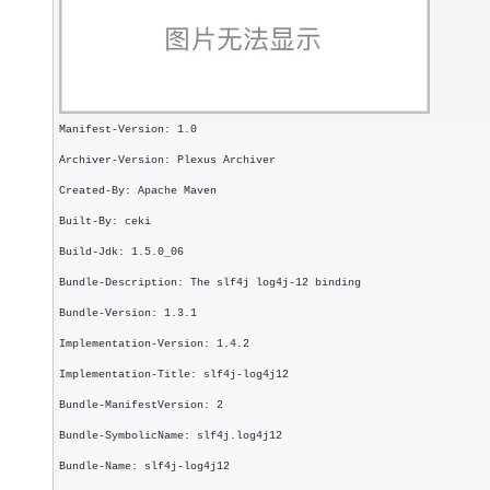
大模型解决方案
迁移与运维管理
快速部署 Dify，高效搭建 
专有云
10 分钟在聊天系统中增加
Manifest-Version: 1.0
Archiver-Version: Plexus Archiver
Created-By: Apache Maven
Built-By: ceki
Build-Jdk: 1.5.0_06
Bundle-Description: The slf4j log4j-12 binding
Bundle-Version: 1.3.1
Implementation-Version: 1.4.2
Implementation-Title: slf4j-log4j12
Bundle-ManifestVersion: 2
Bundle-SymbolicName: slf4j.log4j12
Bundle-Name: slf4j-log4j12