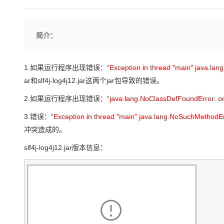
存储
天池大赛
Qwen3.7-Plus
云解析DNS
解决方案免费试用 新老
电子合同
最高领取价值200元试用
能看、能想、能动手的多模
安全
网络与CDN
AI 算法大赛
畅捷通
简介：
大数据开发治理平台 Data
AI 产品 免费试用
网络
安全
云开发大赛
Qwen3-VL-Plus
Tableau 订阅
1亿+ 大模型 tokens 和 
可观测
入门学习赛
中间件
AI空中课堂在线直播课
1.如果运行程序出现错误：“
Exception in thread "main" java.lan
云防火墙
140+云产品 免费试用
上云与迁云
云原生的云上边界网络安全
产品新客免费试用，最长1
ar和slf4j-log4j12.jar这两个jar包导致的错误。
数据库
生态解决方案
大模型服务
企业出海
2.如果运行程序出现错误：“
java.lang.NoClassDefFoundError: o
大模型ACA认证体验
大数据计算
助力企业全员 AI 认知与能
行业生态解决方案
3.错误：“
Exception in thread "main" java.lang.NoSuchMethodE
千问AI平台-Token Plan
政企业务
媒体服务
冲突造成的。
开发者生态解决方案
企业服务与云通信
slf4j-log4j12.jar版本信息：
千问AI平台-模型体验
AI 开发和 AI 应用解决
在线体验全尺寸、多种模态
域名与网站
Happy 系列大模型
终端用户计算
Serverless
开发工具