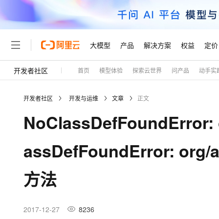
大模型
产品
解决方案
权益
定价
开发者社区
首页
模型体验
探索云世界
问产品
动手实
大模型
产品
解决方案
权益
定价
云市场
伙伴
服务
了解阿里云
精选产品
精选解决方案
普惠上云
产品定价
精选商城
成为销售伙伴
售前咨询
为什么选择阿里云
千问AI平台
开发者社区
开发与运维
文章
正文
了解云产品的定价详情
大模型服务平台百炼
千问办公，解锁你的工作
普惠上云 官方力荐
分销伙伴
在线服务
网站建设
什么是云计算
大
NoClassDefFoundError: 
大模型服务与应用平台
企业级Agent产品，直接
云服务器38元/年起，超
咨询伙伴
多端小程序
技术领先
云上成本管理
售后服务
轻量应用服务器
Agency Agents：拥
官方推荐返现计划
大模型
精选产品
精选解决方案
Salesforce 国际版订阅
稳定可靠
assDefFoundError: org
管理和优化成本
推荐新用户得奖励，单订单
销售伙伴合作计划
自助服务
友盟天域
安全合规
人工智能与机器学习
AI
文本生成
云数据库 RDS
HappyHorse 打造一
云工开物
无影生态合作计划
在线服务
方法
观测云
分析师报告
高校专属算力普惠，学生认
计算
互联网应用开发
Qwen3.8-Max
HOT
Salesforce On Alibaba C
工单服务
Tuya 物联网平台阿里云
研究报告与白皮书
人工智能平台 PAI
快速拥有专属 OpenClaw
大模
Consulting Partner 合
大数据
容器
智能体时代全能旗舰模型
免费试用
短信专区
一站式AI开发、训练和推
2017-12-27
8236
蓝凌 OA
AI 大模型销售与服务生
现代化应用