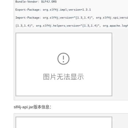
Bundle-Vendor: SLF4J.ORG
Export-Package: org.slf4j.impl;version=1.3.1
Import-Package: org.slf4j;version="[1.3,1.4)", org.slf4j.spi;vers
[1.3,1.4)", org.slf4j.helpers;version="[1.3,1.4)", org.apache.log
slf4j-api.jar版本信息：