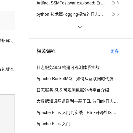
安全
Artifact SSMTest:war exploded: Error 
我要投诉
e-1.1-I2V
Cosyvoice-V3-Flash
8
PolarDB
上云场景组合购
Milvus 弹性伸缩功能新增节
伴
during artifact deployment. See 
漫剧创作，剧本、分镜、视频高效生成
100%兼容MySQL、PostgreSQL，兼容Oracle，支持集中和分布式
覆盖90%+业务场景，专享组合折扣价
点支持范围
畅自然，细节丰富
高表现力语音合成大模型，语音克隆听感自然
VPN
python 技术篇-logging模块的日志定
5
server log for details.
期清理设置，自动清理上个月的日志
ernetes 版 ACK
云聚AI 严选权益
AI 原生数据库服务发布
SSL 证书
Windows Phone 实用开发技巧
7
2V
Fun-ASR
实例演示
，一键激活高效办公新体验
理容器应用的 K8s 服务
精选AI产品，从模型到应用全链提效
Agent 数据网关
（24）：上传日志
文戏情感细腻自然，动作戏激烈拳拳到肉，实现更强表演能力
支持中英文自由切换，具备更强的噪声鲁棒性
堡垒机
splunk与syslog建立强大的日志服务
0
-api.j
AI 用量加速计划
云原生数据库 PolarDB
器
防火墙
、识别商机，让客服更高效、服务更出色。
防火墙事件日志及日志分析
新老同享，达量后返
Agentic Database 发布
7
相关课程
更多
主机安全
应用
日志服务SLS 构建可观测体系实战
千问办公
ar包版本
NEW
AI 应用及服务市场
的智能体编程平台
一站式AI生产力平台
Apache RocketMQ：如何从互联网时代演进到云
AI 应用
伶鹊
日志服务 SLS 可观测数据分析平台介绍
企业级人与Agent协作平台，接入和调度多个数字员工
智能客服平台，对话机器人、对话分析、智能外呼
大模型
大数据知识图谱系列—基于ELK+Flink日志全观测最佳实践
大模型服务平台百炼 - 全妙
自然语言处理
Apache Flink 入门到实战 - Flink开源社区出品
应用创作平台
多模态内容创作工具，已接入 DeepSeek
数据标注
Apache Flink 入门
机器学习