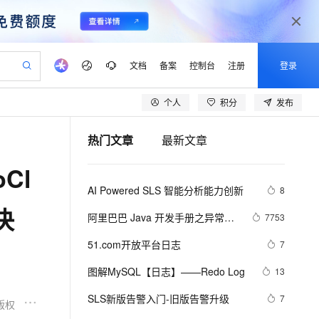
文档
备案
控制台
注册
登录
个人
积分
发布
验
作计划
器
AI 活动
专业服务
服务伙伴合作计划
开发者社区
加入我们
产品动态
服务平台百炼
阿里云 OPC 创新助力计划
热门文章
最新文章
一站式生成采购清单，支持单品或批量购买
io：打造专属 AI 语音助手
S产品伙伴计划（繁花）
峰会
CS
造的大模型服务与应用开发平台
一句话生成原生可编辑精美 PPT 文稿
AI 生产力先锋
Al MaaS 服务伙伴赋能合作
域名
博文
Careers
至高可申请百万元
Qwen3.8-Max 模型上线
oCl
开启高性价比 AI 编程新体验
弹性可伸缩的云计算服务
Qwen-Audio-3.0-Realtime 端到端实时语音角色扮演
输入一句话想法, 轻松生成专业的 PPT
先锋实践拓展 AI 生产力的边界
Token 补贴，五大权
计划
海大会
伙伴信用分合作计划
商标
问答
社会招聘
AI Powered SLS 智能分析能力创新
8
益加速 OPC 成功
eek-V4-Pro
SS
一键部署幻兽帕鲁游戏服务器
飞天发布时刻
HOT
Open Search 向量检索版支
划
备案
电子书
校园招聘
解决
pSeek-V4-Pro
视频创作，一键激活电商全链路生产力
稳定、安全、高性价比、高性能的云存储服务
一键购买专属联机服务器，轻松开启游戏
所见，即是所愿
持视频检索 Pipeline 功能
更多支持
阿里巴巴 Java 开发手册之异常日
7753
划
公司注册
镜像站
视频生成
语音识别与合成
志（二）-------我的经验
专属 QwenPaw
漫剧工坊：一站式动画创作平台
AI 实训营
HOT
应用身份服务 (IDaaS)
51.com开放平台日志
7
合作伙伴培训与认证
划
上云迁移
站生成，高效打造优质广告素材
全接入的云上超级电脑
从聊天伙伴进化为能主动干活的本地数字员工
快速生产连贯的高质量长漫剧
从基础到进阶，Agent 创客手把手教你
OpenClaw 管理能力上线
lScope
我要反馈
e-1.1-T2V
Qwen3-TTS-Flash
图解MySQL【日志】——Redo Log
13
查询合作伙伴
n Alibaba Cloud ISV 合作
代维服务
建企业门户网站
10 分钟搭建微信、支付宝小程序
MaxCompute MaxFrame 提
畅细腻的高质量视频
离线语音合成大模型，多语言方言自适应，低延迟高稳定
创新加速
SLS新版告警入门-旧版告警升级
ope
登录合作伙伴管理后台
7
我要建议
站，无忧落地极速上线
以可视化方式快速构建移动和 PC 门户网站
国内短信简单易用，安全可靠，秒级触达，全球覆盖200+国家和地区。
高效部署网站，快速应用到小程序
供自动弹性内存功能
版权