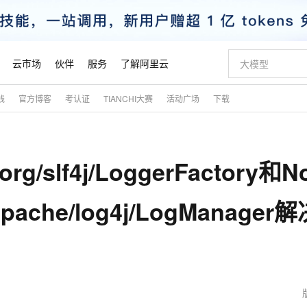
云市场
伙伴
服务
了解阿里云
践
官方博客
考认证
TIANCHI大赛
活动广场
下载
AI 特惠
数据与 API
成为产品伙伴
企业增值服务
最佳实践
价格计算器
AI 场景体
基础软件
产品伙伴合
阿里云认证
市场活动
配置报价
大模型
自助选配和估算价格
新方式
睿译宝，AI翻译排版一步到位
智启 AI 普惠权益
产品生态集成认证中心
企业支持计划
云上春晚
域名与网站
千问官方 MaaS 平台，为开发者和 Agent 而生，新用户赠送 1 亿 + tokens 额度
Qwen Aud
AI Coding
阿里云Maa
2026 阿里云
云服务器 E
为企业打
数据集
Windows
大模型认证
模型
NEW
NEW
org/slf4j/LoggerFactory和N
交付可用成果
值低价云产品抢先购
上传文档即自动完成翻译和格式还原
至高享 1亿+免费 tokens，加速 Al 应用落地
提供智能易用的域名与建站服务
智能编程，一键
安全可靠、
产品生态伙伴
专家技术服务
云上奥运之旅
弹性计算合作
阿里云中企出
手机三要素
宝塔 Linux
全部认证
价格优势
有专属领域专家
GLM-5.2：长任务时代开源旗舰模型
阿里云 OPC 创新助力计划
千问大模型
即刻拥有 DeepS
AI 电商营销
对象存储 O
大模型
产品生态伙伴工作台
企业增值服务台
云栖战略参考
云存储合作计
云栖大会
身份实名认证
CentOS
训练营
/apache/log4j/LogManager
推动算力普惠，释放技术红利
最高返9万
多领域专家智能体,一键组建 AI 虚拟交付团队
快速构建应用程序和网站，即刻迈出上云第一步
至高百万元 Token 补贴，加速一人公司成长
多元化、高性能、安全可靠的大模型服务
真正可用的 1M 上下文,一次完成代码全链路开发
轻松解锁专属 Dee
从图文生成到
云上的中国
数据库合作计
活动全景
短信
Docker
图片和
站式影视创作平台
Hermes Agent，打造自进化智能体
Token Plan 模型订阅计划
数字证书管理服务（原SSL证书）
5 分钟轻松部署
AI 广告创作
无影云电脑
企业成长
NEW
信息公告
看见新力量
云网络合作计
OCR 文字识别
JAVA
证享300元代金券
可视化编排打通从文字构思到成片全链路闭环
全托管，含MySQL、PostgreSQL、SQL Server、MariaDB多引擎
自主进化，持久记忆，越用越聪明
Qwen3.8-Max 首发尝鲜，限时加量 10 倍，夜间低至2折
实现全站HTTPS，呈现可信的WEB访问
图文、视频一
随时随地安
魔搭 Mode
Kimi-K3
HappyHors
NEW
loud
服务实践
官网公告
金融模力时刻
Salesforce O
版
发票查验
全能环境
Claude Code + GStack 打造工程团队
千问办公，限时限量积分加倍
Qoder
低代码高效构
AI 建站
短信服务
型
NEW
作计划
Kimi 最新旗舰模型，长程编程与推理利器
让文字生成流
计划
创新中心
魔搭 ModelSc
健康状态
理服务
让AI从“聊天伙伴”进化为能干活的“数字员工”
安装技能 GStack，拥有专属 AI 工程团队
你的AI工作搭子，覆盖日常办公高频场景
面向真实软件的智能体编程平台
0 代码专业建
客户案例
天气预报查询
操作系统
态合作计划