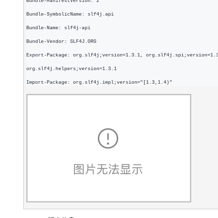
Bundle-ManifestVersion: 2
Bundle-SymbolicName: slf4j.api
Bundle-Name: slf4j-api
Bundle-Vendor: SLF4J.ORG
Export-Package: org.slf4j;version=1.3.1, org.slf4j.spi;version=1.
org.slf4j.helpers;version=1.3.1
Import-Package: org.slf4j.impl;version="[1.3,1.4)"