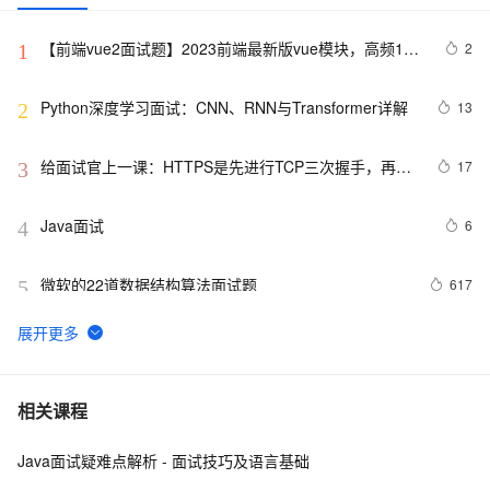
【前端vue2面试题】2023前端最新版vue模块，高频17
2
1
问(上)
Python深度学习面试：CNN、RNN与Transformer详解
13
2
给面试官上一课：HTTPS是先进行TCP三次握手，再进
17
3
行TLS四次握手
Java面试
6
4
微软的22道数据结构算法面试题
617
5
机器学习面试笔试知识点-贝叶斯网络(Bayesian 
5
6
Network) 、马尔科夫(Markov) 和主题模型(T M)1
揭秘CSS布局神器：vw/vh、rem、%与px大PK，掌握它
6
7
相关课程
们，让你的网页设计秒变高大上，面试难题迎刃而解！
Java面试疑难点解析 - 面试技巧及语言基础
10年Java面试总结：Java程序员面试必备的面试技巧
5
8