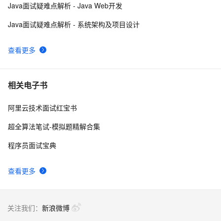
Java面试疑难点解析 - Java Web开发
Google 历年笔试面试30题
558
9
Java面试疑难点解析 - 系统架构及项目设计
揭秘一线大厂Redis面试高频考点（3万字长文、吐血整
11
10
查看更多
理）
相关电子书
阿里云技术面试红宝书
超全算法笔试-模拟题精解合集
程序员面试宝典
查看更多
关注我们：
新浪微博