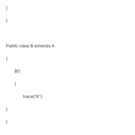
}
}
Public class B extends A
{
B()
{
trace(“b”);
}
}