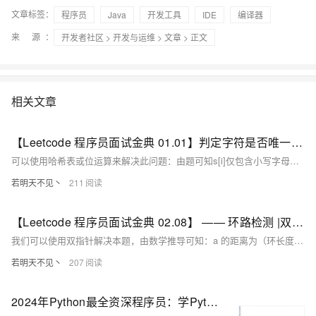
文章标签：
程序员
Java
开发工具
IDE
编译器
来 源：
开发者社区
>
开发与运维
>
文章
> 正文
相关文章
【Leetcode 程序员面试金典 01.01】判定字符是否唯一 —— 位运算|哈希表
可以使用哈希表或位运算来解决此问题：由题可知s[i]仅包含小写字母，int[26]即能表示字符的出现次数；
若明天不见丶
211
【Leetcode 程序员面试金典 02.08】 —— 环路检测 |双指针
我们可以使用双指针解决本题，由数学推导可知：a 的距离为（环长度的倍数 - b），即 tmp 指针从头节点走到环开头节点等于 slow 指针走到环开头节点的距离
若明天不见丶
207
2024年Python最全资深程序员：学Python我推荐你用这几款编辑器，2024年最新面试考哪些