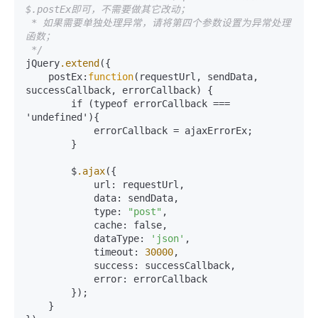
$.postEx即可，不需要做其它改动；

 * 如果需要单独处理异常，请将第四个参数设置为异常处理
函数；

 */
jQuery
.extend
({

    postEx:
function
(requestUrl, sendData, 
successCallback, errorCallback) {

        if (typeof errorCallback === 
'undefined'){

            errorCallback = ajaxErrorEx;

        }

        $
.ajax
({

            url: requestUrl,

            data: sendData,

            type: 
"post"
,

            cache: false,

            dataType: 
'json'
,

            timeout: 
30000
,

            success: successCallback,

            error: errorCallback

        });

    }
