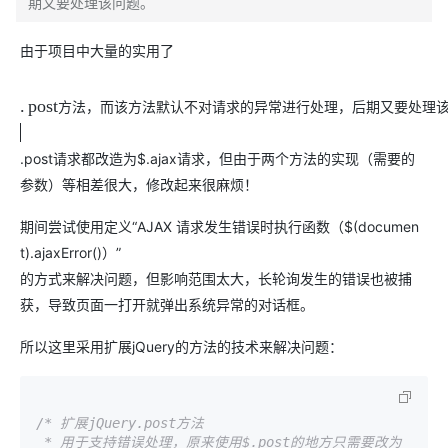
期又要处理该问题。
由于项目中大量的实用了
.
p
o
s
t
方
法
，
而
该
方
法
默
认
不
对
请
求
的
异
常
进
行
处
理
，
后
期
又
要
处
理
.post请求都改造为$.ajax请求，但由于两个方法的实现（需要的
参数）等相差很大，修改起来很麻烦！
期间尝试使用定义“AJAX 请求发生错误时执行函数（$(documen
t).ajaxError()）”
的方式来解决问题，但影响范围太大，长轮询发生的错误也被捕
获，导致页面一打开就弹出系统异常的对话框。
所以这里采用扩展jQuery的方法的技术来解决问题：
/* 扩展jQuery.post方法

 * 用于支持错误处理，原来使用$.post的地方只需要改为