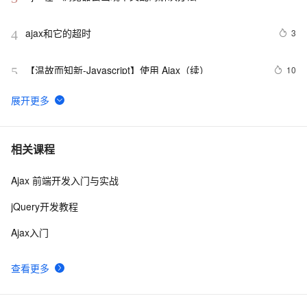
ajax和它的超时
3
4
【温故而知新-Javascript】使用 Ajax（续）
10
5
前端javascript练习题Ajax封装
9
6
js 判断ajax请求的401错误码
2
7
相关课程
Ajax 前端开发入门与实战
Ajax学习-Javascript实例1
1
8
jQuery开发教程
创建定制的ASP.NET AJAX非可视化客户端组件
1
9
Ajax入门
Java AJAX开发系列 - 4,ZK应用实例
2
10
查看更多