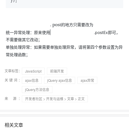
});
.
p
o
s
t
的
地
方
只
需
要
改
为
统一异常处理：原来使用
.postEx即可，
不需要做其它改动；
单独处理异常：如果需要单独处理异常，请将第四个参数设置为异
常处理函数；
文章标签：
JavaScript
前端开发
关键词：
ajax信息
jQuery ajax信息
ajax异常
jQuery方法信息
来 源：
开发者社区
>
开发与运维
>
文章
> 正文
相关文章