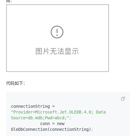
图：
代码如下：
connectionString = 
"Provider=Microsoft.Jet.OLEDB.4.0; Data 
Source=db.mdb;Pwd=abcd;"
;
            conn = new 
OleDbConnection(connectionString)
;