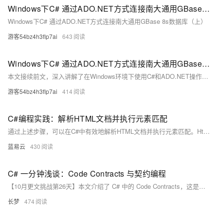
Windows下C# 通过ADO.NET方式连接南大通用GBase 8s数据库（上）
Windows下C# 通过ADO.NET方式连接南大通用GBase 8s数据库（上）
游客54bz4h3flp7ai
643
Windows下C# 通过ADO.NET方式连接南大通用GBase 8s数据库（下）
本文接续前文，深入讲解了在Windows环境下使用C#和ADO.NET操作南大通用GBase 8s数据库的方法。通过Visual Studio 2022创建项目，添加GBase 8s的DLL引用，并提供了详细的C#代码示例，涵盖数据库连接、表的创建与修改、数据的增删查改等操作，旨在帮助开发者提高数据库管理效率。
游客54bz4h3flp7ai
414
C#编程实践：解析HTML文档并执行元素匹配
通过上述步骤，可以在C#中有效地解析HTML文档并执行元素匹配。HtmlAgilityPack提供了一个强大而灵活的工具集，可以处理各种HTML解析任务。
蓝易云
430
C# 一分钟浅谈：Code Contracts 与契约编程
【10月更文挑战第26天】本文介绍了 C# 中的 Code Contracts，这是一个强大的工具，用于通过契约编程增强代码的健壮性和可维护性。文章从基本概念入手，详细讲解了前置条件、后置条件和对象不变量的使用方法，并通过具体代码示例进行了说明。同时，文章还探讨了常见的问题和易错点，如忘记启用静态检查、过度依赖契约和性能影响，并提供了相应的解决建议。希望读者能通过本文更好地理解和应用 Code Contracts。
长梦
474