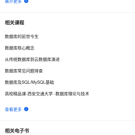
Win8Metro(C#)数字图像处理--2.29图像除法运算
6
6
C#中Abstract和Virtual
686
7
相关课程
数据库的前世今生
C# Win32控制台线程计时器代码示例
2
8
数据库核心概念
C#窗体访问网址方法
4
9
从传统数据库到云数据库演进
C# 常用操作类之五（统一消息提示类）
3
10
数据库常见问题排查
数据库及SQL/MySQL基础
高校精品课-西安交通大学 -数据库理论与技术
查看更多
相关电子书