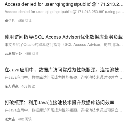
Access denied for user ‘qingtingstpublic’@’171.213.253.88’ (using password: YES)宝塔数据库远程无法连接-宝塔数据远程无法连接的正确解决方案-优雅草央千澈-问题解决
Access denied for user ‘qingtingstpublic’@’171.213.253.88’ (using password: YES)宝塔数据库远程无法连接-宝塔数据远程无法连接的正确解决方案-优雅草央千澈-问题解决
卓伊凡
458
使用访问指导(SQL Access Advisor)优化数据库业务负载
本文介绍了Oracle的SQL访问指导（SQL Access Advisor）的应用场景及其使用方法。访问指导通过分析给定的工作负载，提供索引、物化视图和分区等方面的优化建议，帮助DBA提升数据库性能。具体步骤包括创建访问指导任务、创建工作负载、连接工作负载至访问指导、设置任务参数、运行访问指导、查看和应用优化建议。访问指导不仅针对单条SQL语句，还能综合考虑多条SQL语句的优化效果，为DBA提供全面的决策支持。
云深知何处
466
在Java应用中，数据库访问常成为性能瓶颈。连接池技术通过预建立并复用数据库连接，有效减少连接开销，提升访问效率
在Java应用中，数据库访问常成为性能瓶颈。连接池技术通过预建立并复用数据库连接，有效减少连接开销，提升访问效率。本文介绍了连接池的工作原理、优势及实现方法，并提供了HikariCP的示例代码。
东方睿赢
408
打破瓶颈：利用Java连接池技术提升数据库访问效率
在Java应用中，数据库访问常成为性能瓶颈。连接池技术通过预建立并复用数据库连接，避免了频繁的连接建立和断开，显著提升了数据库访问效率。常见的连接池库包括HikariCP、C3P0和DBCP，它们提供了丰富的配置选项和强大的功能，帮助优化应用性能。
龙大吉
402