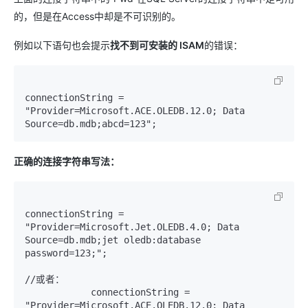
的，但是在Access中却是不可识别的。
例如以下语句也会提示
找不到可安装的 ISAM
的错误：
connectionString = 
"Provider=Microsoft.ACE.OLEDB.12.0; Data 
Source=db.mdb;abcd=123";
正确的连接字符串写法：
connectionString = 
"Provider=Microsoft.Jet.OLEDB.4.0; Data 
Source=db.mdb;jet oledb:database 
password=123;";

//或者：

            connectionString = 
"Provider=Microsoft.ACE.OLEDB.12.0; Data 