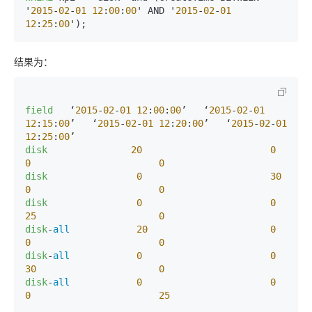
'
2015
-
02
-
01
12
:
00
:
00
' AND '
2015
-
02
-
01
12
:
25
:
00
结果为：
field
   ‘
2015
-
02
-
01
12
:
00
:
00
’   ‘
2015
-
02
-
01
12
:
15
:
00
’   ‘
2015
-
02
-
01
12
:
20
:
00
’   ‘
2015
-
02
-
01
12
:
25
:
00
disk
20
0
0
0
disk
0
30
0
0
disk
0
0
25
0
disk
-
all
20
0
0
0
disk
-
all
0
0
30
0
disk
-
all
0
0
0
25