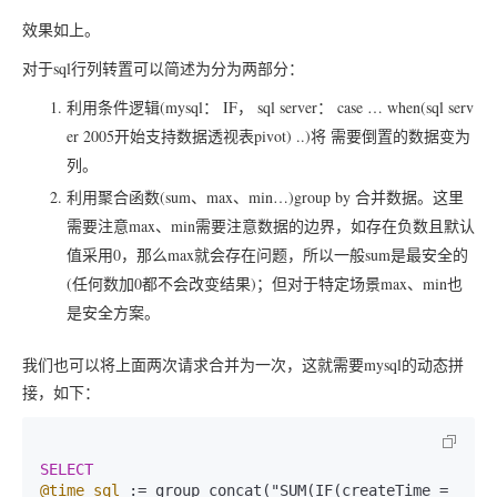
效果如上。
对于sql行列转置可以简述为分为两部分：
利用条件逻辑(mysql： IF， sql server： case … when(sql serv
er 2005开始支持数据透视表pivot) ..)将 需要倒置的数据变为
列。
利用聚合函数(sum、max、min…)group by 合并数据。这里
需要注意max、min需要注意数据的边界，如存在负数且默认
值采用0，那么max就会存在问题，所以一般sum是最安全的
(任何数加0都不会改变结果)；但对于特定场景max、min也
是安全方案。
我们也可以将上面两次请求合并为一次，这就需要mysql的动态拼
接，如下：
SELECT
@time_sql
 :
=
 group_concat("SUM(IF(createTime = 