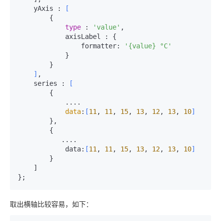
    yAxis : 
[
        {

type
 : 
'value'
,

            axisLabel : {

                formatter: 
'{value} °C'
            }

        }

]
,

    series : 
[
        {

...
.

data
:
[
11
, 
11
, 
15
, 
13
, 
12
, 
13
, 
10
]
        },

        {

           ....

            data:
[
11
, 
11
, 
15
, 
13
, 
12
, 
13
, 
10
]
        }

    ]

取出横轴比较容易，如下：