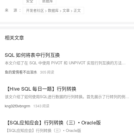
安全
数据库
来 源：
开发者社区
>
数据库
>
文章
> 正文
相关文章
SQL 如何将表中行列互换
本文介绍了在 SQL 中使用 PIVOT 和 UNPIVOT 实现行列互换的方法。通过实例展示了如何将学生各科成绩由行转为列，并强调使用 PIVOT 时需隐藏无关列以避免重复行。同时说明了数据类型转换及非数字数据的处理方式。
鱼的爱情看不出泪水
305
【Hive SQL 每日一题】行列转换
该文介绍了如何使用SQL进行数据的行列转换。首先展示了行转列的例子，通过创建一个学生成绩表，利用`IF`和`SUM`函数按学生ID分组，将每个学生的各科成绩转换为独立列。然后，文章讲述了列转行的需求，利用`LATERAL VIEW`和`POSEXPLODE`将已转换的表格恢复为原始行格式，通过索引匹配过滤笛卡尔积避免错误结果。此外，还提到了使用`UNION ALL`的另一种列转行方法。
kng32f3vbngrm
1343
【SQL应知应会】行列转换（三）• Oracle版
【SQL应知应会】行列转换（三）• Oracle版