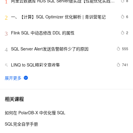
阿里云数据库 RDS SQL Server版实战【性能优化实践、
8
1
优点探析】
一、【计算】SQL Optimizer 优化解析 | 青训营笔记
6
2
Flink SQL 中动态修改 DDL 的属性
2
3
SQL Server Alert发送告警邮件少了的原因
555
4
LINQ to SQL精彩文章收集
741
5
10g 中使用toad的sql编辑的autotrace的问题？
716
6
SQL优化常用方法8
632
7
相关课程
如何在 PolarDB-X 中优化慢 SQL
SQL Server小知识点
9
8
SQL完全自学手册
修正执行计划的利器，SQL PROFILE脚本
610
9