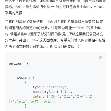
在这里字段分别代表：createTime = 数据采集时间，kpi = 数据采集
指标，field = 作为指标的小类(一个kpi可以包含多个field)，value =
采集的数据
当我们创建好了数据结构，下面因为我们希望获取出所有的 固定
时间范围内的特定kpi的数据，注意因为可能一个kpi中的多个fiel
d，但是某些field漏采了部分时间的数据，所以这里我们需要补充
异常点0. 并由于EChart这类图表库，希望我们输入的是横轴和纵轴
为两个独立的数组对象表示。所以我们需要如下：
option = {

...
.

    xAxis : 
[
        {

type
 : 
'category'
,

            boundaryGap : 
false
,

data
 : 
[
'周一'
,
'周二'
,
'周三'
,
'周
四'
,
'周五'
,
'周六'
,
'周日'
]
        }

    ],
