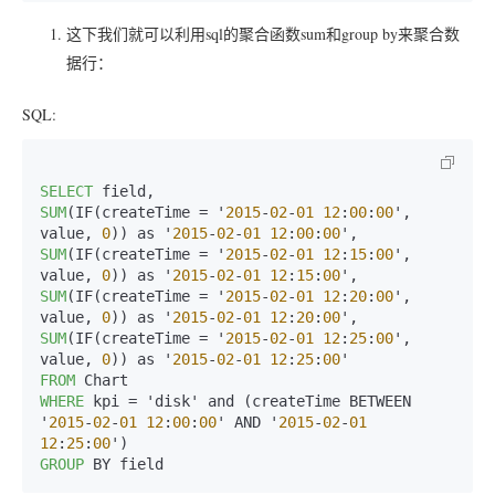
这下我们就可以利用sql的聚合函数sum和group by来聚合数
据行：
SQL:
SELECT
SUM
(IF(createTime = '
2015
-
02
-
01
12
:
00
:
00
', 
value, 
0
)) as '
2015
-
02
-
01
12
:
00
:
00
SUM
(IF(createTime = '
2015
-
02
-
01
12
:
15
:
00
', 
value, 
0
)) as '
2015
-
02
-
01
12
:
15
:
00
SUM
(IF(createTime = '
2015
-
02
-
01
12
:
20
:
00
', 
value, 
0
)) as '
2015
-
02
-
01
12
:
20
:
00
SUM
(IF(createTime = '
2015
-
02
-
01
12
:
25
:
00
', 
value, 
0
)) as '
2015
-
02
-
01
12
:
25
:
00
FROM
WHERE
 kpi = 'disk' and (createTime BETWEEN 
'
2015
-
02
-
01
12
:
00
:
00
' AND '
2015
-
02
-
01
12
:
25
:
00
GROUP