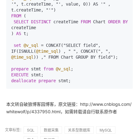
'", t.createTime, "', value, 0)) AS '" , 
FROM
 (

SELECT
DISTINCT
 createTime 
FROM
 Chart 
ORDER
BY
createTime

) 
AS
 t;

set
@v_sql
=
 CONCAT("SELECT field", 
IF(ISNULL(
@time_sql
) , " ", CONCAT(", ", 
@time_sql
)) ," FROM Chart GROUP BY field");

prepare
 stmt 
from
@v_sql
EXECUTE
deallocate
prepare
本文转自破狼博客园博客，原文链接：http://www.cnblogs.com/
whitewolf/p/4337950.html，如需转载请自行联系原作者
文章标签：
SQL
数据采集
关系型数据库
MySQL