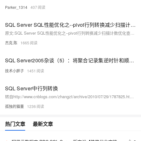
Parker_1314
407
SQL Server SQL性能优化之--pivot行列转换减少扫描计数优化查询语句
原文:SQL Server SQL性能优化之--pivot行列转换减少扫描计数优化查询语句 原文出处：http://www.cnblogs.com/wy123/p/5933734.html 先看常用的一种表结构设计方式： 那么可能会遇到一种典型的查询方式，主子表关联，查询子表中的某些（或者全部）Key点对应的Value，横向显示（也即以行的方式显示） 这种查询方式很明显的一个却显示多次对字表查询（暂时抛开索引） 相比这种查询方式很多人都遇到过，如果子表是配置信息之类的小表的话，问题不大，如果字表数据量较大，可能就会有影响了。
杰克.陈
1665
SQL Server2005杂谈（5）：将聚合记录集逆时针和顺时针旋转90度（行列互换）
技术小胖子
1451
SQL Server中行列转换
转自http://www.cnblogs.com/zhangzt/archive/2010/07/29/1787825.htmlSQL Server中行列转换 Pivot UnPivot PIVOT用于将列值旋转为列名（即行转列），在SQL Server 2000可以用聚合函数配合CAS...
孤独的猫董
1236
热门文章
最新文章