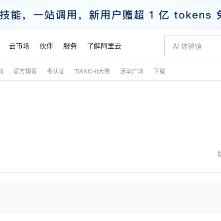
云市场
伙伴
服务
了解阿里云
践
官方博客
考认证
TIANCHI大赛
活动广场
下载
AI 特惠
数据与 API
成为产品伙伴
企业增值服务
最佳实践
价格计算器
AI 场景体
基础软件
产品伙伴合
阿里云认证
市场活动
配置报价
大模型
自助选配和估算价格
新方式
睿译宝，AI翻译排版一步到位
智启 AI 普惠权益
产品生态集成认证中心
企业支持计划
云上春晚
域名与网站
千问官方 MaaS 平台，为开发者和 Agent 而生，新用户赠送 1 亿 + tokens 额度
AI Coding
阿里云Maa
2026 阿里云
云服务器 E
为企业打
数据集
Windows
大模型认证
模型
NEW
交付可用成果
值低价云产品抢先购
上传文档即自动完成翻译和格式还原
至高享 1亿+免费 tokens，加速 Al 应用落地
提供智能易用的域名与建站服务
智能编程，一键
安全可靠、
产品生态伙伴
专家技术服务
云上奥运之旅
弹性计算合作
阿里云中企出
手机三要素
宝塔 Linux
全部认证
价格优势
有专属领域专家
GLM-5.2：长任务时代开源旗舰模型
阿里云 OPC 创新助力计划
千问大模型
即刻拥有 DeepS
AI 电商营销
对象存储 O
大模型
产品生态伙伴工作台
企业增值服务台
云栖战略参考
云存储合作计
云栖大会
身份实名认证
CentOS
训练营
推动算力普惠，释放技术红利
最高返9万
多领域专家智能体,一键组建 AI 虚拟交付团队
快速构建应用程序和网站，即刻迈出上云第一步
至高百万元 Token 补贴，加速一人公司成长
多元化、高性能、安全可靠的大模型服务
真正可用的 1M 上下文,一次完成代码全链路开发
轻松解锁专属 Dee
从图文生成到
云上的中国
数据库合作计
活动全景
短信
Docker
图片和
站式影视创作平台
Hermes Agent，打造自进化智能体
Token Plan 模型订阅计划
数字证书管理服务（原SSL证书）
5 分钟轻松部署
AI 广告创作
无影云电脑
企业成长
NEW
信息公告
看见新力量
云网络合作计
OCR 文字识别
JAVA
证享300元代金券
可视化编排打通从文字构思到成片全链路闭环
全托管，含MySQL、PostgreSQL、SQL Server、MariaDB多引擎
自主进化，持久记忆，越用越聪明
Qwen3.8-Max 首发尝鲜，限时加量 10 倍，夜间低至2折
实现全站HTTPS，呈现可信的WEB访问
图文、视频一
随时随地安
魔搭 Mode
Kimi-K3
HappyHors
NEW
loud
服务实践
官网公告
金融模力时刻
Salesforce O
版
发票查验
全能环境
Claude Code + GStack 打造工程团队
千问办公，限时限量积分加倍
Qoder
低代码高效构
AI 建站
短信服务
型
NEW
作计划
Kimi 最新旗舰模型，长程编程与推理利器
让文字生成流
计划
创新中心
魔搭 ModelSc
健康状态
理服务
让AI从“聊天伙伴”进化为能干活的“数字员工”
安装技能 GStack，拥有专属 AI 工程团队
你的AI工作搭子，覆盖日常办公高频场景
面向真实软件的智能体编程平台
0 代码专业建
客户案例
天气预报查询
操作系统
态合作计划