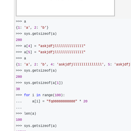
>>>
 a

{
1
: 
'
a
'
, 
2
: 
'
b
'
>>>
280
>>> a[
4
] = 
"
askjdfjllllllllllllll
"
>>> a[
5
] = 
"
askjdfjllllllllllllll
"
>>>
 a

{
1
: 
'
a
'
, 
2
: 
'
b
'
, 
4
: 
'
askjdfjllllllllllllll
'
, 
5
: 
'
askjdfj
>>>
280
>>> sys.getsizeof(a[
1
38
>>> 
for
 i 
in
 range(
100
):

...     a[i] 
= 
"
fq08888888888
"
 * 
20
>>>
100
>>>