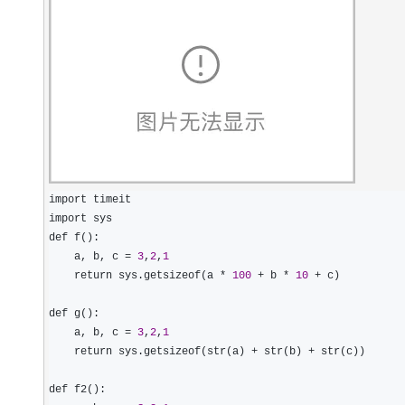
import timeit

import sys

def f():

    a, b, c 
= 
3
,
2
,
1
    return sys.getsizeof(a 
* 
100
 + b * 
10
 +
 c)

def g():

    a, b, c 
= 
3
,
2
,
1
    return sys.getsizeof(str(a) 
+ str(b) +
 str(c))

def f2():
