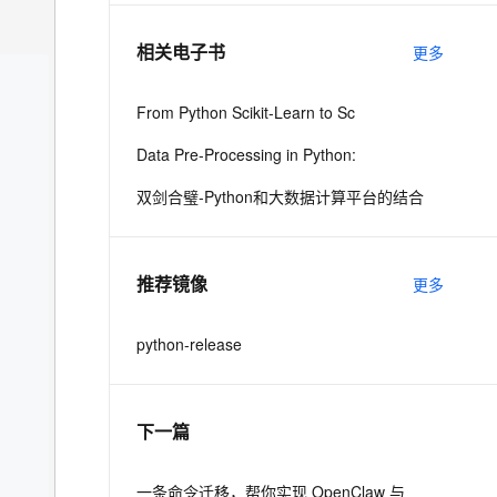
相关电子书
更多
息提取
与 AI 智能体进行实时音视频通话
从文本、图片、视频中提取结构化的属性信息
构建支持视频理解的 AI 音视频实时通话应用
From Python Scikit-Learn to Sc
t.diy 一步搞定创意建站
构建大模型应用的安全防护体系
Data Pre-Processing in Python:
通过自然语言交互简化开发流程,全栈开发支持
通过阿里云安全产品对 AI 应用进行安全防护
双剑合璧-Python和大数据计算平台的结合
推荐镜像
更多
python-release
下一篇
一条命令迁移，帮你实现 OpenClaw 与