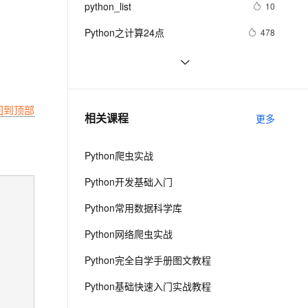
安全
python_list
我要投诉
e-1.1-I2V
Cosyvoice-V3-Flash
10
PolarDB
上云场景组合购
Milvus 弹性伸缩功能新增节
伴
漫剧创作，剧本、分镜、视频高效生成
100%兼容MySQL、PostgreSQL，兼容Oracle，支持集中和分布式
覆盖90%+业务场景，专享组合折扣价
点支持范围
畅自然，细节丰富
高表现力语音合成大模型，语音克隆听感自然
VPN
Python之计算24点
478
ernetes 版 ACK
云聚AI 严选权益
AI 原生数据库服务发布
SSL 证书
Python中的find()和count()方法详解
11
2V
Fun-ASR
，一键激活高效办公新体验
理容器应用的 K8s 服务
精选AI产品，从模型到应用全链提效
Agent 数据网关
文戏情感细腻自然，动作戏激烈拳拳到肉，实现更强表演能力
支持中英文自由切换，具备更强的噪声鲁棒性
堡垒机
Python 二维码的读取与生成：使用
11
AI 用量加速计划
云原生数据库 PolarDB
链接生成二维码、读取二维码里的链
防火墙
、识别商机，让客服更高效、服务更出色。
python 模块初始
新老同享，达量后返
Agentic Database 发布
回到顶部
641
相关课程
接
更多
主机安全
应用
Python爬虫实战
千问办公
NEW
AI 应用及服务市场
的智能体编程平台
一站式AI生产力平台
Python开发基础入门
AI 应用
伶鹊
Python常用数据科学库
企业级人与Agent协作平台，接入和调度多个数字员工
智能客服平台，对话机器人、对话分析、智能外呼
大模型
Python网络爬虫实战
大模型服务平台百炼 - 全妙
自然语言处理
Python完全自学手册图文教程
应用创作平台
多模态内容创作工具，已接入 DeepSeek
数据标注
Python基础快速入门实战教程
机器学习