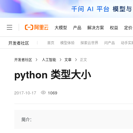
大模型
产品
解决方案
权益
定价
开发者社区
首页
模型体验
探索云世界
问产品
动手实
大模型
产品
解决方案
权益
定价
云市场
伙伴
服务
了解阿里云
精选产品
精选解决方案
普惠上云
产品定价
精选商城
成为销售伙伴
售前咨询
为什么选择阿里云
千问AI平台
开发者社区
人工智能
文章
正文
了解云产品的定价详情
大模型服务平台百炼
千问办公，解锁你的工作
普惠上云 官方力荐
分销伙伴
在线服务
网站建设
什么是云计算
大
python 类型大小
大模型服务与应用平台
企业级Agent产品，直接
云服务器38元/年起，超
咨询伙伴
多端小程序
技术领先
云上成本管理
售后服务
轻量应用服务器
Agency Agents：拥
官方推荐返现计划
大模型
精选产品
精选解决方案
Salesforce 国际版订阅
稳定可靠
管理和优化成本
推荐新用户得奖励，单订单
销售伙伴合作计划
2017-10-17
1069
自助服务
友盟天域
安全合规
人工智能与机器学习
AI
文本生成
云数据库 RDS
HappyHorse 打造一
云工开物
无影生态合作计划
在线服务
观测云
分析师报告
高校专属算力普惠，学生认
计算
互联网应用开发
Qwen3.8-Max
HOT
Salesforce On Alibaba C
工单服务
Tuya 物联网平台阿里云
研究报告与白皮书
人工智能平台 PAI
快速拥有专属 OpenClaw
简介：
大模
Consulting Partner 合
大数据
容器
智能体时代全能旗舰模型
免费试用
短信专区
一站式AI开发、训练和推
蓝凌 OA
AI 大模型销售与服务生
现代化应用