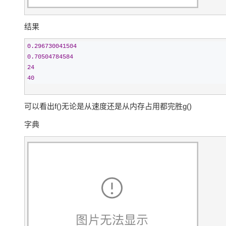
结果
0.296730041504
0.70504784584
24
40
可以看出f()无论是从速度还是从内存占用都完胜g()
字典