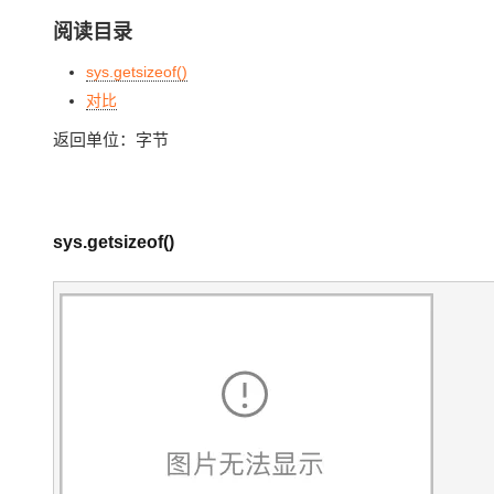
存储
天池大赛
Qwen3.7-Plus
云解析DNS
解决方案免费试用 新老
电子合同
阅读目录
最高领取价值200元试用
能看、能想、能动手的多模
安全
网络与CDN
AI 算法大赛
畅捷通
sys.getsizeof()
大数据开发治理平台 Data
AI 产品 免费试用
网络
安全
云开发大赛
Qwen3-VL-Plus
Tableau 订阅
对比
1亿+ 大模型 tokens 和 
可观测
入门学习赛
中间件
AI空中课堂在线直播课
返回单位：字节
云防火墙
140+云产品 免费试用
上云与迁云
云原生的云上边界网络安全
产品新客免费试用，最长1
数据库
生态解决方案
大模型服务
企业出海
大模型ACA认证体验
大数据计算
sys.getsizeof()
助力企业全员 AI 认知与能
行业生态解决方案
千问AI平台-Token Plan
政企业务
媒体服务
开发者生态解决方案
企业服务与云通信
千问AI平台-模型体验
AI 开发和 AI 应用解决
在线体验全尺寸、多种模态
域名与网站
Happy 系列大模型
终端用户计算
Serverless
开发工具