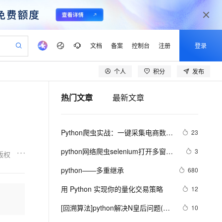
文档
备案
控制台
注册
登录
个人
积分
发布
验
作计划
器
AI 活动
专业服务
服务伙伴合作计划
开发者社区
加入我们
产品动态
服务平台百炼
阿里云 OPC 创新助力计划
热门文章
最新文章
一站式生成采购清单，支持单品或批量购买
S产品伙伴计划（繁花）
峰会
CS
造的大模型服务与应用开发平台
Qwen Audio：打造专属 AI 语音助手
一句话生成原生可编辑精美 PPT 文稿
AI 生产力先锋
Al MaaS 服务伙伴赋能合作
域名
博文
Careers
NEW
至高可申请百万元
Qwen3.8-Max 模型上线
开启高性价比 AI 编程新体验
弹性可伸缩的云计算服务
Qwen-Audio-3.0-Realtime 端到端实时语音角色扮演
输入一句话想法, 轻松生成专业的 PPT
先锋实践拓展 AI 生产力的边界
Token 补贴，五大权
计划
海大会
伙伴信用分合作计划
商标
问答
社会招聘
Python爬虫实战：一键采集电商数
23
益加速 OPC 成功
eek-V4-Pro
SS
一键部署幻兽帕鲁游戏服务器
飞天发布时刻
HOT
Open Search 向量检索版支
划
备案
电子书
校园招聘
据，掌握市场动态！
pSeek-V4-Pro
视频创作，一键激活电商全链路生产力
稳定、安全、高性价比、高性能的云存储服务
一键购买专属联机服务器，轻松开启游戏
所见，即是所愿
持视频检索 Pipeline 功能
更多支持
python网络爬虫selenium打开多窗口
3
版权
划
公司注册
镜像站
视频生成
语音识别与合成
与切换页面
专属 QwenPaw
漫剧工坊：一站式动画创作平台
AI 实训营
HOT
应用身份服务 (IDaaS)
python——多重继承
680
合作伙伴培训与认证
划
上云迁移
站生成，高效打造优质广告素材
全接入的云上超级电脑
从聊天伙伴进化为能主动干活的本地数字员工
快速生产连贯的高质量长漫剧
从基础到进阶，Agent 创客手把手教你
OpenClaw 管理能力上线
lScope
我要反馈
e-1.1-T2V
Qwen3-TTS-Flash
用 Python 实现你的量化交易策略
12
查询合作伙伴
n Alibaba Cloud ISV 合作
代维服务
建企业门户网站
10 分钟搭建微信、支付宝小程序
MaxCompute MaxFrame 提
畅细腻的高质量视频
离线语音合成大模型，多语言方言自适应，低延迟高稳定
创新加速
[回溯算法]python解决N皇后问题(20
ope
登录合作伙伴管理后台
10
我要建议
站，无忧落地极速上线
以可视化方式快速构建移动和 PC 门户网站
国内短信简单易用，安全可靠，秒级触达，全球覆盖200+国家和地区。
高效部署网站，快速应用到小程序
供自动弹性内存功能
行代码)