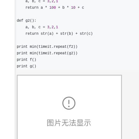
    a, b, c 
= 
3
,
2
,
1
    return a 
* 
100
 + b * 
10
 +
 c

def g2():

    a, b, c 
= 
3
,
2
,
1
    return str(a) 
+ str(b) +
 str(c)

print min(timeit.repeat(f2))

print min(timeit.repeat(g2))

print f()

print g()