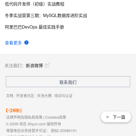
低代码开发师（初级）实战教程
分享非常有用的Java程序 (关键代码) (三)---创建ZIP和
459
8
JAR文件
冬季实战营第三期：MySQL数据库进阶实战
安装本地jar包
516
9
阿里巴巴DevOps 最佳实践手册
Mysql 8.0版本以上和8.0以下jar包版本 需要注意的 URL
7
10
查看更多
连接参数useSSL、serverTimezone 相关问题
关注我们：
新浪微博
联系我们
文档
|
开发者社区
|
天池大赛
|
培训与认证
下一篇
法律声明及隐私权政策
|
Cookies政策
© 2009-现在 Aliyun.com 版权所有
增值电信业务经营许可证：
浙B2-20080101