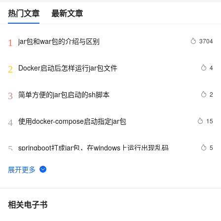
热门文章
最新文章
jar包和war包的介绍与区别
3704
1
Docker启动后怎样运行jar包文件
4
2
简单方便的jar包启动的sh脚本
2
3
使用docker-compose启动指定jar包
15
4
springboot打成jar包，在windows上运行出现乱码
5
5
【Android 安全】DEX 加密 ( 常用 Android 反编译工具 | 
7
6
apktool | dex2jar | enjarify | jd-gui | jadx )（一）
Maven打包Jar文件
2
7
相关电子书