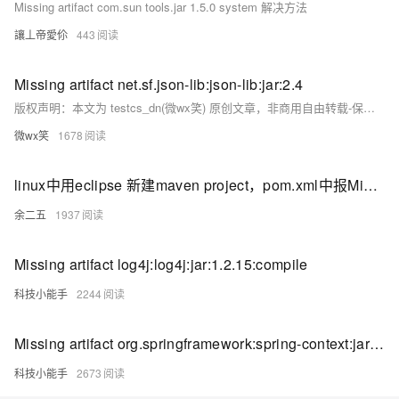
Missing artifact com.sun tools.jar 1.5.0 system 解决方法
讓丄帝愛伱
443
Missing artifact net.sf.json-lib:json-lib:jar:2.4
版权声明：本文为 testcs_dn(微wx笑) 原创文章，非商用自由转载-保持署名-注明出处，谢谢。 https://blog.csdn.net/testcs_dn/article/details/79911266 添加依赖 net.
微wx笑
1678
linux中用eclipse 新建maven project，pom.xml中报Missing artifact jdk.tools:jdk.tools:jar:1.7
余二五
1937
Missing artifact log4j:log4j:jar:1.2.15:compile
科技小能手
2244
Missing artifact org.springframework:spring-context:jar:3.1.1.RELEASE:compile
科技小能手
2673