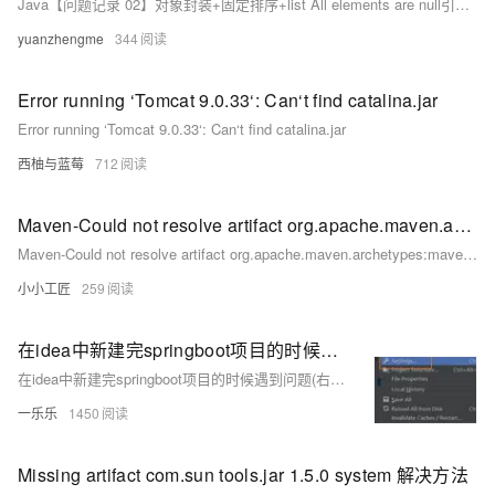
Java【问题记录 02】对象封装+固定排序+list All elements are null引起的异常处理+Missing artifact com.sun:tools:jar:1.8.0
yuanzhengme
344
Error running ‘Tomcat 9.0.33‘: Can‘t find catalina.jar
Error running ‘Tomcat 9.0.33‘: Can‘t find catalina.jar
西柚与蓝莓
712
Maven-Could not resolve artifact org.apache.maven.archetypes:maven-archetype-quickstart:jar:1.1
Maven-Could not resolve artifact org.apache.maven.archetypes:maven-archetype-quickstart:jar:1.1
小小工匠
259
在idea中新建完springboot项目的时候遇到问题(右键没有class选择；控制台报错：Could not transfer artifact org.apache.tomcat.embed:tomcat-embed-core:jar:9.0.60 from/to central ....)
在idea中新建完springboot项目的时候遇到问题(右键没有class选择；控制台报错：Could not transfer artifact org.apache.tomcat.embed:tomcat-embed-core:jar:9.0.60 from/to central ....)
一乐乐
1450
Missing artifact com.sun tools.jar 1.5.0 system 解决方法