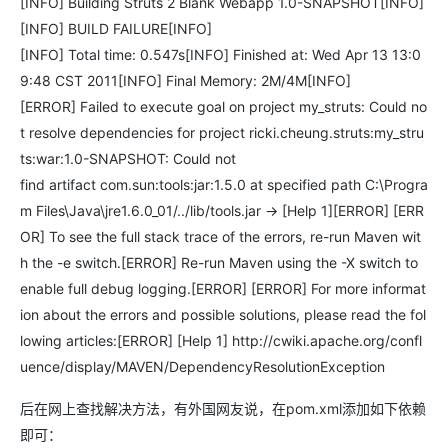
[INFO] Building Struts 2 Blank Webapp 1.0-SNAPSHOT[INFO]
[INFO] BUILD FAILURE[INFO]
[INFO] Total time: 0.547s[INFO] Finished at: Wed Apr 13 13:0
9:48 CST 2011[INFO] Final Memory: 2M/4M[INFO]
[ERROR] Failed to execute goal on project my_struts: Could no
t resolve dependencies for project ricki.cheung.struts:my_stru
ts:war:1.0-SNAPSHOT: Could not
find artifact com.sun:tools:jar:1.5.0 at specified path C:\Progra
m Files\Java\jre1.6.0_01/../lib/tools.jar -> [Help 1][ERROR] [ERR
OR] To see the full stack trace of the errors, re-run Maven wit
h the -e switch.[ERROR] Re-run Maven using the -X switch to
enable full debug logging.[ERROR] [ERROR] For more informat
ion about the errors and possible solutions, please read the fol
lowing articles:[ERROR] [Help 1] http://cwiki.apache.org/confl
uence/display/MAVEN/DependencyResolutionException
后在网上查找解决方法，有外国网友说，在pom.xml添加如下依赖
即可：