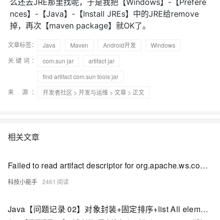
么还去JRE那里找呢，于是我把【Windows】-【Prefere
nces】-【Java】-【Install JREs】中的JRE给remove
掉，再次【maven package】就OK了。
文章标签：
Java
Maven
Android开发
Windows
关键词：
com.sun jar
artifact jar
find artifact com.sun tools jar
来 源：
开发者社区
>
开发与运维
>
文章
> 正文
相关文章
Failed to read artifact descriptor for org.apache.ws.commons:XmlSchema:jar:1.1:
科技小能手
2461
Java【问题记录 02】对象封装+固定排序+list All elements are null引起的异常处理+Missing artifact com.sun:tools:jar:1.8.0