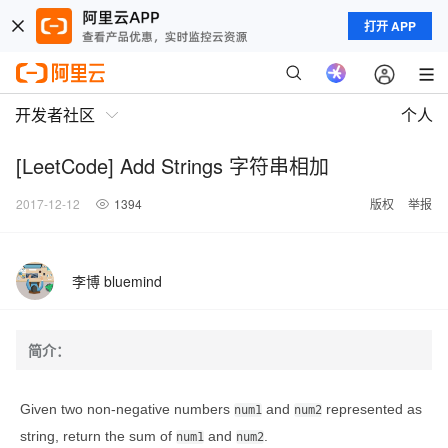
打开 APP
开发者社区
个人
[LeetCode] Add Strings 字符串相加
2017-12-12
1394
版权
举报
李博 bluemind
简介：
Given two non-negative numbers
and
represented as
num1
num2
string, return the sum of
and
.
num1
num2