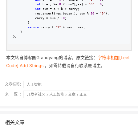
int
 b = j >= 
0
 ? num2[j--] - 
'
0
'
 : 
0
;

int
 sum = a + b +
 carry;

            res.insert(res.begin(), sum 
% 
10
 + 
'
0
'
);

            carry 
= sum / 
10
;

        }

return
 carry ? 
"
1
"
 +
 res : res;

    }

};
本文转自博客园Grandyang的博客，原文链接：
字符串相加[Leet
Code] Add Strings
，如需转载请自行联系原博主。
文章标签：
人工智能
来 源：
开发者社区
>
人工智能
>
文章
> 正文
相关文章