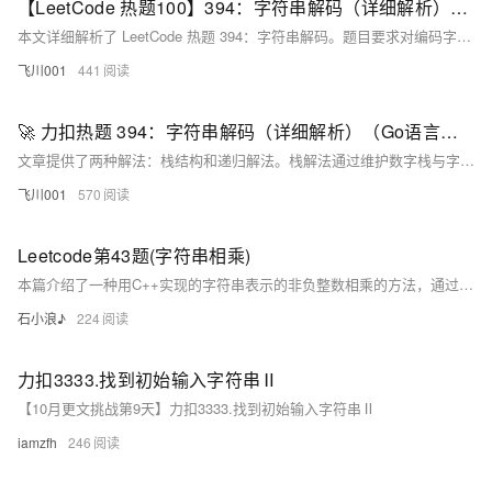
【LeetCode 热题100】394：字符串解码（详细解析）（Go语言版）
本文详细解析了 LeetCode 热题 394：字符串解码。题目要求对编码字符串如 `k[encoded_string]` 进行解码，其中 `encoded_string` 需重复 `k` 次。文章提供了两种解法：使用栈模拟和递归 DFS，并附有 Go 语言实现代码。栈解法通过数字栈与字符串栈记录状态，适合迭代；递归解法则利用函数调用处理嵌套结构，代码更简洁。两者时间复杂度均为 O(n)，但递归需注意栈深度问题。文章还总结了解题注意事项及适用场景，帮助读者更好地掌握字符串嵌套解析技巧。
飞川001
441
🚀 力扣热题 394：字符串解码（详细解析）（Go语言版）
文章提供了两种解法：栈结构和递归解法。栈解法通过维护数字栈与字符串栈，依次处理 `[` 和 `]`，构造解码结果；递归解法则利用函数调用逐层解析嵌套结构。两者时间复杂度均为
飞川001
570
Leetcode第43题(字符串相乘)
本篇介绍了一种用C++实现的字符串表示的非负整数相乘的方法，通过逆向编号字符串，将乘法运算转化为二维数组的累加过程，最后处理进位并转换为字符串结果，解决了两个大数相乘的问题。
石小浪♪
224
力扣3333.找到初始输入字符串Ⅱ
【10月更文挑战第9天】力扣3333.找到初始输入字符串Ⅱ
iamzfh
246