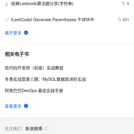
经典Leetcode算法题分享(字符串)
6
4
[LeetCode] Generate Parentheses 生成括号
621
5
LeetCode 209：最小长度的子数组 Minimum Size 
6
6
Subarray Sum
[LeetCode] Implement Stack using Queues 用队列来实
7
7
相关电子书
现栈
低代码开发师（初级）实战教程
[LeetCode] Shortest Word Distance
601
8
冬季实战营第三期：MySQL数据库进阶实战
[LeetCode] Nim Game
7
9
阿里巴巴DevOps 最佳实践手册
leetcode  226 Invert Binary Tree 翻转二叉树
725
10
查看更多
关注我们：
新浪微博