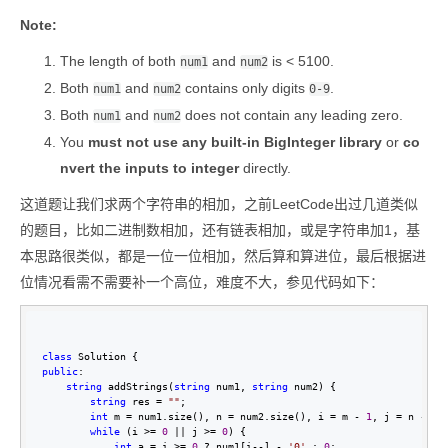
Note:
The length of both
and
is < 5100.
num1
num2
Both
and
contains only digits
.
num1
num2
0-9
Both
and
does not contain any leading zero.
num1
num2
You
must not use any built-in BigInteger library
or
co
nvert the inputs to integer
directly.
这道题让我们求两个字符串的相加，之前LeetCode出过几道类似
的题目，比如二进制数相加，还有链表相加，或是字符串加1，基
本思路很类似，都是一位一位相加，然后算和算进位，最后根据进
位情况看需不需要补一个高位，难度不大，参见代码如下：
class
public
:

string
 addStrings(
string
 num1, 
string
 num2) {

string
 res = 
""
;

int
 m = num1.size(), n = num2.size(), i = m - 
1
, j = n - 
1
,
while
 (i >= 
0
 || j >= 
0
) {

int
 a = i >= 
0
 ? num1[i--] - 
'
0
'
 : 
0
;
