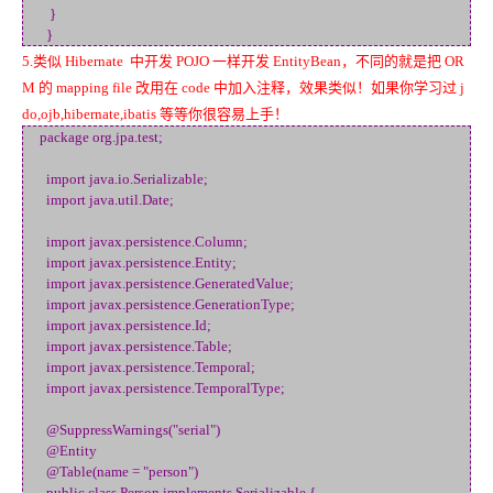
}
}
5.类似 Hibernate 中开发 POJO 一样开发 EntityBean，不同的就是把 OR
M 的 mapping file 改用在 code 中加入注释，效果类似！如果你学习过 j
do,ojb,hibernate,ibatis 等等你很容易上手！
package org.jpa.test;
import java.io.Serializable;
import java.util.Date;
import javax.persistence.Column;
import javax.persistence.Entity;
import javax.persistence.GeneratedValue;
import javax.persistence.GenerationType;
import javax.persistence.Id;
import javax.persistence.Table;
import javax.persistence.Temporal;
import javax.persistence.TemporalType;
@SuppressWarnings("serial")
@Entity
@Table(name = "person")
public class Person implements Serializable {