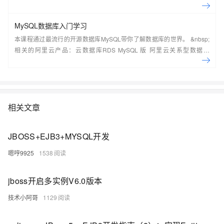
常见架构，了解如何构建一个高可用、可扩展的企业级应用架构。
MySQL数据库入门学习
本课程通过最流行的开源数据库MySQL带你了解数据库的世界。 &nbsp;
相关的阿里云产品：云数据库RDS MySQL 版 阿里云关系型数据库
RDS（Relational Database Service）是一种稳定可靠、可弹性伸缩的在
线数据库服务，提供容灾、备份、恢复、迁移等方面的全套解决方案，彻
底解决数据库运维的烦恼。 了解产品详
情:&nbsp;https://www.aliyun.com/product/rds/mysql&nbsp;
相关文章
JBOSS+EJB3+MYSQL开发
嗯哼9925
1538
jboss开启多实例V6.0版本
技术小阿哥
1129