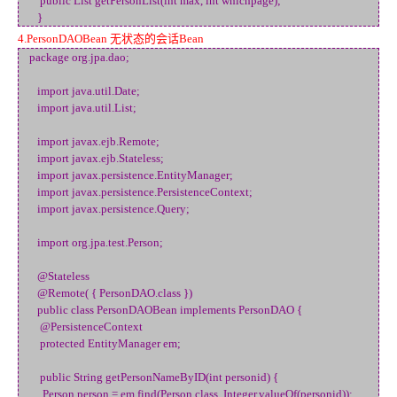
public List getPersonList(int max, int whichpage);
}
4.PersonDAOBean 无状态的会话Bean
package org.jpa.dao;
import java.util.Date;
import java.util.List;
import javax.ejb.Remote;
import javax.ejb.Stateless;
import javax.persistence.EntityManager;
import javax.persistence.PersistenceContext;
import javax.persistence.Query;
import org.jpa.test.Person;
@Stateless
@Remote( { PersonDAO.class })
public class PersonDAOBean implements PersonDAO {
@PersistenceContext
protected EntityManager em;
public String getPersonNameByID(int personid) {
Person person = em.find(Person.class, Integer.valueOf(personid));