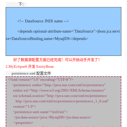
下：
<!-- DataSource JNDI name -->
<depends optional-attribute-name="DataSource">jboss.jca:servi
ce=DataSourceBinding,name=MysqlDS</depends>
好了数据源配置方面已经完成！可以开始动手开发了！
2.MyEclipse6 开发 EntityBean
persistence.xml 配置文件
<?xml version="1.0" encoding="UTF-8"?>
<persistence xmlns="http://java.sun.com/xml/ns/persistence"
xmlns:xsi="http://www.w3.org/2001/XMLSchema-instance"
xsi:schemaLocation="http://java.sun.com/xml/ns/persistence
http://java.sun.com/xml/ns/persistence/persistence_1_0.xsd"
version="1.0">
<persistence-unit name="testUnit">
<jta-data-source>java:/MysqlDS</jta-data-source>
<properties>