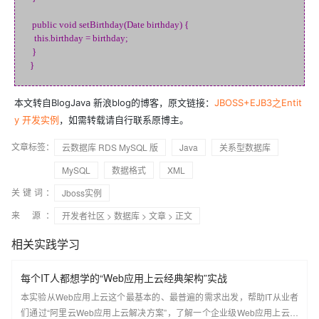
public void setBirthday(Date birthday) {
this.birthday = birthday;
}
}
本文转自BlogJava 新浪blog的博客，原文链接：
JBOSS+EJB3之Entit
y 开发实例
，如需转载请自行联系原博主。
文章标签：
云数据库 RDS MySQL 版
Java
关系型数据库
MySQL
数据格式
XML
关键词：
Jboss实例
来 源：
开发者社区
>
数据库
>
文章
> 正文
相关实践学习
每个IT人都想学的“Web应用上云经典架构”实战
本实验从Web应用上云这个最基本的、最普遍的需求出发，帮助IT从业者
们通过“阿里云Web应用上云解决方案”，了解一个企业级Web应用上云的