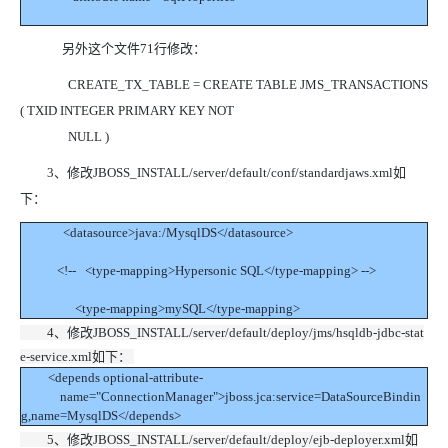
另外这个文件71行修改：
CREATE_TX_TABLE = CREATE TABLE JMS_TRANSACTIONS
( TXID INTEGER PRIMARY KEY NOT
NULL )
3、修改JBOSS_INSTALL/server/default/conf/standardjaws.xml如
下：
<datasource>java:/MysqlDS</datasource>
<!-- <type-mapping>Hypersonic SQL</type-mapping> -->
<type-mapping>mySQL</type-mapping>
4、修改JBOSS_INSTALL/server/default/deploy/jms/hsqldb-jdbc-stat
e-service.xml如下：
<depends optional-attribute-
name="ConnectionManager">jboss.jca:service=DataSourceBindin
g,name=MysqlDS</depends>
5、修改JBOSS_INSTALL/server/default/deploy/ejb-deployer.xml如