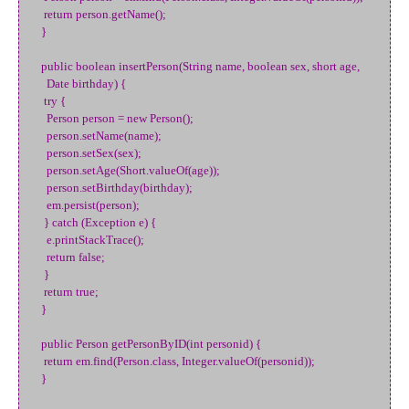
return person.getName();
}
public boolean insertPerson(String name, boolean sex, short age,
Date birthday) {
try {
Person person = new Person();
person.setName(name);
person.setSex(sex);
person.setAge(Short.valueOf(age));
person.setBirthday(birthday);
em.persist(person);
} catch (Exception e) {
e.printStackTrace();
return false;
}
return true;
}
public Person getPersonByID(int personid) {
return em.find(Person.class, Integer.valueOf(personid));
}