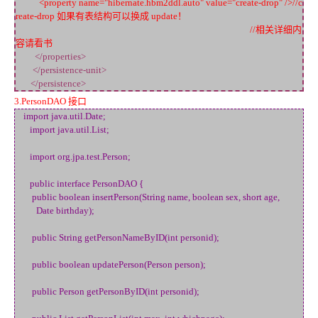
<property name="hibernate.hbm2ddl.auto" value="create-drop" />//c
reate-drop 如果有表结构可以换成 update！
//相关详细内
容请看书
</properties>
</persistence-unit>
</persistence>
3.PersonDAO 接口
import java.util.Date;
import java.util.List;
import org.jpa.test.Person;
public interface PersonDAO {
public boolean insertPerson(String name, boolean sex, short age,
Date birthday);
public String getPersonNameByID(int personid);
public boolean updatePerson(Person person);
public Person getPersonByID(int personid);