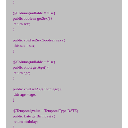
}
@Column(nullable = false)
public boolean getSex() {
return sex;
}
public void setSex(boolean sex) {
this.sex = sex;
}
@Column(nullable = false)
public Short getAge() {
return age;
}
public void setAge(Short age) {
this.age = age;
}
@Temporal(value = TemporalType.DATE)
public Date getBirthday() {
return birthday;
}