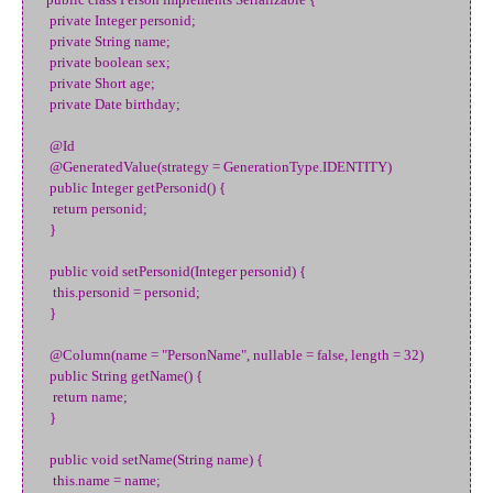
private Integer personid;
private String name;
private boolean sex;
private Short age;
private Date birthday;
@Id
@GeneratedValue(strategy = GenerationType.IDENTITY)
public Integer getPersonid() {
return personid;
}
public void setPersonid(Integer personid) {
this.personid = personid;
}
@Column(name = "PersonName", nullable = false, length = 32)
public String getName() {
return name;
}
public void setName(String name) {
this.name = name;