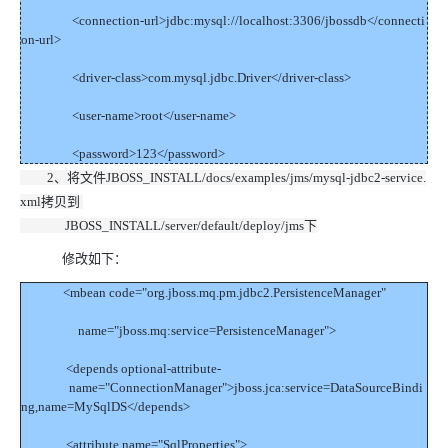
<connection-url>jdbc:mysql://localhost:3306/jbossdb</connecti
on-url>
<driver-class>com.mysql.jdbc.Driver</driver-class>
<user-name>root</user-name>
<password>123</password>
2、将文件JBOSS_INSTALL/docs/examples/jms/mysql-jdbc2-service.
xml拷贝到
JBOSS_INSTALL/server/default/deploy/jms下
修改如下：
<mbean code="org.jboss.mq.pm.jdbc2.PersistenceManager"
name="jboss.mq:service=PersistenceManager">
<depends optional-attribute-
name="ConnectionManager">jboss.jca:service=DataSourceBindi
ng,name=MySqlDS</depends>
<attribute name="SqlProperties">