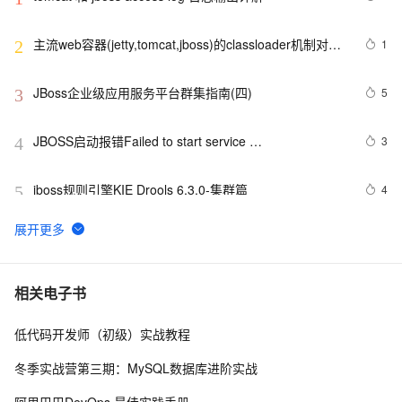
主流web容器(jetty,tomcat,jboss)的classloader机制对比
1
2
和相关问题分析
JBoss企业级应用服务平台群集指南(四)
5
3
JBOSS启动报错Failed to start service 
3
4
jboss.web.deployment.default-host.
jboss规则引擎KIE Drools 6.3.0-集群篇
4
5
jboss classloader加载机制
2
6
Haproxy+Keepalived+Jboss集群实施架构一例
3
7
相关电子书
低代码开发师（初级）实战教程
jboss规则引擎KIE Drools 6.3.0-高级讲授篇
3
8
冬季实战营第三期：MySQL数据库进阶实战
jboss规则引擎KIE Drools 6.3.0 Final 教程(1)
2126
9