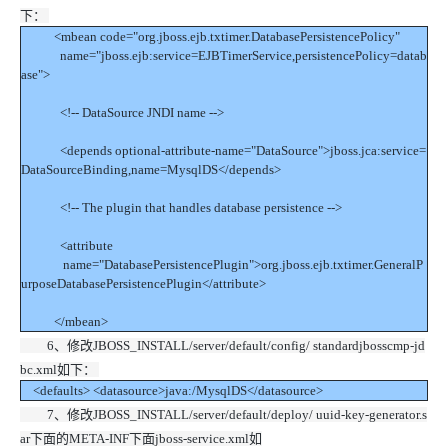
下：
<mbean code="org.jboss.ejb.txtimer.DatabasePersistencePolicy"
name="jboss.ejb:service=EJBTimerService,persistencePolicy=datab
ase">
<!-- DataSource JNDI name -->
<depends optional-attribute-name="DataSource">jboss.jca:service=
DataSourceBinding,name=MysqlDS</depends>
<!-- The plugin that handles database persistence -->
<attribute
name="DatabasePersistencePlugin">org.jboss.ejb.txtimer.GeneralP
urposeDatabasePersistencePlugin</attribute>
</mbean>
6、修改JBOSS_INSTALL/server/default/config/ standardjbosscmp-jd
bc.xml如下：
<defaults> <datasource>java:/MysqlDS</datasource>
7、修改JBOSS_INSTALL/server/default/deploy/ uuid-key-generator.s
ar下面的META-INF下面jboss-service.xml如