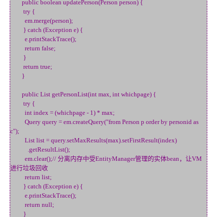
public boolean updatePerson(Person person) {
try {
em.merge(person);
} catch (Exception e) {
e.printStackTrace();
return false;
}
return true;
}
public List getPersonList(int max, int whichpage) {
try {
int index = (whichpage - 1) * max;
Query query = em.createQuery("from Person p order by personid as
c");
List list = query.setMaxResults(max).setFirstResult(index)
.getResultList();
em.clear();// 分离内存中受EntityManager管理的实体bean，让VM
进行垃圾回收
return list;
} catch (Exception e) {
e.printStackTrace();
return null;
}