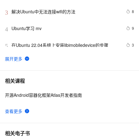
解决Ubuntu中无法连接wifi的方法
8
3
Ubuntu学习 mv
9
4
在Ubuntu 22.04系统上安装libimobiledevice的步骤
3
5
Ubuntu 16.04下无法安装.deb的解决方法
17
6
在Ubuntu中设置QT Creator的交叉编译环境。
14
7
相关课程
开源Android容器化框架Atlas开发者指南
Centos 7、Debian及Ubuntu系统中安装和验证tree命令
14
8
的指南。
查看更多
Docker镜像：Ubuntu支持systemctl、SSH和VNC
8
9
Ubuntu 20.04.3 LTS - 安装 Visual Studio Code
2
10
相关电子书