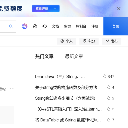
文档
备案
控制台
注册
登录
个人
积分
发布
验
作计划
器
AI 活动
专业服务
服务伙伴合作计划
开发者社区
加入我们
产品动态
服务平台百炼
阿里云 OPC 创新助力计划
热门文章
最新文章
一站式生成采购清单，支持单品或批量购买
可编辑精美 PPT 文稿
S产品伙伴计划（繁花）
峰会
CS
造的大模型服务与应用开发平台
Agency Agents：拥有专属领域专家
AI 生产力先锋
Al MaaS 服务伙伴赋能合作
域名
博文
Careers
PolarDB Agentic Database
至高可申请百万元
 轻松生成专业的 PPT
开启高性价比 AI 编程新体验
弹性可伸缩的云计算服务
先锋实践拓展 AI 生产力的边界
发布
多领域专家智能体,一键组建 AI 虚拟交付团队
Token 补贴，五大权
计划
海大会
伙伴信用分合作计划
商标
问答
社会招聘
LearnJava（三）String、
647
益加速 OPC 成功
帕鲁游戏服务器
SS
HappyHorse 打造一站式影视创作平台
飞天发布时刻
HOT
秒悟 Meoo CLI 支持一键部
划
备案
电子书
校园招聘
StringBuffer 与 StringBuilder
联机服务器，轻松开启游戏
视频创作，一键激活电商全链路生产力
稳定、安全、高性价比、高性能的云存储服务
所见，即是所愿
署项目至阿里云账号
可视化编排打通从文字构思到成片全链路闭环
更多支持
关于string类的构造函数及部分方法
4
版权
划
公司注册
镜像站
视频生成
语音识别与合成
 智能体与工作流应用
漫剧工坊：一站式动画创作平台
AI 实训营
Flink OSS 支持
String你知道多少细节（含面试题）
2
合作伙伴培训与认证
划
上云迁移
站生成，高效打造优质广告素材
全接入的云上超级电脑
通过阿里云百炼高效搭建AI应用,助力高效开发
快速生产连贯的高质量长漫剧
从基础到进阶，Agent 创客手把手教你
AssumeRole 角色自定义
lScope
我要反馈
e-1.1-T2V
Qwen3-TTS-Flash
【C++STL基础入门】深入浅出string
5
查询合作伙伴
n Alibaba Cloud ISV 合作
代维服务
建企业门户网站
10 分钟搭建微信、支付宝小程序
百炼 Qwen3.7-Flash 系列模
类的比较(compare)、复制(copy)
畅细腻的高质量视频
离线语音合成大模型，多语言方言自适应，低延迟高稳定
创新加速
将 DataTable 或 String 数据转化为
ope
登录合作伙伴管理后台
7
我要建议
站，无忧落地极速上线
以可视化方式快速构建移动和 PC 门户网站
国内短信简单易用，安全可靠，秒级触达，全球覆盖200+国家和地区。
高效部署网站，快速应用到小程序
型发布
json(.NET)