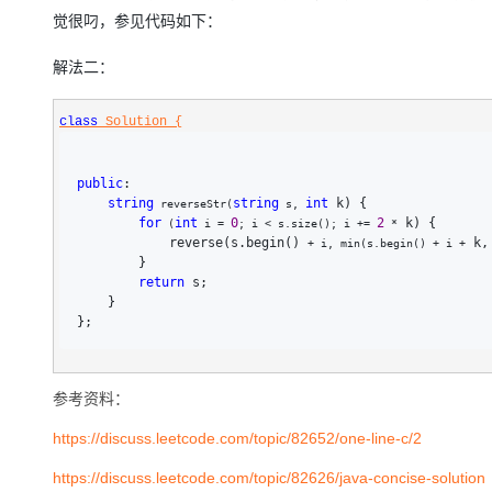
觉很叼，参见代码如下：
解法二：
class
 Solution {
public
:

string
string
int
 k) {

 reverseStr(
 s, 
for
int
0
2
 k) {

 (
 i = 
; i < s.size(); i += 
 *
            reverse(s.begin() 
 k,
+ i, min(s.begin() + i +
        }

return
 s;

    }

};
参考资料：
https://discuss.leetcode.com/topic/82652/one-line-c/2
https://discuss.leetcode.com/topic/82626/java-concise-solution