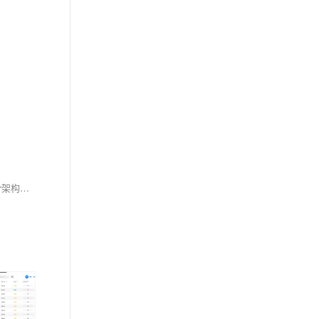
【10月更文挑战第24天】近年来，OpenAI的o1模型在大型语言模型（LLMs）中脱颖而出，展现出卓越的推理能力和知识整合能力。基于Transformer架构，o1模型采用了链式思维和强化学习等先进技术，显著提升了其在编程竞赛、医学影像报告生成、数学问题解决、自然语言推理和芯片设计等领域的表现。本文将全面评估o1模型的性能及其对AI研究和应用的潜在影响。