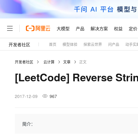
大模型
产品
解决方案
权益
定价
开发者社区
首页
模型体验
探索云世界
问产品
动手实
大模型
产品
解决方案
权益
定价
云市场
伙伴
服务
了解阿里云
精选产品
精选解决方案
普惠上云
产品定价
精选商城
成为销售伙伴
售前咨询
为什么选择阿里云
千问AI平台
开发者社区
云计算
文章
正文
了解云产品的定价详情
大模型服务平台百炼
睿译宝，AI翻译排版一
普惠上云 官方力荐
分销伙伴
在线服务
网站建设
什么是云计算
大
[LeetCode] Reverse S
大模型服务与应用平台
上传文档即自动完成翻译和
云服务器38元/年起，超
咨询伙伴
多端小程序
技术领先
云上成本管理
售后服务
轻量应用服务器
GLM-5.2：长任务时代
官方推荐返现计划
大模型
精选产品
精选解决方案
Salesforce 国际版订阅
稳定可靠
管理和优化成本
推荐新用户得奖励，单订单
销售伙伴合作计划
2017-12-09
967
自助服务
友盟天域
安全合规
人工智能与机器学习
AI
文本生成
云数据库 RDS
Hermes Agent，打造
云工开物
无影生态合作计划
在线服务
观测云
分析师报告
自主进化，持久记忆，越用
高校专属算力普惠，学生认
计算
互联网应用开发
Qwen3.8-Max
HOT
Salesforce On Alibaba C
工单服务
Tuya 物联网平台阿里云
研究报告与白皮书
人工智能平台 PAI
快速拥有专属 OpenClaw
简介：
大模
Consulting Partner 合
大数据
容器
智能体时代全能旗舰模型
免费试用
短信专区
一站式AI开发、训练和推
蓝凌 OA
AI 大模型销售与服务生
现代化应用