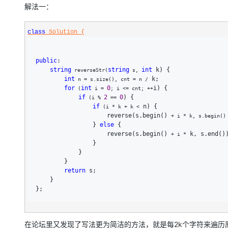
大模型解决方案
解法一：
迁移与运维管理
快速部署 Dify，高效搭建 
class
 Solution {
专有云
10 分钟在聊天系统中增加
public
:

string
string
int
 k) {

 reverseStr(
 s, 
int
 k;

 n = s.size(), cnt = n /
for
int
0
i) {

 (
 i = 
; i <= cnt; ++
if
2
0
) {

 (i % 
 == 
if
 n) {

 (i * k + k <
                    reverse(s.begin() 
+ i * k, s.begin()
                } 
else
 {

                    reverse(s.begin() 
 k, s.end())
+ i *
                }

            }

        }

return
 s;

    }

};
在论坛里又发现了写法更为简洁的方法，就是每2k个字符来遍历