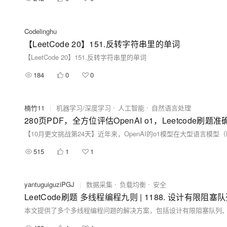
Codelinghu
【LeetCode 20】151.反转字符串里的单词
【LeetCode 20】151.反转字符串里的单词
184
0
0
楠竹11
|
机器学习/深度学习
人工智能
自然语言处理
280页PDF，全方位评估OpenAI o1，Leetcode刷
515
1
1
yantuguiguziPGJ
|
数据采集
负载均衡
安全