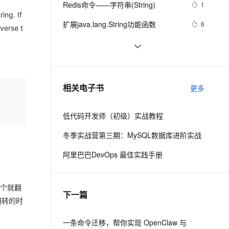
安全
Redis命令——字符串(String)
我要投诉
e-1.1-I2V
Cosyvoice-V3-Flash
1
PolarDB
上云场景组合购
伴
Qoder CN V1.7.0 发布
ing. If
漫剧创作，剧本、分镜、视频高效生成
100%兼容MySQL、PostgreSQL，兼容Oracle，支持集中和分布式
覆盖90%+业务场景，专享组合折扣价
畅自然，细节丰富
高表现力语音合成大模型，语音克隆听感自然
VPN
扩展java.lang.String功能函数
6
everse t
ernetes 版 ACK
云聚AI 严选权益
云安全中心 AI BAS 智能自动
SSL 证书
java String与Int相互转换
4
2V
Fun-ASR
，一键激活高效办公新体验
理容器应用的 K8s 服务
精选AI产品，从模型到应用全链提效
化模拟渗透攻击产品发布
文戏情感细腻自然，动作戏激烈拳拳到肉，实现更强表演能力
支持中英文自由切换，具备更强的噪声鲁棒性
堡垒机
学习:erlang的term反序列化，string转
2
AI 用量加速计划
DataWorks ChatBI 会话支持
换为term
防火墙
、识别商机，让客服更高效、服务更出色。
java中Date与String的相互转化
新老同享，达量后返
上传临时文件分析
5
相关电子书
更多
主机安全
应用
低代码开发师（初级）实战教程
千问办公
NEW
AI 应用及服务市场
的智能体编程平台
一站式AI生产力平台
冬季实战营第三期：MySQL数据库进阶实战
AI 应用
伶鹊
阿里巴巴DevOps 最佳实践手册
企业级人与Agent协作平台，接入和调度多个数字员工
智能客服平台，对话机器人、对话分析、智能外呼
大模型
大模型服务平台百炼 - 全妙
自然语言处理
几个就翻
下一篇
应用创作平台
多模态内容创作工具，已接入 DeepSeek
翻转的时
数据标注
机器学习
一条命令迁移，帮你实现 OpenClaw 与