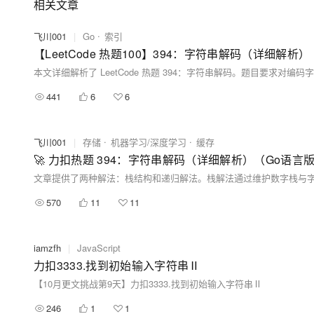
相关文章
飞川001
|
Go
索引
【LeetCode 热题100】394：字符串解码（详细解析
441
6
6
飞川001
|
存储
机器学习/深度学习
缓存
🚀 力扣热题 394：字符串解码（详细解析）（Go语言
570
11
11
iamzfh
|
JavaScript
力扣3333.找到初始输入字符串Ⅱ
【10月更文挑战第9天】力扣3333.找到初始输入字符串Ⅱ
246
1
1