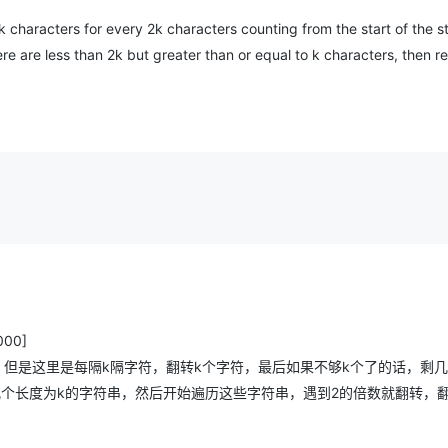
Deepseek-v4-pro
HappyHors
同享
万小智 AI 建站低至 15元/月
Qoder CN
AI 短剧/漫剧
云原生数据库 
快递物流查询
WordPress
成为服务伙
高校合作
k characters for every 2k characters counting from the start of the str
点，立即开启云上创新
覆盖公网/内网、递归/权威、移动APP等全场景解析服务
送.CN域名，送备案服务码
基于千问大模型等，支持代码智能生成、研发智能问答
AI助力短剧
态智能体模型
旗舰 MoE 大模型，百万上下文与顶尖推理能力
图生视频，流
Ubuntu
here are less than 2k but greater than or equal to k characters, then r
服务生态伙伴
云工开物
企业应用
Works
Night Plan 支持 Qwen 3.8-Max
云原生大数据计算服务 MaxCompute
AI 办公
容器服务 Kub
NEW
GLM-5.2
Wan2.7-T
Red Hat
30+ 款产品免费体验
Data Agent 驱动的一站式 Data+AI 开发治理平台
夜间 5 折，Qwen/Meoo/TokenPlan 客户专享
面向分析的企业级SaaS模式云数据仓库
AI智能应用
提供一站式管
科研合作
视觉 Coding、空间感知、多模态思考等全面升级
1M上下文，专为长程任务能力而生
ERP
堂（旗舰版）
SUSE
智能客服
CRM
防护产品
2个月
自动承接线索
建站小程序
OA 办公系统
AI 应用构建
大模型原生
力提升
财税管理
模板建站
Qoder
大模型服务平台百炼-应用模版
HOT
NEW
面向真实软件
个人版上线、团队版降价；千问3.8-Max首发发尝鲜
丰富多元化的应用模版和解决方案
400电话
定制建站
万有无界
大模型服务平台百炼-智能体
方案
广告营销
模板小程序
的模型效果
灵活可视化地构建企业级 Agent
定制小程序
0000]
秒悟
人工智能平台 PAI
但是这里是每隔k隔字符，翻转k个字符，最后如果不够k个了的话，剩
APP 开发
云端极速 AI 
新一代 AI 视频生成模型，深度适配广告营销等场景
AI Native 的算法工程平台，一站式完成建模、训练、推理服务部署
几个长度为k的字符串，然后开始遍历这些字符串，遇到2的倍数就翻转，
建站系统