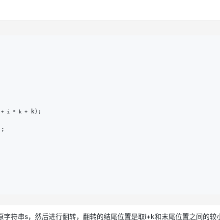
AI 应用
10分钟微调：让0.6B模型媲美235B模
多模态数据信
型
依托云原生高可用架构,实现Dify私有化部署
用1%尺寸在特定领域达到大模型90%以上效果
一个 AI 助手
超强辅助，Bol
即刻拥有 DeepSeek-R1 满血版
在企业官网、通讯软件中为客户提供 AI 客服
多种方案随心选，轻松解锁专属 DeepSeek
 k);

 + i * k +
;

原字符串s，然后进行翻转，翻转的结尾位置是取i+k和末尾位置之间的较