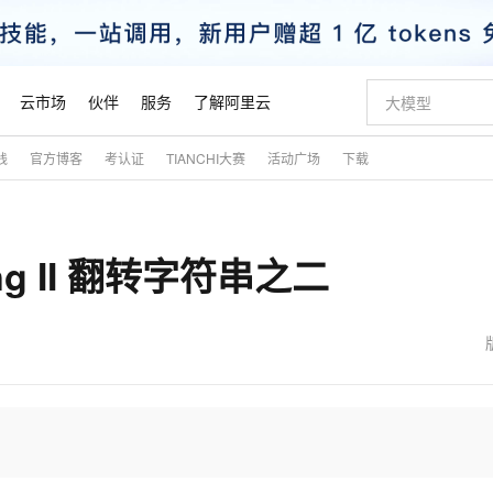
云市场
伙伴
服务
了解阿里云
践
官方博客
考认证
TIANCHI大赛
活动广场
下载
AI 特惠
数据与 API
成为产品伙伴
企业增值服务
最佳实践
价格计算器
AI 场景体
基础软件
产品伙伴合
阿里云认证
市场活动
配置报价
大模型
自助选配和估算价格
步到位
智启 AI 普惠权益
产品生态集成认证中心
企业支持计划
云上春晚
域名与网站
Qwen Audio：打造专属 AI 语音助手
千问官方 MaaS 平台，为开发者和 Agent 而生，新用户赠送 1 亿 + tokens 额度
一句话生成原生
AI Coding
阿里云Maa
2026 阿里云
云服务器 E
为企业打
数据集
Windows
大模型认证
模型
NEW
NEW
tring II 翻转字符串之二
格式还原
值低价云产品抢先购
至高享 1亿+免费 tokens，加速 Al 应用落地
提供智能易用的域名与建站服务
Qwen-Audio-3.0-Realtime 端到端实时语音角色扮演
输入一句话想法,
智能编程，一键
安全可靠、
产品生态伙伴
专家技术服务
云上奥运之旅
弹性计算合作
阿里云中企出
手机三要素
宝塔 Linux
全部认证
价格优势
开源旗舰模型
即刻拥有 DeepSeek-V4-Pro
阿里云 OPC 创新助力计划
千问大模型
一键部署幻兽
AI 电商营销
对象存储 O
大模型
产品生态伙伴工作台
企业增值服务台
云栖战略参考
云存储合作计
云栖大会
身份实名认证
CentOS
训练营
推动算力普惠，释放技术红利
最高返9万
真正可用的 1M 上下文,一次完成代码全链路开发
快速构建应用程序和网站，即刻迈出上云第一步
轻松解锁专属 DeepSeek-V4-Pro
至高百万元 Token 补贴，加速一人公司成长
多元化、高性能、安全可靠的大模型服务
一键购买专属
从图文生成到
云上的中国
数据库合作计
活动全景
短信
Docker
图片和
自进化智能体
5 分钟轻松部署专属 QwenPaw
Token Plan 模型订阅计划
数字证书管理服务（原SSL证书）
高效搭建 AI
AI 广告创作
无影云电脑
企业成长
NEW
HOT
信息公告
看见新力量
云网络合作计
OCR 文字识别
JAVA
越聪明
证享300元代金券
全托管，含MySQL、PostgreSQL、SQL Server、MariaDB多引擎
Qwen3.8-Max 首发尝鲜，限时加量 10 倍，夜间低至2折
实现全站 HTTPS，呈现可信的 Web 访问
从聊天伙伴进化为能主动干活的本地数字员工
图文、视频一
随时随地安
魔搭 Mode
Kimi-K3
HappyHors
NEW
loud
服务实践
官网公告
金融模力时刻
Salesforce O
版
发票查验
全能环境
Claude Code + GStack 打造工程团队
千问办公，限时限量积分加倍
Qoder
低代码高效构
AI 建站
短信服务
型
NEW
作计划
Kimi 最新旗舰模型，长程编程与推理利器
让文字生成流
计划
创新中心
魔搭 ModelSc
健康状态
理服务
让AI从“聊天伙伴”进化为能干活的“数字员工”
安装技能 GStack，拥有专属 AI 工程团队
你的AI工作搭子，覆盖日常办公高频场景
面向真实软件的智能体编程平台
0 代码专业建
客户案例
天气预报查询
操作系统
态合作计划