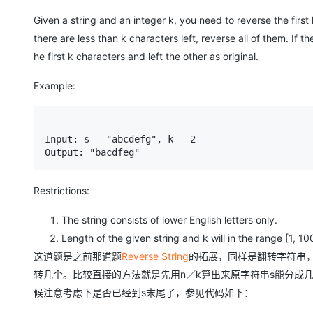
存储
天池大赛
Qwen3.7-Plus
云解析DNS
解决方案免费试用 新老
电子合同
Given a string and an integer k, you need to reverse the first 
最高领取价值200元试用
能看、能想、能动手的多模
安全
网络与CDN
AI 算法大赛
畅捷通
there are less than k characters left, reverse all of them. If t
大数据开发治理平台 Data
AI 产品 免费试用
网络
he first k characters and left the other as original.
安全
云开发大赛
Qwen3-VL-Plus
Tableau 订阅
1亿+ 大模型 tokens 和 
可观测
入门学习赛
中间件
Example:
AI空中课堂在线直播课
云防火墙
140+云产品 免费试用
上云与迁云
云原生的云上边界网络安全
产品新客免费试用，最长1
数据库
生态解决方案
大模型服务
企业出海
大模型ACA认证体验
Input: s = "abcdefg", k = 2

大数据计算
Output: "bacdfeg"
助力企业全员 AI 认知与能
行业生态解决方案
千问AI平台-Token Plan
政企业务
媒体服务
开发者生态解决方案
Restrictions:
企业服务与云通信
千问AI平台-模型体验
AI 开发和 AI 应用解决
The string consists of lower English letters only.
在线体验全尺寸、多种模态
域名与网站
Length of the given string and k will in the range [1, 1
Happy 系列大模型
终端用户计算
这道题是之前那道题
Reverse String
的拓展，同样是翻转字符串，
转几个。比较直接的方法就是先用n／k算出来原字符串s能分成
Serverless
候注意考虑下是否已经到s末尾了，参见代码如下：
开发工具