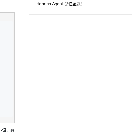
Hermes Agent 记忆互通！
息提取
与 AI 智能体进行实时音视频通话
从文本、图片、视频中提取结构化的属性信息
构建支持视频理解的 AI 音视频实时通话应用
t.diy 一步搞定创意建站
构建大模型应用的安全防护体系
通过自然语言交互简化开发流程,全栈开发支持
通过阿里云安全产品对 AI 应用进行安全防护
小值，感