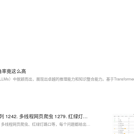
题准确率竟这么高
LeetCode刷题 多线程编程九则 | 1188. 设计有限阻塞队列 1242. 多线程网页爬虫 1279. 红绿灯路口
本文提供了多个多线程编程问题的解决方案，包括设计有限阻塞队列、多线程网页爬虫、红绿灯路口等，每个问题都给出了至少一种实现方法，涵盖了互斥锁、条件变量、信号量等线程同步机制的使用。