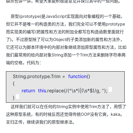
缺点也讲一讲，希望大家能积极提意见并探讨其中的一些问题。
原型(prototype)是JavaScript实现面向对象编程的一个基础，
但它并不是唯一的构造类的方法，我们完全可以不使用prototype
而实现类的编写(把属性和方法的附加全都写在构造函数里面就行
了)。不过原型除了可以为Object的子类添加新的属性和方法外，
它还可以为脚本环境中的内部对象继续添加原型属性和方法，比如
我们最常用的给内部对象String添加一个Trim方法来删除字符串两
端的空格，代码为：
String.prototype.Trim =
function
()
{
return
this
.replace(/(^\s*)|(\s*$)/g, '');
}
这样我们就可以在任何的String实例中使用Trim方法了，用惯了
这种原型系统，有的时候反而还觉得传统OOP没有它爽，kaka。
言归正传，继续讲我们的原型继承法。