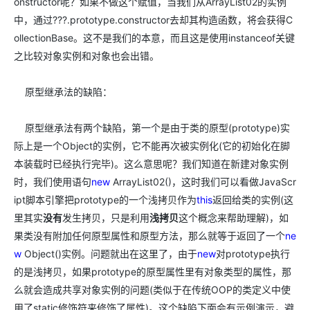
onstructor呢？如果不做这个赋值，当我们从ArrayList02的实例
中，通过???.prototype.constructor去却其构造函数，将会获得C
ollectionBase。这不是我们的本意，而且这是使用instanceof关键
之比较对象实例和对象也会出错。
原型继承法的缺陷：
原型继承法有两个缺陷，第一个是由于类的原型(prototype)实
际上是一个Object的实例，它不能再次被实例化(它的初始化在脚
本装载时已经执行完毕)。这么意思呢？我们知道在新建对象实例
时，我们使用语句
new
ArrayList02()，这时我们可以看做JavaScr
ipt脚本引擎把prototype的一个浅拷贝作为
this
返回给类的实例(这
里其实
没有
发生拷贝，只是利用
浅拷贝
这个概念来帮助理解)，如
果类没有附加任何原型属性和原型方法，那么就等于返回了一个
ne
w
Object()实例。问题就出在这里了，由于
new
对prototype执行
的是浅拷贝，如果prototype的原型属性里有对象类型的属性，那
么就会造成共享对象实例的问题(类似于在传统OOP的类定义中使
用了static修饰符来修饰了属性)。这个缺陷下面会有示例演示，避