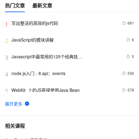
热门文章
最新文章
写出整洁的高效的js代码
681
1
JavaScript的模块讲解
6
2
Javascript中最常用的125个经典技…
5
3
node.js入门 - 8.api：events
556
4
WebKit  上的JS直接使用Java Bean
578
5
ArcGIS JavaScript在线编辑
606
6
js脚本语言在页面上不执行
462
7
相关课程