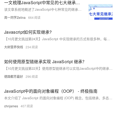
一文梳理JavaScript中常见的七大继承方案
该文章系统地概述了JavaScript中七种常见的继承模式，包括原型链继承、构造函数继承、组合继承、原型式继承、寄生式继承、寄生组合继承等，并探讨了每种模式的实现方式及其优缺点。
周一同学Zelina
664
Javascript如何实现继承?
【10月更文挑战第24天】JavaScript 中实现继承的方式有很多种，每种方式都有其优缺点和适用场景。在实际开发中，我们需要根据具体的需求和情况选择合适的继承方式，以实现代码的复用和扩展。
大树营养快线
234
如何使用原型链继承实现 JavaScript 继承？
【10月更文挑战第22天】使用原型链继承可以实现JavaScript中的继承关系，但需要注意其共享性、查找效率以及参数传递等问题，根据具体的应用场景合理地选择和使用继承方式，以满足代码的复用性和可维护性要求。
德国都芳最好
296
JavaScript中的面向对象编程（OOP） - 终极指南
本文介绍了 JavaScript 的面向对象编程 (OOP) 概念，包括继承、多态、封装和抽象等关键要素，并通过代码示例帮助开发者理解和应用 OOP 思维。
chnjames
407