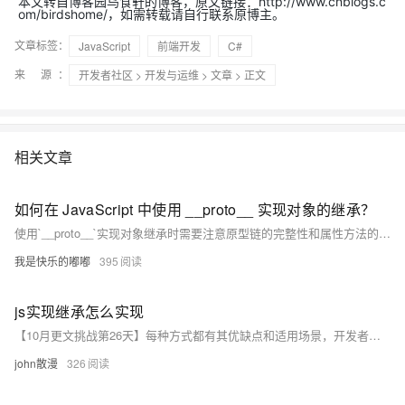
本文转自博客园鸟食轩的博客，原文链接：http://www.cnblogs.c
om/birdshome/，如需转载请自行联系原博主。
文章标签：
JavaScript
前端开发
C#
来 源：
开发者社区
>
开发与运维
>
文章
> 正文
相关文章
如何在 JavaScript 中使用 __proto__ 实现对象的继承？
使用`__proto__`实现对象继承时需要注意原型链的完整性和属性方法的正确继承，避免出现意外的行为和错误。同时，在现代JavaScript中，也可以使用`class`和`extends`关键字来实现更简洁和直观的继承语法，但理解基于`__proto__`的继承方式对于深入理解JavaScript的面向对象编程和原型链机制仍然具有重要意义。
我是快乐的嘟嘟
395
js实现继承怎么实现
【10月更文挑战第26天】每种方式都有其优缺点和适用场景，开发者可以根据具体的需求和项目情况选择合适的继承方式来实现代码的复用和扩展。
john散漫
326