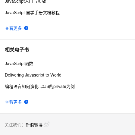
JavaScript入门与实战
Visual Studio正式支持jQuery JavaScript程式库
3
8
JavaScript 自学手册文档教程
【Javascript Demo】一个日期下拉菜单的实现
479
9
查看更多
密码强度应用(js)
6
10
相关电子书
JavaScript函数
Delivering Javascript to World
编程语言如何演化-以JS的private为例
查看更多
关注我们：
新浪微博