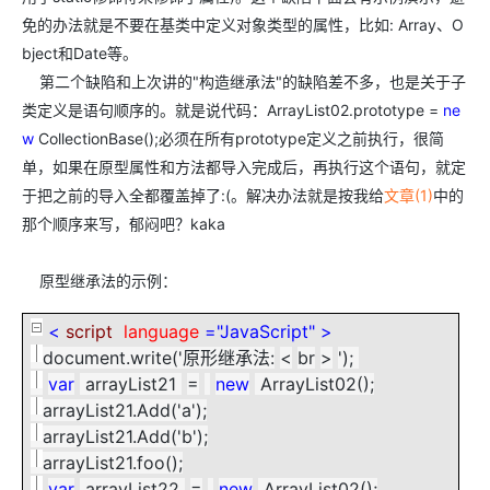
免的办法就是不要在基类中定义对象类型的属性，比如: Array、O
bject和Date等。
第二个缺陷和上次讲的"构造继承法"的缺陷差不多，也是关于子
类定义是语句顺序的。就是说代码：ArrayList02.prototype =
ne
w
CollectionBase();必须在所有prototype定义之前执行，很简
单，如果在原型属性和方法都导入完成后，再执行这个语句，就定
于把之前的导入全都覆盖掉了:(。解决办法就是按我给
文章(1)
中的
那个顺序来写，郁闷吧？kaka
原型继承法的示例：
<
script
language
="JavaScript"
>
document.write('原形继承法:
<
br
>
');
var
arrayList21
=
new
ArrayList02();
arrayList21.Add('a');
arrayList21.Add('b');
arrayList21.foo();
var
arrayList22
=
new
ArrayList02();