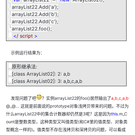
arrayList22.Add('a');
arrayList22.Add('b');
arrayList22.Add('c');
arrayList22.foo();
</
script
>
示例运行结果为：
原形继承法:
[class ArrayList02]: 2: a,b
[class ArrayList02]: 3: a,b,c,a,b
发现问题了吧
？实例arrayList22的foo()居然输出了
a,b,c,a,b
@_@... 这就是前面说的prototype对象浅拷贝带来的问题。不过为
什么arrayList22中的集合计数器却仍然是3呢？这是因为
this
.m_C
ount是整数类型，这种类型又叫值类型(和C#里的值类型、对象类
型概念一样的)。值类型不存在浅拷贝和深拷贝的问题，可以看成