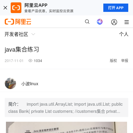
打开 APP
开发者社区
个人
java集合练习
2017-11-01
1034
版权
举报
小波linux
简介：
import java.util.ArrayList; import java.util.List; public
class Bank{ private List customers; //customers集合 privat...