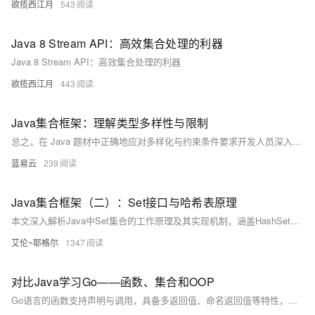
欲揽西江月
543
Java 8 Stream API：高效集合处理的利器
Java 8 Stream API：高效集合处理的利器
欲揽西江月
443
Java集合框架：理解类型多样性与限制
总之，在 Java 题材中正确地应对多样化与约束条件要求开发人员深入理解面向对象原则、范式编程思想以及JVM工作机理等核心知识点。通过精心设计与周密规划能够有效地利用 Java 高级特征打造出既健壮又灵活易维护系统软件产品。
蓝易云
239
Java集合框架（二）：Set接口与哈希表原理
本文深入解析Java中Set集合的工作原理及其实现机制，涵盖HashSet、LinkedHashSet和TreeSet三大实现类。从Set接口的特性出发，对比List理解去重机制，并详解哈希表原理、hashCode与equals方法的作用。进一步剖析HashSet的底层HashMap实现、LinkedHashSet的双向链表维护顺序特性，以及TreeSet基于红黑树的排序功能。文章还包含性能对比、自定义对象去重、集合运算实战和线程安全方案，帮助读者全面掌握Set的应用与选择策略。
艾伦~耶格尔
1347
对比Java学习Go——函数、集合和OOP
Go语言的函数支持声明与调用，具备多返回值、命名返回值等特性，结合`func`关键字与类型后置语法，使函数定义简洁直观。函数可作为一等公民传递、赋值或作为参数，支持匿名函数与闭包。Go通过组合与接口实现面向对象编程，结构体定义数据，方法定义行为，接口实现多态，体现了Go语言的简洁与高效设计。