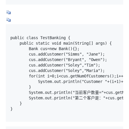
public class TestBanking {

    public static void main(String[] args) {

        Bank cus=new Bank(){};

        cus.addCustomer("Simms", "Jane");

        cus.addCustomer("Bryant", "Owen");

        cus.addCustomer("Soley","Tim");

        cus.addCustomer("Soley","Maria");

        for(int i=0;i<cus.getNumOfCustomers();i++){

            System.out.println("Customer "+(i+1)+" i
        }    

        System.out.println("当前客户数量="+cus.getNumO
        System.out.println("第二个客户是："+cus.getCus
    }

}