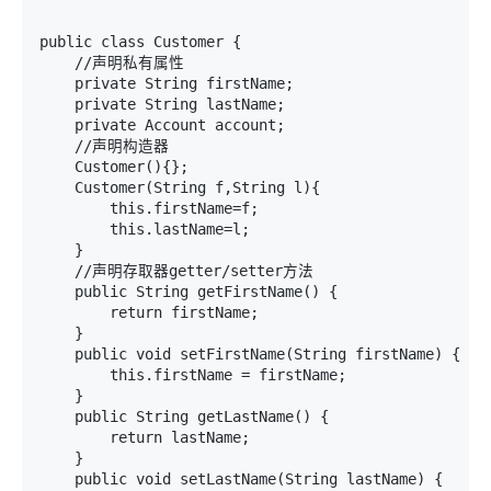
public class Customer {

    //声明私有属性

    private String firstName;

    private String lastName;

    private Account account;

    //声明构造器

    Customer(){};

    Customer(String f,String l){

        this.firstName=f;

        this.lastName=l;

    }

    //声明存取器getter/setter方法

    public String getFirstName() {                  
        return firstName;

    }

    public void setFirstName(String firstName) {

        this.firstName = firstName;

    }

    public String getLastName() {                   
        return lastName;

    }

    public void setLastName(String lastName) {
