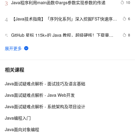
Java程序利用main函数中args参数实现参数的传递
10
3
【Java技术指南】「序列化系列」深入挖掘FST快速序列
6
4
化压缩内存的利器的特性和原理 
GitHub 星标 115k+的 Java 教程，超级硬核！下载量突
8
5
破 1 万次！
营销活动送红包接入说明（Java版）
115
6
2. Java中的垃圾收集 - GC参考手册
4
7
相关课程
Java面试疑难点解析 - 面试技巧及语言基础
poj-1503-java大数相加
621
8
Java面试疑难点解析 - Java Web开发
Java 注解 阐释 hibernate ORM
596
9
Java面试疑难点解析 - 系统架构及项目设计
java 中的多线程   内部类实现 数据共享 和 Runnable实
4
10
Java编程入门
现数据共享
Java面向对象编程