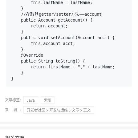
        this.lastName = lastName;

    }

    //存取器getter/setter方法——account

    public Account getAccount() {

        return account;

    }

    public void setAccount(Account acct) {

        this.account=acct;

    }

    @Override

    public String toString() {

        return firstName + "," + lastName;

    }

}
文章标签：
Java
索引
来 源：
开发者社区
>
开发与运维
>
文章
> 正文
相关文章