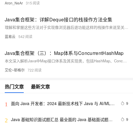
Aron_NeAr
315
Java集合框架：详解Deque接口的栈操作方法全集
理解和掌握这些方法对于实现像浏览器后退功能这样的栈操作来说至关重要，它们能够帮助开发者编写既高效又稳定的应用程序。此外，在多线程环境中想保证线程安全，可以考虑使用ConcurrentLinkedDeque，它是Deque的线程安全版本，尽管它并未直接实现栈操作的方法，但是Deque的接口方法可以相对应地使用。
蓝易云
542
Java集合框架（三）：Map体系与ConcurrentHashMap
本文深入解析Java中Map接口体系及其实现类，包括HashMap、ConcurrentHashMap等的工作原理与线程安全机制。内容涵盖哈希冲突解决、扩容策略、并发优化，以及不同Map实现的适用场景，助你掌握高并发编程核心技巧。
艾伦~耶格尔
722
热门文章
最新文章
面向 Java 开发者：2024 最新技术栈下 Java 与 AI/ML 
9
1
融合的实操详尽指南
Java 基础知识面试题汇总 最全面的 Java 基础面试题整
9
2
理