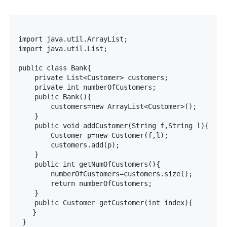
import java.util.ArrayList;

import java.util.List;

public class Bank{

    private List<Customer> customers;             /
    private int numberOfCustomers;              
    public Bank(){                              
        customers=new ArrayList<Customer>();

    }

    public void addCustomer(String f,String l){
        Customer p=new Customer(f,l);

        customers.add(p);

    }

    public int getNumOfCustomers(){           
        numberOfCustomers=customers.size();

        return numberOfCustomers;

    }

    public Customer getCustomer(int index){      
　　}
 }