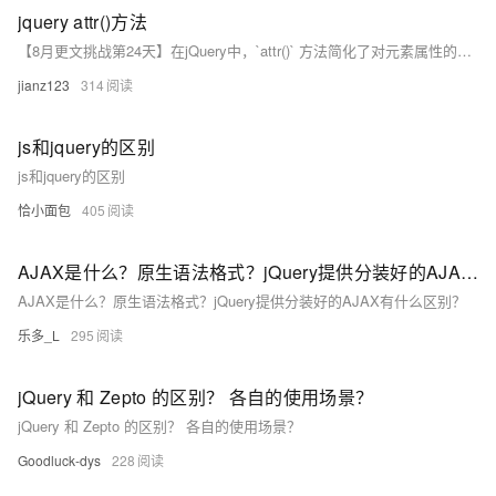
jquery attr()方法
【8月更文挑战第24天】在jQuery中，`attr()` 方法简化了对元素属性的操作。它可获取或设置属性值，支持四种用法：1) `attr(属性名)` 获取属性值；2) `attr(属性名, 属性值)` 设置属性值；3) `attr(属性名, 函数)` 设置动态属性值；4) `attr(属性对象)` 批量设置多个属性值。例如，获取或修改列表项的 `title` 或 `value` 属性。此外，`removeAttr()` 可用于删除属性。这极大地提高了DOM操作的效率和便捷性。
jianz123
314
js和jquery的区别
js和jquery的区别
恰小面包
405
AJAX是什么？原生语法格式？jQuery提供分装好的AJAX有什么区别？
AJAX是什么？原生语法格式？jQuery提供分装好的AJAX有什么区别？
乐多_L
295
jQuery 和 Zepto 的区别？ 各自的使用场景？
jQuery 和 Zepto 的区别？ 各自的使用场景？
Goodluck-dys
228