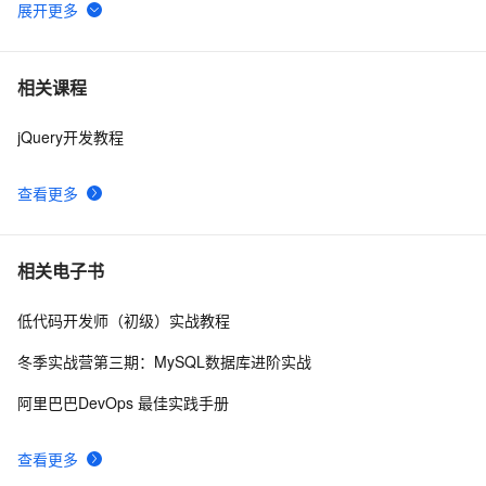
jQuery技术内幕：深入解析jQuery架构设计与实现原理.  
9
6
3.2　选择器表达式
jquery选择器大全
8
7
相关课程
jQuery开发教程
Jquery checkbox全选，反选，全不选实例
8
8
查看更多
JQuery动画
7
9
jquery 学习第一课之start
3
10
相关电子书
低代码开发师（初级）实战教程
冬季实战营第三期：MySQL数据库进阶实战
阿里巴巴DevOps 最佳实践手册
查看更多