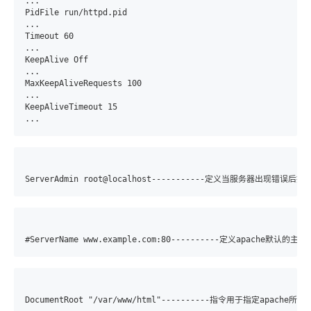
...

PidFile run/httpd.pid

...

Timeout 60

...

KeepAlive Off

...

MaxKeepAliveRequests 100

...

KeepAliveTimeout 15

...