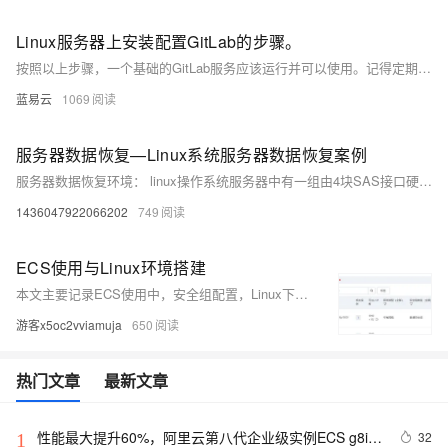
Linux服务器上安装配置GitLab的步骤。
按照以上步骤，一个基础的GitLab服务应该运行并可以使用。记得定期检查GitLab官方文档，因为GitLab的安装和配置步骤可能随着新版本而变化。
蓝易云
1069
服务器数据恢复—Linux系统服务器数据恢复案例
服务器数据恢复环境： linux操作系统服务器中有一组由4块SAS接口硬盘组建的raid5阵列。 服务器故障： 服务器工作过程中突然崩溃。管理员将服务器操作系统进行了重装。 用户方需要恢复服务器中的数据库、办公文档、代码文件等。
1436047922066202
749
ECS使用与Linux环境搭建
本文主要记录ECS使用中，安全组配置，Linux下生成环境搭建等。
游客x5oc2vviamuja
650
热门文章
最新文章
性能最大提升60%，阿里云第八代企业级实例ECS g8i正
32
1