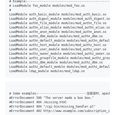
# Example:-------------------------------------------
# LoadModule foo_module modules/mod_foo.so

#

LoadModule auth_basic_module modules/mod_auth_basic.so

LoadModule auth_digest_module modules/mod_auth_digest.so

LoadModule authn_file_module modules/mod_authn_file.so

LoadModule authn_alias_module modules/mod_authn_alias.so

LoadModule authn_anon_module modules/mod_authn_anon.so

LoadModule authn_dbm_module modules/mod_authn_dbm.so

LoadModule authn_default_module modules/mod_authn_default.s
LoadModule authz_host_module modules/mod_authz_host.so

LoadModule authz_user_module modules/mod_authz_user.so

LoadModule authz_owner_module modules/mod_authz_owner.so

LoadModule authz_groupfile_module modules/mod_authz_groupfi
LoadModule authz_dbm_module modules/mod_authz_dbm.so

LoadModule authz_default_module modules/mod_authz_default.s
# Some examples:---------------------------当错误时，
#ErrorDocument 500 "The server made a boo boo."

#ErrorDocument 404 /missing.html

#ErrorDocument 404 "/cgi-bin/missing_handler.pl"
