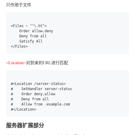
只作用于文件
<Files ~ "^\.ht">

    Order allow,deny

    Deny from all

    Satisfy All

<Location>
对到来的URL进行匹配
#<Location /server-status>

#    SetHandler server-status

#    Order deny,allow

#    Deny from all

#    Allow from .example.com

#</Location>
服务器扩展部分