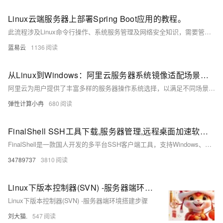
Linux云端服务器上部署Spring Boot应用的教程。
此流程涉及Linux命令行操作、系统服务管理及网络安全知识，需要管理员权限以进行配置和服务管理。务必在一个测试环境中验证所有步骤，确保一切配置正确无误后，再将应用部署到生产环境中。也可以使用如Ansible、Chef等配置管理工具来自动化部署过程，提升效率和可靠性。
蓝易云
1136
从Linux到Windows：阿里云服务器系统镜像适配场景与选择参考
阿里云为用户提供了丰富多样的服务器操作系统选择，以满足不同场景下的应用需求。目前，云服务器的操作系统镜像主要分为公共镜像、自定义镜像、共享镜像、镜像市场和社区镜像五大类。以下是对这些镜像类型的详细介绍及选择云服务器系统时需要考虑的因素，以供参考。
弹性计算小冉
680
FinalShell SSH工具下载,服务器管理,远程桌面加速软件,支持Windows,macOS,Linux
FinalShell是一款国人开发的多平台SSH客户端工具，支持Windows、Mac OS X和Linux系统。它提供一体化服务器管理功能，支持shell和sftp同屏显示，命令自动提示，操作便捷。软件还具备加速功能，提升访问服务器速度，适合普通用户和专业人士使用。
34789737
3810
Linux下版本控制器(SVN) -服务器端环境搭建步骤
Linux下版本控制器(SVN) -服务器端环境搭建步骤
刘大猫.
547