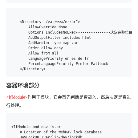
    <Directory "/var/www/error">

        AllowOverride None

        Options IncludesNoExec----------------决定在
        AddOutputFilter Includes html

        AddHandler type-map var

        Order allow,deny

        Allow from all

        LanguagePriority en es de fr

        ForceLanguagePriority Prefer Fallback

    </Directory>
容器环境部分
<IfModule>
作用于模块，它会首先判断是否载入，然后决定是否进
行处理。
<IfModule mod_dav_fs.c>

    # Location of the WebDAV lock database.

    DAVLockDB /var/lib/dav/lockdb
