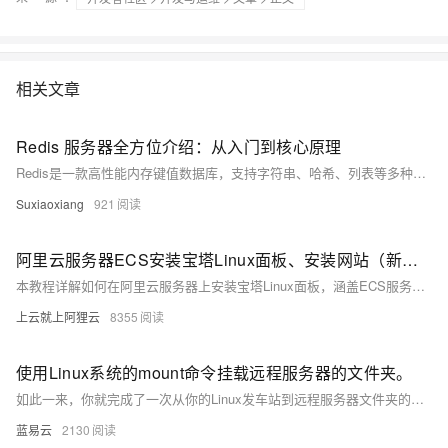
相关文章
Redis 服务器全方位介绍：从入门到核心原理
Redis是一款高性能内存键值数据库，支持字符串、哈希、列表等多种数据结构，广泛用于缓存、会话存储、排行榜及消息队列。其单线程事件循环架构保障高并发与低延迟，结合RDB和AOF持久化机制兼顾性能与数据安全。通过主从复制、哨兵及集群模式实现高可用与横向扩展，适用于现代应用的多样化场景。合理配置与优化可显著提升系统性能与稳定性。
Suxiaoxiang
921
阿里云服务器ECS安装宝塔Linux面板、安装网站（新手图文教程）
本教程详解如何在阿里云服务器上安装宝塔Linux面板，涵盖ECS服务器手动安装步骤，包括系统准备、远程连接、安装命令执行、端口开放及LNMP环境部署，手把手引导用户快速搭建网站环境。
上云就上阿狸云
8355
使用Linux系统的mount命令挂载远程服务器的文件夹。
如此一来，你就完成了一次从你的Linux发车站到远程服务器文件夹的有趣旅行。在这个技术之旅中，你既探索了新地方，也学到了如何桥接不同系统之间的距离。
蓝易云
2130