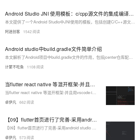
Android Studio JNI 使用模板：c/cpp源文件的集成编译，快速上手
本文提供了一个Android Studio中JNI使用的模板，包括创建C/C++源文件、编辑CMakeLists.txt、编写JNI接口代码、配置build.gradle以及编译生成.so库的详细步骤，以帮助开发者快速上手Android平台的JNI开发和编译过程。
阿迷创客
1542
Android studio中build.gradle文件简单介绍
本文解析了Android项目中build.gradle文件的作用，包括jcenter仓库配置、模块类型定义、包名设置及依赖管理，涵盖本地、库和远程依赖的区别。
计蒙不吃鱼
1108
当flutter react native 等混开框架-并且用vscode-idea等编译器无法打包apk，打包安卓不成功怎么办-直接用android studio如何打包安卓apk -重要-优雅草卓伊凡
当flutter react native 等混开框架-并且用vscode-idea等编译器无法打包apk，打包安卓不成功怎么办-直接用android studio如何打包安卓apk -重要-优雅草卓伊凡
卓伊凡
662
【09】flutter首页进行了完善-采用android studio 进行真机调试开发-增加了直播间列表和短视频人物列表-增加了用户中心-卓伊凡换人优雅草Alex-开发完整的社交APP-前端客户端开发+数据联调|以优雅草商业项目为例做开发-flutter开发-全流程-商业应用级实战开发-优雅草Alex
【09】flutter首页进行了完善-采用android studio 进行真机调试开发-增加了直播间列表和短视频人物列表-增加了用户中心-卓伊凡换人优雅草Alex-开发完整的社交APP-前端客户端开发+数据联调|以优雅草商业项目为例做开发-flutter开发-全流程-商业应用级实战开发-优雅草Alex
卓伊凡
573