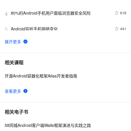
80%的Android手机用户面临浏览器安全风险
618
4
Android监听手机网络变化
441
5
Android Application Foundamentals(yaozq翻译，仅供
707
6
参考)
Android中startActivity中的permission检测与UID机制
499
7
相关课程
开源Android容器化框架Atlas开发者指南
【Magisk模块】禁用Android 11-12应用文件夹限制
11
8
查看更多
Android Socket与服务器通信通用Demo
6
9
【Android 进程保活】应用进程拉活 ( 账户同步拉活 | 账
5
10
相关电子书
户同步 | 源码资源 )（一）
58同城Android客户端Walle框架演进与实践之路