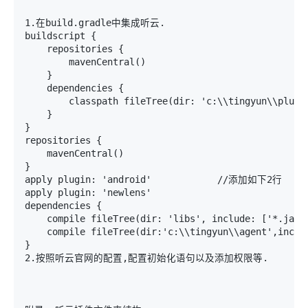
1.在build.gradle中集成听云.

buildscript {

    repositories {

        mavenCentral()

    }

    dependencies {

        classpath fileTree(dir: 'c:\\tingyun\
    }

}

repositories {

    mavenCentral()

}

apply plugin: 'android'            //添加如下2行

apply plugin: 'newlens'

dependencies {

    compile fileTree(dir: 'libs', include: ['*.jar']
    compile fileTree(dir:'c:\\tingyun\\agent',i
}

2.按照听云官网的配置,配置初始化语句以及添加权限等.
