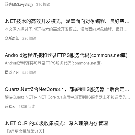
游客bl53zvy3izljy
310
.NET技术的高效开发模式，涵盖面向对象编程、良好架构设计及高效代码编写与管理三大关键要素
本文深入探讨了.NET技术的高效开发模式，涵盖面向对象编程、良好架构设计及高效代码编写与管理三大关键要素，并通过企业级应用和Web应用开发的实践案例，展示了如何在实际项目中应用这些模式，旨在为开发者提供有益的参考和指导。
众所周知
236
Android远程连接和登录FTPS服务代码(commons.net库)
Android远程连接和登录FTPS服务代码(commons.net库)
悟道了凡
529
Quartz.Net整合NetCore3.1，部署到IIS服务器上后台定时Job不被调度的解决方案
解决Quartz.NET在.NET Core 3.1应用中部署到IIS服务器上不被调度的问题，通常需要综合考虑应用配置、IIS设置、日志分析等多个方面。采用上述策略，结合细致的测试和监控，可以有效地提高定时任务的稳定性和可靠性。在实施任何更改后，务必进行充分的测试，以验证问题是否得到解决，并监控生产环境的表现，确保长期稳定性。
蓝易云
1836
.NET CLR 的垃圾收集模式：深入理解内存管理
【8月更文挑战第31天】