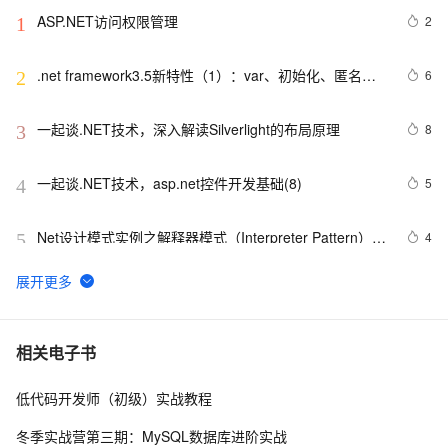
ASP.NET访问权限管理
2
1
.net framework3.5新特性（1）：var、初始化、匿名类
6
2
和扩展方法
一起谈.NET技术，深入解读Silverlight的布局原理
8
3
一起谈.NET技术，asp.net控件开发基础(8)
5
4
Net设计模式实例之解释器模式（Interpreter Pattern）
4
5
(1)
将 DataTable 或 String 数据转化为json(.NET)
4
6
.NET数据库编程求索之路--11.一些思考
5
7
相关电子书
低代码开发师（初级）实战教程
一起谈.NET技术，ASP.NET MVC验证框架中关于属性标
4
8
记的通用扩展方法
冬季实战营第三期：MySQL数据库进阶实战