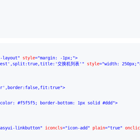
AI 应用
10分钟微调：让0.6B模型媲美235B模
多模态数据信
型
依托云原生高可用架构,实现Dify私有化部署
用1%尺寸在特定领域达到大模型90%以上效果
一个 AI 助手
超强辅助，Bol
即刻拥有 DeepSeek-R1 满血版
在企业官网、通讯软件中为客户提供 AI 客服
多种方案随心选，轻松解锁专属 DeepSeek
-layout"
 style
="margin: -1px;"
>
west',split:true,title:'交换机列表'"
 style
="width: 250px;"
r',border:false,fit:true"
>
color: #f5f5f5; border-bottom: 1px solid #ddd"
>
asyui-linkbutton"
 iconcls
="icon-add"
 plain
="true"
 onclic