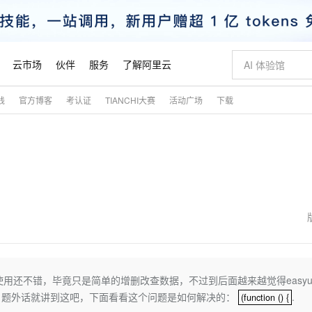
云市场
伙伴
服务
了解阿里云
践
官方博客
考认证
TIANCHI大赛
活动广场
下载
AI 特惠
数据与 API
成为产品伙伴
企业增值服务
最佳实践
价格计算器
AI 场景体
基础软件
产品伙伴合
阿里云认证
市场活动
配置报价
大模型
自助选配和估算价格
步到位
智启 AI 普惠权益
产品生态集成认证中心
企业支持计划
云上春晚
域名与网站
Qwen Audio：打造专属 AI 语音助手
千问官方 MaaS 平台，为开发者和 Agent 而生，新用户赠送 1 亿 + tokens 额度
一句话生成原生
AI Coding
阿里云Maa
2026 阿里云
云服务器 E
为企业打
数据集
Windows
大模型认证
模型
NEW
NEW
格式还原
值低价云产品抢先购
至高享 1亿+免费 tokens，加速 Al 应用落地
提供智能易用的域名与建站服务
Qwen-Audio-3.0-Realtime 端到端实时语音角色扮演
输入一句话想法,
智能编程，一键
安全可靠、
产品生态伙伴
专家技术服务
云上奥运之旅
弹性计算合作
阿里云中企出
手机三要素
宝塔 Linux
全部认证
价格优势
开源旗舰模型
即刻拥有 DeepSeek-V4-Pro
阿里云 OPC 创新助力计划
千问大模型
一键部署幻兽
AI 电商营销
对象存储 O
大模型
产品生态伙伴工作台
企业增值服务台
云栖战略参考
云存储合作计
云栖大会
身份实名认证
CentOS
训练营
推动算力普惠，释放技术红利
最高返9万
真正可用的 1M 上下文,一次完成代码全链路开发
快速构建应用程序和网站，即刻迈出上云第一步
轻松解锁专属 DeepSeek-V4-Pro
至高百万元 Token 补贴，加速一人公司成长
多元化、高性能、安全可靠的大模型服务
一键购买专属
从图文生成到
云上的中国
数据库合作计
活动全景
短信
Docker
图片和
自进化智能体
5 分钟轻松部署专属 QwenPaw
Token Plan 模型订阅计划
数字证书管理服务（原SSL证书）
高效搭建 AI
AI 广告创作
无影云电脑
企业成长
NEW
HOT
信息公告
看见新力量
云网络合作计
OCR 文字识别
JAVA
越聪明
证享300元代金券
全托管，含MySQL、PostgreSQL、SQL Server、MariaDB多引擎
Qwen3.8-Max 首发尝鲜，限时加量 10 倍，夜间低至2折
实现全站HTTPS，呈现可信的WEB访问
从聊天伙伴进化为能主动干活的本地数字员工
图文、视频一
随时随地安
魔搭 Mode
Kimi-K3
HappyHors
NEW
loud
服务实践
官网公告
金融模力时刻
Salesforce O
版
发票查验
全能环境
Claude Code + GStack 打造工程团队
千问办公，限时限量积分加倍
Qoder
低代码高效构
AI 建站
短信服务
使用还不错，毕竟只是简单的增删改查数据，不过到后面越来越觉得easyu
型
NEW
作计划
Kimi 最新旗舰模型，长程编程与推理利器
让文字生成流
计划
创新中心
魔搭 ModelSc
健康状态
理服务
让AI从“聊天伙伴”进化为能干活的“数字员工”
安装技能 GStack，拥有专属 AI 工程团队
你的AI工作搭子，覆盖日常办公高频场景
面向真实软件的智能体编程平台
0 代码专业建
从心了，题外话就讲到这吧，下面看看这个问题是如何解决的：
.
(function () {
(function () {
客户案例
天气预报查询
操作系统
态合作计划