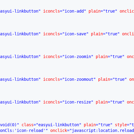
asyui-linkbutton"
 iconcls
="icon-add"
 plain
="true"
 onclic
asyui-linkbutton"
 iconcls
="icon-save"
 plain
="true"
 oncli
asyui-linkbutton"
 iconcls
="icon-zoomin"
 plain
="true"
 onc
asyui-linkbutton"
 iconcls
="icon-zoomout"
 plain
="true"
 on
asyui-linkbutton"
 iconcls
="icon-resize"
 plain
="true"
 onc
void(0)"
 class
="easyui-linkbutton"
 plain
="true"
 style
="t
onCls:'icon-reload'"
 onclick
="javascript:location.reload