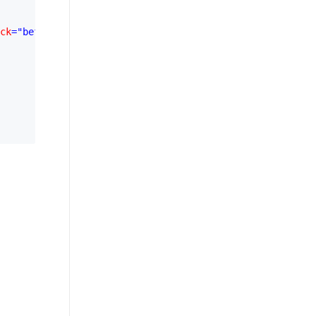
ck
="before()"
>