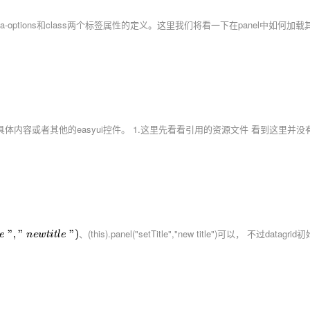
(this).panel("setTitle","new title")可以， 不过datagrid初始化时不能title:''而要有个值，比如空格ti
、