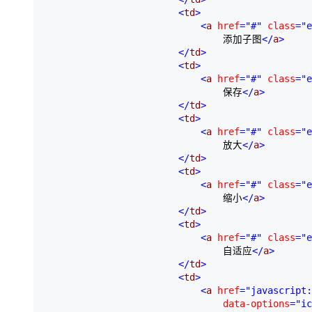
<
td
>
<
a 
href
="#"
 class
="e
                                添加子图
</
a
>
</
td
>
<
td
>
<
a 
href
="#"
 class
="e
                                保存
</
a
>
</
td
>
<
td
>
<
a 
href
="#"
 class
="e
                                放大
</
a
>
</
td
>
<
td
>
<
a 
href
="#"
 class
="e
                                缩小
</
a
>
</
td
>
<
td
>
<
a 
href
="#"
 class
="e
                                自适应
</
a
>
</
td
>
<
td
>
<
a 
href
="javascript:
                                data-options
="ic