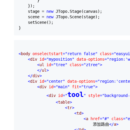
        }

大模型解决方案
    });

迁移与运维管理
    stage 
= 
new
 JTopo.Stage(canvas);

快速部署 Dify，高效搭建 
    scene 
= 
new
 JTopo.Scene(stage);

    setScene();

专有云
}
10 分钟在聊天系统中增加
<
body 
onselectstart
="return false"
 class
="easyui
<
div 
id
="myposition"
 data-options
="region:'
<
ul 
id
="tree"
 class
="ztree"
>
</
ul
>
</
div
>
<
div 
id
="center"
 data-options
="region:'cente
<
div 
id
="main"
 fit
="true"
>
tool
<
div 
id
="
"
 style
="background-
<
table
>
<
tr
>
<
td
>
<
a 
href
="#"
 class
="e
                                添加路由
</
a
>
</
td
>