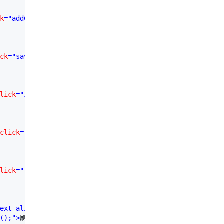
k
="addChildrenTopo()"
>
ck
="save()"
>
lick
="zoomout()"
>
click
="zoomin()"
>
lick
="fitContent()"
>
ext-align: center"
();"
>
刷新页面
</
a
>