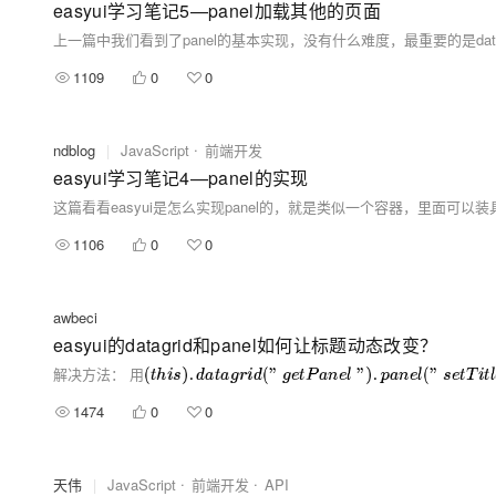
easyui学习笔记5—panel加载其他的页面
1109
0
0
ndblog
|
JavaScript
前端开发
easyui学习笔记4—panel的实现
1106
0
0
awbeci
easyui的datagrid和panel如何让标题动态改变？
解决方法： 用
(
t
h
i
s
)
.
d
a
t
a
g
r
i
d
(
"
g
e
t
P
a
n
e
l
"
)
.
p
a
n
e
l
(
"
s
e
t
T
i
t
l
e
"
,
"
n
e
w
t
i
t
l
e
"
)
、
1474
0
0
天伟
|
JavaScript
前端开发
API