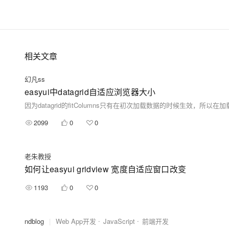
相关文章
幻凡ss
easyui中datagrid自适应浏览器大小
2099
0
0
老朱教授
如何让easyui gridview 宽度自适应窗口改变
1193
0
0
ndblog
|
Web App开发
JavaScript
前端开发