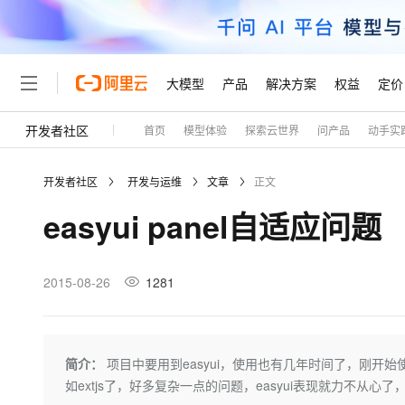
大模型
产品
解决方案
权益
定价
开发者社区
首页
模型体验
探索云世界
问产品
动手实
大模型
产品
解决方案
权益
定价
云市场
伙伴
服务
了解阿里云
精选产品
精选解决方案
普惠上云
产品定价
精选商城
成为销售伙伴
售前咨询
为什么选择阿里云
千问AI平台
开发者社区
开发与运维
文章
正文
了解云产品的定价详情
大模型服务平台百炼
睿译宝，AI翻译排版一
普惠上云 官方力荐
分销伙伴
在线服务
网站建设
什么是云计算
大
easyui panel自适应问题
大模型服务与应用平台
上传文档即自动完成翻译和
云服务器38元/年起，超
咨询伙伴
多端小程序
技术领先
云上成本管理
售后服务
轻量应用服务器
GLM-5.2：长任务时代
官方推荐返现计划
大模型
精选产品
精选解决方案
Salesforce 国际版订阅
稳定可靠
管理和优化成本
推荐新用户得奖励，单订单
销售伙伴合作计划
2015-08-26
1281
自助服务
友盟天域
安全合规
人工智能与机器学习
AI
文本生成
云数据库 RDS
Hermes Agent，打造
云工开物
无影生态合作计划
在线服务
观测云
分析师报告
自主进化，持久记忆，越用
高校专属算力普惠，学生认
计算
互联网应用开发
Qwen3.8-Max
HOT
Salesforce On Alibaba C
工单服务
Tuya 物联网平台阿里云
研究报告与白皮书
人工智能平台 PAI
快速拥有专属 OpenClaw
简介：
项目中要用到easyui，使用也有几年时间了，刚开始
大模
Consulting Partner 合
大数据
容器
智能体时代全能旗舰模型
免费试用
短信专区
一站式AI开发、训练和推
如extjs了，好多复杂一点的问题，easyui表现就力不
蓝凌 OA
AI 大模型销售与服务生
现代化应用