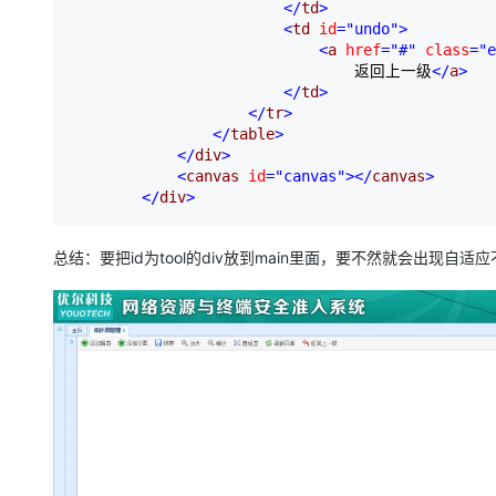
</
td
>
<
td 
id
="undo"
>
<
a 
href
="#"
 class
="e
                                返回上一级
</
a
>
</
td
>
</
tr
>
</
table
>
</
div
>
<
canvas 
id
="canvas"
></
canvas
>
</
div
>
总结：要把id为tool的div放到main里面，要不然就会出现自适