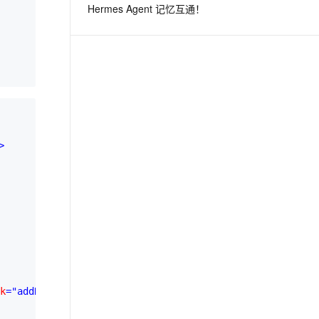
Hermes Agent 记忆互通！
息提取
与 AI 智能体进行实时音视频通话
从文本、图片、视频中提取结构化的属性信息
构建支持视频理解的 AI 音视频实时通话应用
t.diy 一步搞定创意建站
构建大模型应用的安全防护体系
通过自然语言交互简化开发流程,全栈开发支持
通过阿里云安全产品对 AI 应用进行安全防护
>
k
="addRouter()"
>