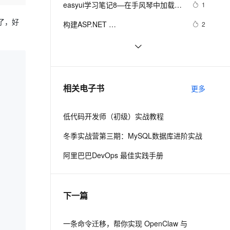
安全
easyui学习笔记8—在手风琴中加载其
我要投诉
e-1.1-I2V
Cosyvoice-V3-Flash
1
PolarDB
上云场景组合购
Milvus 弹性伸缩功能新增节
后台管理系统（26）-权限管理系统-
伴
他的页面
漫剧创作，剧本、分镜、视频高效生成
100%兼容MySQL、PostgreSQL，兼容Oracle，支持集中和分布式
覆盖90%+业务场景，专享组合折扣价
点支持范围
畅自然，细节丰富
高表现力语音合成大模型，语音克隆听感自然
分配角色给用户
s了，好
VPN
构建ASP.NET 
2
MVC4+EF5+EasyUI+Unity2.x注入的
ernetes 版 ACK
云聚AI 严选权益
AI 原生数据库服务发布
SSL 证书
构建ASP.NET 
588
2V
Fun-ASR
后台管理系统（23）-权限管理系统-
，一键激活高效办公新体验
理容器应用的 K8s 服务
精选AI产品，从模型到应用全链提效
Agent 数据网关
MVC4+EF5+EasyUI+Unity2.x注入
文戏情感细腻自然，动作戏激烈拳拳到肉，实现更强表演能力
支持中英文自由切换，具备更强的噪声鲁棒性
堡垒机
角色组模块
构建ASP.NET 
578
的后台管理系统（25）-权限管理系
AI 用量加速计划
云原生数据库 PolarDB
MVC4+EF5+EasyUI+Unity2.x注入
防火墙
统-系统管理员（附生成器）
、识别商机，让客服更高效、服务更出色。
沫沫金：jQuery EasyUI 动态表头
新老同享，达量后返
Agentic Database 发布
569
相关电子书
的后台管理系统（19）-权限管理系
更多
主机安全
应用
统-用户登录
低代码开发师（初级）实战教程
千问办公
NEW
AI 应用及服务市场
的智能体编程平台
一站式AI生产力平台
冬季实战营第三期：MySQL数据库进阶实战
AI 应用
伶鹊
阿里巴巴DevOps 最佳实践手册
企业级人与Agent协作平台，接入和调度多个数字员工
智能客服平台，对话机器人、对话分析、智能外呼
大模型
大模型服务平台百炼 - 全妙
自然语言处理
下一篇
应用创作平台
多模态内容创作工具，已接入 DeepSeek
数据标注
机器学习
一条命令迁移，帮你实现 OpenClaw 与