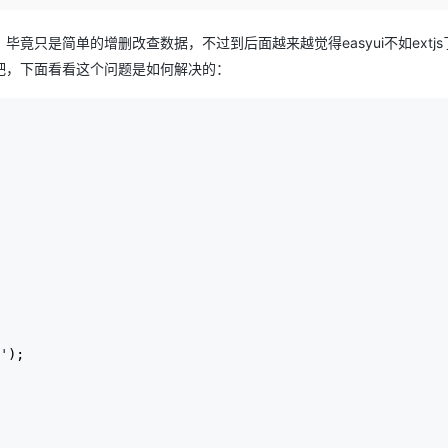
Deepseek-v4-pro
HappyHors
同享
万小智 AI 建站低至 15元/月
Qoder CN
AI 短剧/漫剧
云原生数据库 
快递物流查询
WordPress
成为服务伙
高校合作
点，立即开启云上创新
覆盖公网/内网、递归/权威、移动APP等全场景解析服务
送.CN域名，送备案服务码
基于千问大模型等，支持代码智能生成、研发智能问答
AI助力短剧
态智能体模型
旗舰 MoE 大模型，百万上下文与顶尖推理能力
图生视频，流
毕竟只是简单的增删改查数据，不过到后面越来越觉得easyui不如extj
Ubuntu
服务生态伙伴
这吧，下面看看这个问题是如何解决的：
云工开物
企业应用
Works
Night Plan 支持 Qwen 3.8-Max
云原生大数据计算服务 MaxCompute
AI 办公
容器服务 Kub
NEW
GLM-5.2
Wan2.7-T
Red Hat
30+ 款产品免费体验
Data Agent 驱动的一站式 Data+AI 开发治理平台
夜间 5 折，Qwen/Meoo/TokenPlan 客户专享
面向分析的企业级SaaS模式云数据仓库
AI智能应用
提供一站式管
科研合作
视觉 Coding、空间感知、多模态思考等全面升级
1M上下文，专为长程任务能力而生
ERP
堂（旗舰版）
SUSE
智能客服
CRM
防护产品
2个月
自动承接线索
建站小程序
OA 办公系统
AI 应用构建
大模型原生
力提升
财税管理
模板建站
Qoder
大模型服务平台百炼-应用模版
HOT
NEW
面向真实软件
个人版上线、团队版降价；千问3.8-Max首发发尝鲜
丰富多元化的应用模版和解决方案
400电话
定制建站
万有无界
大模型服务平台百炼-智能体
方案
广告营销
模板小程序
的模型效果
灵活可视化地构建企业级 Agent
定制小程序
'
);

秒悟
人工智能平台 PAI
APP 开发
云端极速 AI 
新一代 AI 视频生成模型，深度适配广告营销等场景
AI Native 的算法工程平台，一站式完成建模、训练、推理服务部署
建站系统