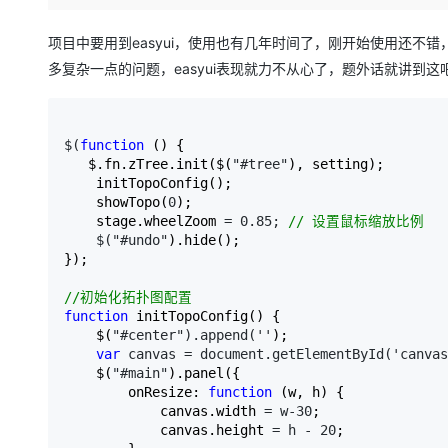
存储
天池大赛
Qwen3.7-Plus
云解析DNS
解决方案免费试用 新老
电子合同
最高领取价值200元试用
能看、能想、能动手的多模
安全
网络与CDN
项目中要用到easyui，使用也有几年时间了，刚开始使用还不错，
AI 算法大赛
畅捷通
多复杂一点的问题，easyui表现就力不从心了，题外话就讲到
大数据开发治理平台 Data
AI 产品 免费试用
网络
安全
云开发大赛
Qwen3-VL-Plus
Tableau 订阅
1亿+ 大模型 tokens 和 
可观测
入门学习赛
中间件
AI空中课堂在线直播课
云防火墙
140+云产品 免费试用
$(
function
 () {

上云与迁云
云原生的云上边界网络安全
产品新客免费试用，最长1
数据库
   $.fn.zTree.init($(
"#tree"
), setting);

生态解决方案
    initTopoConfig();

大模型服务
企业出海
大模型ACA认证体验
    showTopo(
0
);

大数据计算
    stage.wheelZoom 
= 0.85; 
//
 设置鼠标缩放比例
助力企业全员 AI 认知与能
行业生态解决方案
千问AI平台-Token Plan
政企业务
    $("#undo"
).hide();

媒体服务
});

开发者生态解决方案
企业服务与云通信
千问AI平台-模型体验
AI 开发和 AI 应用解决
//
初始化拓扑图配置
function
 initTopoConfig() {

在线体验全尺寸、多种模态
域名与网站
    $(
"#center").append(''
);

var
 canvas = document.getElementById('canvas
Happy 系列大模型
终端用户计算
    $(
"#main"
).panel({

        onResize: 
function
 (w, h) {

Serverless
            canvas.width 
= w-30
;

            canvas.height 
= h - 20
;

开发工具