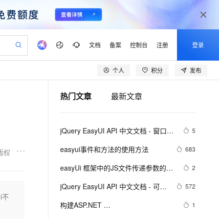
文档
备案
控制台
注册
登录
个人
积分
发布
验
作计划
器
AI 活动
专业服务
服务伙伴合作计划
开发者社区
加入我们
产品动态
服务平台百炼
阿里云 OPC 创新助力计划
热门文章
最新文章
一站式生成采购清单，支持单品或批量购买
可编辑精美 PPT 文稿
S产品伙伴计划（繁花）
峰会
CS
造的大模型服务与应用开发平台
Agency Agents：拥有专属领域专家
AI 生产力先锋
Al MaaS 服务伙伴赋能合作
域名
博文
Careers
至高可申请百万元
Qwen3.8-Max 模型上线
 轻松生成专业的 PPT
开启高性价比 AI 编程新体验
弹性可伸缩的云计算服务
先锋实践拓展 AI 生产力的边界
多领域专家智能体,一键组建 AI 虚拟交付团队
Token 补贴，五大权
计划
海大会
伙伴信用分合作计划
商标
问答
社会招聘
jQuery EasyUI API 中文文档 - 窗口
5
益加速 OPC 成功
帕鲁游戏服务器
SS
HappyHorse 打造一站式影视创作平台
飞天发布时刻
HOT
Open Search 向量检索版支
划
备案
电子书
校园招聘
（Window）
联机服务器，轻松开启游戏
视频创作，一键激活电商全链路生产力
稳定、安全、高性价比、高性能的云存储服务
所见，即是所愿
持视频检索 Pipeline 功能
可视化编排打通从文字构思到成片全链路闭环
更多支持
easyui事件和方法的使用方法
683
版权
划
公司注册
镜像站
视频生成
语音识别与合成
 智能体与工作流应用
漫剧工坊：一站式动画创作平台
AI 实训营
应用身份服务 (IDaaS)
easyUi 框架中的JS文件传递参数的区
2
合作伙伴培训与认证
划
上云迁移
站生成，高效打造优质广告素材
全接入的云上超级电脑
通过阿里云百炼高效搭建AI应用,助力高效开发
快速生产连贯的高质量长漫剧
从基础到进阶，Agent 创客手把手教你
OpenClaw 管理能力上线
别
lScope
我要反馈
e-1.1-T2V
Qwen3-TTS-Flash
jQuery EasyUI API 中文文档 - 可调
572
查询合作伙伴
n Alibaba Cloud ISV 合作
代维服务
建企业门户网站
10 分钟搭建微信、支付宝小程序
i不
MaxCompute MaxFrame 提
整尺寸
畅细腻的高质量视频
离线语音合成大模型，多语言方言自适应，低延迟高稳定
创新加速
构建ASP.NET 
ope
登录合作伙伴管理后台
1
我要建议
站，无忧落地极速上线
以可视化方式快速构建移动和 PC 门户网站
国内短信简单易用，安全可靠，秒级触达，全球覆盖200+国家和地区。
高效部署网站，快速应用到小程序
供自动弹性内存功能
MVC4+EF5+EasyUI+Unity2.x注入的