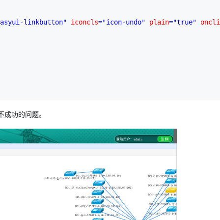
asyui-linkbutton"
 iconcls
="icon-undo"
 plain
="true"
 oncli
应不成功的问题。