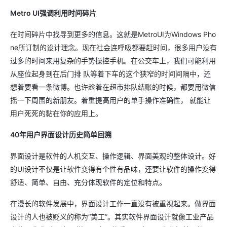
Metro UI强调利用时间碎片
在时间碎片中找寻到更多的信息。这就是MetroUI为Windows Pho
ne所订制的设计理念。现在社会连呼吸都要赶时间，很多用户没有
过多的时间来用复杂的手势操控手机。在公交车上，我们可能利用
从座位起身到在后门排 队等着下车的这个狭窄的时间间隔中，还
想着要看一条微博。也许趁着在超市排队结账的时候，都要用微信
摇一下周围的新朋友。着重提高用户的单手操作准确性， 就能让
用户死死的黏在你的应用上。
40年用户界面设计历史简单回溯
界面设计是软件的人机交互、操作逻辑、界面美观的整体设计。好
的UI设计不仅是让软件变得有个性有品味，还要让软件的操作变得
舒适、简单、自由、充分体现软件的定位和特点。
在漫长的软件发展中，界面设计工作一直没有被重视起来。做界面
设计的人也被贬义的称为“美工”。其实软件界面设计就像工业产品