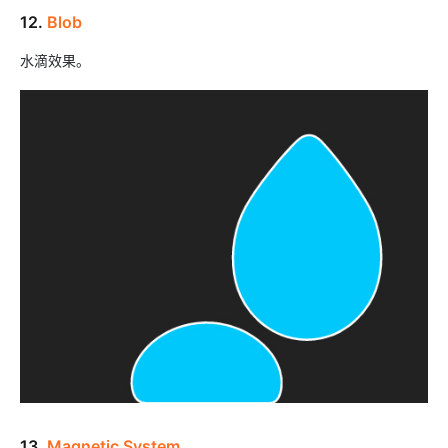
12.
Blob
水滴效果。
13.
Magnetic System