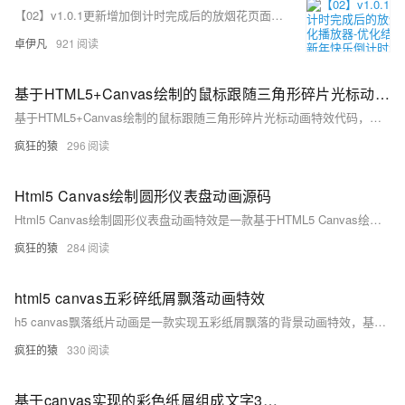
【02】v1.0.1更新增加倒计时完成后的放烟花页面-优化播放器-优化结构目录-蛇年新年快乐倒计时领取礼物放烟花html代码优雅草科技央千澈写采用html5+div+CSS+JavaScript-优雅草卓伊凡-做一条关于新年的代码分享给你们-为了C站的分拼一下子
卓伊凡
921
基于HTML5+Canvas绘制的鼠标跟随三角形碎片光标动画代码
基于HTML5+Canvas绘制的鼠标跟随三角形碎片光标动画特效代码，很有意思，一团三角形碎片跟随鼠标的移动，不冗长、不笨重，反而有一种很轻盈的感觉，非常不错
疯狂的猿
296
Html5 Canvas绘制圆形仪表盘动画源码
Html5 Canvas绘制圆形仪表盘动画特效是一款基于HTML5 Canvas绘制的圆形百分比仪表盘动画特效。
疯狂的猿
284
html5 canvas五彩碎纸屑飘落动画特效
h5 canvas飘落纸片动画是一款实现五彩纸屑飘落的背景动画特效，基于canvas绘制的空中飘落的纸屑片动画特效，适用于网页动态背景效果代码。简单使用，欢迎下载！代码适用浏览器：搜狗、360、FireFox(建议)、Chrome、Safari、Opera、傲游、世界之窗，是一款不错的的特效插件，希望大家喜欢！
疯狂的猿
330
基于canvas实现的彩色纸屑组成文字3d动画HTML源码