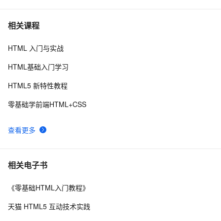
年的代码分享给你们-为了C站的分拼一下子
Vue 结合html2canvas和jsPDF实现html页面转pdf 
2
7
相关课程
HTML 入门与实战
HTML DOM addEventListener() 方法示例
4
8
HTML基础入门学习
电话号码正则表达式 代码 javascript+html,JS正则表达
14
9
HTML5 新特性教程
式判断11位手机号码
IIS MIME类型问题(html5 video 本地打开可以，IIS打开
2
10
零基础学前端HTML+CSS
不了)
查看更多
相关电子书
《零基础HTML入门教程》
天猫 HTML5 互动技术实践