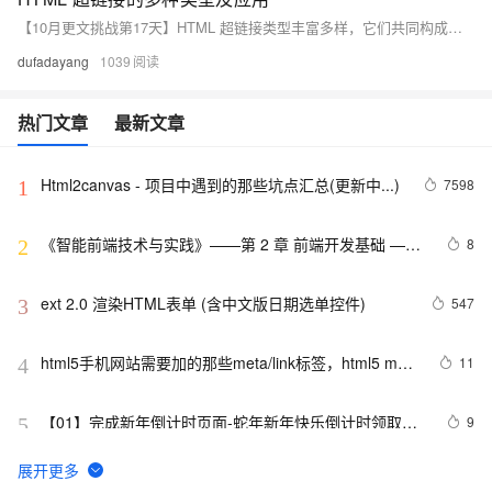
【10月更文挑战第17天】HTML 超链接类型丰富多样，它们共同构成了网页中不可或缺的导航和交互元素。通过合理地选择和运用这些超链接类型，我们可以为用户创造更加流畅和便捷的浏览体验，提升网站的可用性和吸引力。
dufadayang
1039
热门文章
最新文章
Html2canvas - 项目中遇到的那些坑点汇总(更新中...)
7598
1
《智能前端技术与实践》——第 2 章 前端开发基础 ——
8
2
2.2 HTML基础——2.2.1    HTML 文档基本结构（中）
ext 2.0 渲染HTML表单 (含中文版日期选单控件)
547
3
html5手机网站需要加的那些meta/link标签，html5 meta
11
4
全解
【01】完成新年倒计时页面-蛇年新年快乐倒计时领取礼
9
5
物放烟花html代码优雅草科技央千澈写采用
html5+div+CSS+JavaScript-优雅草卓伊凡-做一条关于新
C#服务器端获取客户端(html)控件值
9
6