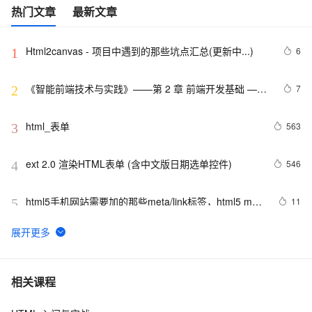
热门文章
最新文章
Html2canvas - 项目中遇到的那些坑点汇总(更新中...)
6
1
《智能前端技术与实践》——第 2 章 前端开发基础 ——
7
2
2.2 HTML基础——2.2.1    HTML 文档基本结构（中）
html_表单
563
3
ext 2.0 渲染HTML表单 (含中文版日期选单控件)
546
4
html5手机网站需要加的那些meta/link标签，html5 meta
11
5
全解
【01】完成新年倒计时页面-蛇年新年快乐倒计时领取礼
9
6
物放烟花html代码优雅草科技央千澈写采用
html5+div+CSS+JavaScript-优雅草卓伊凡-做一条关于新
Vue 结合html2canvas和jsPDF实现html页面转pdf 
2
7
相关课程
年的代码分享给你们-为了C站的分拼一下子