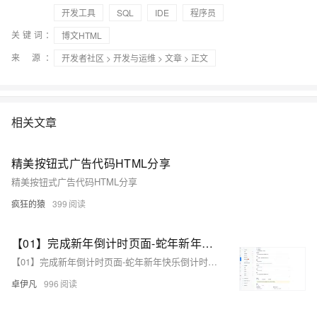
开发工具
SQL
IDE
程序员
关键词：
博文HTML
来 源：
开发者社区
>
开发与运维
>
文章
> 正文
相关文章
精美按钮式广告代码HTML分享
精美按钮式广告代码HTML分享
疯狂的猿
399
【01】完成新年倒计时页面-蛇年新年快乐倒计时领取礼物放烟花html代码优雅草科技央千澈写采用html5+div+CSS+JavaScript-优雅草卓伊凡-做一条关于新年的代码分享给你们-为了C站的分拼一下子
【01】完成新年倒计时页面-蛇年新年快乐倒计时领取礼物放烟花html代码优雅草科技央千澈写采用html5+div+CSS+JavaScript-优雅草卓伊凡-做一条关于新年的代码分享给你们-为了C站的分拼一下子
卓伊凡
996