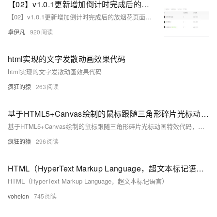
【02】v1.0.1更新增加倒计时完成后的放烟花页面-优化播放器-优化结构目录-蛇年新年快乐倒计时领取礼物放烟花html代码优雅草科技央千澈写采用html5+div+CSS+JavaScript-优雅草卓伊凡-做一条关于新年的代码分享给你们-为了C站的分拼一下子
【02】v1.0.1更新增加倒计时完成后的放烟花页面-优化播放器-优化结构目录-蛇年新年快乐倒计时领取礼物放烟花html代码优雅草科技央千澈写采用html5+div+CSS+JavaScript-优雅草卓伊凡-做一条关于新年的代码分享给你们-为了C站的分拼一下子
卓伊凡
920
html实现的文字发散动画效果代码
html实现的文字发散动画效果代码
疯狂的猿
263
基于HTML5+Canvas绘制的鼠标跟随三角形碎片光标动画代码
基于HTML5+Canvas绘制的鼠标跟随三角形碎片光标动画特效代码，很有意思，一团三角形碎片跟随鼠标的移动，不冗长、不笨重，反而有一种很轻盈的感觉，非常不错
疯狂的猿
296
HTML（HyperText Markup Language，超文本标记语言）
HTML（HyperText Markup Language，超文本标记语言）
vohelon
745