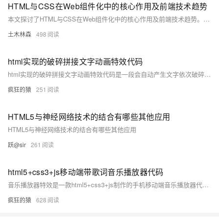
HTML与CSS在Web组件化中的核心作用及前端技术趋势
本文探讨了HTML与CSS在Web组件化中的核心作用及前端技术趋势。从结构定义、语义化到样式封装与布局控制，两者不仅提升了代码复用率和可维护性，还通过响应式设计、动态样式等技术增强了用户体验。面对兼容性、代码复杂度等挑战，文章提出了相应的解决策略，强调了持续创新的重要性，旨在构建高效、灵活的Web应用。
土木林森
498
html实现的破碎拼接文字动画特效代码
html实现的破碎拼接文字动画特效代码是一段会自动产生文字依次破碎再拼接的效果，非常的炫。欢迎对此段代码感兴趣的朋友前来下载使用。
疯狂的猿
251
HTML5与神经网络技术的结合有哪些其他应用
HTML5与神经网络技术的结合有哪些其他应用
跃@sir
261
html5+css3+js移动端带歌词音乐播放器代码
音乐播放器特效是一款html5+css3+js制作的手机移动端音乐播放器代码，带歌词显示。包括支持单曲循环，歌词显示，歌曲搜索，音量控制，列表循环等功能。利用json获取音乐歌单和歌词，基于html5 audio属性手机音乐播放器代码。
疯狂的猿
628