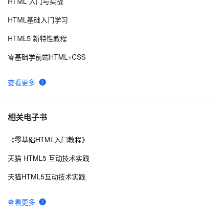
HTML 入门与实战
C#服务器端获取客户端(html)控件值
9
8
HTML基础入门学习
电话号码正则表达式 代码 javascript+html,JS正则表达
14
9
HTML5 新特性教程
式判断11位手机号码
HTML DOM addEventListener() 方法示例
4
10
零基础学前端HTML+CSS
查看更多
相关电子书
《零基础HTML入门教程》
天猫 HTML5 互动技术实践
天猫HTML5互动技术实践
查看更多