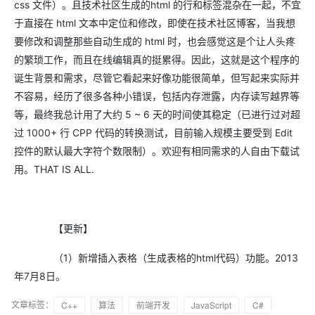
css 文件）。且技术社区生成的html 的行和标签混杂在一起，不宜
于直接在 html 文本中定位和修改，即使在技术社区博客，当我想
要修改和调整那些自动生成的 html 时，也会感觉这是个让人头疼
的繁琐工作，而且在线编辑真的挺累得。因此，这就是这个程序的
诞生背景和需求，尽管它看起来好像功能很简单，但写起来实际并
不容易，经历了很多各种小错误，包括内存泄露，内存读写越界等
等，最终我总计用了大约 5 ~ 6 天的时间使其稳定（已进行过对超
过 1000+ 行 CPP 代码的转换测试，目前输入规模主要受到 Edit
控件的默认最大字符个数限制）。欢迎有相同需求的人自由下载试
用。THAT IS ALL.
【更新】
（1）新增插入表格（生成表格的html代码）功能。2013
年7月8日。
文章标签：
C++
算法
前端开发
JavaScript
C#