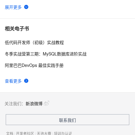
.NET设计模式（12）：外观模式（Façade Pattern）
7
6
将 DataTable 或 String 数据转化为json(.NET)
576
7
相关电子书
低代码开发师（初级）实战教程
.NET深入解析LINQ框架（三：LINQ优雅的前奏）
587
8
冬季实战营第三期：MySQL数据库进阶实战
RDIFramework.NET开发实例━表约束条件权限的使
622
9
阿里巴巴DevOps 最佳实践手册
用-Web
Json.net说法——（一）修饰标签，日期序列化
500
10
查看更多
关注我们：
新浪微博
联系我们
文档
|
开发者社区
|
天池大赛
|
培训与认证