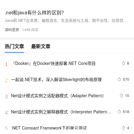
.net和java有什么样的区别？
Java和.NET在本质、编程语言、生态系统与工具、跨平台性、应用领域、性能与效率以及安全性与可靠性等方面都存在明显的区别。选择哪个平台取决于具体的需求、技术栈和目标平台。
源码星辰
1498
热门文章
最新文章
『Docker』在Docker快速部署.NET Core项目
8
1
一起谈.NET技术，深入解读Silverlight的布局原理
570
2
Net设计模式实例之适配器模式（Adapter Pattern）
10
3
Net设计模式实例之解释器模式（Interpreter Pattern）
518
4
(1)
.NET Compact Framework下的单元测试
4
5