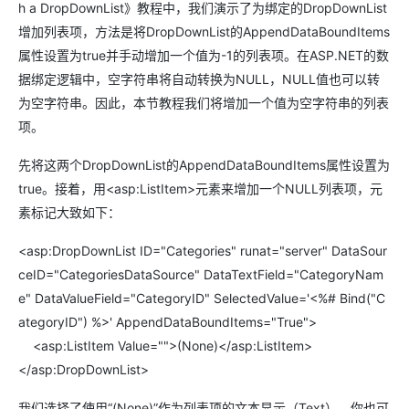
h a DropDownList》教程中，我们演示了为绑定的DropDownList
增加列表项，方法是将DropDownList的AppendDataBoundItems
属性设置为true并手动增加一个值为-1的列表项。在ASP.NET的数
据绑定逻辑中，空字符串将自动转换为NULL，NULL值也可以转
为空字符串。因此，本节教程我们将增加一个值为空字符串的列表
项。
先将这两个DropDownList的AppendDataBoundItems属性设置为
true。接着，用<asp:ListItem>元素来增加一个NULL列表项，元
素标记大致如下：
<asp:DropDownList ID="Categories" runat="server" DataSour
ceID="CategoriesDataSource" DataTextField="CategoryNam
e" DataValueField="CategoryID" SelectedValue='<%# Bind("C
ategoryID") %>' AppendDataBoundItems="True">
<asp:ListItem Value="">(None)</asp:ListItem>
</asp:DropDownList>
我们选择了使用“(None)”作为列表项的文本显示（Text），你也可