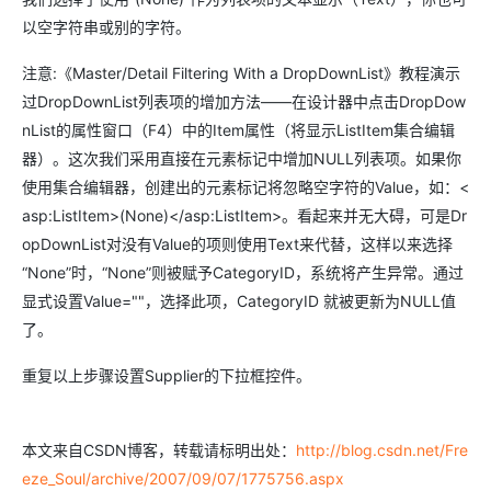
以空字符串或别的字符。
注意:《Master/Detail Filtering With a DropDownList》教程演示
过DropDownList列表项的增加方法――在设计器中点击DropDow
nList的属性窗口（F4）中的Item属性（将显示ListItem集合编辑
器）。这次我们采用直接在元素标记中增加NULL列表项。如果你
使用集合编辑器，创建出的元素标记将忽略空字符的Value，如：<
asp:ListItem>(None)</asp:ListItem>。看起来并无大碍，可是Dr
opDownList对没有Value的项则使用Text来代替，这样以来选择
“None”时，“None”则被赋予CategoryID，系统将产生异常。通过
显式设置Value=""，选择此项，CategoryID 就被更新为NULL值
了。
重复以上步骤设置Supplier的下拉框控件。
本文来自CSDN博客，转载请标明出处：
http://blog.csdn.net/Fre
eze_Soul/archive/2007/09/07/1775756.aspx