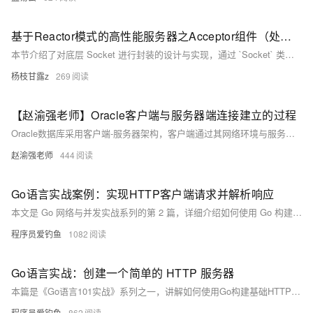
基于Reactor模式的高性能服务器之Acceptor组件（处理连接）
本节介绍了对底层 Socket 进行封装的设计与实现，通过 `Socket` 类隐藏系统调用细节，提供简洁、安全、可读性强的接口。重点包括 `Socket` 类的核心作用（管理 `sockfd_`）、成员函数的功能（如绑定地址、监听、接受连接等），以及 `Acceptor` 组件的职责：监听连接、接收新客户端连接并分发给上层处理。同时说明了 `Acceptor` 与 `EventLoop` 和 `TcpServer` 的协作关系，并展示了其成员变量和关键函数的工作机制。
杨枝甘露z
269
【赵渝强老师】Oracle客户端与服务器端连接建立的过程
Oracle数据库采用客户端-服务器架构，客户端通过其网络环境与服务器通信，实现数据库访问。监听程序负责建立连接，通过命令lsnrctl可启动、停止及查看监听状态。本文介绍了监听器的作用及相关基础管理操作。
赵渝强老师
444
Go语言实战案例：实现HTTP客户端请求并解析响应
本文是 Go 网络与并发实战系列的第 2 篇，详细介绍如何使用 Go 构建 HTTP 客户端，涵盖请求发送、响应解析、错误处理、Header 与 Body 提取等流程，并通过实战代码演示如何并发请求多个 URL，适合希望掌握 Go 网络编程基础的开发者。
程序员爱钓鱼
1082
Go语言实战：创建一个简单的 HTTP 服务器
本篇是《Go语言101实战》系列之一，讲解如何使用Go构建基础HTTP服务器。涵盖Go语言并发优势、HTTP服务搭建、路由处理、日志记录及测试方法，助你掌握高性能Web服务开发核心技能。
程序员爱钓鱼
862