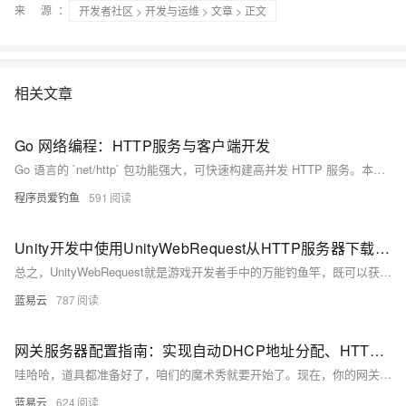
来 源：
开发者社区
>
开发与运维
>
文章
> 正文
相关文章
Go 网络编程：HTTP服务与客户端开发
Go 语言的 `net/http` 包功能强大，可快速构建高并发 HTTP 服务。本文从创建简单 HTTP 服务入手，逐步讲解请求与响应对象、URL 参数处理、自定义路由、JSON 接口、静态文件服务、中间件编写及 HTTPS 配置等内容。通过示例代码展示如何使用 `http.HandleFunc`、`http.ServeMux`、`http.Client` 等工具实现常见功能，帮助开发者掌握构建高效 Web 应用的核心技能。
程序员爱钓鱼
591
Unity开发中使用UnityWebRequest从HTTP服务器下载资源。
总之，UnityWebRequest就是游戏开发者手中的万能钓鱼竿，既可以获取文本数据，也能钓上图片资源，甚至是那声音的涟漪。使用UnityWebRequest的时候，你需要精心准备，比如确定URL、配置请求类型和头信息；发起请求；巧妙处理钓获的数据；还需要机智面对网络波澜，处理各种可能出现的错误。按照这样的过程，数据的钓取将会是一次既轻松愉快也效率高效的编程钓鱼之旅。
蓝易云
787
网关服务器配置指南：实现自动DHCP地址分配、HTTP服务和SSH无密码登录。
哇哈哈，道具都准备好了，咱们的魔术秀就要开始了。现在，你的网关服务器已经魔法满满，自动分配IP，提供网页服务，SSH登录如入无人之境。而整个世界，只会知道效果，不会知道是你在幕后操控一切。这就是真正的数字世界魔法师，随手拈来，手到擒来。
蓝易云
624