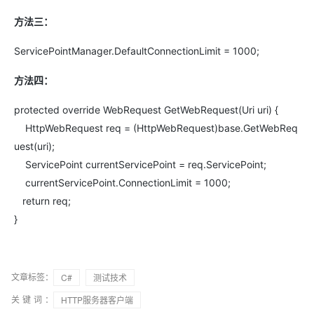
方法三：
ServicePointManager.DefaultConnectionLimit = 1000;
方法四：
protected override WebRequest GetWebRequest(Uri uri) {
HttpWebRequest req = (HttpWebRequest)base.GetWebReq
uest(uri);
ServicePoint currentServicePoint = req.ServicePoint;
currentServicePoint.ConnectionLimit = 1000;
return req;
}
文章标签：
C#
测试技术
关键词：
HTTP服务器客户端