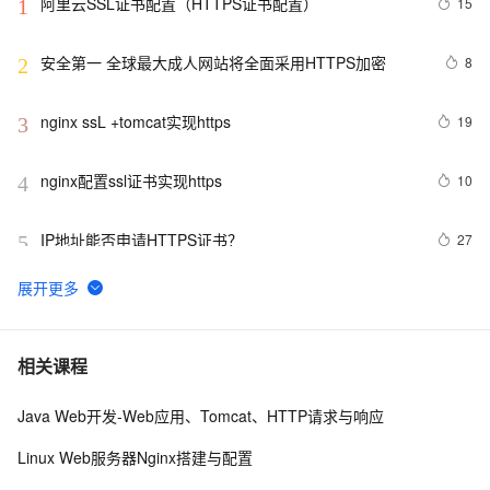
阿里云SSL证书配置（HTTPS证书配置）
15
1
安全第一 全球最大成人网站将全面采用HTTPS加密
8
2
nginx ssL +tomcat实现https
19
3
nginx配置ssl证书实现https
10
4
IP地址能否申请HTTPS证书？
27
5
企业级Nginx实战-配置Https单向认证、双向认证
3
6
给面试官上一课：HTTPS是先进行TCP三次握手，再进
16
7
相关课程
行TLS四次握手
Java Web开发-Web应用、Tomcat、HTTP请求与响应
域名配置https时，请求无响应的解决方法
3
8
Linux Web服务器Nginx搭建与配置
阿里云申请免费SSL证书https的图文教程
4
9