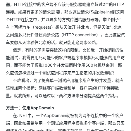
塞，HTTP连接中的客户端不应该与服务器端建立超过2个的HTTP
连接。如果有更多的请求需 要，那么这些请求将被pipeline到这两
个HTTP连接之中，并以异步的方式传送给服务器端。举个例子：
有上百辆汽车（requests）想从天津开 往北京，但是天津与北京
之间最多只允许修建两条公路（HTTP connection），因此这些汽
车要想从天津驶往北京的话，就只能走这两条公路。
但是，有时的确需要突破这样的限制。比如我一开始提到的性
能测试，我需要用尽可能少的客户端程序来模拟尽可能多的用户访
问，而不能为了模拟1000个并发量同时使用500台机器来测。那
么应该怎样通过一个测试应用程序来产生指定的并发数量呢？
不难看出，为了提高单一测试应用程序所产生的并发量，就应
该增加两个指标：网络客户端数量和单一客户端的HTTP连接数
量。就我所知，可以通过以下两种方法来分别提高这两个指标。
方法一：使用AppDomain
在. NET中，一个AppDomain就被视为网络连接中的一个客户
端，因此如果希望用一个测试应用程序模拟多个客户端，那么只须
创建多个AppDomain 即可。需要注意的是，对于每一个AppDom