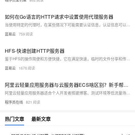
如何在Go语言的HTTP请求中设置使用代理服务器
当使用特定的代理时，在某些情况下可能需要认证信息，认证信息可以在代理URL中提供，格式通常是：
蓝易云
759
HFS-快速创建HTTP服务器
鉴于HFS的操作简便和方便快捷，它在满足快速，临时的文件分享和传输需求上，能够发挥出巨大的作用。只要明确了以上的安全警告，并做好了必需的安全设置，HFS将是一款实用的HTTP服务器工具。
蓝易云
1676
阿里云轻量应用服务器与云服务器ECS啥区别？新手帮助教程
阿里云轻量应用服务器适合个人开发者搭建博客、测试环境等低流量场景，操作简单、成本低；ECS适用于企业级高负载业务，功能强大、灵活可扩展。二者在性能、网络、镜像及运维管理上差异显著，用户应根据实际需求选择。
程序员在线
821
热门文章
最新文章