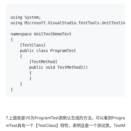
using System;

using Microsoft.VisualStudio.TestTools.UnitTesting;

namespace UnitTestDemoTest

{

    [TestClass]

    public class ProgramTest

    {

        [TestMethod]

        public void TestMethod1()

        {

        }

    }

}
7.上面就是VS为ProgramTest类默认生成的方法。可以看到Progra
mTest具有一个【TestClass】特性，表明这是一个测试类。TestM