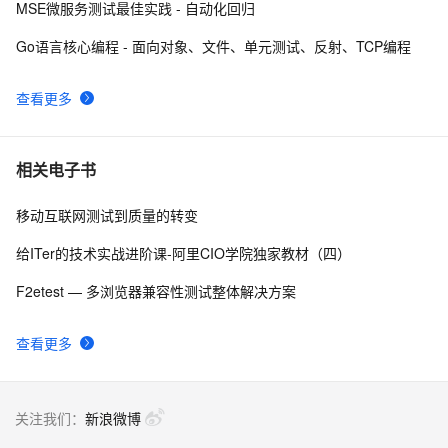
MSE微服务测试最佳实践 - 自动化回归
2022渗透测试-反弹shell的详细讲解
9
8
Go语言核心编程 - 面向对象、文件、单元测试、反射、TCP编程
Matlab+Qt开发笔记（一）：matlab搭建Qt开发matlib环
2
9
境以及Demo测试
查看更多
阿里云智能视觉开放平台人脸人体API测试Demo
6
10
相关电子书
移动互联网测试到质量的转变
给ITer的技术实战进阶课-阿里CIO学院独家教材（四）
F2etest — 多浏览器兼容性测试整体解决方案
查看更多
关注我们：
新浪微博