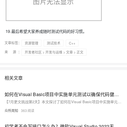
19.最后希望大家养成随时测试代码的好习惯。
文章标签：
资源管理
测试技术
C++
来 源：
开发者社区
>
开发与运维
>
文章
> 正文
相关文章
如何在Visual Basic项目中实施单元测试以确保代码健壮性
【7月更文挑战第2天】本文探讨了如何在Visual Basic项目中实施单元测试以确保代码健壮性。单元测试基础包括验证代码单元的功能，促进重构和提高代码质量。MSTest、NUnit和xUnit是VB.NET的单元测试工具。遵循TDD原则，保持测试独立，关注单一功能，并确保快速执行。示例展示了如何为`Calculator`类的加法方法编写MSTest。持续集成与自动化测试工具如Jenkins和Azure DevOps辅助测试运行和代码质量检查。单元测试是提升软件质量和开发效率的关键实践，反映了良好的开发文化。
众所周知
363
初学者不会写接口怎么办？微软Visual Studio 2022无脑式API接口创建——Swagger一键导入APIKit快速测试