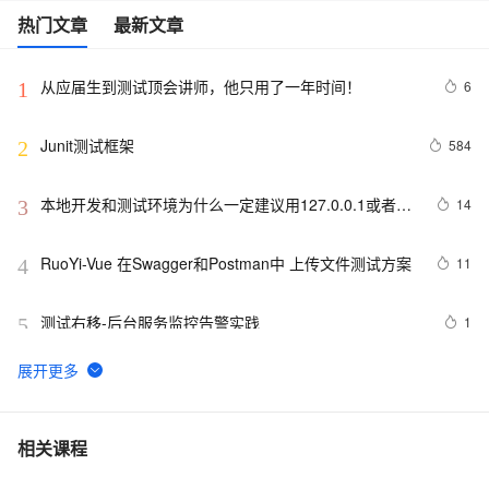
热门文章
最新文章
从应届生到测试顶会讲师，他只用了一年时间！
6
1
Junit测试框架
584
2
本地开发和测试环境为什么一定建议用127.0.0.1或者
14
3
localhost
RuoYi-Vue 在Swagger和Postman中 上传文件测试方案
11
4
测试右移-后台服务监控告警实践
1
5
征文分享｜OceanBase 3.1.2 数据库性能测试探索
7
6
【实测】django测试平台的各种权限管理设计解决方案！
5
7
相关课程
超干货！