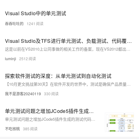
Visual Studio中的单元测试
吞吞吐吐的
1241
Visual Studio及TFS进行单元测试、负载测试、代码覆盖率、每日构建配置
这是以前在VS2010上让同事做的相关工作的备案，现在VS2012都出来了，2010都快过期，帖出来共享一下。 一、单元测试 微软官方给出的指导和示例在这里。一步一步按照说明下来就可以完成。（不截图说明了）。
luminji
2512
探索软件测试的深度：从单元测试到自动化测试
【10月更文挑战第30天】在软件开发的世界中，测试是确保产品质量和用户满意度的关键步骤。本文将深入探讨软件测试的不同层次，从基本的单元测试到复杂的自动化测试，揭示它们如何共同构建一个坚实的质量保证体系。我们将通过实际代码示例，展示如何在开发过程中实施有效的测试策略，以确保软件的稳定性和可靠性。无论你是新手还是经验丰富的开发者，这篇文章都将为你提供宝贵的见解和实用技巧。
我不是游客20240119
330
单元测试问题之增加JCode5插件生成的测试代码的可信度如何解决
单元测试问题之增加JCode5插件生成的测试代码的可信度如何解决
不吃核桃
385