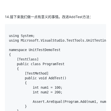
14.接下来我们做一点有意义的事情。改进AddTest方法：
using System;

using Microsoft.VisualStudio.TestTools.UnitTesting;

namespace UnitTestDemoTest

{

    [TestClass]

    public class ProgramTest

    {

        [TestMethod]

        public void AddTest()

        {

            int num1 = 100;

            int num2 = 200;

            Assert.AreEqual(Program.Add(num1, num2),
        }
