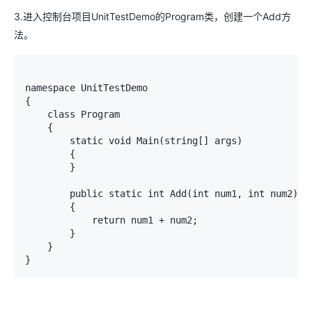
3.进入控制台项目UnitTestDemo的Program类，创建一个Add方
法。
namespace UnitTestDemo

{

    class Program

    {

        static void Main(string[] args)

        {

        }

        public static int Add(int num1, int num2)

        {

            return num1 + num2;

        }

    }

}