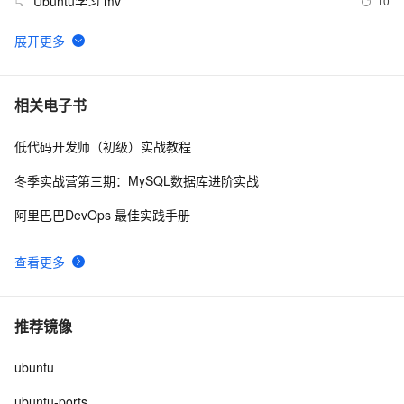
Ubuntu学习 mv
10
5
在Ubuntu 22.04系统上安装libimobiledevice的步骤
3
6
Centos 7、Debian及Ubuntu系统中安装和验证tree命令
13
7
相关电子书
的指南。
低代码开发师（初级）实战教程
在Ubuntu中设置QT Creator的交叉编译环境。
14
8
冬季实战营第三期：MySQL数据库进阶实战
Ubuntu 20.04.3 LTS - 安装 Visual Studio Code
4
9
阿里巴巴DevOps 最佳实践手册
Ubuntu学习 文件权限
6
10
查看更多
推荐镜像
ubuntu
ubuntu-ports