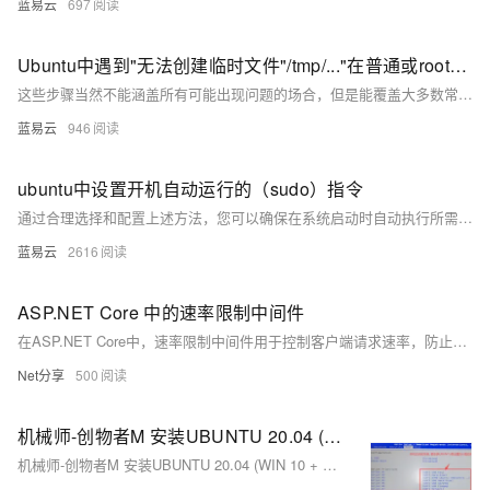
蓝易云
697
Ubuntu中遇到"无法创建临时文件"/tmp/..."在普通或root用户运行apt-get update时的错误解决办法
这些步骤当然不能涵盖所有可能出现问题的场合，但是能覆盖大多数常见的情景。希望这些信息能帮到你解决"无法创建临时文件"/tmp/..."这样的问题。不过，请记住，因为修改系统文件和目录的权限，清理临时文件，或者运行磁盘检查，都可能对系统造成影响，所以执行这些操作前要先确认这是安全的，必要时最好先做好数据备份。
蓝易云
946
ubuntu中设置开机自动运行的（sudo）指令
通过合理选择和配置上述方法，您可以确保在系统启动时自动执行所需的命令，并具备sudo权限，从而提高系统自动化管理的能力。
蓝易云
2616
ASP.NET Core 中的速率限制中间件
在ASP.NET Core中，速率限制中间件用于控制客户端请求速率，防止服务器过载并提高安全性。通过`AddRateLimiter`注册服务，并配置不同策略如固定窗口、滑动窗口、令牌桶和并发限制。这些策略可在全局、控制器或动作级别应用，支持自定义响应处理。使用中间件`UseRateLimiter`启用限流功能，并可通过属性禁用特定控制器或动作的限流。这有助于有效保护API免受滥用和过载。 欢迎关注我的公众号：Net分享 （239字符）
Net分享
500
机械师-创物者M 安装UBUNTU 20.04 (WIN 10 + Ubuntu 20 双系统)
机械师-创物者M 安装UBUNTU 20.04 (WIN 10 + Ubuntu 20 双系统)