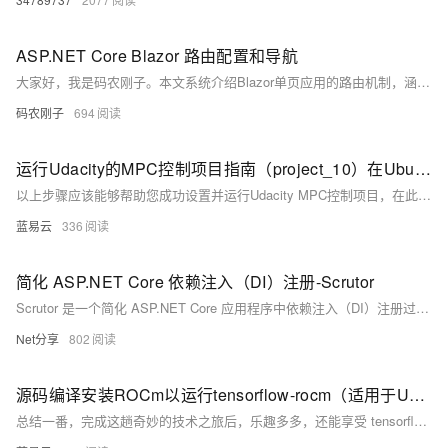
ASP.NET Core Blazor 路由配置和导航
大家好，我是码农刚子。本文系统介绍Blazor单页应用的路由机制，涵盖基础配置、路由参数、编程式导航及高级功能。通过@page指令定义路由，支持参数约束、可选参数与通配符捕获，结合NavigationManager实现页面跳转与参数传递，并演示用户管理、产品展示等典型场景，全面掌握Blazor路由从入门到实战的完整方案。
码农刚子
694
运行Udacity的MPC控制项目指南（project_10）在Ubuntu 18.04环境下
以上步骤应该能够帮助您成功设置并运行Udacity MPC控制项目，在此过程中您将学习如何应用模型预测控制理论去指导车辆沿着轨迹自主驾驶，在模拟环境下测试其效果。这个过程不但涵盖了理论知识也有实践操作，对于学习自动驾驶车辆控制系统非常有帮助。
蓝易云
336
简化 ASP.NET Core 依赖注入（DI）注册-Scrutor
Scrutor 是一个简化 ASP.NET Core 应用程序中依赖注入（DI）注册过程的开源库，支持自动扫描和注册服务。通过简单的配置，开发者可以轻松地从指定程序集中筛选、注册服务，并设置其生命周期，同时支持服务装饰等高级功能。适用于大型项目，提高代码的可维护性和简洁性。仓库地址：&lt;https://github.com/khellang/Scrutor&gt;
Net分享
802
源码编译安装ROCm以运行tensorflow-rocm（适用于Ubuntu 23.04）
总结一番，完成这趟奇妙的技术之旅后，乐趣多多，还能享受 tensorflow-rocm 带来的便利和速度。这趟旅程需要耐心，勇气，以及对技术的热爱。朋友，做好准备，让你的Ubuntu系统展翅高飞吧！