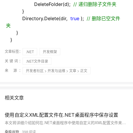
DeleteFolder(d);
//
递归删除子文件夹
}
Directory.Delete(dir,
true
);
//
删除已空文件
夹
}
}
文章标签：
.NET
开发框架
关键词：
.NET文件目录
来 源：
开发者社区
>
开发与运维
>
文章
> 正文
相关文章
使用自定义XML配置文件在.NET桌面程序中保存设置
本文将详细介绍如何在.NET桌面程序中使用自定义的XML配置文件来保存和读取设置。除了XML之外，我们还将探讨其他常见的配置文件格式，如JSON、INI和YAML，以及它们的优缺点和相关的NuGet类库。最后，我们将重点介绍我们为何选择XML作为配置文件格式，并展示一个实用的示例。
桑榆肖物
398