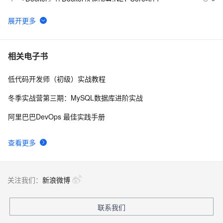
5
一起谈.NET技术，深入解读Silverlight的布局原理
570
6
Net设计模式实例之适配器模式（Adapter Pattern）
10
7
相关电子书
低代码开发师（初级）实战教程
Net设计模式实例之解释器模式（Interpreter Pattern）
518
8
(1)
冬季实战营第三期：MySQL数据库进阶实战
.NET Compact Framework下的单元测试
4
9
阿里巴巴DevOps 最佳实践手册
将 DataTable 或 String 数据转化为json(.NET)
576
10
查看更多
关注我们：
新浪微博
联系我们