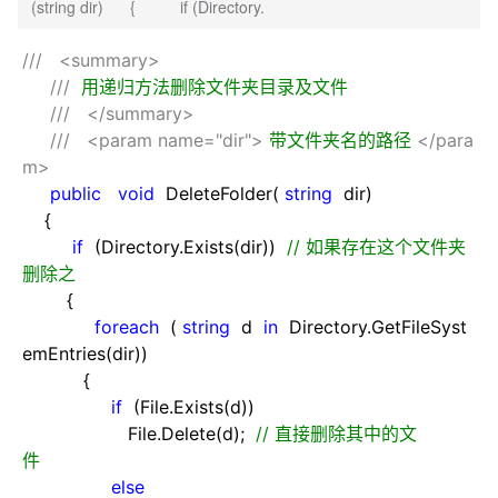
(string dir) { if (Directory.
///
<summary>
///
用递归方法删除文件夹目录及文件
///
</summary>
///
<param name="dir">
带文件夹名的路径
</para
m>
public
void
DeleteFolder(
string
dir)
{
if
(Directory.Exists(dir))
//
如果存在这个文件夹
删除之
{
foreach
(
string
d
in
Directory.GetFileSyst
emEntries(dir))
{
if
(File.Exists(d))
File.Delete(d);
//
直接删除其中的文
件
else