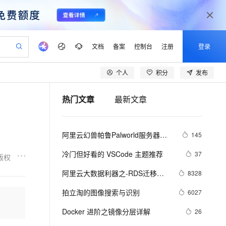
文档
备案
控制台
注册
登录
个人
积分
发布
验
作计划
器
AI 活动
专业服务
服务伙伴合作计划
开发者社区
加入我们
产品动态
服务平台百炼
阿里云 OPC 创新助力计划
热门文章
最新文章
一站式生成采购清单，支持单品或批量购买
可编辑精美 PPT 文稿
S产品伙伴计划（繁花）
峰会
CS
造的大模型服务与应用开发平台
Agency Agents：拥有专属领域专家
AI 生产力先锋
Al MaaS 服务伙伴赋能合作
域名
博文
Careers
PolarDB Agentic Database
至高可申请百万元
 轻松生成专业的 PPT
开启高性价比 AI 编程新体验
弹性可伸缩的云计算服务
先锋实践拓展 AI 生产力的边界
发布
多领域专家智能体,一键组建 AI 虚拟交付团队
Token 补贴，五大权
计划
海大会
伙伴信用分合作计划
商标
问答
社会招聘
阿里云幻兽帕鲁Palworld服务器配
145
益加速 OPC 成功
帕鲁游戏服务器
SS
HappyHorse 打造一站式影视创作平台
飞天发布时刻
HOT
秒悟 Meoo CLI 支持一键部
划
备案
电子书
校园招聘
置及价格整理（2024年版）
联机服务器，轻松开启游戏
视频创作，一键激活电商全链路生产力
稳定、安全、高性价比、高性能的云存储服务
所见，即是所愿
署项目至阿里云账号
可视化编排打通从文字构思到成片全链路闭环
更多支持
冷门但好看的 VSCode 主题推荐
37
版权
划
公司注册
镜像站
视频生成
语音识别与合成
 智能体与工作流应用
漫剧工坊：一站式动画创作平台
AI 实训营
Flink OSS 支持
阿里云大数据利器之-RDS迁移到
8328
合作伙伴培训与认证
划
上云迁移
站生成，高效打造优质广告素材
全接入的云上超级电脑
通过阿里云百炼高效搭建AI应用,助力高效开发
快速生产连贯的高质量长漫剧
从基础到进阶，Agent 创客手把手教你
AssumeRole 角色自定义
Maxcompute实现动态分区
lScope
我要反馈
e-1.1-T2V
Qwen3-TTS-Flash
拍立淘的图像搜索与识别
6027
查询合作伙伴
n Alibaba Cloud ISV 合作
代维服务
建企业门户网站
10 分钟搭建微信、支付宝小程序
百炼 Qwen3.7-Flash 系列模
畅细腻的高质量视频
离线语音合成大模型，多语言方言自适应，低延迟高稳定
创新加速
Docker 进阶之镜像分层详解
ope
登录合作伙伴管理后台
26
我要建议
站，无忧落地极速上线
以可视化方式快速构建移动和 PC 门户网站
国内短信简单易用，安全可靠，秒级触达，全球覆盖200+国家和地区。
高效部署网站，快速应用到小程序
型发布