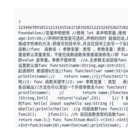
存储
天池大赛
Qwen3.7-Plus
云解析DNS
解决方案免费试用 新老
电子合同
最高领取价值200元试用
能看、能想、能动手的多模
安全
网络与CDN
AI 算法大赛
畅捷通
大数据开发治理平台 Data
AI 产品 免费试用
网络
?
安全
云开发大赛
Qwen3-VL-Plus
Tableau 订阅
123456789101112131415161718192021222324252627282
1亿+ 大模型 tokens 和 
Foundation//变量声明使用 //使用 let 来声明常量,使用 
可观测
入门学习赛
中间件
AI空中课堂在线直播课
age:Int=20;//声明时类型是可选的,声明的同时 赋值的话,编
云防火墙
140+云产品 免费试用
换成字符串的方法:把值写到括号中,并且在括号之前写一个反斜杠let inft
上云与迁云
云原生的云上边界网络安全
产品新客免费试用，最长1
数据库
函数//func  函数名（ 参数变量：类型 ，参数变量：类型...
生态解决方案
大模型服务
量是默认常量类型，不能在函数函数体里面直接修改//即 func A (va
企业出海
大模型ACA认证体验
大数据计算
即value 是常量。参数不能修改  //a.无参数无返回值func fun
助力企业全员 AI 认知与能
行业生态解决方案
设置默认值func functest(name:String,age:Int=23){
千问AI平台-Token Plan
政企业务
媒体服务
起调用时 都调用b方法//func functest(var name:String)-
开发者生态解决方案
println(name);//    return name;//}//functe
企业服务与云通信
明//1: func 函数关键字//2: var 参数变量 ：类
千问AI平台-模型体验
AI 开发和 AI 应用解决
各自输出//方法也可以添加一个外部参数名func functest( var pe
在线体验全尺寸、多种模态
println(name);    //        return name;}fun
域名与网站
(String,Int){    return("cuiyw",23);    
Happy 系列大模型
的func hello( inout sayhello say:String ){    say
终端用户计算
&hello);println(hello)  //g 内部函数func func1(){   
func2();     }func1(); //h 返回函数类型的函数func add(n
Serverless
return num-1;} func func3(num:Bool)->(Int)->Int{
>Int=func3(num>10);num=fun(num);println(num); 
开发工具