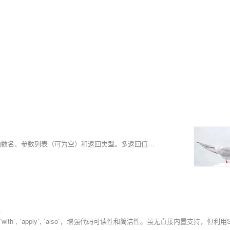
函数是编程的基础，用于封装特定功能的代码。它们有关键词func、函数名、参数列表（可为空）和返回类型。多返回值可通过元组、数组、inout参数或可选类型实现。例如，返回元组 `(value1, value2)`，数组 `[value1, value2]` 或使用可选数组 `[[Double]]?`。函数可以作为其他函数的参数，类似闭包或Lambda表达式。在Swift中，示例展示了通过元组、带索引的元组、数组和可选类型返回多个值的函数。还演示了如何使用inout参数交换变量值。
数