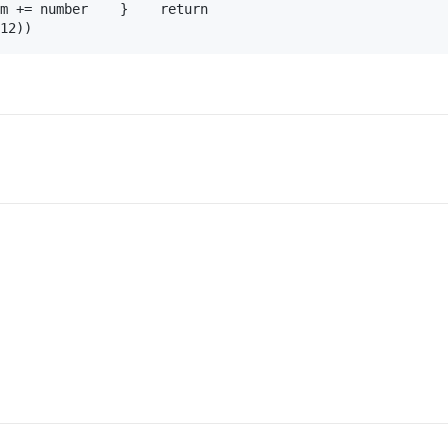
m += number    }    return 
12))
AI 应用
10分钟微调：让0.6B模型媲美235B模
多模态数据信
型
依托云原生高可用架构,实现Dify私有化部署
用1%尺寸在特定领域达到大模型90%以上效果
一个 AI 助手
超强辅助，Bol
即刻拥有 DeepSeek-R1 满血版
在企业官网、通讯软件中为客户提供 AI 客服
多种方案随心选，轻松解锁专属 DeepSeek