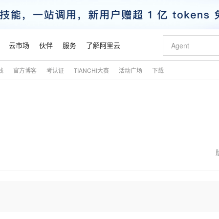
云市场
伙伴
服务
了解阿里云
践
官方博客
考认证
TIANCHI大赛
活动广场
下载
AI 特惠
数据与 API
成为产品伙伴
企业增值服务
最佳实践
价格计算器
AI 场景体
基础软件
产品伙伴合
阿里云认证
市场活动
配置报价
大模型
自助选配和估算价格
步到位
智启 AI 普惠权益
产品生态集成认证中心
企业支持计划
云上春晚
域名与网站
Qwen Audio：打造专属 AI 语音助手
千问官方 MaaS 平台，为开发者和 Agent 而生，新用户赠送 1 亿 + tokens 额度
一句话生成原生
AI Coding
阿里云Maa
2026 阿里云
云服务器 E
为企业打
数据集
Windows
大模型认证
模型
NEW
NEW
格式还原
值低价云产品抢先购
至高享 1亿+免费 tokens，加速 Al 应用落地
提供智能易用的域名与建站服务
Qwen-Audio-3.0-Realtime 端到端实时语音角色扮演
输入一句话想法,
智能编程，一键
安全可靠、
产品生态伙伴
专家技术服务
云上奥运之旅
弹性计算合作
阿里云中企出
手机三要素
宝塔 Linux
全部认证
价格优势
开源旗舰模型
即刻拥有 DeepSeek-V4-Pro
阿里云 OPC 创新助力计划
千问大模型
一键部署幻兽
AI 电商营销
对象存储 O
大模型
产品生态伙伴工作台
企业增值服务台
云栖战略参考
云存储合作计
云栖大会
身份实名认证
CentOS
训练营
推动算力普惠，释放技术红利
最高返9万
真正可用的 1M 上下文,一次完成代码全链路开发
快速构建应用程序和网站，即刻迈出上云第一步
轻松解锁专属 DeepSeek-V4-Pro
至高百万元 Token 补贴，加速一人公司成长
多元化、高性能、安全可靠的大模型服务
一键购买专属
从图文生成到
云上的中国
数据库合作计
活动全景
短信
Docker
图片和
自进化智能体
5 分钟轻松部署专属 QwenPaw
Token Plan 模型订阅计划
数字证书管理服务（原SSL证书）
高效搭建 AI
AI 广告创作
无影云电脑
企业成长
NEW
HOT
信息公告
看见新力量
云网络合作计
OCR 文字识别
JAVA
越聪明
证享300元代金券
全托管，含MySQL、PostgreSQL、SQL Server、MariaDB多引擎
Qwen3.8-Max 首发尝鲜，限时加量 10 倍，夜间低至2折
实现全站 HTTPS，呈现可信的 Web 访问
从聊天伙伴进化为能主动干活的本地数字员工
图文、视频一
随时随地安
魔搭 Mode
Kimi-K3
HappyHors
NEW
loud
服务实践
官网公告
金融模力时刻
Salesforce O
版
发票查验
全能环境
Claude Code + GStack 打造工程团队
千问办公，限时限量积分加倍
Qoder
低代码高效构
AI 建站
短信服务
型
NEW
作计划
Kimi 最新旗舰模型，长程编程与推理利器
让文字生成流
计划
创新中心
魔搭 ModelSc
健康状态
理服务
让AI从“聊天伙伴”进化为能干活的“数字员工”
安装技能 GStack，拥有专属 AI 工程团队
你的AI工作搭子，覆盖日常办公高频场景
面向真实软件的智能体编程平台
0 代码专业建
客户案例
天气预报查询
操作系统
态合作计划