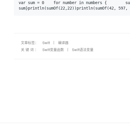
大模型解决方案
var sum = 0    for number in numbers {        su
sum}println(sumOf(22,22))println(sumOf(42, 597, 
迁移与运维管理
快速部署 Dify，高效搭建 
专有云
10 分钟在聊天系统中增加
文章标签：
Swift
编译器
关键词：
Swift变量函数
Swift语法变量