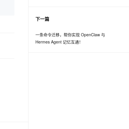
息提取
与 AI 智能体进行实时音视频通话
下一篇
从文本、图片、视频中提取结构化的属性信息
构建支持视频理解的 AI 音视频实时通话应用
t.diy 一步搞定创意建站
构建大模型应用的安全防护体系
一条命令迁移，帮你实现 OpenClaw 与
通过自然语言交互简化开发流程,全栈开发支持
通过阿里云安全产品对 AI 应用进行安全防护
Hermes Agent 记忆互通！