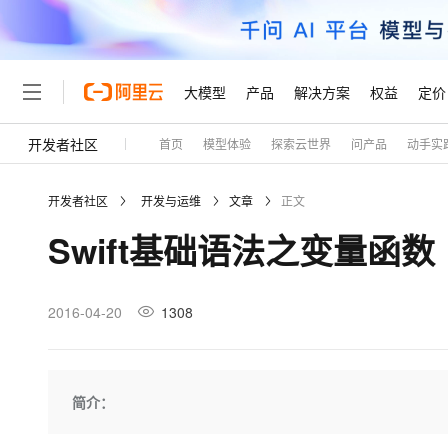
大模型
产品
解决方案
权益
定价
开发者社区
首页
模型体验
探索云世界
问产品
动手实
大模型
产品
解决方案
权益
定价
云市场
伙伴
服务
了解阿里云
精选产品
精选解决方案
普惠上云
产品定价
精选商城
成为销售伙伴
售前咨询
为什么选择阿里云
千问AI平台
开发者社区
开发与运维
文章
正文
了解云产品的定价详情
大模型服务平台百炼
睿译宝，AI翻译排版一
普惠上云 官方力荐
分销伙伴
在线服务
网站建设
什么是云计算
大
Swift基础语法之变量函数
大模型服务与应用平台
上传文档即自动完成翻译和
云服务器38元/年起，超
咨询伙伴
多端小程序
技术领先
云上成本管理
售后服务
轻量应用服务器
GLM-5.2：长任务时代
官方推荐返现计划
大模型
精选产品
精选解决方案
Salesforce 国际版订阅
稳定可靠
管理和优化成本
推荐新用户得奖励，单订单
销售伙伴合作计划
2016-04-20
1308
自助服务
友盟天域
安全合规
人工智能与机器学习
AI
文本生成
云数据库 RDS
Hermes Agent，打造
云工开物
无影生态合作计划
在线服务
观测云
分析师报告
自主进化，持久记忆，越用
高校专属算力普惠，学生认
计算
互联网应用开发
Qwen3.8-Max
HOT
Salesforce On Alibaba C
工单服务
Tuya 物联网平台阿里云
研究报告与白皮书
人工智能平台 PAI
快速拥有专属 OpenClaw
简介：
大模
Consulting Partner 合
大数据
容器
智能体时代全能旗舰模型
免费试用
短信专区
一站式AI开发、训练和推
蓝凌 OA
AI 大模型销售与服务生
现代化应用