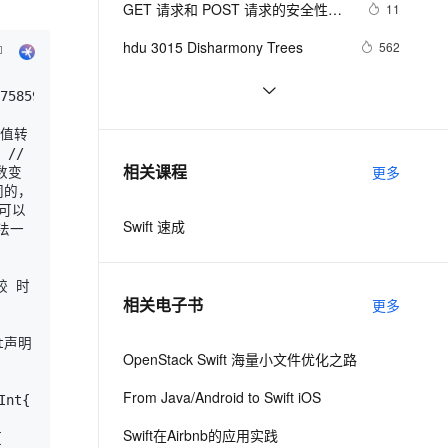
安全
GET 请求和 POST 请求的安全性有
我要投诉
e-1.1-I2V
Cosyvoice-V3-Flash
11
PolarDB
上云场景组合购
伴
Qoder CN V1.7.0 发布
何区别？
漫剧创作，剧本、分镜、视频高效生成
100%兼容MySQL、PostgreSQL，兼容Oracle，支持集中和分布式
覆盖90%+业务场景，专享组合折扣价
畅自然，细节丰富
高表现力语音合成大模型，语音克隆听感自然
VPN
hdu 3015 Disharmony Trees
562
ernetes 版 ACK
云聚AI 严选权益
云安全中心 AI BAS 智能自动
SSL 证书
perl--CGI编程之Apache服务器安装
437
2V
Fun-ASR
75859606162636465666768697071727374757677787980818283848
，一键激活高效办公新体验
理容器应用的 K8s 服务
精选AI产品，从模型到应用全链提效
化模拟渗透攻击产品发布
配置
文戏情感细腻自然，动作戏激烈拳拳到肉，实现更强表演能力
支持中英文自由切换，具备更强的噪声鲁棒性
堡垒机
如何绑定多个action到一个slot
456
把值转
AI 用量加速计划
DataWorks ChatBI 会话支持
防火墙
 //
、识别商机，让客服更高效、服务更出色。
结构struct(值类型)在实际应用要注
新老同享，达量后返
上传临时文件分析
620
相关课程
更多
数变
意的二点:
主机安全
应用
相同的，
 可以
Swift 速成
方法一
千问办公
NEW
AI 应用及服务市场
的智能体编程平台
一站式AI生产力平台
较 时
AI 应用
伶鹊
相关电子书
更多
企业级人与Agent协作平台，接入和调度多个数字员工
智能客服平台，对话机器人、对话分析、智能外呼
大模型
et声明
大模型服务平台百炼 - 全妙
OpenStack Swift 海量小文件优化之路
自然语言处理
应用创作平台
多模态内容创作工具，已接入 DeepSeek
From Java/Android to Swift iOS
数据标注
    
机器学习
Swift在Airbnb的应用实践
 