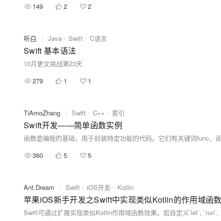
149
2
2
听白
|
Java
Swift
C语言
Swift 基本语法
10月更文挑战第23天
279
1
1
TiAmoZhang
|
Swift
C++
索引
Swift开发——简单函数实例
360
5
5
Ant.Dream
|
Swift
iOS开发
Kotlin
苹果iOS新手开发之Swift中实现类似Kotlin的作用域函