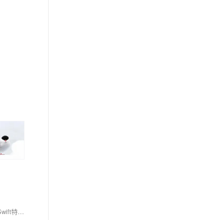
Swift可通过扩展实现类似Kotlin作用域函数效果。如自定义`let`, `run`, `with`, `apply`, `also`，增强代码可读性和简洁性。虽无直接内置支持，但利用Swift特性可达成相似功能。