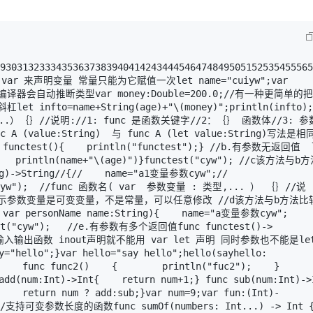
Deepseek-v4-pro
HappyHors
同享
万小智 AI 建站低至 15元/月
Qoder CN
AI 短剧/漫剧
云原生数据库 
快递物流查询
WordPress
成为服务伙
高校合作
点，立即开启云上创新
覆盖公网/内网、递归/权威、移动APP等全场景解析服务
送.CN域名，送备案服务码
基于千问大模型等，支持代码智能生成、研发智能问答
AI助力短剧
态智能体模型
旗舰 MoE 大模型，百万上下文与顶尖推理能力
图生视频，流
Ubuntu
服务生态伙伴
云工开物
企业应用
Works
Night Plan 支持 Qwen 3.8-Max
云原生大数据计算服务 MaxCompute
AI 办公
容器服务 Kub
NEW
GLM-5.2
Wan2.7-T
Red Hat
93031323334353637383940414243444546474849505152535455565
30+ 款产品免费体验
Data Agent 驱动的一站式 Data+AI 开发治理平台
夜间 5 折，Qwen/Meoo/TokenPlan 客户专享
面向分析的企业级SaaS模式云数据仓库
AI智能应用
提供一站式管
科研合作
视觉 Coding、空间感知、多模态思考等全面升级
1M上下文，专为长程任务能力而生
var 来声明变量 常量只能为它赋值一次let name="cuiyw";var 
ERP
堂（旗舰版）
SUSE
译器会自动推断类型var money:Double=200.0;//有一种更简单的
智能客服
CRM
o=name+String(age)+"\(money)";println(infto);
防护产品
2个月
自动承接线索
）｛｝//说明://1: func 是函数关键字//2：｛｝ 函数体//3: 参
建站小程序
OA 办公系统
AI 应用构建
大模型原生
lue:String)  与 func A (let value:String)写法是
ctest(){    println("functest");} //b.有参数无返回值 
力提升
财税管理
模板建站
    println(name+"\(age)")}functest("cyw"); //c该方法与b
Qoder
大模型服务平台百炼-应用模版
HOT
NEW
>String//{//    name="a1变量参数cyw";//    
面向真实软件
个人版上线、团队版降价；千问3.8-Max首发发尝鲜
丰富多元化的应用模版和解决方案
400电话
定制建站
st("cyw");  //func 函数名( var  参数变量 : 类型,... ） ｛｝//说
型   表示参数变量是可变变量，不是常量，可以任意修改 //d该方法与b方法比
万有无界
大模型服务平台百炼-智能体
方案
广告营销
模板小程序
rsonName name:String){    name="a变量参数cyw";    
的模型效果
灵活可视化地构建企业级 Agent
ctest("cyw");   //e.有参数有多个返回值func functest()->
定制小程序
 }// f 输入输出函数 inout声明就不能用 var let 声明 同时参数也不能是l
秒悟
人工智能平台 PAI
="hello";}var hello="say hello";hello(sayhello: 
APP 开发
云端极速 AI 
新一代 AI 视频生成模型，深度适配广告营销等场景
AI Native 的算法工程平台，一站式完成建模、训练、推理服务部署
 func func2()    {        println("fuc2");    }    
um:Int)->Int{    return num+1;} func sub(num:Int)->Int{
建站系统
    return num ? add:sub;}var num=9;var fun:(Int)-
 //支持可变参数长度的函数func sumOf(numbers: Int...) -> Int {   