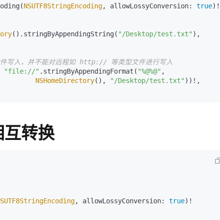
oding(
NSUTF8StringEncoding
, allowLossyConversion: 
true
)!

ory
().stringByAppendingString(
"/Desktop/test.txt"
), 
的文件写入，并不能对远程如 http:// 等类型文件进行写入
 
"file://"
.stringByAppendingFormat(
"%@%@"
, 

NSHomeDirectory
(), 
"/Desktop/test.txt"
))!, 
的相互转换
SUTF8StringEncoding
, allowLossyConversion: 
true
)!
