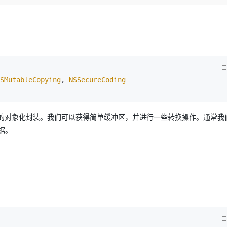
Deepseek-v4-pro
HappyHors
同享
万小智 AI 建站低至 15元/月
Qoder CN
AI 短剧/漫剧
云原生数据库 
快递物流查询
WordPress
成为服务伙
高校合作
点，立即开启云上创新
覆盖公网/内网、递归/权威、移动APP等全场景解析服务
送.CN域名，送备案服务码
基于千问大模型等，支持代码智能生成、研发智能问答
AI助力短剧
态智能体模型
旗舰 MoE 大模型，百万上下文与顶尖推理能力
图生视频，流
Ubuntu
服务生态伙伴
云工开物
企业应用
Works
Night Plan 支持 Qwen 3.8-Max
云原生大数据计算服务 MaxCompute
AI 办公
容器服务 Kub
NEW
GLM-5.2
Wan2.7-T
Red Hat
30+ 款产品免费体验
Data Agent 驱动的一站式 Data+AI 开发治理平台
夜间 5 折，Qwen/Meoo/TokenPlan 客户专享
面向分析的企业级SaaS模式云数据仓库
AI智能应用
提供一站式管
科研合作
视觉 Coding、空间感知、多模态思考等全面升级
1M上下文，专为长程任务能力而生
ERP
堂（旗舰版）
SUSE
智能客服
CRM
SMutableCopying
, 
NSSecureCoding
防护产品
2个月
自动承接线索
建站小程序
OA 办公系统
AI 应用构建
大模型原生
力提升
财税管理
模板建站
是字节缓冲区的对象化封装。我们可以获得简单缓冲区，并进行一些转换操作。通常
Qoder
大模型服务平台百炼-应用模版
HOT
NEW
面向真实软件
据。
个人版上线、团队版降价；千问3.8-Max首发发尝鲜
丰富多元化的应用模版和解决方案
400电话
定制建站
万有无界
大模型服务平台百炼-智能体
方案
广告营销
模板小程序
的模型效果
灵活可视化地构建企业级 Agent
定制小程序
秒悟
人工智能平台 PAI
APP 开发
云端极速 AI 
新一代 AI 视频生成模型，深度适配广告营销等场景
AI Native 的算法工程平台，一站式完成建模、训练、推理服务部署
建站系统