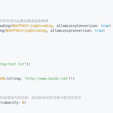
AI 应用
10分钟微调：让0.6B模型媲美235B模
多模态数据信
型
依托云原生高可用架构,实现Dify私有化部署
是否允许字符进行必要的删减或者替换  
用1%尺寸在特定领域达到大模型90%以上效果
oding(
NSUTF8StringEncoding
, allowLossyConversion: 
true
)

一个 AI 助手
超强辅助，Bol
ng(
NSUTF8StringEncoding
, allowLossyConversion: 
true
)

即刻拥有 DeepSeek-R1 满血版
在企业官网、通讯软件中为客户提供 AI 客服
多种方案随心选，轻松解锁专属 DeepSeek
top/test.txt"
))

URL
(string: 
"http://www.baidu.com"
)!)

要时会增加内存空间，在初始化时并没有分配内存空间
(capacity: 
0
)
