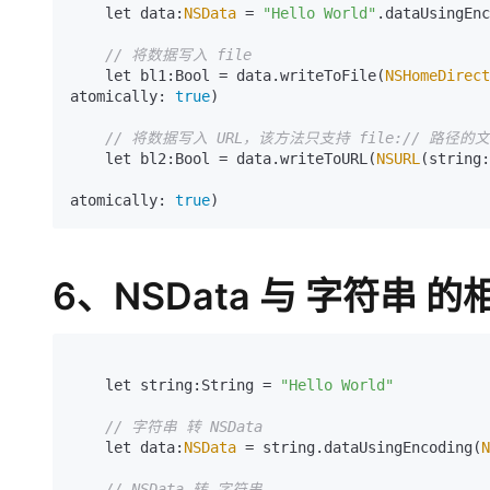
    let data:
NSData
 = 
"Hello World"
.dataUsingEnc
// 将数据写入 file
    let bl1:Bool = data.writeToFile(
NSHomeDirect
atomically: 
true
)

// 将数据写入 URL，该方法只支持 file:// 路径
    let bl2:Bool = data.writeToURL(
NSURL
(string:
atomically: 
true
)
6、NSData 与 字符串 
    let string:String = 
"Hello World"
// 字符串 转 NSData
    let data:
NSData
 = string.dataUsingEncoding(
N
// NSData 转 字符串