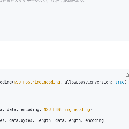
果新设置的大小小于当前大小，数据会被截断抛弃。
oding(
NSUTF8StringEncoding
, allowLossyConversion: 
true
)!

a: data, encoding: 
NSUTF8StringEncoding
)

(bytes: data.bytes, length: data.length, encoding: 