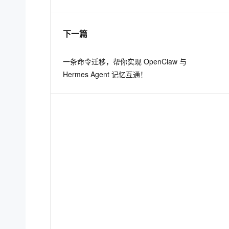
息提取
与 AI 智能体进行实时音视频通话
下一篇
从文本、图片、视频中提取结构化的属性信息
构建支持视频理解的 AI 音视频实时通话应用
t.diy 一步搞定创意建站
构建大模型应用的安全防护体系
一条命令迁移，帮你实现 OpenClaw 与
通过自然语言交互简化开发流程,全栈开发支持
通过阿里云安全产品对 AI 应用进行安全防护
Hermes Agent 记忆互通！