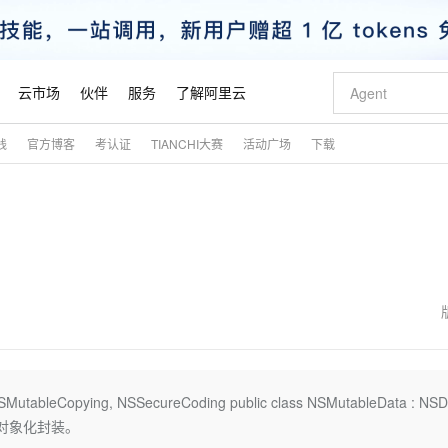
云市场
伙伴
服务
了解阿里云
践
官方博客
考认证
TIANCHI大赛
活动广场
下载
AI 特惠
数据与 API
成为产品伙伴
企业增值服务
最佳实践
价格计算器
AI 场景体
基础软件
产品伙伴合
阿里云认证
市场活动
配置报价
大模型
自助选配和估算价格
步到位
智启 AI 普惠权益
产品生态集成认证中心
企业支持计划
云上春晚
域名与网站
Qwen Audio：打造专属 AI 语音助手
千问官方 MaaS 平台，为开发者和 Agent 而生，新用户赠送 1 亿 + tokens 额度
一句话生成原生
AI Coding
阿里云Maa
2026 阿里云
云服务器 E
为企业打
数据集
Windows
大模型认证
模型
NEW
NEW
格式还原
值低价云产品抢先购
至高享 1亿+免费 tokens，加速 Al 应用落地
提供智能易用的域名与建站服务
Qwen-Audio-3.0-Realtime 端到端实时语音角色扮演
输入一句话想法,
智能编程，一键
安全可靠、
产品生态伙伴
专家技术服务
云上奥运之旅
弹性计算合作
阿里云中企出
手机三要素
宝塔 Linux
全部认证
价格优势
开源旗舰模型
即刻拥有 DeepSeek-V4-Pro
阿里云 OPC 创新助力计划
千问大模型
一键部署幻兽
AI 电商营销
对象存储 O
大模型
产品生态伙伴工作台
企业增值服务台
云栖战略参考
云存储合作计
云栖大会
身份实名认证
CentOS
训练营
推动算力普惠，释放技术红利
最高返9万
真正可用的 1M 上下文,一次完成代码全链路开发
快速构建应用程序和网站，即刻迈出上云第一步
轻松解锁专属 DeepSeek-V4-Pro
至高百万元 Token 补贴，加速一人公司成长
多元化、高性能、安全可靠的大模型服务
一键购买专属
从图文生成到
云上的中国
数据库合作计
活动全景
短信
Docker
图片和
自进化智能体
5 分钟轻松部署专属 QwenPaw
Token Plan 模型订阅计划
数字证书管理服务（原SSL证书）
高效搭建 AI
AI 广告创作
无影云电脑
企业成长
NEW
HOT
信息公告
看见新力量
云网络合作计
OCR 文字识别
JAVA
越聪明
证享300元代金券
全托管，含MySQL、PostgreSQL、SQL Server、MariaDB多引擎
Qwen3.8-Max 首发尝鲜，限时加量 10 倍，夜间低至2折
实现全站HTTPS，呈现可信的WEB访问
从聊天伙伴进化为能主动干活的本地数字员工
图文、视频一
随时随地安
魔搭 Mode
Kimi-K3
HappyHors
NEW
loud
服务实践
官网公告
金融模力时刻
Salesforce O
版
发票查验
全能环境
Claude Code + GStack 打造工程团队
千问办公，限时限量积分加倍
Qoder
低代码高效构
AI 建站
短信服务
SMutableCopying, NSSecureCoding public class NSMutableData : NSD
型
NEW
作计划
Kimi 最新旗舰模型，长程编程与推理利器
让文字生成流
计划
创新中心
魔搭 ModelSc
健康状态
理服务
让AI从“聊天伙伴”进化为能干活的“数字员工”
安装技能 GStack，拥有专属 AI 工程团队
你的AI工作搭子，覆盖日常办公高频场景
面向真实软件的智能体编程平台
0 代码专业建
区的对象化封装。
客户案例
天气预报查询
操作系统
态合作计划