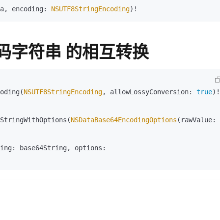
a, encoding: 
NSUTF8StringEncoding
)!
64编码字符串 的相互转换
oding(
NSUTF8StringEncoding
, allowLossyConversion: 
true
)!

edStringWithOptions(
NSDataBase64EncodingOptions
(rawValue: 
(base64EncodedString: base64String, options: 