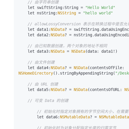
// 由字符串创建
大模型解决方案
    let swiftString:String = 
"Hello World"
迁移与运维管理
    let nsString:
NSString
 = 
"hello world"
快速部署 Dify，高效搭建 
专有云
// allowLossyConversion 表示在转换过程中
    let data1:
NSData
? = swiftString.dataUsingEnc
10 分钟在聊天系统中增加
    let data2:
NSData
? = nsString.dataUsingEncodi
// 由已知数据创建，两个对象的地址不相同
    let data3:
NSData
 = 
NSData
(data: data1!)

// 由文件创建
    let data4:
NSData
? = 
NSData
(contentsOfFile: 
NSHomeDirectory
().stringByAppendingString(
"/Desk
// 由 URL 创建
    let data5:
NSData
? = 
NSData
(contentsOfURL: 
NS
// 可变 Data 的创建
// 初始化时指定对象拥有的字节空间大小，在需
        let data6:
NSMutableData
? = 
NSMutableData
// 初始化时为对象分配指定长度的归零字节