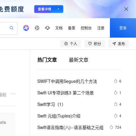
文档
备案
控制台
注册
登录
个人
积分
发布
验
作计划
器
AI 活动
专业服务
服务伙伴合作计划
开发者社区
加入我们
产品动态
服务平台百炼
阿里云 OPC 创新助力计划
热门文章
最新文章
一站式生成采购清单，支持单品或批量购买
可编辑精美 PPT 文稿
S产品伙伴计划（繁花）
峰会
CS
造的大模型服务与应用开发平台
Agency Agents：拥有专属领域专家
AI 生产力先锋
Al MaaS 服务伙伴赋能合作
域名
博文
Careers
至高可申请百万元
Qwen3.8-Max 模型上线
 轻松生成专业的 PPT
开启高性价比 AI 编程新体验
弹性可伸缩的云计算服务
先锋实践拓展 AI 生产力的边界
多领域专家智能体,一键组建 AI 虚拟交付团队
Token 补贴，五大权
计划
海大会
伙伴信用分合作计划
商标
问答
社会招聘
SWIFT中调用Segue的几个方法
6
益加速 OPC 成功
帕鲁游戏服务器
SS
HappyHorse 打造一站式影视创作平台
飞天发布时刻
HOT
Open Search 向量检索版支
划
备案
电子书
校园招聘
联机服务器，轻松开启游戏
视频创作，一键激活电商全链路生产力
稳定、安全、高性价比、高性能的云存储服务
所见，即是所愿
持视频检索 Pipeline 功能
可视化编排打通从文字构思到成片全链路闭环
更多支持
Swift UI专项训练3 第二个场景
1
版权
划
公司注册
镜像站
视频生成
语音识别与合成
 智能体与工作流应用
漫剧工坊：一站式动画创作平台
AI 实训营
应用身份服务 (IDaaS)
Swift学习（1）
4
合作伙伴培训与认证
划
上云迁移
站生成，高效打造优质广告素材
全接入的云上超级电脑
通过阿里云百炼高效搭建AI应用,助力高效开发
快速生产连贯的高质量长漫剧
从基础到进阶，Agent 创客手把手教你
OpenClaw 管理能力上线
lScope
我要反馈
e-1.1-T2V
Qwen3-TTS-Flash
Swift 元组(Tuples)介绍
4
查询合作伙伴
n Alibaba Cloud ISV 合作
代维服务
建企业门户网站
10 分钟搭建微信、支付宝小程序
ata
MaxCompute MaxFrame 提
畅细腻的高质量视频
离线语音合成大模型，多语言方言自适应，低延迟高稳定
创新加速
Swift语言指南(八)--语言基础之元组
ope
登录合作伙伴管理后台
724
我要建议
站，无忧落地极速上线
以可视化方式快速构建移动和 PC 门户网站
国内短信简单易用，安全可靠，秒级触达，全球覆盖200+国家和地区。
高效部署网站，快速应用到小程序
供自动弹性内存功能