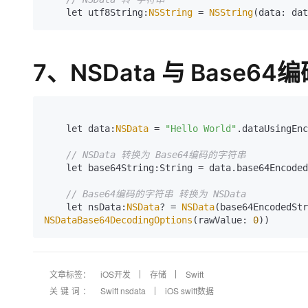
    let utf8String:
NSString
 = 
NSString
(data: dat
7、NSData 与 Base
    let data:
NSData
 = 
"Hello World"
.dataUsingEnc
// NSData 转换为 Base64编码的字符串
    let base64String:String = data.base64Encod
// Base64编码的字符串 转换为 NSData
    let nsData:
NSData
? = 
NSData
NSDataBase64DecodingOptions
(rawValue: 
0
))
文章标签：
iOS开发
存储
Swift
关键词：
Swift nsdata
iOS swift数据