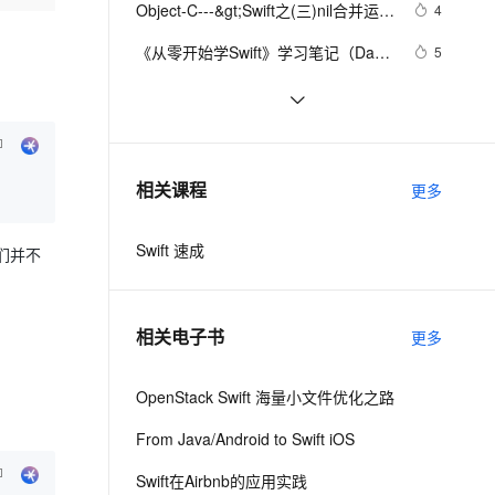
安全
Object-C---&gt;Swift之(三)nil合并运算
我要投诉
e-1.1-I2V
Cosyvoice-V3-Flash
4
PolarDB
上云场景组合购
Milvus 弹性伸缩功能新增节
伴
符、范围运算符
漫剧创作，剧本、分镜、视频高效生成
100%兼容MySQL、PostgreSQL，兼容Oracle，支持集中和分布式
覆盖90%+业务场景，专享组合折扣价
点支持范围
畅自然，细节丰富
高表现力语音合成大模型，语音克隆听感自然
VPN
《从零开始学Swift》学习笔记（Day 
5
50）——扩展计算属性、方法
ernetes 版 ACK
云聚AI 严选权益
AI 原生数据库服务发布
SSL 证书
swift4 txt中json取出
11
2V
Fun-ASR
，一键激活高效办公新体验
理容器应用的 K8s 服务
精选AI产品，从模型到应用全链提效
Agent 数据网关
文戏情感细腻自然，动作戏激烈拳拳到肉，实现更强表演能力
支持中英文自由切换，具备更强的噪声鲁棒性
堡垒机
SWIFT Optional Value
507
AI 用量加速计划
云原生数据库 PolarDB
防火墙
、识别商机，让客服更高效、服务更出色。
Swift中文教程(五)--对象和类
新老同享，达量后返
Agentic Database 发布
5
相关课程
更多
主机安全
应用
Swift 速成
我们并不
千问办公
NEW
AI 应用及服务市场
的智能体编程平台
一站式AI生产力平台
AI 应用
伶鹊
相关电子书
更多
企业级人与Agent协作平台，接入和调度多个数字员工
智能客服平台，对话机器人、对话分析、智能外呼
大模型
大模型服务平台百炼 - 全妙
OpenStack Swift 海量小文件优化之路
自然语言处理
应用创作平台
多模态内容创作工具，已接入 DeepSeek
From Java/Android to Swift iOS
数据标注
机器学习
Swift在Airbnb的应用实践