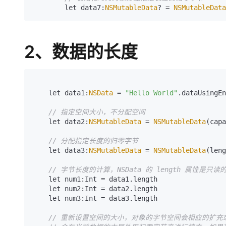
        let data7:
NSMutableData
? = 
NSMutableData
2、数据的长度
    let data1:
NSData
 = 
"Hello World"
.dataUsingEn
// 指定空间大小，不分配空间
    let data2:
NSMutableData
 = 
NSMutableData
(capa
// 分配指定长度的归零字节
    let data3:
NSMutableData
 = 
NSMutableData
(leng
// 字节长度的计算，NSData 的 length 属性是只读的
    let num1:Int = data1.length

    let num2:Int = data2.length

    let num3:Int = data3.length

// 重新设置空间的大小，对象的字节空间会相应的扩