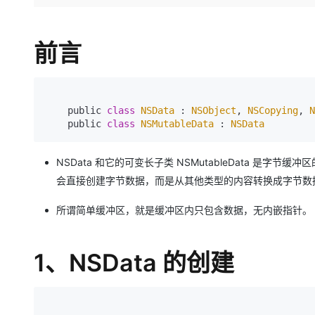
存储
天池大赛
Qwen3.7-Plus
云解析DNS
解决方案免费试用 新老
电子合同
最高领取价值200元试用
能看、能想、能动手的多模
安全
网络与CDN
AI 算法大赛
畅捷通
前言
大数据开发治理平台 Data
AI 产品 免费试用
网络
安全
云开发大赛
Qwen3-VL-Plus
Tableau 订阅
1亿+ 大模型 tokens 和 
可观测
入门学习赛
中间件
AI空中课堂在线直播课
云防火墙
140+云产品 免费试用
上云与迁云
    public 
class
NSData
 : 
NSObject
, 
NSCopying
, 
N
云原生的云上边界网络安全
产品新客免费试用，最长1
数据库
    public 
class
NSMutableData
 : 
NSData
生态解决方案
大模型服务
企业出海
大模型ACA认证体验
大数据计算
助力企业全员 AI 认知与能
行业生态解决方案
NSData 和它的可变长子类 NSMutableData 
千问AI平台-Token Plan
政企业务
媒体服务
会直接创建字节数据，而是从其他类型的内容转换成字节数
开发者生态解决方案
企业服务与云通信
千问AI平台-模型体验
AI 开发和 AI 应用解决
所谓简单缓冲区，就是缓冲区内只包含数据，无内嵌指针。
在线体验全尺寸、多种模态
域名与网站
Happy 系列大模型
1、NSData 的创建
终端用户计算
Serverless
开发工具