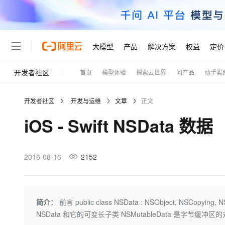
大模型
产品
解决方案
权益
定价
开发者社区
首页
模型体验
探索云世界
问产品
动手实
大模型
产品
解决方案
权益
定价
云市场
伙伴
服务
了解阿里云
精选产品
精选解决方案
普惠上云
产品定价
精选商城
成为销售伙伴
售前咨询
为什么选择阿里云
千问AI平台
开发者社区
开发与运维
文章
正文
了解云产品的定价详情
大模型服务平台百炼
睿译宝，AI翻译排版一
普惠上云 官方力荐
分销伙伴
在线服务
网站建设
什么是云计算
大
iOS - Swift NSData 数据
大模型服务与应用平台
上传文档即自动完成翻译和
云服务器38元/年起，超
咨询伙伴
多端小程序
技术领先
云上成本管理
售后服务
轻量应用服务器
GLM-5.2：长任务时代
官方推荐返现计划
大模型
精选产品
精选解决方案
Salesforce 国际版订阅
稳定可靠
管理和优化成本
推荐新用户得奖励，单订单
销售伙伴合作计划
2016-08-16
2152
自助服务
友盟天域
安全合规
人工智能与机器学习
AI
文本生成
云数据库 RDS
Hermes Agent，打造
云工开物
无影生态合作计划
在线服务
观测云
分析师报告
自主进化，持久记忆，越用
高校专属算力普惠，学生认
计算
互联网应用开发
Qwen3.8-Max
HOT
Salesforce On Alibaba C
工单服务
Tuya 物联网平台阿里云
研究报告与白皮书
人工智能平台 PAI
快速拥有专属 OpenClaw
简介：
前言 public class NSData : NSObject, NSCopying, N
大模
Consulting Partner 合
大数据
容器
智能体时代全能旗舰模型
免费试用
短信专区
一站式AI开发、训练和推
NSData 和它的可变长子类 NSMutableData 是字节缓冲
蓝凌 OA
AI 大模型销售与服务生
现代化应用