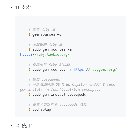
1）安装：
# 查看 Ruby 源
$ 
gem sources –l

# 添加新的 Ruby 源
$ 
sudo gem sources -a 
https:
/
/ruby.taobao.org/
# 移除现有 Ruby 默认源
$ 
sudo gem sources -r 
https:
/
/rubygems.org/
# 安装 cocoapods
# 苹果系统升级 OS X EL Capitan 后改为：$ sudo 
gem install -n /usr/local/bin cocoapods
$ 
sudo gem install cocoapods

# 设置／更新本地 cocoapods 仓库
$ 
pod setup
2）使用：