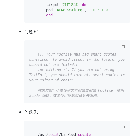
        target 
'项目名称'
do
        pod 
'AFNetworking'
, 
'~> 3.1.0'
end
问题 6：
    [
!] Your Podfile has had smart quotes 
sanitised. To avoid issues in the future, you 
should not use TextEdit 

    for editing it. If you are not using 
TextEdit, you should turn off smart quotes in 
your editor of choice.

    解决方案：不要使用文本编辑去编辑 Podfile，使用 
Xcode 编辑，或者使用终端敲命令去编辑。
问题 7：
    /usr/
local
/bin/pod 
update