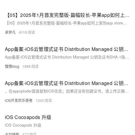
【05】2025年1月首发完整版-篇幅较长-苹果app如何上架到app store完整流程·不借助第三方上架工具的情况下无需花钱但需仔细学习-优雅草央千澈详解关于APP签名以及分发-们最关心的一篇来了-IOS上架app
【05】2025年1月首发完整版-篇幅较长-苹果app如何上架到app store完整流程·不借助第三方上架工具的情况下无需花钱但需仔细学习-优雅草央千澈详解关于APP签名以及分发-们最关心的一篇来了-IOS上架app
卓伊凡
4018
App备案-iOS云管理式证书 Distribution Managed 公钥及证书SHA-1指纹的获取方法
App备案-iOS云管理式证书 Distribution Managed 公钥及证书SHA-1指纹的获取方法
憧憬blog
1888
App备案-iOS云管理式证书 Distribution Managed 公钥及证书SHA-1指纹的获取方法
，在appuploder直接复制IOS信息；如果还没有创建证书，请上传正确的P12苹果证书后，系统会自动解析出对应的签名和公钥信息； ——APP备案的原理是基于原有的工信部域名备案系统，如果已经有了域名备案，无需新增备案主体；只需要在之前的域名备案系统里面，新增APP信息，收集的APP信息主要包括APP包名和签名及公钥这3项；——APP备案是属于行政常规主体信息预存，和域名一样，自行决定是否备案。目前国内安卓应用商店是全面要求APP备案的，如果没有APP备案是不能通过审核发布到各大应用商店。——如看了教程，还不清楚怎么获取APP包名、安卓签名、苹果sha1签名、公钥等信息，请联系我们在线客服，
iOS开发欢乐使者
1342
iOS Cocoapods 升级
iOS Cocoapods 升级
卡尔特斯
477