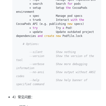
        + search        Search 
for
 pods

        + setup         Setup 
the
 CocoaPods 
environment

        + spec          Manage pod specs

        + trunk         Interact 
with
the
CocoaPods API (e.g. publishing 
new
 specs)

        + 
try
           Try 
a
 Pod!

        + update        Update outdated project 
dependencies 
and
create
new
 Podfile.lock

# Options:
--silent        Show nothing
--version       Show the version of the 
tool
--verbose       Show more debugging 
information
--no-ansi       Show output without ANSI 
codes
--help          Show help banner of 
specified command
4）常见问题：