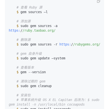
# 查看 Ruby 源
$ 
gem sources –l

# 添加源
$ 
sudo gem sources -a 
https:
/
/ruby.taobao.org/
# 删除源
$ 
sudo gem sources -r 
https:
/
/rubygems.org/
# gem 自身升级
$ 
sudo gem update –system

# 查看版本
$ 
gem --version

# 清除过期的 gem
$ 
sudo gem cleanup

# 安装包
# 苹果系统升级 OS X EL Capitan 后改为：$ sudo 
gem install -n /usr/local/bin cocoapods