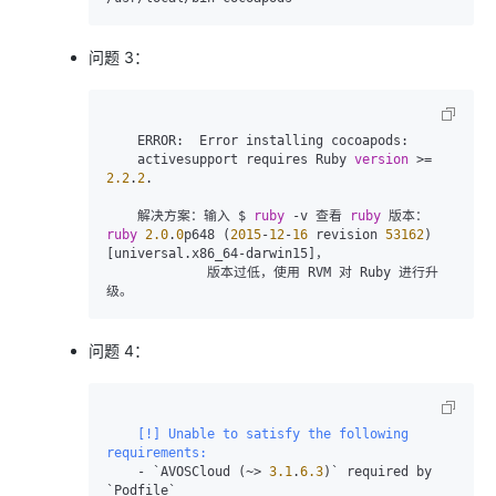
问题 3：
    ERROR:  Error installing cocoapods:

    activesupport requires Ruby 
version
 >= 
2.2
.
2
.

    解决方案：输入 $ 
ruby
 -v 查看 
ruby
 版本：
ruby
2.0
.
0
p648 (
2015
-
12
-
16
 revision 
53162
) 
[universal.x86_64-darwin15]，

             版本过低，使用 RVM 对 Ruby 进行升
级。
问题 4：
    [!] Unable to satisfy the following 
requirements:
    - `AVOSCloud (~> 
3.1
.
6.3
)` required by 
`Podfile`
