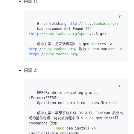
问题 1：
    Error fetching 
http:
/
/ruby.taobao.org/
:

    bad response Not Found 
404
(
http:
/
/ruby.taobao.org/specs
.
4.8
.gz)

    解决方案：把安装流程中 
$ 
gem sources -a 
http:
/
/ruby.taobao.org/
 改为 
$ 
gem sources -a 
https:
/
/ruby.taobao.org/
问题 2：
    ERROR: While executing gem ... 
(Errno::EPERM)

    Operation not permitted - /usr/bin/pod

    解决方案：苹果系统升级 OS X EL Capitan 后会出
现的插件错误，将安装流程中的 $ 
sudo
 gem install 
cocoapods 改为 

sudo
 gem install -n 
/usr/local/bin cocoapods