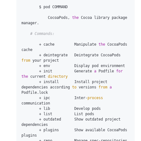
        $ pod COMMAND

            CocoaPods, 
the
 Cocoa library package 
manager.

# Commands:
        + cache         Manipulate 
the
 CocoaPods 
cache

        + deintegrate   Deintegrate CocoaPods 
from
 your project

        + env           Display pod environment

        + init          Generate 
a
 Podfile 
for
the
 current 
directory
        + install       Install project 
dependencies according 
to
 versions 
from
a
Podfile.lock

        + ipc           Inter-
process
communication

        + lib           Develop pods

        + list          List pods

        + outdated      Show outdated project 
dependencies

        + plugins       Show available CocoaPods 
plugins

        + repo          Manage spec-repositories
