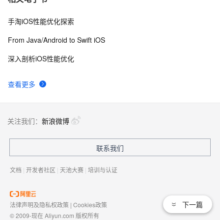
手淘iOS性能优化探索
从Unity开发到移动平台制胜攻略：全面解析iOS与
10
8
Android应用发布流程，助你轻松掌握跨平台发布技巧，
From Java/Android to Swift iOS
打造爆款手游不是梦——性能优化、广告集成与内购设
iOS 银行卡号有效性校验
15
9
置全包含
深入剖析iOS性能优化
iOS - Swift NSSize      尺寸
10
10
查看更多
关注我们：
新浪微博
联系我们
文档
|
开发者社区
|
天池大赛
|
培训与认证
下一篇
法律声明及隐私权政策
|
Cookies政策
© 2009-现在 Aliyun.com 版权所有