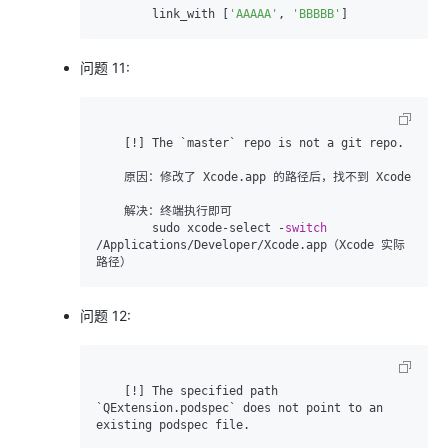
        link_with [
'AAAAA'
, 
'BBBBB'
]
问题 11:
    [!] The `master` repo is not a git repo.

    原因：修改了 Xcode.app 的路径后，找不到 Xcode

    解决：终端执行即可

        sudo xcode-select -
switch
/Applications/Developer/Xcode.app（Xcode 实际
路径）
问题 12:
    [!] The specified path 
`QExtension.podspec` does not point to an 
existing podspec file.
