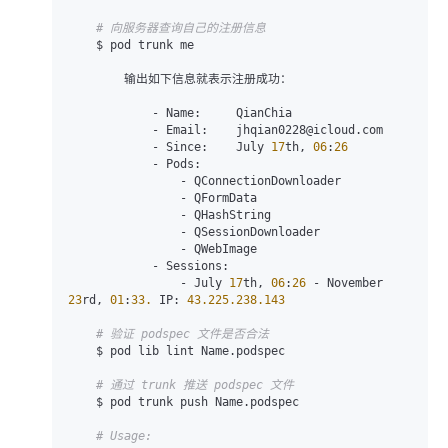
# 向服务器查询自己的注册信息
    $ pod trunk me

        输出如下信息就表示注册成功：

            - Name:     QianChia

            - Email:    jhqian0228@icloud.com

            - Since:    July 
17
th, 
06
:
26
            - Pods:

                - QConnectionDownloader

                - QFormData

                - QHashString

                - QSessionDownloader

                - QWebImage

            - Sessions:

                - July 
17
th, 
06
:
26
 - November 
23
rd, 
01
:
33.
 IP: 
43.225
.238
.143
# 验证 podspec 文件是否合法
    $ pod lib lint Name.podspec

# 通过 trunk 推送 podspec 文件
    $ pod trunk push Name.podspec

# Usage: