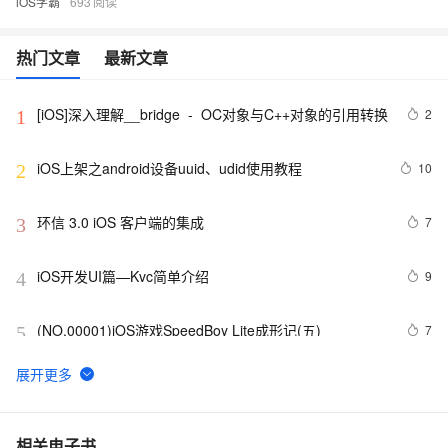
iOS学霸
693
热门文章
最新文章
[iOS]深入理解__bridge  -  OC对象与C++对象的引用转换
2
1
iOS上架之android设备uuid、udid使用教程
10
2
环信 3.0 iOS 客户端的集成
7
3
iOS开发UI篇—Kvc简单介绍
9
4
(NO.00001)iOS游戏SpeedBoy Lite成形记(五)
7
5
ios证书申请最简单的教程
16
6
【转】适配iOS9系统
8
7
相关电子书