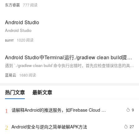
东方睿赢
777
Android Studio
Android Studio
sunrr
1020
Android Studio中Terminal运行./gradlew clean build提示错误信息
遇到 `./gradlew clean build`命令执行出错时，首先应检查错误信息的具体内容，这通常会指向问题的根源。从权限、环境配置、依赖下载、版本兼容性到项目配置本身，逐一排查并应用相应的解决措施。记住，保持耐心，逐步解决问题，往往复杂问题都是由简单原因引起的。
蓝易云
1680
热门文章
最新文章
请解释Android的推送服务，如Firebase Cloud 
9
1
Messaging（FCM）。
Android安全与逆向之简单破解APK方法
27
2