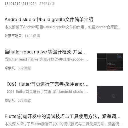
1840121942114024
2767
Android studio中build.gradle文件简单介绍
本文解析了Android项目中build.gradle文件的作用，包括jcenter仓库配置、模块类型定义、包名设置及依赖管理，涵盖本地、库和远程依赖的区别。
计蒙不吃鱼
1108
当flutter react native 等混开框架-并且用vscode-idea等编译器无法打包apk，打包安卓不成功怎么办-直接用android studio如何打包安卓apk -重要-优雅草卓伊凡
当flutter react native 等混开框架-并且用vscode-idea等编译器无法打包apk，打包安卓不成功怎么办-直接用android studio如何打包安卓apk -重要-优雅草卓伊凡
卓伊凡
662
【09】flutter首页进行了完善-采用android studio 进行真机调试开发-增加了直播间列表和短视频人物列表-增加了用户中心-卓伊凡换人优雅草Alex-开发完整的社交APP-前端客户端开发+数据联调|以优雅草商业项目为例做开发-flutter开发-全流程-商业应用级实战开发-优雅草Alex
【09】flutter首页进行了完善-采用android studio 进行真机调试开发-增加了直播间列表和短视频人物列表-增加了用户中心-卓伊凡换人优雅草Alex-开发完整的社交APP-前端客户端开发+数据联调|以优雅草商业项目为例做开发-flutter开发-全流程-商业应用级实战开发-优雅草Alex
卓伊凡
573
Flutter前端开发中的调试技巧与工具使用方法，涵盖调试的重要性、基本技巧如打印日志与断点调试、常用调试工具如Android Studio/VS Code调试器和Flutter Inspector的介绍
本文深入探讨了Flutter前端开发中的调试技巧与工具使用方法，涵盖调试的重要性、基本技巧如打印日志与断点调试、常用调试工具如Android Studio/VS Code调试器和Flutter Inspector的介绍，以及具体操作步骤、常见问题解决、高级调试技巧、团队协作中的调试应用和未来发展趋势，旨在帮助开发者提高调试效率，提升应用质量。