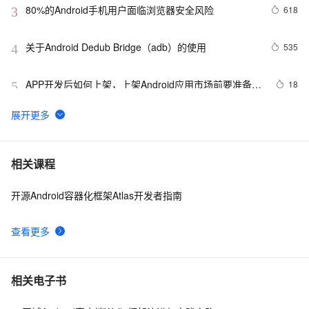
80%的Android手机用户面临浏览器安全风险
618
3
关于Android Dedub Bridge（adb）的使用
535
4
APP开发后如何上架，上架Android应用市场前要准备什
18
5
么
Android动态来改变App桌面图标
9
6
关于安卓使用glide加载得出drawable,bitmap
12
7
相关课程
开源Android容器化框架Atlas开发者指南
【错误记录】Android Studio Logcat 报错 ( read: 
10
8
unexpected EOF! )
查看更多
Android监听手机网络变化
441
9
Android中startActivity中的permission检测与UID机制
498
10
相关电子书