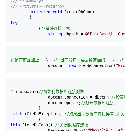
///
</summary>
///
<returns></returns>
protected
void
 CreateDbConn()
        {
try
            {
//
捕获连接异常
string
 dbpath 
=
@"
DataBase\Lj_Quest
题请在前面加上"..\..\",但在发布时要去掉前面的"..\..\"
                dbconn 
=
new
 OleDbConnection(
"
Provi
"
+
 dbpath);
//
初始化数据库连接对象
                dbcomm.Connection 
=
 dbconn;
//
设置数据
                dbconn.Open();
//
打开数据库连接
            }
catch
 (OleDbException) 
//
如果出现数据库连接异常,则关闭
            {
this
.CloseDbConn();
//
关闭数据库连接
                MessageBox.Show(
"
数据连接错误！可能是