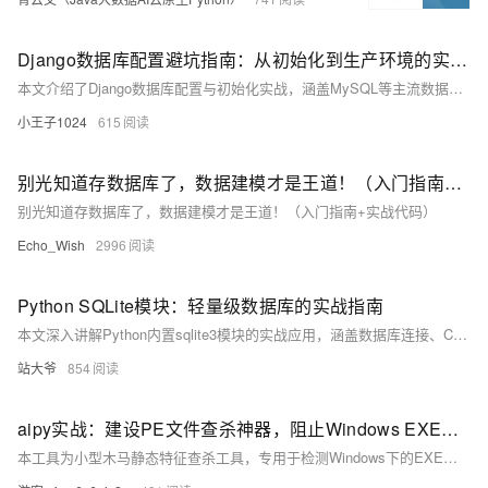
Django数据库配置避坑指南：从初始化到生产环境的实战优化
本文介绍了Django数据库配置与初始化实战，涵盖MySQL等主流数据库的配置方法及常见问题处理。内容包括数据库连接设置、驱动安装、配置检查、数据表生成、初始数据导入导出，并提供真实项目部署场景的操作步骤与示例代码，适用于开发、测试及生产环境搭建。
小王子1024
615
别光知道存数据库了，数据建模才是王道！（入门指南+实战代码）
别光知道存数据库了，数据建模才是王道！（入门指南+实战代码）
Echo_Wish
2996
Python SQLite模块：轻量级数据库的实战指南
本文深入讲解Python内置sqlite3模块的实战应用，涵盖数据库连接、CRUD操作、事务管理、性能优化及高级特性，结合完整案例，助你快速掌握SQLite在小型项目中的高效使用，是Python开发者必备的轻量级数据库指南。
站大爷
854
aipy实战：建设PE文件查杀神器，阻止Windows EXE木马！
本工具为小型木马静态特征查杀工具，专用于检测Windows下的EXE文件是否为可疑木马。核心功能包括：扫描恶意字符串（如keylogger、powershell）、检查熵值异常以判断加密/加壳、揪出可疑API组合（如注册表篡改、网络通信链）以及解析PE头分析编译环境与加壳痕迹。通过提示词实现功能开发，并保存为`aipy_kill_rat.py`文件。测试结果显示，工具成功扫描出426个可疑字符串、超高熵值及恶意API组合，确认目标文件为恶意木马。该工具轻量灵活，适合样本初筛与应急响应，是静态分析的高效利器。