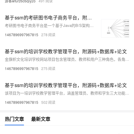
游客wfurz6c6qiy2o
491
基于ssm的考研图书电子商务平台，附源码+数据库+论文
考研图书电子商务平台是一个基于Java的B/S架构系统，适用于Windows环境。该平台设有管理员和用户权限，管理员可管理商品、用户、留言板及订单，用户可管理收货地址、订单、收藏及购买商品。技术框架包括前端Vue+HTML+JavaScript+CSS+LayUI，后端SSM，数据库为MySQL。项目包含17个数据库表，支持Maven构建。提供演示视频和详细文档，支持免费远程调试安装，确保顺利运行。
1467896997967815
278
基于ssm的培训学校教学管理平台，附源码+数据库+论文
金旗帜文化培训学校网站项目包含管理员、教师和用户三种角色，各角色功能通过用例图展示。技术框架采用Java语言，B/S架构，前端为Vue+HTML+CSS+LayUI，后端为SSM，数据库为MySQL，运行环境为JDK8+Tomcat8.5。项目含12张数据库表，非前后端分离，支持演示视频与截图查看。购买后提供免费安装调试服务，确保顺利运行。
1467896997967815
275
基于ssm的培训学校教学管理平台，附源码+数据库+论文
该项目为一培训学校教学管理平台，涵盖管理员、教师和学生三大功能模块。管理员可进行系统全面管理，包括学生、教师、课程等信息的增删改查；教师能管理个人中心、课程及选课信息；学生则可管理个人中心及选课信息。技术框架采用Java编程语言，基于B/S架构，前端使用Vue+HTML+JavaScript+CSS+LayUI，后端采用SSM框架，数据库为MySQL。项目运行环境为JDK8+MySQL5.7+Tomcat8.5，支持远程调试安装。演示视频与详细文档截图均提供下载链接。
1467896997967815
502
热门文章
最新文章