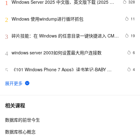
Windows Server 2025 中文版、英文版下载 (2025 年 
328
1
9 月更新)
Windows 使用windump进行循环抓包
11
2
碎片技能：在 Windows 的任意目录一键快捷进入 CMD 
19
3
命令行界面
windows server 2003如何设置最大用户连接数
6
4
《101 Windows Phone 7 Apps》读书笔记-BABY 
4
5
MILESTONES
新版Maps for Windows 10可更轻松驾驭复杂路径
7
6
音视频windows安装ffmpeg6.0并使用vs调试源码笔记
9
7
相关课程
数据库的前世今生
Web性能优化工具WebPageTest（三）——本地部署
7
8
（Windows 7版本）
数据库核心概念
重新想象 Windows 8 Store Apps (39) - 契约: Share 
655
9