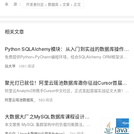
来 源：
开发者社区
>
数据库
>
文章
> 正文
相关文章
Python SQLAlchemy模块：从入门到实战的数据库操作指南
免费提供Python+PyCharm编程环境，结合SQLAlchemy ORM框架详解数据库开发。涵盖连接配置、模型定义、CRUD操作、事务控制及Alembic迁移工具，以电商订单系统为例，深入讲解高并发场景下的性能优化与最佳实践，助你高效构建数据驱动应用。
站大爷
1061
聚光灯已就位！阿里云瑶池数据库邀你征战Cursor首届实战征文大赛
阿里云AnalyticDB携手Cursor中文社区，正式发起首届实战征文大赛！我们诚邀开发者融合Cursor的智能编程能力与AnalyticDB PostgreSQL提供的Supabase服务进行项目开发，让优秀项目被专家看见、被机遇拥抱！
阿里云瑶池数据库_
583
大数据大厂之MySQL数据库课程设计：揭秘MySQL集群架构负载均衡核心算法：从理论到Java代码实战，让你的数据库性能飙升！
本文聚焦 MySQL 集群架构中的负载均衡算法，阐述其重要性。详细介绍轮询、加权轮询、最少连接、加权最少连接、随机、源地址哈希等常用算法，分析各自优缺点及适用场景。并提供 Java 语言代码实现示例，助力直观理解。文章结构清晰，语言通俗易懂，对理解和应用负载均衡算法具有实用价值和参考价值。
青云交（Java大数据AI云原生Python）
741