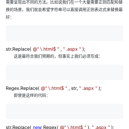
需要呈现出不同的方法。比如说我们在一个大量需要正则匹配和替
换的场景，我们就会希望字符串可以直接调用正则表达式来替换最
好：
str.Replace(
@"
\.html$
"
,
"
.aspx
"
);
这是最符合我们预期的，但事实上我们必须写成：
Regex.Replace(
@"
\.html$
"
, str,
"
.aspx
"
);
即使是这样的代码：
str.Replace(
new
Regex(
@"
\.html$
"
),
"
.aspx
"
);