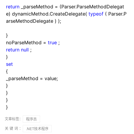
return
_parseMethod
=
(Parser.ParseMethodDelegat
e) dynamicMethod.CreateDelegate(
typeof
( Parser.P
arseMethodDelegate ) );
}
noParseMethod
=
true
;
return
null
;
}
set
{
_parseMethod
=
value;
}
}
}
}
文章标签：
程序员
关键词：
.NET技术程序