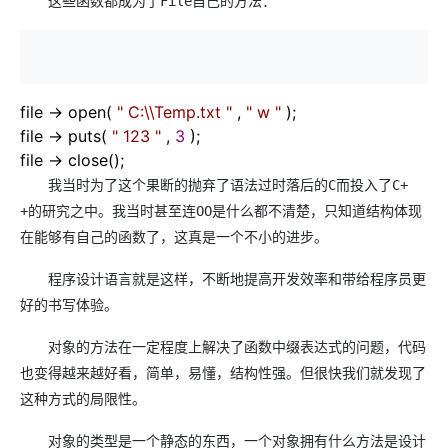
这些函数都成为了File自己的方法：
file
->
open(
"
C:\\Temp.txt
"
,
"
w
"
);
file
->
puts(
"
123
"
,
3
);
file
->
close();
我当时为了这个果断的抛弃了语法过时落后的C而投入了C+
+的研究之中。我当时甚至连OO是什么都不清楚，只知道结构体现
在能够有自己的函数了，这真是一个不小的进步。
程序设计语言就是这样，不断地提高开发效率和带给程序员更
好的书写体验。
对象的方法在一定程度上解决了函数中缀表达式的问题，代码
也变得越来越好看，简单，易懂，结构性强。但很快我们就发现了
这种方式的局限性。
对象的类型是一个静态的东西，一个对象拥有什么方法是设计