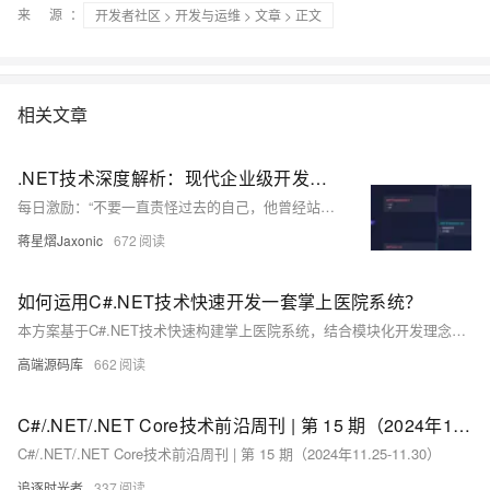
来 源：
开发者社区
>
开发与运维
>
文章
> 正文
相关文章
.NET技术深度解析：现代企业级开发指南
每日激励：“不要一直责怪过去的自己，他曾经站在雾里也很迷茫”。我是蒋星熠Jaxonic，一名在代码宇宙中探索的极客旅人。从.NET Framework到.NET 8，我深耕跨平台、高性能、云原生开发，践行领域驱动设计与微服务架构，用代码书写技术诗篇。分享架构演进、性能优化与AI融合前沿，助力开发者在二进制星河中逐光前行。关注我，共探技术无限可能！
蒋星熠Jaxonic
672
如何运用C#.NET技术快速开发一套掌上医院系统？
本方案基于C#.NET技术快速构建掌上医院系统，结合模块化开发理念与医院信息化需求。核心功能涵盖用户端的预约挂号、在线问诊、报告查询等，以及管理端的排班管理和数据统计。采用.NET Core Web API与uni-app实现前后端分离，支持跨平台小程序开发。数据库选用SQL Server 2012，并通过读写分离与索引优化提升性能。部署方案包括Windows Server与负载均衡设计，确保高可用性。同时针对API差异、数据库老化及高并发等问题制定应对措施，保障系统稳定运行。推荐使用Postman、Redgate等工具辅助开发，提升效率与质量。
高端源码库
662
C#/.NET/.NET Core技术前沿周刊 | 第 15 期（2024年11.25-11.30）
C#/.NET/.NET Core技术前沿周刊 | 第 15 期（2024年11.25-11.30）
追逐时光者
337