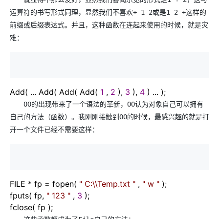
运算符的书写形式同理，显然我们不喜欢+ 1 2或是1 2 +这样的
前缀或后缀表达式。并且，这种函数在连起来使用的时候，就是灾
难：
Add( ... Add( Add( Add(
1
,
2
),
3
),
4
) ... );
OO的出现带来了一个语法的革新，OO认为对象自己可以拥有
自己的方法（函数）。我刚刚接触到OO的时候，最感兴趣的就是打
开一个文件已经不需要这样：
FILE
*
fp
=
fopen(
"
C:\\Temp.txt
"
,
"
w
"
);
fputs( fp,
"
123
"
,
3
);
fclose( fp );