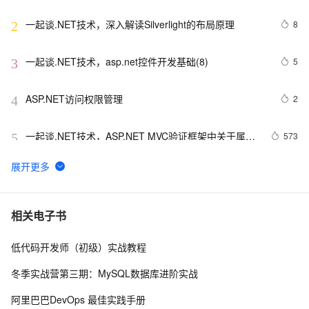
一起谈.NET技术，深入解读Silverlight的布局原理
8
2
一起谈.NET技术，asp.net控件开发基础(8)
5
3
ASP.NET访问权限管理
2
4
一起谈.NET技术，ASP.NET MVC验证框架中关于属性
573
5
标记的通用扩展方法
.NET设计模式（12）：外观模式（Façade Pattern）
8
6
Net设计模式实例之解释器模式（Interpreter Pattern）
517
7
相关电子书
(1)
低代码开发师（初级）实战教程
Asp.Net MVC5入门学习系列④
735
8
冬季实战营第三期：MySQL数据库进阶实战
将 DataTable 或 String 数据转化为json(.NET)
4
9
阿里巴巴DevOps 最佳实践手册