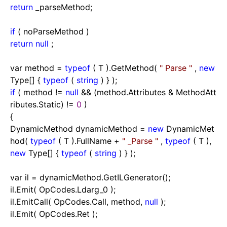
return
_parseMethod;
if
( noParseMethod )
return
null
;
var method
=
typeof
( T ).GetMethod(
"
Parse
"
,
new
Type[] {
typeof
(
string
) } );
if
( method
!=
null
&&
(method.Attributes
&
MethodAtt
ributes.Static)
!=
0
)
{
DynamicMethod dynamicMethod
=
new
DynamicMet
hod(
typeof
( T ).FullName
+
"
_Parse
"
,
typeof
( T ),
new
Type[] {
typeof
(
string
) } );
var il
=
dynamicMethod.GetILGenerator();
il.Emit( OpCodes.Ldarg_0 );
il.EmitCall( OpCodes.Call, method,
null
);
il.Emit( OpCodes.Ret );