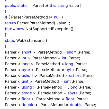
public
static
T ParseTo(
this
string
value )
{
if
( Parser.ParseMethod
!=
null
)
return
Parser.ParseMethod( value );
throw
new
NotSupportedException();
}
static
WebExtensions()
{
Parser
<
short
>
.ParseMethod
=
short
.Parse;
Parser
<
int
>
.ParseMethod
=
int
.Parse;
Parser
<
long
>
.ParseMethod
=
long
.Parse;
Parser
<
byte
>
.ParseMethod
=
byte
.Parse;
Parser
<
ushort
>
.ParseMethod
=
ushort
.Parse;
Parser
<
uint
>
.ParseMethod
=
uint
.Parse;
Parser
<
ulong
>
.ParseMethod
=
ulong
.Parse;
Parser
<
sbyte
>
.ParseMethod
=
sbyte
.Parse;
Parser
<
float
>
.ParseMethod
=
float
.Parse;
Parser
<
double
>
.ParseMethod
=
double
.Parse;