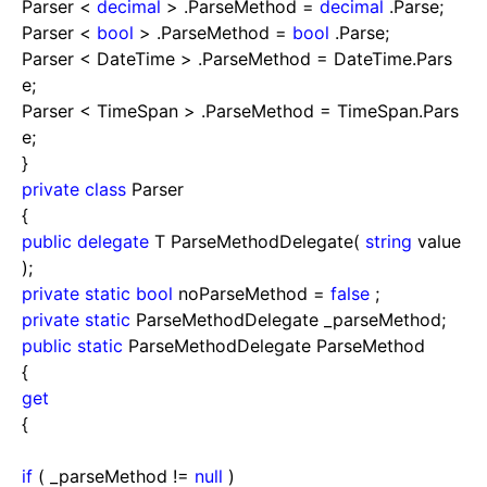
Parser
<
decimal
>
.ParseMethod
=
decimal
.Parse;
Parser
<
bool
>
.ParseMethod
=
bool
.Parse;
Parser
<
DateTime
>
.ParseMethod
=
DateTime.Pars
e;
Parser
<
TimeSpan
>
.ParseMethod
=
TimeSpan.Pars
e;
}
private
class
Parser
{
public
delegate
T ParseMethodDelegate(
string
value
);
private
static
bool
noParseMethod
=
false
;
private
static
ParseMethodDelegate _parseMethod;
public
static
ParseMethodDelegate ParseMethod
{
get
{
if
( _parseMethod
!=
null
)