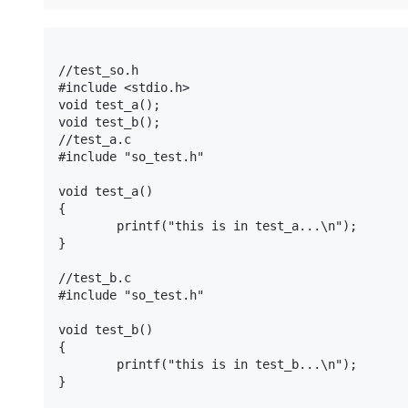
存储
天池大赛
Qwen3.7-Plus
云解析DNS
解决方案免费试用 新老
电子合同
最高领取价值200元试用
能看、能想、能动手的多模
安全
网络与CDN
AI 算法大赛
畅捷通
大数据开发治理平台 Data
AI 产品 免费试用
网络
//test_so.h

安全
云开发大赛
Qwen3-VL-Plus
Tableau 订阅
#include <stdio.h>

1亿+ 大模型 tokens 和 
void test_a();

可观测
入门学习赛
中间件
AI空中课堂在线直播课
void test_b();

云防火墙
140+云产品 免费试用
//test_a.c

上云与迁云
云原生的云上边界网络安全
产品新客免费试用，最长1
数据库
#include "so_test.h"

生态解决方案
大模型服务
企业出海
大模型ACA认证体验
大数据计算
void test_a()

助力企业全员 AI 认知与能
行业生态解决方案
{

千问AI平台-Token Plan
政企业务
媒体服务
	printf("this is in test_a...\n");

开发者生态解决方案
}

企业服务与云通信
千问AI平台-模型体验
AI 开发和 AI 应用解决
//test_b.c

在线体验全尺寸、多种模态
#include "so_test.h"

域名与网站
Happy 系列大模型
void test_b()

终端用户计算
{

	printf("this is in test_b...\n");

Serverless
}

开发工具