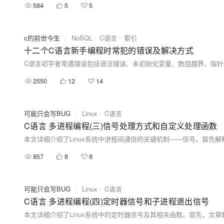
584
5
5
c的前世今生
|
NoSQL
C语言
索引
十二个C语言新手编程时常犯的错误及解决方式
2550
12
14
可能只会写BUG
|
Linux
C语言
C语言 多进程编程(三)信号处理方式和自定义处理函数
857
8
8
可能只会写BUG
|
Linux
C语言
C语言 多进程编程(四)定时器信号和子进程退出信号