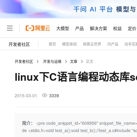
大模型
产品
解决方案
权益
定价
开发者社区
首页
模型体验
探索云世界
问产品
动手实
大模型
产品
解决方案
权益
定价
云市场
伙伴
服务
了解阿里云
精选产品
精选解决方案
普惠上云
产品定价
精选商城
成为销售伙伴
售前咨询
为什么选择阿里云
千问AI平台
开发者社区
开发与运维
文章
正文
了解云产品的定价详情
大模型服务平台百炼
睿译宝，AI翻译排版一
普惠上云 官方力荐
分销伙伴
在线服务
网站建设
什么是云计算
大
linux下C语言编程动态库
大模型服务与应用平台
上传文档即自动完成翻译和
云服务器38元/年起，超
咨询伙伴
多端小程序
技术领先
云上成本管理
售后服务
轻量应用服务器
GLM-5.2：长任务时代
官方推荐返现计划
大模型
精选产品
精选解决方案
Salesforce 国际版订阅
稳定可靠
管理和优化成本
推荐新用户得奖励，单订单
销售伙伴合作计划
2015-03-01
3339
自助服务
友盟天域
安全合规
人工智能与机器学习
AI
文本生成
云数据库 RDS
Hermes Agent，打造
云工开物
无影生态合作计划
在线服务
观测云
分析师报告
自主进化，持久记忆，越用
高校专属算力普惠，学生认
计算
互联网应用开发
Qwen3.8-Max
HOT
Salesforce On Alibaba C
工单服务
Tuya 物联网平台阿里云
研究报告与白皮书
人工智能平台 PAI
快速拥有专属 OpenClaw
简介：
<pre code_snippet_id="609956" snippet_file_name
大模
Consulting Partner 合
大数据
容器
智能体时代全能旗舰模型
免费试用
短信专区
一站式AI开发、训练和推
de <stdio.h>void test_a();void test_b();//test_a.c#include "s
蓝凌 OA
AI 大模型销售与服务生
现代化应用