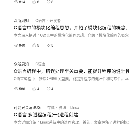
814
8
8
众所周知
|
C语言
开发者
940
5
5
众所周知
|
C语言
C语言编程中，错误处理至关重要，能提升程序的健壮
586
4
4
可能只会写BUG
|
存储
算法
Linux
C语言 多进程编程(一)进程创建