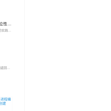
C语言中的模块化编程思想，介绍了模块化编程的概念、实现方式及其优势，强调了合理划分模块、明确接口、保持独立性和内聚性的实践技巧
本文深入探讨了C语言中的模块化编程思想，介绍了模块化编程的概念、实现方式及其优势，强调了合理划分模块、明确接口、保持独立性和内聚性的实践技巧，并通过案例分析展示了其应用，展望了未来的发展趋势，旨在帮助读者提升程序质量和开发效率。
C语言编程中，错误处理至关重要，能提升程序的健壮性和可靠性。本文探讨了C语言中的错误类型（如语法错误、运行时错误）、基本处理方法（如返回值、全局变量、自定义异常处理）、常见策略（如检查返回值、设置标志位、记录错误信息）及错误处理函数（如perror、strerror）。强调了不忽略错误、保持处理一致性及避免过度处理的重要性，并通过文件操作和网络编程实例展示了错误处理的应用。