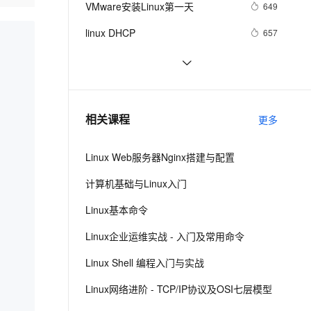
安全
VMware安装Linux第一天
我要投诉
e-1.1-I2V
Cosyvoice-V3-Flash
649
PolarDB
上云场景组合购
Milvus 弹性伸缩功能新增节
伴
漫剧创作，剧本、分镜、视频高效生成
100%兼容MySQL、PostgreSQL，兼容Oracle，支持集中和分布式
覆盖90%+业务场景，专享组合折扣价
点支持范围
畅自然，细节丰富
高表现力语音合成大模型，语音克隆听感自然
VPN
linux DHCP
657
ernetes 版 ACK
云聚AI 严选权益
AI 原生数据库服务发布
SSL 证书
Linux系统命令归纳
509
2V
Fun-ASR
，一键激活高效办公新体验
理容器应用的 K8s 服务
精选AI产品，从模型到应用全链提效
Agent 数据网关
文戏情感细腻自然，动作戏激烈拳拳到肉，实现更强表演能力
支持中英文自由切换，具备更强的噪声鲁棒性
堡垒机
Damn Vulnerable Linux
525
AI 用量加速计划
云原生数据库 PolarDB
防火墙
、识别商机，让客服更高效、服务更出色。
每日一个计算机小知识：Linux
新老同享，达量后返
Agentic Database 发布
7
相关课程
更多
主机安全
应用
Linux Web服务器Nginx搭建与配置
千问办公
NEW
AI 应用及服务市场
的智能体编程平台
一站式AI生产力平台
计算机基础与Linux入门
AI 应用
伶鹊
Linux基本命令
企业级人与Agent协作平台，接入和调度多个数字员工
智能客服平台，对话机器人、对话分析、智能外呼
大模型
Linux企业运维实战 - 入门及常用命令
大模型服务平台百炼 - 全妙
自然语言处理
Linux Shell 编程入门与实战
应用创作平台
多模态内容创作工具，已接入 DeepSeek
数据标注
Linux网络进阶 - TCP/IP协议及OSI七层模型
机器学习