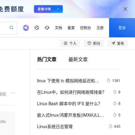
文档
备案
控制台
注册
登录
个人
积分
发布
验
作计划
器
AI 活动
专业服务
服务伙伴合作计划
开发者社区
加入我们
产品动态
服务平台百炼
阿里云 OPC 创新助力计划
热门文章
最新文章
一站式生成采购清单，支持单品或批量购买
可编辑精美 PPT 文稿
S产品伙伴计划（繁花）
峰会
CS
造的大模型服务与应用开发平台
Agency Agents：拥有专属领域专家
AI 生产力先锋
Al MaaS 服务伙伴赋能合作
域名
博文
Careers
至高可申请百万元
Qwen3.8-Max 模型上线
 轻松生成专业的 PPT
开启高性价比 AI 编程新体验
弹性可伸缩的云计算服务
先锋实践拓展 AI 生产力的边界
多领域专家智能体,一键组建 AI 虚拟交付团队
Token 补贴，五大权
计划
海大会
伙伴信用分合作计划
商标
问答
社会招聘
linux 下使用 tc 模拟网络延迟和丢
1381
益加速 OPC 成功
帕鲁游戏服务器
SS
HappyHorse 打造一站式影视创作平台
飞天发布时刻
HOT
Open Search 向量检索版支
划
备案
电子书
校园招聘
包
联机服务器，轻松开启游戏
视频创作，一键激活电商全链路生产力
稳定、安全、高性价比、高性能的云存储服务
所见，即是所愿
持视频检索 Pipeline 功能
可视化编排打通从文字构思到成片全链路闭环
更多支持
在Linux中，如何进行网络故障排查？ 
8
版权
划
公司注册
镜像站
视频生成
语音识别与合成
 智能体与工作流应用
漫剧工坊：一站式动画创作平台
AI 实训营
应用身份服务 (IDaaS)
Linux Bash 脚本中的 IFS 是什么？
8
合作伙伴培训与认证
划
上云迁移
站生成，高效打造优质广告素材
全接入的云上超级电脑
通过阿里云百炼高效搭建AI应用,助力高效开发
快速生产连贯的高质量长漫剧
从基础到进阶，Agent 创客手把手教你
OpenClaw 管理能力上线
lScope
我要反馈
e-1.1-T2V
Qwen3-TTS-Flash
嵌入式linux/鸿蒙开发板(IMX6ULL）
5
查询合作伙伴
n Alibaba Cloud ISV 合作
代维服务
建企业门户网站
10 分钟搭建微信、支付宝小程序
clu
MaxCompute MaxFrame 提
开发（三十四）Linux系统对中断的处
畅细腻的高质量视频
离线语音合成大模型，多语言方言自适应，低延迟高稳定
创新加速
Linux系统日志管理
ope
登录合作伙伴管理后台
645
我要建议
站，无忧落地极速上线
以可视化方式快速构建移动和 PC 门户网站
国内短信简单易用，安全可靠，秒级触达，全球覆盖200+国家和地区。
高效部署网站，快速应用到小程序
供自动弹性内存功能
理（下）