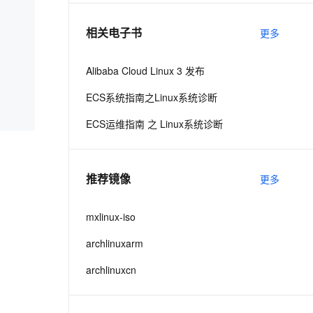
相关电子书
更多
息提取
与 AI 智能体进行实时音视频通话
从文本、图片、视频中提取结构化的属性信息
构建支持视频理解的 AI 音视频实时通话应用
Alibaba Cloud Linux 3 发布
t.diy 一步搞定创意建站
构建大模型应用的安全防护体系
ECS系统指南之Linux系统诊断
通过自然语言交互简化开发流程,全栈开发支持
通过阿里云安全产品对 AI 应用进行安全防护
ECS运维指南 之 Linux系统诊断
推荐镜像
更多
mxlinux-iso
archlinuxarm
archlinuxcn