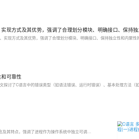
性和可靠性
本文详细介绍了Linux系统中的进程管理。首先，文章解释了进程的概念及其特点，强调了进程作为操作系统中独立可调度实体的重要性。文章还深入讲解了Linux下的进程管理，包括如何获取进程ID、进程地址空间、虚拟地址与物理地址的区别，以及进程状态管理和优先级设置等内容。此外，还介绍了常用进程管理命令如`ps`、`top`、`pstree`和`kill`的使用方法。最后，文章讨论了进程的创建、退出和等待机制，并展示了如何通过`fork()`、`exec`家族函数以及`wait()`和`waitpid()`函数来管理和控制进程。此外，还介绍了守护进程的创建方法。