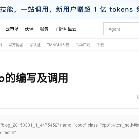
云市场
伙伴
服务
了解阿里云
践
官方博客
考认证
TIANCHI大赛
活动广场
下载
AI 特惠
数据与 API
成为产品伙伴
企业增值服务
最佳实践
价格计算器
AI 场景体
基础软件
产品伙伴合
阿里云认证
市场活动
配置报价
大模型
自助选配和估算价格
步到位
智启 AI 普惠权益
产品生态集成认证中心
企业支持计划
云上春晚
域名与网站
Qwen Audio：打造专属 AI 语音助手
千问官方 MaaS 平台，为开发者和 Agent 而生，新用户赠送 1 亿 + tokens 额度
一句话生成原生
AI Coding
阿里云Maa
2026 阿里云
云服务器 E
为企业打
数据集
Windows
大模型认证
模型
NEW
NEW
so的编写及调用
格式还原
值低价云产品抢先购
至高享 1亿+免费 tokens，加速 Al 应用落地
提供智能易用的域名与建站服务
Qwen-Audio-3.0-Realtime 端到端实时语音角色扮演
输入一句话想法,
智能编程，一键
安全可靠、
产品生态伙伴
专家技术服务
云上奥运之旅
弹性计算合作
阿里云中企出
手机三要素
宝塔 Linux
全部认证
价格优势
开源旗舰模型
即刻拥有 DeepSeek-V4-Pro
阿里云 OPC 创新助力计划
千问大模型
一键部署幻兽
AI 电商营销
对象存储 O
大模型
产品生态伙伴工作台
企业增值服务台
云栖战略参考
云存储合作计
云栖大会
身份实名认证
CentOS
训练营
推动算力普惠，释放技术红利
最高返9万
真正可用的 1M 上下文,一次完成代码全链路开发
快速构建应用程序和网站，即刻迈出上云第一步
轻松解锁专属 DeepSeek-V4-Pro
至高百万元 Token 补贴，加速一人公司成长
多元化、高性能、安全可靠的大模型服务
一键购买专属
从图文生成到
云上的中国
数据库合作计
活动全景
短信
Docker
图片和
自进化智能体
5 分钟轻松部署专属 QwenPaw
Token Plan 模型订阅计划
数字证书管理服务（原SSL证书）
高效搭建 AI
AI 广告创作
无影云电脑
企业成长
NEW
HOT
信息公告
看见新力量
云网络合作计
OCR 文字识别
JAVA
越聪明
证享300元代金券
全托管，含MySQL、PostgreSQL、SQL Server、MariaDB多引擎
Qwen3.8-Max 首发尝鲜，限时加量 10 倍，夜间低至2折
实现全站HTTPS，呈现可信的WEB访问
从聊天伙伴进化为能主动干活的本地数字员工
图文、视频一
随时随地安
魔搭 Mode
Kimi-K3
HappyHors
NEW
loud
服务实践
官网公告
金融模力时刻
Salesforce O
版
发票查验
全能环境
Claude Code + GStack 打造工程团队
千问办公，限时限量积分加倍
Qoder
低代码高效构
AI 建站
短信服务
="blog_20150301_1_4475452" name="code" class="cpp">//test_so.h#in
型
NEW
作计划
Kimi 最新旗舰模型，长程编程与推理利器
让文字生成流
计划
创新中心
魔搭 ModelSc
健康状态
理服务
让AI从“聊天伙伴”进化为能干活的“数字员工”
安装技能 GStack，拥有专属 AI 工程团队
你的AI工作搭子，覆盖日常办公高频场景
面向真实软件的智能体编程平台
0 代码专业建
o_test.h"
客户案例
天气预报查询
操作系统
态合作计划