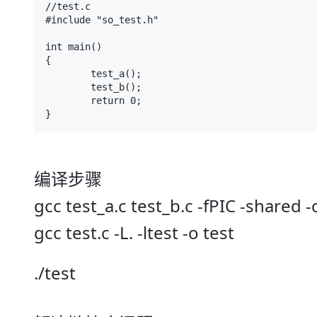
大模型解决方案
//test.c

#include "so_test.h"

迁移与运维管理
快速部署 Dify，高效搭建 
int main()

专有云
{

	test_a();

10 分钟在聊天系统中增加
	test_b();

	return 0;

}
编译步骤
gcc test_a.c test_b.c -fPIC -shared -
gcc test.c -L. -ltest -o test
./test