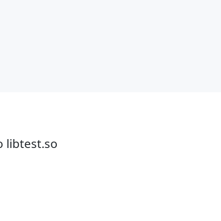
AI 应用
10分钟微调：让0.6B模型媲美235B模
多模态数据信
型
依托云原生高可用架构,实现Dify私有化部署
用1%尺寸在特定领域达到大模型90%以上效果
一个 AI 助手
超强辅助，Bol
即刻拥有 DeepSeek-R1 满血版
在企业官网、通讯软件中为客户提供 AI 客服
多种方案随心选，轻松解锁专属 DeepSeek
o libtest.so