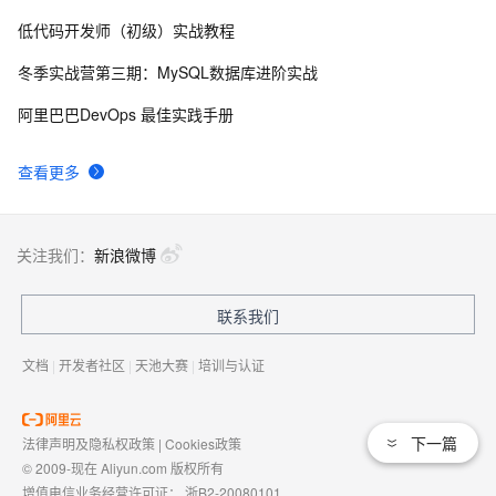
低代码开发师（初级）实战教程
勒索软件指向Flash与Silverlight漏洞
6
8
冬季实战营第三期：MySQL数据库进阶实战
SilverLight: 数据绑定(1)-绑定到数据对象
4
9
阿里巴巴DevOps 最佳实践手册
SilverLight：布局（3）StackPanel 对象
5
10
查看更多
关注我们：
新浪微博
联系我们
文档
|
开发者社区
|
天池大赛
|
培训与认证
下一篇
法律声明及隐私权政策
|
Cookies政策
© 2009-现在 Aliyun.com 版权所有
增值电信业务经营许可证：
浙B2-20080101