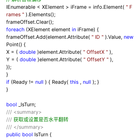
IEnumerable
<
XElement
>
iFrame
=
info.Element(
"
F
rames
"
).Elements();
frameOffset.Clear();
foreach
(XElement element
in
iFrame) {
frameOffset.Add(element.Attribute(
"
ID
"
).Value,
new
Point() {
X
=
(
double
)element.Attribute(
"
OffsetX
"
),
Y
=
(
double
)element.Attribute(
"
OffsetY
"
),
});
}
if
(Ready
!=
null
) { Ready(
this
,
null
); }
}
bool
_IsTurn;
///
<summary>
///
获取或设置是否水平翻转
///
</summary>
public
bool
IsTurn {