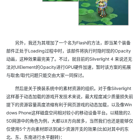
另外，我还为其增加了一个名为
Flash
的方法，即当某个装备
部件正处于
Loading
过程中时，该部件将执行时隐时现的
Opacity
动画，这种效果最完美了。不过，就目前的
Silverlight 4
来说还无
法对
UIElement
的
Opacity
进行
GPU
硬件加速，暂时该方案的拓展
与取舍
/
取代问题只能交由大家一同探讨。
然后是关于换装系统中的素材资源的组织。对于像
Silverlight
这样基于动态加载的游戏开发技术来说，最大程度减少质量损失前
提下的资源容量高度浓缩有利于网页游戏的动态加载，以及像
Win
dows Phone
这样磁盘空间相对较小的移动设备平台。以精致的
2.
5D
网游中的角色为例，大都以
8
方向居多，当然我们也还是能够仅
仅使用
5
个方向素材即达到减少资源开支的效果
(
比如对其中的东
北、东、东南进行水平翻转
)
：