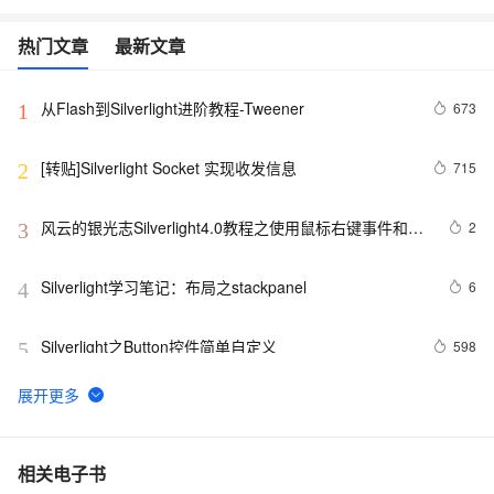
热门文章
最新文章
从Flash到Silverlight进阶教程-Tweener
673
1
[转贴]Silverlight Socket 实现收发信息
715
2
风云的银光志Silverlight4.0教程之使用鼠标右键事件和滚
2
3
轮事件
Silverlight学习笔记：布局之stackpanel
6
4
Silverlight之Button控件简单自定义
598
5
Silverlight中鼠标事件的js开发
2
6
Silverlight 结合ArcGis 在地图画面上显示名称+ 点选图层
3
7
相关电子书
事件委派