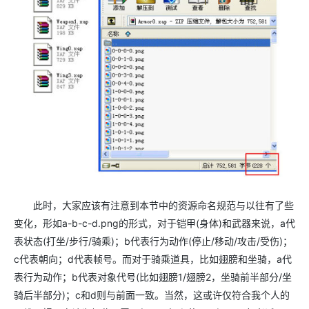
此时，大家应该有注意到本节中的资源命名规范与以往有了些
变化，形如
a-b-c-d.png
的形式，对于铠甲
(
身体
)
和武器来说，
a
代
表状态
(
打坐
/
步行
/
骑乘
)
；
b
代表行为动作
(
停止
/
移动
/
攻击
/
受伤
)
；
c
代表朝向；
d
代表帧号。而对于骑乘道具，比如翅膀和坐骑，
a
代
表行为动作；
b
代表对象代号
(
比如翅膀
1/
翅膀
2
，坐骑前半部分
/
坐
骑后半部分
)
；
c
和
d
则与前面一致。当然，这或许仅符合我个人的