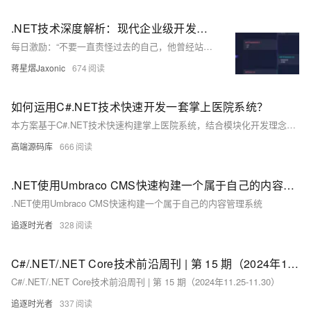
.NET技术深度解析：现代企业级开发指南
每日激励：“不要一直责怪过去的自己，他曾经站在雾里也很迷茫”。我是蒋星熠Jaxonic，一名在代码宇宙中探索的极客旅人。从.NET Framework到.NET 8，我深耕跨平台、高性能、云原生开发，践行领域驱动设计与微服务架构，用代码书写技术诗篇。分享架构演进、性能优化与AI融合前沿，助力开发者在二进制星河中逐光前行。关注我，共探技术无限可能！
蒋星熠Jaxonic
674
如何运用C#.NET技术快速开发一套掌上医院系统？
本方案基于C#.NET技术快速构建掌上医院系统，结合模块化开发理念与医院信息化需求。核心功能涵盖用户端的预约挂号、在线问诊、报告查询等，以及管理端的排班管理和数据统计。采用.NET Core Web API与uni-app实现前后端分离，支持跨平台小程序开发。数据库选用SQL Server 2012，并通过读写分离与索引优化提升性能。部署方案包括Windows Server与负载均衡设计，确保高可用性。同时针对API差异、数据库老化及高并发等问题制定应对措施，保障系统稳定运行。推荐使用Postman、Redgate等工具辅助开发，提升效率与质量。
高端源码库
666
.NET使用Umbraco CMS快速构建一个属于自己的内容管理系统
.NET使用Umbraco CMS快速构建一个属于自己的内容管理系统
追逐时光者
328
C#/.NET/.NET Core技术前沿周刊 | 第 15 期（2024年11.25-11.30）
C#/.NET/.NET Core技术前沿周刊 | 第 15 期（2024年11.25-11.30）
追逐时光者
337