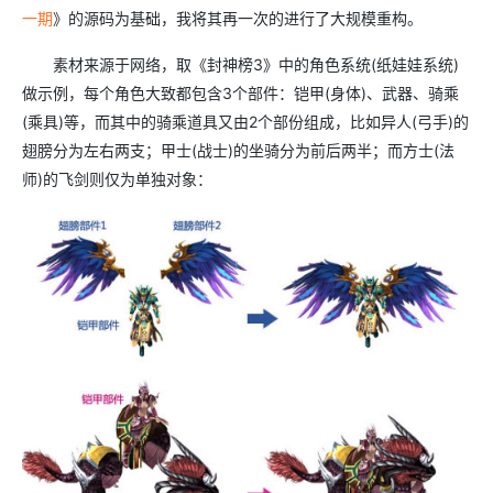
一期
》的源码为基础，我将其再一次的进行了大规模重构。
素材来源于网络，取《封神榜
3
》中的角色系统
(
纸娃娃系统
)
做示例，每个角色大致都包含
3
个部件：铠甲
(
身体
)
、武器、骑乘
(乘
具
)
等，而其中的骑乘道具又由
2
个部份组成，比如异人
(
弓手
)
的
翅膀分为左右两支；甲士
(
战士
)
的坐骑分为前后两半；而方士
(
法
师
)
的飞剑则仅为单独对象：