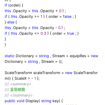
if
(order) {
this
.Opacity
=
this
.Opacity
+
0.1
;
if
(
this
.Opacity
>=
1
) { order
=
false
; }
}
else
{
this
.Opacity
=
this
.Opacity
-
0.1
;
if
(
this
.Opacity
<=
0.3
) { order
=
true
; }
}
}
static
Dictionary
<
string
, Stream
>
equipRes
=
new
Dictionary
<
string
, Stream
>
();
ScaleTransform scaleTransform
=
new
ScaleTransfor
m() { ScaleX
=
-
1
};
///
<summary>
///
呈现帧图
///
</summary>
public
void
Display(
string
key) {