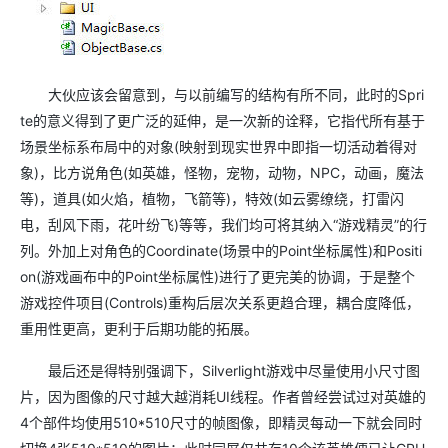
大伙应该会留意到，与以前编写的结构有所不同，此时的
Spri
te
的意义得到了更广泛的延伸，是一次新的诠释，它指代所有基于
场景坐标系布局中的对象
(
映射到现实世界中即指一切活动着得对
象
)
，比方说角色
(
如英雄，怪物，宠物，动物，
NPC
，动画，魔法
等
)
，道具
(
如火焰，植物，飞箭等
)
，特效
(
如云雾缭绕，打雷闪
电，刮风下雨，花叶纷飞
)
等等，我们均可将其纳入“游戏精灵”的行
列。外加上对角色的
Coordinate(
场景中的
Point
坐标属性
)
和
Positi
on(
游戏画布中的
Point
坐标属性
)
进行了更完美的协调，于是整个
游戏控件项目
(Controls)
重构后层次关系更趋合理，耦合度降低，
重用性更高，更利于后期功能的拓展。
最后还是得特别强调下，
Silverlight
游戏中尽量使用小尺寸图
片，因为图像的尺寸越大越消耗
UI
线程。作者曾经尝试过对英雄的
4
个部件均使用
510*510
尺寸的帧图像，即精灵每动一下就会同时