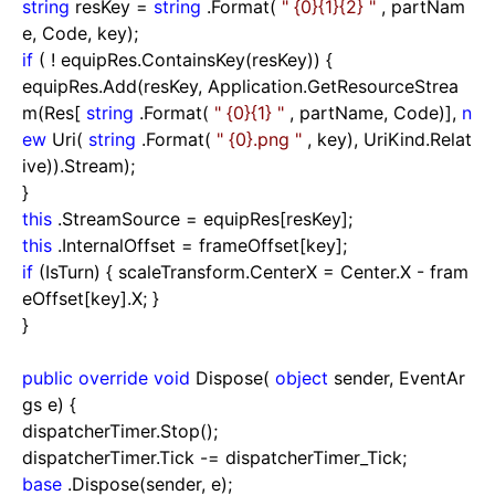
string
resKey
=
string
.Format(
"
{0}{1}{2}
"
, partNam
e, Code, key);
if
(
!
equipRes.ContainsKey(resKey)) {
equipRes.Add(resKey, Application.GetResourceStrea
m(Res[
string
.Format(
"
{0}{1}
"
, partName, Code)],
n
ew
Uri(
string
.Format(
"
{0}.png
"
, key), UriKind.Relat
ive)).Stream);
}
this
.StreamSource
=
equipRes[resKey];
this
.InternalOffset
=
frameOffset[key];
if
(IsTurn) { scaleTransform.CenterX
=
Center.X
-
fram
eOffset[key].X; }
}
public
override
void
Dispose(
object
sender, EventAr
gs e) {
dispatcherTimer.Stop();
dispatcherTimer.Tick
-=
dispatcherTimer_Tick;
base
.Dispose(sender, e);