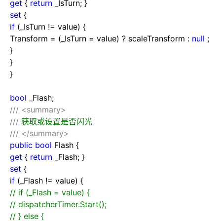
get
{
return
_IsTurn; }
set
{
if
(_IsTurn
!=
value) {
Transform
=
(_IsTurn
=
value)
?
scaleTransform :
null
;
}
}
}
bool
_Flash;
///
<summary>
///
获取或设置是否闪光
///
</summary>
public
bool
Flash {
get
{
return
_Flash; }
set
{
if
(_Flash
!=
value) {
//
if (_Flash = value) {
//
dispatcherTimer.Start();
//
} else {