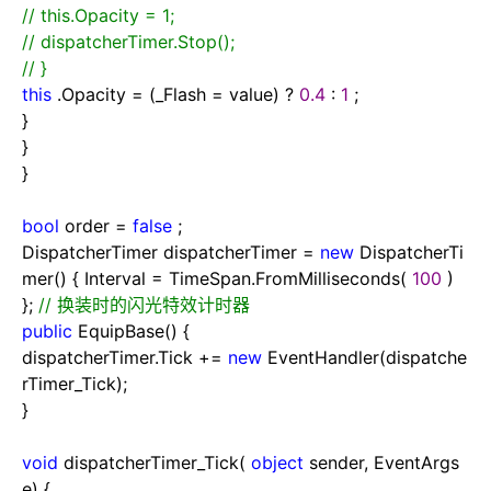
//
this.Opacity = 1;
//
dispatcherTimer.Stop();
//
}
this
.Opacity
=
(_Flash
=
value)
?
0.4
:
1
;
}
}
}
bool
order
=
false
;
DispatcherTimer dispatcherTimer
=
new
DispatcherTi
mer() { Interval
=
TimeSpan.FromMilliseconds(
100
)
};
//
换装时的闪光特效计时器
public
EquipBase() {
dispatcherTimer.Tick
+=
new
EventHandler(dispatche
rTimer_Tick);
}
void
dispatcherTimer_Tick(
object
sender, EventArgs
e) {