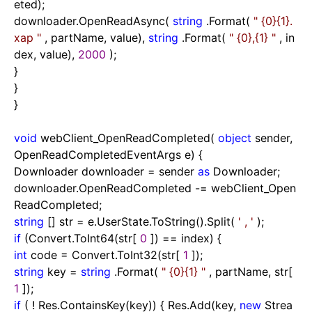
eted);
downloader.OpenReadAsync(
string
.Format(
"
{0}{1}.
xap
"
, partName, value),
string
.Format(
"
{0},{1}
"
, in
dex, value),
2000
);
}
}
}
void
webClient_OpenReadCompleted(
object
sender,
OpenReadCompletedEventArgs e) {
Downloader downloader
=
sender
as
Downloader;
downloader.OpenReadCompleted
-=
webClient_Open
ReadCompleted;
string
[] str
=
e.UserState.ToString().Split(
'
,
'
);
if
(Convert.ToInt64(str[
0
])
==
index) {
int
code
=
Convert.ToInt32(str[
1
]);
string
key
=
string
.Format(
"
{0}{1}
"
, partName, str[
1
]);
if
(
!
Res.ContainsKey(key)) { Res.Add(key,
new
Strea