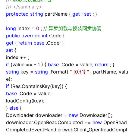
///
</summary>
protected
string
partName {
get
;
set
; }
long
index
=
0
;
//
异步加载与换装同步协调
public
override
int
Code {
get
{
return
base
.Code; }
set
{
index
++
;
if
(value
==
-
1
) {
base
.Code
=
value;
return
; }
string
key
=
string
.Format(
"
{0}{1}
"
, partName, valu
e);
if
(Res.ContainsKey(key)) {
base
.Code
=
value;
loadConfig(key);
}
else
{
Downloader downloader
=
new
Downloader();
downloader.OpenReadCompleted
+=
new
OpenRead
CompletedEventHandler(webClient_OpenReadCompl