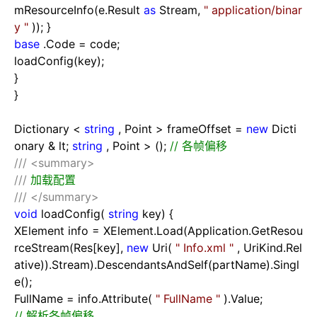
mResourceInfo(e.Result
as
Stream,
"
application/binar
y
"
)); }
base
.Code
=
code;
loadConfig(key);
}
}
Dictionary
<
string
, Point
>
frameOffset
=
new
Dicti
onary
&
lt;
string
, Point
>
();
//
各帧偏移
///
<summary>
///
加载配置
///
</summary>
void
loadConfig(
string
key) {
XElement info
=
XElement.Load(Application.GetResou
rceStream(Res[key],
new
Uri(
"
Info.xml
"
, UriKind.Rel
ative)).Stream).DescendantsAndSelf(partName).Singl
e();
FullName
=
info.Attribute(
"
FullName
"
).Value;
//
解析各帧偏移