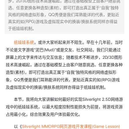
步，2D/3D图形技术高速崛起，通过在基础模型上由客户随意挑
选、任意更换各种造型(素材)，即可打造出真正属于“自我”独特
风格的网络虚拟形象，QQ秀便是我们耳熟能详的代表，更贴近
真实的如(RPG)游戏及虚拟现实中的换装/换肤系统同样亦得益
于纸娃娃机制。
纸娃娃系统
，或许大家听起来并不陌生。早在十几年前，当时
不论是文字游戏“泥巴
(Mud)
”或是交友、社交网站，我们只能通过
屏幕上的文字来传达与交互信息；随着技术不断进步，
2D/3D
图形
技术高速崛起，通过在基础模型上由客户随意挑选、任意更换各种
造型
(
素材
)
，即可打造出真正属于“自我”独特风格的网络虚拟形
象，
QQ
秀便是我们耳熟能详的代表，更贴近真实的如
(RPG)
游戏
及虚拟现实中的换装
/
换肤系统同样亦得益于纸娃娃机制。
本节，我将向大家讲解如何最好的实现
Silverlight 2.5D
网络游
戏中的纸娃娃系统，以最大程度控制性能损失为前提，将游戏资源
占用最小化，综合效果及用户体验最优化。
以《
Silverlight MMORPG
网页游戏开发课程(Game Lesson)