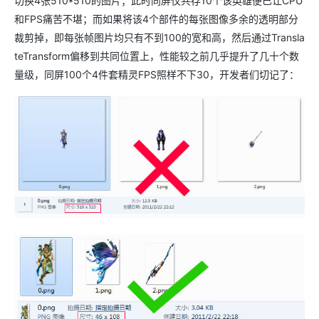
切换
4
张
510*510
的图片；此时同屏仅共存
10
个该英雄便已让
CPU
和
FPS
痛苦不堪；而如果将该
4
个部件的每张图像多余的透明部分
裁剪掉，即每张帧图片均只有不到
100
的宽和高，然后通过
Transla
teTransform
偏移到共同位置上，性能较之前几乎提升了几十个数
量级，同屏
100
个
4
件套精灵
FPS
照样不下
30
，开发者们切记了：