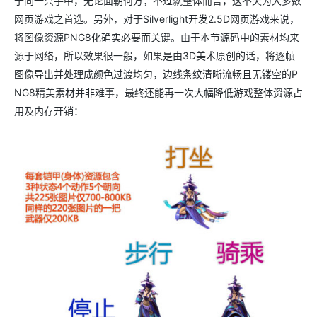
于同一只手中，无论面朝何方；不过就整体而言，这不失为大多数
网页游戏之首选。另外，对于
Silverlight开发2.5D
网页游戏来说，
将图像资源
PNG8
化确实必要而关键。由于本节源码中的素材均来
源于网络，所以效果很一般，如果是由
3D
美术原创的话，将逐帧
图像导出并处理成颜色过渡均匀，边线条纹清晰流畅且无镂空的
P
NG8
精美素材并非难事，最终还能再一次大幅降低游戏整体资源占
用及内存开销：