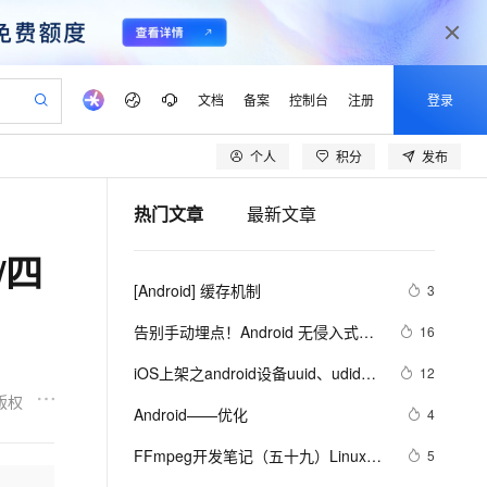
文档
备案
控制台
注册
登录
个人
积分
发布
验
作计划
器
AI 活动
专业服务
服务伙伴合作计划
开发者社区
加入我们
产品动态
服务平台百炼
阿里云 OPC 创新助力计划
热门文章
最新文章
一站式生成采购清单，支持单品或批量购买
io：打造专属 AI 语音助手
S产品伙伴计划（繁花）
峰会
CS
造的大模型服务与应用开发平台
一句话生成原生可编辑精美 PPT 文稿
AI 生产力先锋
Al MaaS 服务伙伴赋能合作
域名
博文
Careers
至高可申请百万元
Qwen3.8-Max 模型上线
/四
开启高性价比 AI 编程新体验
弹性可伸缩的云计算服务
Qwen-Audio-3.0-Realtime 端到端实时语音角色扮演
输入一句话想法, 轻松生成专业的 PPT
先锋实践拓展 AI 生产力的边界
Token 补贴，五大权
计划
海大会
伙伴信用分合作计划
商标
问答
社会招聘
[Android] 缓存机制
3
益加速 OPC 成功
eek-V4-Pro
SS
一键部署幻兽帕鲁游戏服务器
飞天发布时刻
HOT
Open Search 向量检索版支
划
备案
电子书
校园招聘
pSeek-V4-Pro
视频创作，一键激活电商全链路生产力
稳定、安全、高性价比、高性能的云存储服务
一键购买专属联机服务器，轻松开启游戏
所见，即是所愿
持视频检索 Pipeline 功能
更多支持
告别手动埋点！Android 无侵入式数
16
划
公司注册
镜像站
视频生成
语音识别与合成
据采集方案深度解析
专属 QwenPaw
漫剧工坊：一站式动画创作平台
AI 实训营
HOT
应用身份服务 (IDaaS)
iOS上架之android设备uuid、udid使
12
合作伙伴培训与认证
划
上云迁移
站生成，高效打造优质广告素材
全接入的云上超级电脑
从聊天伙伴进化为能主动干活的本地数字员工
快速生产连贯的高质量长漫剧
从基础到进阶，Agent 创客手把手教你
OpenClaw 管理能力上线
用教程
版权
lScope
我要反馈
e-1.1-T2V
Qwen3-TTS-Flash
Android——优化
4
查询合作伙伴
n Alibaba Cloud ISV 合作
代维服务
建企业门户网站
10 分钟搭建微信、支付宝小程序
MaxCompute MaxFrame 提
畅细腻的高质量视频
离线语音合成大模型，多语言方言自适应，低延迟高稳定
创新加速
FFmpeg开发笔记（五十九）Linux编
ope
登录合作伙伴管理后台
5
我要建议
站，无忧落地极速上线
以可视化方式快速构建移动和 PC 门户网站
国内短信简单易用，安全可靠，秒级触达，全球覆盖200+国家和地区。
高效部署网站，快速应用到小程序
供自动弹性内存功能
译ijkplayer的Android平台so库