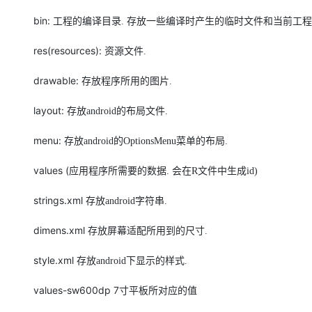
bin:
工程的编译目录
.
存放一些编译时产生的临时文件和当前工程
res(resources):
资源文件
.
drawable:
存放程序所用的图片
.
layout:
存放
android
的布局文件
.
menu:
存放
android
的
OptionsMenu
菜单的布局
.
values (
应用程序所需要的数据
.
会在
R
文件中生成
id)
strings.xml
存放
android
字符串
.
dimens.xml
存放屏幕适配所用到的尺寸
.
style.xml
存放
android
下显示的样式
.
values-sw600dp 7
寸平板所对应的值