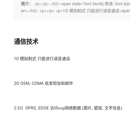
存储
天池大赛
Qwen3.7-Plus
简介：
<p></p> <h2><span style="font-family:黑体; font-si
云解析DNS
解决方案免费试用 新老
电子合同
an></h2> <p></p> <p>1G 模拟制式 只能进行语音通话<span styl
最高领取价值200元试用
能看、能想、能动手的多模
安全
网络与CDN
AI 算法大赛
畅捷通
大数据开发治理平台 Data
AI 产品 免费试用
网络
安全
云开发大赛
Qwen3-VL-Plus
Tableau 订阅
1亿+ 大模型 tokens 和 
可观测
入门学习赛
中间件
AI空中课堂在线直播课
云防火墙
140+云产品 免费试用
通信技术
上云与迁云
云原生的云上边界网络安全
产品新客免费试用，最长1
数据库
生态解决方案
大模型服务
企业出海
大模型ACA认证体验
1G 模拟制式 只能进行语音通话
大数据计算
.
助力企业全员 AI 认知与能
行业生态解决方案
千问AI平台-Token Plan
政企业务
媒体服务
开发者生态解决方案
企业服务与云通信
2G GSM, CDMA 收发短信和邮件
.
千问AI平台-模型体验
AI 开发和 AI 应用解决
在线体验全尺寸、多种模态
域名与网站
Happy 系列大模型
终端用户计算
2.5G GPRS, EDGE 访问
wap
网络数据
.(
图片
,
壁纸
,
文字信息
)
Serverless
开发工具