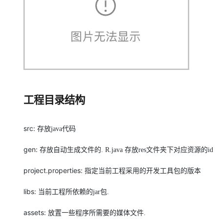
工程目录结构
src:
存放
java
代码
gen:
存放自动生成文件的
. R.java
存放
res
文件夹下对应资源的
id
project.properties:
指定当前工程采用的开发工具包的版本
libs:
当前工程所依赖的
jar
包
.
assets:
放置一些程序所需要的媒体文件
.