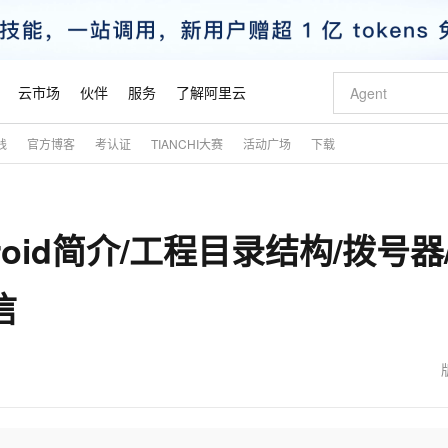
云市场
伙伴
服务
了解阿里云
践
官方博客
考认证
TIANCHI大赛
活动广场
下载
AI 特惠
数据与 API
成为产品伙伴
企业增值服务
最佳实践
价格计算器
AI 场景体
基础软件
产品伙伴合
阿里云认证
市场活动
配置报价
大模型
自助选配和估算价格
新方式
睿译宝，AI翻译排版一步到位
智启 AI 普惠权益
产品生态集成认证中心
企业支持计划
云上春晚
域名与网站
千问官方 MaaS 平台，为开发者和 Agent 而生，新用户赠送 1 亿 + tokens 额度
Qwen Aud
AI Coding
阿里云Maa
2026 阿里云
云服务器 E
为企业打
数据集
Windows
大模型认证
模型
NEW
NEW
ndroid简介/工程目录结构/拨号器
交付可用成果
值低价云产品抢先购
上传文档即自动完成翻译和格式还原
至高享 1亿+免费 tokens，加速 Al 应用落地
提供智能易用的域名与建站服务
智能编程，一键
安全可靠、
产品生态伙伴
专家技术服务
云上奥运之旅
弹性计算合作
阿里云中企出
手机三要素
宝塔 Linux
全部认证
价格优势
有专属领域专家
GLM-5.2：长任务时代开源旗舰模型
阿里云 OPC 创新助力计划
千问大模型
即刻拥有 DeepS
AI 电商营销
对象存储 O
大模型
产品生态伙伴工作台
企业增值服务台
云栖战略参考
云存储合作计
云栖大会
身份实名认证
CentOS
训练营
信
推动算力普惠，释放技术红利
最高返9万
多领域专家智能体,一键组建 AI 虚拟交付团队
快速构建应用程序和网站，即刻迈出上云第一步
至高百万元 Token 补贴，加速一人公司成长
多元化、高性能、安全可靠的大模型服务
真正可用的 1M 上下文,一次完成代码全链路开发
轻松解锁专属 Dee
从图文生成到
云上的中国
数据库合作计
活动全景
短信
Docker
图片和
站式影视创作平台
Hermes Agent，打造自进化智能体
Token Plan 模型订阅计划
数字证书管理服务（原SSL证书）
5 分钟轻松部署
AI 广告创作
无影云电脑
企业成长
NEW
信息公告
看见新力量
云网络合作计
OCR 文字识别
JAVA
证享300元代金券
可视化编排打通从文字构思到成片全链路闭环
全托管，含MySQL、PostgreSQL、SQL Server、MariaDB多引擎
自主进化，持久记忆，越用越聪明
Qwen3.8-Max 首发尝鲜，限时加量 10 倍，夜间低至2折
实现全站HTTPS，呈现可信的WEB访问
图文、视频一
随时随地安
魔搭 Mode
Kimi-K3
HappyHors
NEW
loud
服务实践
官网公告
金融模力时刻
Salesforce O
版
发票查验
全能环境
Claude Code + GStack 打造工程团队
千问办公，限时限量积分加倍
Qoder
低代码高效构
AI 建站
短信服务
型
NEW
作计划
Kimi 最新旗舰模型，长程编程与推理利器
让文字生成流
计划
创新中心
魔搭 ModelSc
健康状态
理服务
让AI从“聊天伙伴”进化为能干活的“数字员工”
安装技能 GStack，拥有专属 AI 工程团队
你的AI工作搭子，覆盖日常办公高频场景
面向真实软件的智能体编程平台
0 代码专业建
客户案例
天气预报查询
操作系统
态合作计划