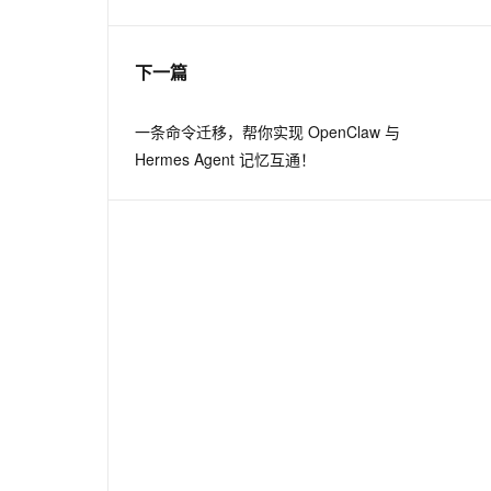
息提取
与 AI 智能体进行实时音视频通话
下一篇
从文本、图片、视频中提取结构化的属性信息
构建支持视频理解的 AI 音视频实时通话应用
t.diy 一步搞定创意建站
构建大模型应用的安全防护体系
一条命令迁移，帮你实现 OpenClaw 与
通过自然语言交互简化开发流程,全栈开发支持
通过阿里云安全产品对 AI 应用进行安全防护
Hermes Agent 记忆互通！