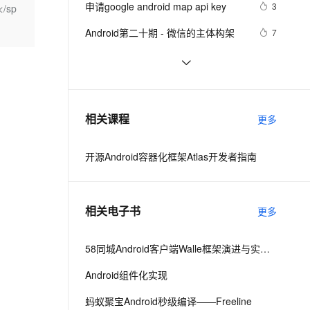
安全
申请google android map api key
我要投诉
e-1.1-I2V
Cosyvoice-V3-Flash
3
</sp
PolarDB
上云场景组合购
Milvus 弹性伸缩功能新增节
伴
漫剧创作，剧本、分镜、视频高效生成
100%兼容MySQL、PostgreSQL，兼容Oracle，支持集中和分布式
覆盖90%+业务场景，专享组合折扣价
点支持范围
畅自然，细节丰富
高表现力语音合成大模型，语音克隆听感自然
VPN
Android第二十期 - 微信的主体构架
7
ernetes 版 ACK
云聚AI 严选权益
AI 原生数据库服务发布
SSL 证书
Android布局变化时动画效果的现实
4
2V
Fun-ASR
，一键激活高效办公新体验
理容器应用的 K8s 服务
精选AI产品，从模型到应用全链提效
Agent 数据网关
(一)
文戏情感细腻自然，动作戏激烈拳拳到肉，实现更强表演能力
支持中英文自由切换，具备更强的噪声鲁棒性
堡垒机
Android显示GIF动画完整示例(一)
5
AI 用量加速计划
云原生数据库 PolarDB
防火墙
、识别商机，让客服更高效、服务更出色。
android launcher2
新老同享，达量后返
Agentic Database 发布
7
相关课程
更多
主机安全
应用
开源Android容器化框架Atlas开发者指南
千问办公
NEW
AI 应用及服务市场
的智能体编程平台
一站式AI生产力平台
AI 应用
伶鹊
相关电子书
更多
企业级人与Agent协作平台，接入和调度多个数字员工
智能客服平台，对话机器人、对话分析、智能外呼
大模型
大模型服务平台百炼 - 全妙
58同城Android客户端Walle框架演进与实践之路
自然语言处理
应用创作平台
多模态内容创作工具，已接入 DeepSeek
Android组件化实现
数据标注
机器学习
蚂蚁聚宝Android秒级编译——Freeline