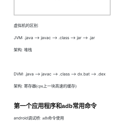
虚拟机的区别
:
JVM: .java --> javac --> .class --> jar --> .jar
架构
:
堆栈
DVM: .java --> javac --> .class --> dx.bat --> .dex
架构
:
寄存器
(cpu
上一块高速的缓存
)
第一个应用程序和
adb
常用命令
android
调试桥
: adb
命令使用