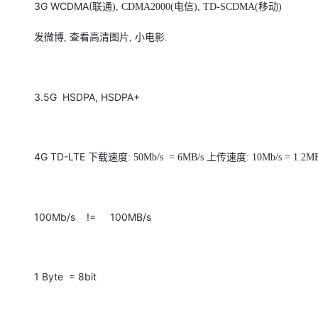
3G WCDMA(
大模型解决方案
联通
), CDMA2000(
电信
), TD-SCDMA(
移动
)
迁移与运维管理
发微博
快速部署 Dify，高效搭建 
,
查看高清图片
,
小电影
.
专有云
10 分钟在聊天系统中增加
3.5G HSDPA, HSDPA+
4G TD-LTE 下载速度
上传速度
: 50Mb/s = 6MB/s
: 10Mb/s = 1.2M
100Mb/s != 100MB/s
1 Byte = 8bit