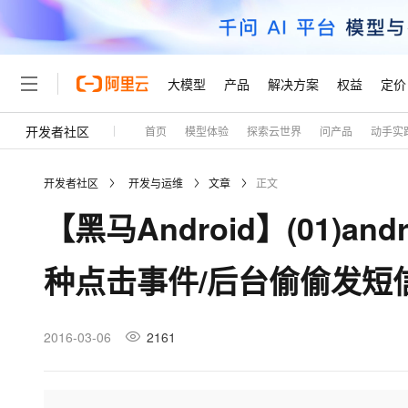
大模型
产品
解决方案
权益
定价
开发者社区
首页
模型体验
探索云世界
问产品
动手实
大模型
产品
解决方案
权益
定价
云市场
伙伴
服务
了解阿里云
精选产品
精选解决方案
普惠上云
产品定价
精选商城
成为销售伙伴
售前咨询
为什么选择阿里云
千问AI平台
开发者社区
开发与运维
文章
正文
了解云产品的定价详情
大模型服务平台百炼
千问办公，解锁你的工作
普惠上云 官方力荐
分销伙伴
在线服务
网站建设
什么是云计算
大
【黑马Android】(01)a
大模型服务与应用平台
企业级Agent产品，直接
云服务器38元/年起，超
咨询伙伴
多端小程序
技术领先
云上成本管理
售后服务
轻量应用服务器
Agency Agents：拥
官方推荐返现计划
大模型
精选产品
精选解决方案
Salesforce 国际版订阅
稳定可靠
种点击事件/后台偷偷发短
管理和优化成本
推荐新用户得奖励，单订单
销售伙伴合作计划
自助服务
友盟天域
安全合规
人工智能与机器学习
AI
文本生成
云数据库 RDS
HappyHorse 打造一
云工开物
无影生态合作计划
在线服务
观测云
分析师报告
高校专属算力普惠，学生认
计算
互联网应用开发
2016-03-06
2161
Qwen3.8-Max
HOT
Salesforce On Alibaba C
工单服务
Tuya 物联网平台阿里云
研究报告与白皮书
人工智能平台 PAI
快速拥有专属 OpenClaw
大模
Consulting Partner 合
大数据
容器
智能体时代全能旗舰模型
免费试用
短信专区
一站式AI开发、训练和推
蓝凌 OA
AI 大模型销售与服务生
现代化应用