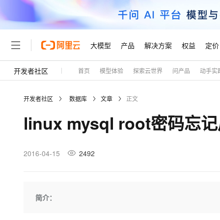
大模型
产品
解决方案
权益
定价
开发者社区
首页
模型体验
探索云世界
问产品
动手实
大模型
产品
解决方案
权益
定价
云市场
伙伴
服务
了解阿里云
精选产品
精选解决方案
普惠上云
产品定价
精选商城
成为销售伙伴
售前咨询
为什么选择阿里云
千问AI平台
开发者社区
数据库
文章
正文
了解云产品的定价详情
大模型服务平台百炼
千问办公，解锁你的工作
普惠上云 官方力荐
分销伙伴
在线服务
网站建设
什么是云计算
大
linux mysql root密码
大模型服务与应用平台
企业级Agent产品，直接
云服务器38元/年起，超
咨询伙伴
多端小程序
技术领先
云上成本管理
售后服务
轻量应用服务器
Agency Agents：拥
官方推荐返现计划
大模型
精选产品
精选解决方案
Salesforce 国际版订阅
稳定可靠
管理和优化成本
推荐新用户得奖励，单订单
销售伙伴合作计划
2016-04-15
2492
自助服务
友盟天域
安全合规
人工智能与机器学习
AI
文本生成
云数据库 RDS
HappyHorse 打造一
云工开物
无影生态合作计划
在线服务
观测云
分析师报告
高校专属算力普惠，学生认
计算
互联网应用开发
Qwen3.8-Max
HOT
Salesforce On Alibaba C
工单服务
Tuya 物联网平台阿里云
研究报告与白皮书
人工智能平台 PAI
快速拥有专属 OpenClaw
简介：
大模
Consulting Partner 合
大数据
容器
智能体时代全能旗舰模型
免费试用
短信专区
一站式AI开发、训练和推
蓝凌 OA
AI 大模型销售与服务生
现代化应用