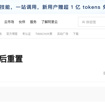
云市场
伙伴
服务
了解阿里云
践
官方博客
考认证
TIANCHI大赛
活动广场
下载
AI 特惠
数据与 API
成为产品伙伴
企业增值服务
最佳实践
价格计算器
AI 场景体
基础软件
产品伙伴合
阿里云认证
市场活动
配置报价
大模型
自助选配和估算价格
新方式
睿译宝，AI翻译排版一步到位
智启 AI 普惠权益
产品生态集成认证中心
企业支持计划
云上春晚
域名与网站
千问官方 MaaS 平台，为开发者和 Agent 而生，新用户赠送 1 亿 + tokens 额度
Qwen Aud
AI Coding
阿里云Maa
2026 阿里云
云服务器 E
为企业打
数据集
Windows
大模型认证
模型
NEW
NEW
忘记后重置
交付可用成果
值低价云产品抢先购
上传文档即自动完成翻译和格式还原
至高享 1亿+免费 tokens，加速 Al 应用落地
提供智能易用的域名与建站服务
智能编程，一键
安全可靠、
产品生态伙伴
专家技术服务
云上奥运之旅
弹性计算合作
阿里云中企出
手机三要素
宝塔 Linux
全部认证
价格优势
有专属领域专家
GLM-5.2：长任务时代开源旗舰模型
阿里云 OPC 创新助力计划
千问大模型
即刻拥有 DeepS
AI 电商营销
对象存储 O
大模型
产品生态伙伴工作台
企业增值服务台
云栖战略参考
云存储合作计
云栖大会
身份实名认证
CentOS
训练营
推动算力普惠，释放技术红利
最高返9万
多领域专家智能体,一键组建 AI 虚拟交付团队
快速构建应用程序和网站，即刻迈出上云第一步
至高百万元 Token 补贴，加速一人公司成长
多元化、高性能、安全可靠的大模型服务
真正可用的 1M 上下文,一次完成代码全链路开发
轻松解锁专属 Dee
从图文生成到
云上的中国
数据库合作计
活动全景
短信
Docker
图片和
站式影视创作平台
Hermes Agent，打造自进化智能体
Token Plan 模型订阅计划
数字证书管理服务（原SSL证书）
5 分钟轻松部署
AI 广告创作
无影云电脑
企业成长
NEW
信息公告
看见新力量
云网络合作计
OCR 文字识别
JAVA
证享300元代金券
可视化编排打通从文字构思到成片全链路闭环
全托管，含MySQL、PostgreSQL、SQL Server、MariaDB多引擎
自主进化，持久记忆，越用越聪明
Qwen3.8-Max 首发尝鲜，限时加量 10 倍，夜间低至2折
实现全站HTTPS，呈现可信的WEB访问
图文、视频一
随时随地安
魔搭 Mode
Kimi-K3
HappyHors
NEW
loud
服务实践
官网公告
金融模力时刻
Salesforce O
版
发票查验
全能环境
Claude Code + GStack 打造工程团队
千问办公，限时限量积分加倍
Qoder
低代码高效构
AI 建站
短信服务
型
NEW
作计划
Kimi 最新旗舰模型，长程编程与推理利器
让文字生成流
计划
创新中心
魔搭 ModelSc
健康状态
理服务
让AI从“聊天伙伴”进化为能干活的“数字员工”
安装技能 GStack，拥有专属 AI 工程团队
你的AI工作搭子，覆盖日常办公高频场景
面向真实软件的智能体编程平台
0 代码专业建
客户案例
天气预报查询
操作系统
态合作计划