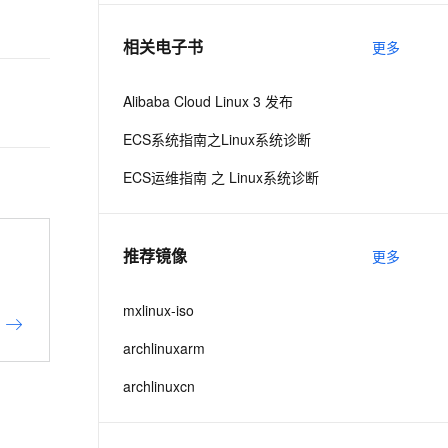
相关电子书
更多
息提取
与 AI 智能体进行实时音视频通话
从文本、图片、视频中提取结构化的属性信息
构建支持视频理解的 AI 音视频实时通话应用
Alibaba Cloud Linux 3 发布
t.diy 一步搞定创意建站
构建大模型应用的安全防护体系
ECS系统指南之Linux系统诊断
通过自然语言交互简化开发流程,全栈开发支持
通过阿里云安全产品对 AI 应用进行安全防护
ECS运维指南 之 Linux系统诊断
推荐镜像
更多
mxlinux-iso
archlinuxarm
archlinuxcn