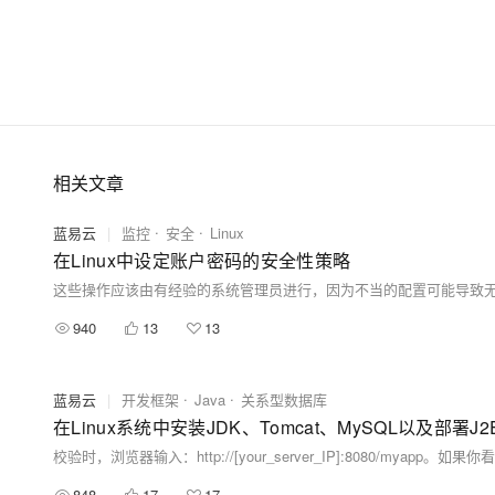
相关文章
蓝易云
|
监控
安全
Linux
在Linux中设定账户密码的安全性策略
940
13
13
蓝易云
|
开发框架
Java
关系型数据库
在Linux系统中安装JDK、Tomcat、MySQL以及部署J
校验时，浏览器输入：http://[your_server_IP]:8080/my
848
17
17