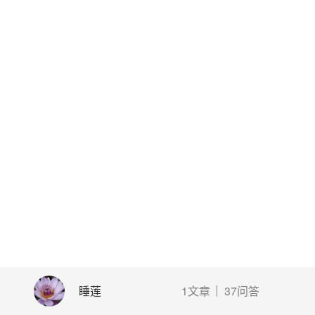
睡莲
1文章
37问答