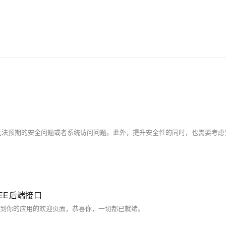
灾、备份、恢复、迁移等方面的全套解决方案，
彻底解决数据库运维的烦恼。 了解产品详
情:&nbsp;https://www.aliyun.com/product/rds/mysql
2EE后端接口
app。如果你看到你的应用的欢迎页面，恭喜你，一切都已就绪。