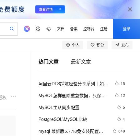
文档
备案
控制台
注册
登录
个人
积分
发布
验
作计划
器
AI 活动
专业服务
服务伙伴合作计划
开发者社区
加入我们
产品动态
服务平台百炼
阿里云 OPC 创新助力计划
热门文章
最新文章
一站式生成采购清单，支持单品或批量购买
io：打造专属 AI 语音助手
S产品伙伴计划（繁花）
峰会
CS
造的大模型服务与应用开发平台
一句话生成原生可编辑精美 PPT 文稿
AI 生产力先锋
Al MaaS 服务伙伴赋能合作
域名
博文
Careers
至高可申请百万元
Qwen3.8-Max 模型上线
开启高性价比 AI 编程新体验
弹性可伸缩的云计算服务
Qwen-Audio-3.0-Realtime 端到端实时语音角色扮演
输入一句话想法, 轻松生成专业的 PPT
先锋实践拓展 AI 生产力的边界
Token 补贴，五大权
计划
海大会
伙伴信用分合作计划
商标
问答
社会招聘
阿里云DTS踩坑经验分享系列｜如何
15
益加速 OPC 成功
eek-V4-Pro
SS
一键部署幻兽帕鲁游戏服务器
飞天发布时刻
HOT
Open Search 向量检索版支
划
备案
电子书
校园招聘
使用DTS进行MySQL->ClickHouse同
pSeek-V4-Pro
视频创作，一键激活电商全链路生产力
稳定、安全、高性价比、高性能的云存储服务
一键购买专属联机服务器，轻松开启游戏
所见，即是所愿
持视频检索 Pipeline 功能
更多支持
MySQL怎样删除重复数据，只保留
12
版权
步
划
公司注册
镜像站
视频生成
语音识别与合成
一条？
专属 QwenPaw
漫剧工坊：一站式动画创作平台
AI 实训营
HOT
应用身份服务 (IDaaS)
MySQL主从同步配置
5
合作伙伴培训与认证
划
上云迁移
站生成，高效打造优质广告素材
全接入的云上超级电脑
从聊天伙伴进化为能主动干活的本地数字员工
快速生产连贯的高质量长漫剧
从基础到进阶，Agent 创客手把手教你
OpenClaw 管理能力上线
lScope
我要反馈
e-1.1-T2V
Qwen3-TTS-Flash
PostgreSQL\MySQL比较
4
查询合作伙伴
n Alibaba Cloud ISV 合作
代维服务
建企业门户网站
10 分钟搭建微信、支付宝小程序
MaxCompute MaxFrame 提
畅细腻的高质量视频
离线语音合成大模型，多语言方言自适应，低延迟高稳定
创新加速
mysql 最新版5.7.18免安装配置指
ope
登录合作伙伴管理后台
648
我要建议
站，无忧落地极速上线
以可视化方式快速构建移动和 PC 门户网站
国内短信简单易用，安全可靠，秒级触达，全球覆盖200+国家和地区。
高效部署网站，快速应用到小程序
供自动弹性内存功能
南（不是exe哦，下载完后没有data