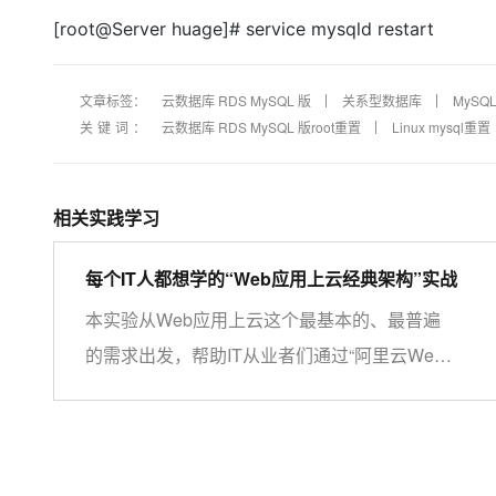
大模型解决方案
[root@Server huage]# service mysqld restart
迁移与运维管理
快速部署 Dify，高效搭建 
专有云
文章标签：
云数据库 RDS MySQL 版
关系型数据库
MySQ
关键词：
云数据库 RDS MySQL 版root重置
Linux mysql重置
10 分钟在聊天系统中增加
相关实践学习
每个IT人都想学的“Web应用上云经典架构”实战
本实验从Web应用上云这个最基本的、最普遍
的需求出发，帮助IT从业者们通过“阿里云Web
应用上云解决方案”，了解一个企业级Web应用
上云的常见架构，了解如何构建一个高可用、可
扩展的企业级应用架构。