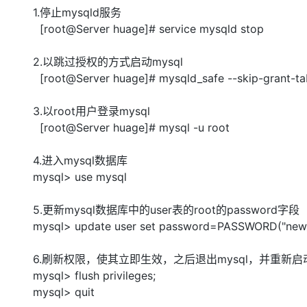
存储
天池大赛
Qwen3.7-Plus
云解析DNS
解决方案免费试用 新老
1.停止mysqld服务
电子合同
最高领取价值200元试用
能看、能想、能动手的多模
安全
网络与CDN
[root@Server huage]# service mysqld stop
AI 算法大赛
畅捷通
大数据开发治理平台 Data
AI 产品 免费试用
网络
安全
云开发大赛
Qwen3-VL-Plus
2.以跳过授权的方式启动mysql
Tableau 订阅
1亿+ 大模型 tokens 和 
[root@Server huage]# mysqld_safe --skip-grant-ta
可观测
入门学习赛
中间件
AI空中课堂在线直播课
云防火墙
140+云产品 免费试用
上云与迁云
云原生的云上边界网络安全
产品新客免费试用，最长1
3.以root用户登录mysql
数据库
生态解决方案
[root@Server huage]# mysql -u root
大模型服务
企业出海
大模型ACA认证体验
大数据计算
助力企业全员 AI 认知与能
行业生态解决方案
4.进入mysql数据库
千问AI平台-Token Plan
政企业务
媒体服务
mysql> use mysql
开发者生态解决方案
企业服务与云通信
千问AI平台-模型体验
AI 开发和 AI 应用解决
5.更新mysql数据库中的user表的root的password字段
在线体验全尺寸、多种模态
域名与网站
mysql> update user set password=PASSWORD("new_
Happy 系列大模型
终端用户计算
6.刷新权限，使其立即生效，之后退出mysql，并重新启动
mysql> flush privileges;
Serverless
mysql> quit
开发工具