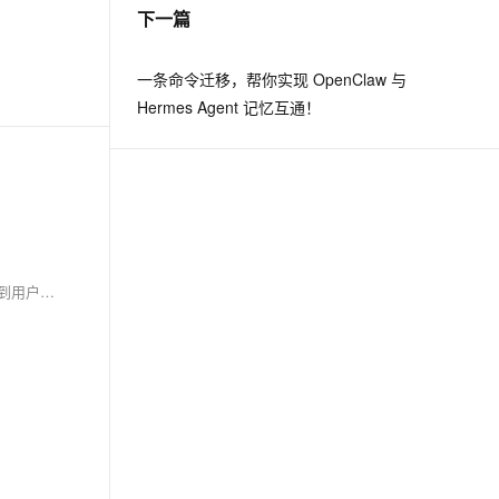
下一篇
&nbsp;
一条命令迁移，帮你实现 OpenClaw 与
Hermes Agent 记忆互通！
这些操作应该由有经验的系统管理员进行，因为不当的配置可能导致无法预期的安全问题或者系统访问问题。此外，提升安全性的同时，也需要考虑到用户的便利性，避免设置过于严苛的政策导致用户体验不佳。通常，强密码策略配合两因素认证（2FA）将大大加强账户的安全性。