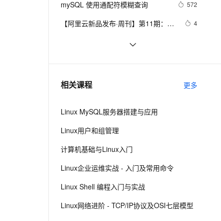
安全
mySQL 使用通配符模糊查询
我要投诉
e-1.1-I2V
Cosyvoice-V3-Flash
572
PolarDB
上云场景组合购
Milvus 弹性伸缩功能新增节
目录）
伴
漫剧创作，剧本、分镜、视频高效生成
100%兼容MySQL、PostgreSQL，兼容Oracle，支持集中和分布式
覆盖90%+业务场景，专享组合折扣价
点支持范围
畅自然，细节丰富
高表现力语音合成大模型，语音克隆听感自然
VPN
【阿里云新品发布·周刊】第11期：云
4
数据库 MySQL 8.0 重磅发布，更适合
ernetes 版 ACK
云聚AI 严选权益
AI 原生数据库服务发布
SSL 证书
mysql 状态访问方法
495
2V
Fun-ASR
企业使用场景的RDS数据库
，一键激活高效办公新体验
理容器应用的 K8s 服务
精选AI产品，从模型到应用全链提效
Agent 数据网关
文戏情感细腻自然，动作戏激烈拳拳到肉，实现更强表演能力
支持中英文自由切换，具备更强的噪声鲁棒性
堡垒机
Java必学MySQL数据库应用场景
395
AI 用量加速计划
云原生数据库 PolarDB
防火墙
、识别商机，让客服更高效、服务更出色。
mysql中按in中的数据排序
新老同享，达量后返
Agentic Database 发布
622
相关课程
更多
主机安全
应用
Linux MySQL服务器搭建与应用
千问办公
NEW
AI 应用及服务市场
的智能体编程平台
一站式AI生产力平台
Linux用户和组管理
AI 应用
伶鹊
计算机基础与Linux入门
企业级人与Agent协作平台，接入和调度多个数字员工
智能客服平台，对话机器人、对话分析、智能外呼
大模型
Linux企业运维实战 - 入门及常用命令
大模型服务平台百炼 - 全妙
自然语言处理
Linux Shell 编程入门与实战
应用创作平台
多模态内容创作工具，已接入 DeepSeek
数据标注
Linux网络进阶 - TCP/IP协议及OSI七层模型
机器学习