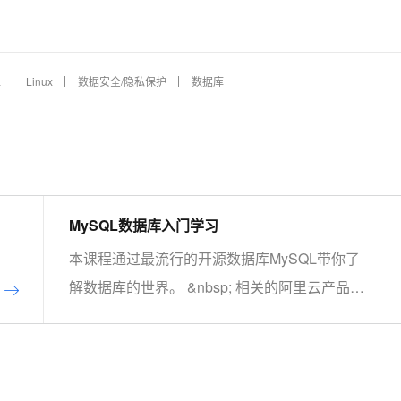
AI 应用
10分钟微调：让0.6B模型媲美235B模
多模态数据信
型
依托云原生高可用架构,实现Dify私有化部署
L
Linux
数据安全/隐私保护
数据库
用1%尺寸在特定领域达到大模型90%以上效果
一个 AI 助手
超强辅助，Bol
即刻拥有 DeepSeek-R1 满血版
在企业官网、通讯软件中为客户提供 AI 客服
多种方案随心选，轻松解锁专属 DeepSeek
MySQL数据库入门学习
本课程通过最流行的开源数据库MySQL带你了
解数据库的世界。 &nbsp; 相关的阿里云产品：
云数据库RDS MySQL 版 阿里云关系型数据库
RDS（Relational Database Service）是一种稳
定可靠、可弹性伸缩的在线数据库服务，提供容