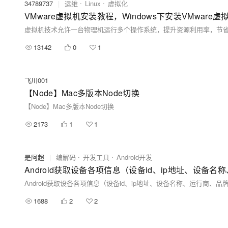
34789737
|
运维
Linux
虚拟化
VMware虚拟机安装教程，Windows下安装VMware
13142
0
1
飞川001
【Node】Mac多版本Node切换
【Node】Mac多版本Node切换
2173
1
1
是阿超
|
编解码
开发工具
Android开发
1688
2
2