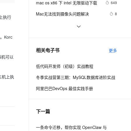
安全
mac os x86 下 intel 无限驱动下载
我要投诉
e-1.1-I2V
Cosyvoice-V3-Flash
649
PolarDB
上云场景组合购
Milvus 弹性伸缩功能新增节
伴
漫剧创作，剧本、分镜、视频高效生成
100%兼容MySQL、PostgreSQL，兼容Oracle，支持集中和分布式
覆盖90%+业务场景，专享组合折扣价
点支持范围
畅自然，细节丰富
高表现力语音合成大模型，语音克隆听感自然
VPN
Mac无法找到摄像头问题解决 
8
机上执行
ernetes 版 ACK
云聚AI 严选权益
AI 原生数据库服务发布
SSL 证书
mac下Android Studio 快捷键(持续更
13
2V
Fun-ASR
，一键激活高效办公新体验
理容器应用的 K8s 服务
精选AI产品，从模型到应用全链提效
Agent 数据网关
新)
文戏情感细腻自然，动作戏激烈拳拳到肉，实现更强表演能力
支持中英文自由切换，具备更强的噪声鲁棒性
堡垒机
实用代码-C#获取本机网络适配器信
440
Korc
AI 用量加速计划
云原生数据库 PolarDB
息及MAC地址
防火墙
、识别商机，让客服更高效、服务更出色。
Mac中IntelliJ IDEA每次打开立刻“意
新老同享，达量后返
Agentic Database 发布
13
相关电子书
更多
外退出”的解决方法
主机安全
应用
拟机可以
低代码开发师（初级）实战教程
千问办公
NEW
AI 应用及服务市场
的智能体编程平台
一站式AI生产力平台
X主机上执
冬季实战营第三期：MySQL数据库进阶实战
AI 应用
伶鹊
阿里巴巴DevOps 最佳实践手册
企业级人与Agent协作平台，接入和调度多个数字员工
智能客服平台，对话机器人、对话分析、智能外呼
大模型
大模型服务平台百炼 - 全妙
自然语言处理
下一篇
应用创作平台
多模态内容创作工具，已接入 DeepSeek
数据标注
机器学习
一条命令迁移，帮你实现 OpenClaw 与