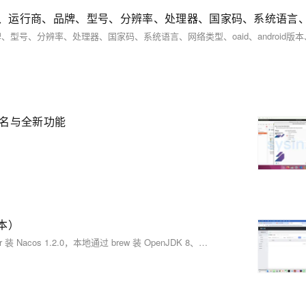
版本命名与全新功能
版本）
本文为 Mac 用户介绍微服务项目环境搭建，含阿里云服务器用 Docker 装 Nacos 1.2.0，本地通过 brew 装 OpenJDK 8、Maven 3.6.1、Redis，Docker 部署 MySQL 5.7 并配字符集，及 Nginx 安装与反向代理设置，附命令与配置步骤。