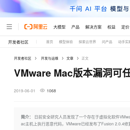
大模型
产品
解决方案
权益
定价
开发者社区
首页
模型体验
探索云世界
问产品
动手实
大模型
产品
解决方案
权益
定价
云市场
伙伴
服务
了解阿里云
精选产品
精选解决方案
普惠上云
产品定价
精选商城
成为销售伙伴
售前咨询
为什么选择阿里云
千问AI平台
开发者社区
开发与运维
文章
正文
了解云产品的定价详情
大模型服务平台百炼
千问办公，解锁你的工作
普惠上云 官方力荐
分销伙伴
在线服务
网站建设
什么是云计算
大
VMware Mac版本漏洞
大模型服务与应用平台
企业级Agent产品，直接
云服务器38元/年起，超
咨询伙伴
多端小程序
技术领先
云上成本管理
售后服务
轻量应用服务器
Agency Agents：拥
官方推荐返现计划
大模型
精选产品
精选解决方案
Salesforce 国际版订阅
稳定可靠
管理和优化成本
推荐新用户得奖励，单订单
销售伙伴合作计划
2019-06-01
1068
自助服务
友盟天域
安全合规
人工智能与机器学习
AI
文本生成
云数据库 RDS
HappyHorse 打造一
云工开物
无影生态合作计划
在线服务
观测云
分析师报告
高校专属算力普惠，学生认
计算
互联网应用开发
Qwen3.8-Max
HOT
Salesforce On Alibaba C
工单服务
Tuya 物联网平台阿里云
研究报告与白皮书
人工智能平台 PAI
快速拥有专属 OpenClaw
简介：
日前安全研究人员发现了一个存在于虚拟化软件VMware
大模
Consulting Partner 合
大数据
容器
智能体时代全能旗舰模型
免费试用
短信专区
一站式AI开发、训练和推
ac主机上执行恶意代码，VMware已经发布了Fusion 2.0.
蓝凌 OA
AI 大模型销售与服务生
现代化应用