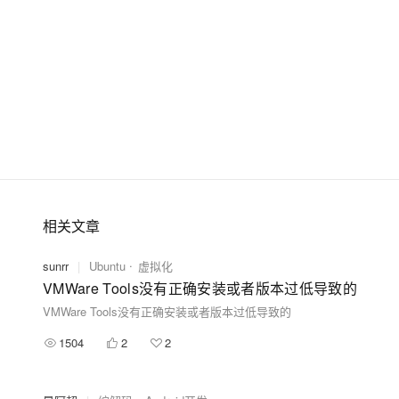
大模型解决方案
迁移与运维管理
快速部署 Dify，高效搭建 
专有云
10 分钟在聊天系统中增加
相关文章
sunrr
|
Ubuntu
虚拟化
VMWare Tools没有正确安装或者版本过低导致的
VMWare Tools没有正确安装或者版本过低导致的
1504
2
2