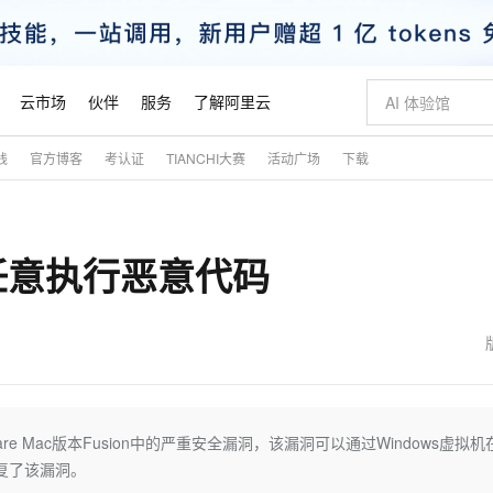
云市场
伙伴
服务
了解阿里云
践
官方博客
考认证
TIANCHI大赛
活动广场
下载
AI 特惠
数据与 API
成为产品伙伴
企业增值服务
最佳实践
价格计算器
AI 场景体
基础软件
产品伙伴合
阿里云认证
市场活动
配置报价
大模型
自助选配和估算价格
新方式
睿译宝，AI翻译排版一步到位
智启 AI 普惠权益
产品生态集成认证中心
企业支持计划
云上春晚
域名与网站
千问官方 MaaS 平台，为开发者和 Agent 而生，新用户赠送 1 亿 + tokens 额度
Qwen Aud
AI Coding
阿里云Maa
2026 阿里云
云服务器 E
为企业打
数据集
Windows
大模型认证
模型
NEW
NEW
可任意执行恶意代码
交付可用成果
值低价云产品抢先购
上传文档即自动完成翻译和格式还原
至高享 1亿+免费 tokens，加速 Al 应用落地
提供智能易用的域名与建站服务
智能编程，一键
安全可靠、
产品生态伙伴
专家技术服务
云上奥运之旅
弹性计算合作
阿里云中企出
手机三要素
宝塔 Linux
全部认证
价格优势
有专属领域专家
GLM-5.2：长任务时代开源旗舰模型
阿里云 OPC 创新助力计划
千问大模型
即刻拥有 DeepS
AI 电商营销
对象存储 O
大模型
产品生态伙伴工作台
企业增值服务台
云栖战略参考
云存储合作计
云栖大会
身份实名认证
CentOS
训练营
推动算力普惠，释放技术红利
最高返9万
多领域专家智能体,一键组建 AI 虚拟交付团队
快速构建应用程序和网站，即刻迈出上云第一步
至高百万元 Token 补贴，加速一人公司成长
多元化、高性能、安全可靠的大模型服务
真正可用的 1M 上下文,一次完成代码全链路开发
轻松解锁专属 Dee
从图文生成到
云上的中国
数据库合作计
活动全景
短信
Docker
图片和
站式影视创作平台
Hermes Agent，打造自进化智能体
Token Plan 模型订阅计划
数字证书管理服务（原SSL证书）
5 分钟轻松部署
AI 广告创作
无影云电脑
企业成长
NEW
信息公告
看见新力量
云网络合作计
OCR 文字识别
JAVA
证享300元代金券
可视化编排打通从文字构思到成片全链路闭环
全托管，含MySQL、PostgreSQL、SQL Server、MariaDB多引擎
自主进化，持久记忆，越用越聪明
Qwen3.8-Max 首发尝鲜，限时加量 10 倍，夜间低至2折
实现全站HTTPS，呈现可信的WEB访问
图文、视频一
随时随地安
魔搭 Mode
Kimi-K3
HappyHors
NEW
loud
服务实践
官网公告
金融模力时刻
Salesforce O
版
发票查验
全能环境
Claude Code + GStack 打造工程团队
千问办公，限时限量积分加倍
Qoder
低代码高效构
AI 建站
短信服务
 Mac版本Fusion中的严重安全漏洞，该漏洞可以通过Windows虚拟机
型
NEW
作计划
Kimi 最新旗舰模型，长程编程与推理利器
让文字生成流
计划
创新中心
魔搭 ModelSc
健康状态
理服务
让AI从“聊天伙伴”进化为能干活的“数字员工”
安装技能 GStack，拥有专属 AI 工程团队
你的AI工作搭子，覆盖日常办公高频场景
面向真实软件的智能体编程平台
0 代码专业建
4修复了该漏洞。
客户案例
天气预报查询
操作系统
态合作计划