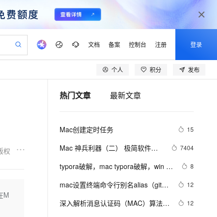
文档
备案
控制台
注册
登录
个人
积分
发布
验
作计划
器
AI 活动
专业服务
服务伙伴合作计划
开发者社区
加入我们
产品动态
服务平台百炼
阿里云 OPC 创新助力计划
热门文章
最新文章
一站式生成采购清单，支持单品或批量购买
io：打造专属 AI 语音助手
S产品伙伴计划（繁花）
峰会
CS
造的大模型服务与应用开发平台
一句话生成原生可编辑精美 PPT 文稿
AI 生产力先锋
Al MaaS 服务伙伴赋能合作
域名
博文
Careers
至高可申请百万元
Qwen3.8-Max 模型上线
开启高性价比 AI 编程新体验
弹性可伸缩的云计算服务
Qwen-Audio-3.0-Realtime 端到端实时语音角色扮演
输入一句话想法, 轻松生成专业的 PPT
先锋实践拓展 AI 生产力的边界
Token 补贴，五大权
计划
海大会
伙伴信用分合作计划
商标
问答
社会招聘
Mac创建定时任务
15
益加速 OPC 成功
eek-V4-Pro
SS
一键部署幻兽帕鲁游戏服务器
飞天发布时刻
HOT
Open Search 向量检索版支
划
备案
电子书
校园招聘
pSeek-V4-Pro
视频创作，一键激活电商全链路生产力
稳定、安全、高性价比、高性能的云存储服务
一键购买专属联机服务器，轻松开启游戏
所见，即是所愿
持视频检索 Pipeline 功能
更多支持
Mac 神兵利器（二） 极简软件清
7404
版权
划
公司注册
镜像站
视频生成
语音识别与合成
单
专属 QwenPaw
漫剧工坊：一站式动画创作平台
AI 实训营
HOT
应用身份服务 (IDaaS)
typora破解，mac typora破解，win 
8
合作伙伴培训与认证
划
上云迁移
站生成，高效打造优质广告素材
全接入的云上超级电脑
从聊天伙伴进化为能主动干活的本地数字员工
快速生产连贯的高质量长漫剧
从基础到进阶，Agent 创客手把手教你
OpenClaw 管理能力上线
typora破解安装教程2022-09-08最新
lScope
我要反馈
e-1.1-T2V
Qwen3-TTS-Flash
mac设置终端命令行别名alias（git、
12
查询合作伙伴
亲测有效
n Alibaba Cloud ISV 合作
代维服务
建企业门户网站
10 分钟搭建微信、支付宝小程序
在M
MaxCompute MaxFrame 提
npm）
畅细腻的高质量视频
离线语音合成大模型，多语言方言自适应，低延迟高稳定
创新加速
深入解析消息认证码（MAC）算法：
ope
登录合作伙伴管理后台
12
我要建议
站，无忧落地极速上线
以可视化方式快速构建移动和 PC 门户网站
国内短信简单易用，安全可靠，秒级触达，全球覆盖200+国家和地区。
高效部署网站，快速应用到小程序
供自动弹性内存功能
HmacMD5与HmacSHA1