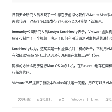
存储
天池大赛
Qwen3.7-Plus
云解析DNS
解决方案免费试用 新老
电子合同
最高领取价值200元试用
能看、能想、能动手的多模
安全
网络与CDN
AI 算法大赛
畅捷通
日前安全研究人员发现了一个存在于虚拟化软件VMware Mac版本
大数据开发治理平台 Data
AI 产品 免费试用
网络
安全
云开发大赛
恶意代码，VMware已经发布了Fusion 2.0.4修复了该漏洞。
Qwen3-VL-Plus
Tableau 订阅
1亿+ 大模型 tokens 和 
可观测
入门学习赛
中间件
AI空中课堂在线直播课
Immunity公司研究人员Kostya Korchinsky表示，V
云防火墙
140+云产品 免费试用
hinsky制作了一个视频，演示了如何利用该漏洞对主机系统进行攻击。
上云与迁云
云原生的云上边界网络安全
产品新客免费试用，最长1
数据库
生态解决方案
大模型服务
Korchinsky认为，这确实是一种虚拟机对主机的攻击，它利
企业出海
大模型ACA认证体验
大数据计算
有效绕过Vista SP1上的ASLR和DEP而在主机上运行代码。
助力企业全员 AI 认知与能
行业生态解决方案
千问AI平台-Token Plan
政企业务
媒体服务
开发者生态解决方案
同样的方法适用于运行Mac OS X的主机，在Fusion中也存在同样
企业服务与云通信
行任意代码。
千问AI平台-模型体验
AI 开发和 AI 应用解决
在线体验全尺寸、多种模态
域名与网站
VMware已经提供了新版本Fusion解决这一问题，用户可以从VMwar
Happy 系列大模型
终端用户计算
文章标签：
云虚拟主机
安全
Windows
Linux
虚拟
Serverless
开发工具