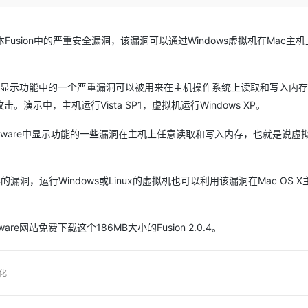
Deepseek-v4-pro
HappyHors
同享
万小智 AI 建站低至 15元/月
Qoder CN
AI 短剧/漫剧
云原生数据库 
快递物流查询
WordPress
成为服务伙
高校合作
点，立即开启云上创新
覆盖公网/内网、递归/权威、移动APP等全场景解析服务
送.CN域名，送备案服务码
基于千问大模型等，支持代码智能生成、研发智能问答
AI助力短剧
态智能体模型
旗舰 MoE 大模型，百万上下文与顶尖推理能力
图生视频，流
Ubuntu
Fusion中的严重安全漏洞，该漏洞可以通过Windows虚拟机在Mac主
服务生态伙伴
云工开物
企业应用
Works
Night Plan 支持 Qwen 3.8-Max
云原生大数据计算服务 MaxCompute
AI 办公
容器服务 Kub
NEW
GLM-5.2
Wan2.7-T
Red Hat
30+ 款产品免费体验
Data Agent 驱动的一站式 Data+AI 开发治理平台
夜间 5 折，Qwen/Meoo/TokenPlan 客户专享
面向分析的企业级SaaS模式云数据仓库
AI智能应用
提供一站式管
科研合作
视觉 Coding、空间感知、多模态思考等全面升级
1M上下文，专为长程任务能力而生
ERP
堂（旗舰版）
SUSE
Mware虚拟机显示功能中的一个严重漏洞可以被用来在主机操作系统上读取和写入内存。
智能客服
演示中，主机运行Vista SP1，虚拟机运行Windows XP。
CRM
防护产品
2个月
自动承接线索
建站小程序
OA 办公系统
AI 应用构建
大模型原生
用VMware中显示功能的一些漏洞在主机上任意读取和写入内存，也就是说虚
力提升
财税管理
模板建站
Qoder
大模型服务平台百炼-应用模版
HOT
NEW
面向真实软件
个人版上线、团队版降价；千问3.8-Max首发发尝鲜
丰富多元化的应用模版和解决方案
400电话
定制建站
的漏洞，运行Windows或Linux的虚拟机也可以利用该漏洞在Mac OS 
万有无界
大模型服务平台百炼-智能体
方案
广告营销
模板小程序
的模型效果
灵活可视化地构建企业级 Agent
e网站免费下载这个186MB大小的Fusion 2.0.4。
定制小程序
秒悟
人工智能平台 PAI
APP 开发
云端极速 AI 
新一代 AI 视频生成模型，深度适配广告营销等场景
AI Native 的算法工程平台，一站式完成建模、训练、推理服务部署
化
建站系统