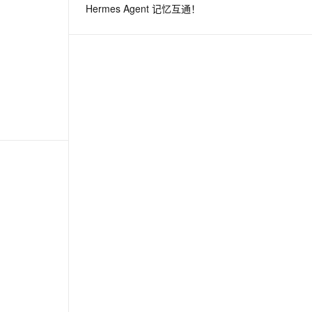
Hermes Agent 记忆互通！
息提取
与 AI 智能体进行实时音视频通话
从文本、图片、视频中提取结构化的属性信息
构建支持视频理解的 AI 音视频实时通话应用
t.diy 一步搞定创意建站
构建大模型应用的安全防护体系
通过自然语言交互简化开发流程,全栈开发支持
通过阿里云安全产品对 AI 应用进行安全防护