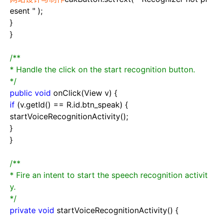
esent
"
);
}
}
/**
* Handle the click on the start recognition button.
*/
public
void
onClick(View v) {
if
(v.getId()
==
R.id.btn_speak) {
startVoiceRecognitionActivity();
}
}
/**
* Fire an intent to start the speech recognition activit
y.
*/
private
void
startVoiceRecognitionActivity() {