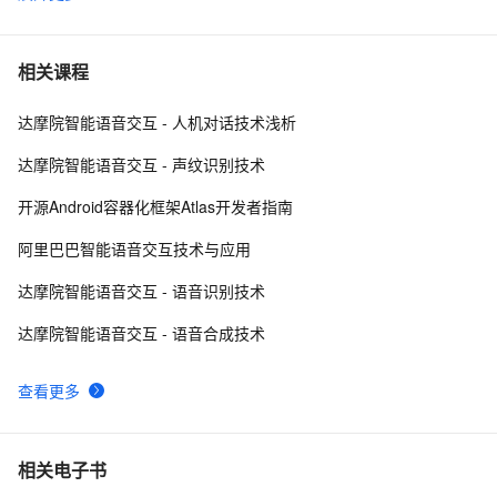
INTERSPEECH 2017系列 | 远场语音识别技术
9
6
阿里巴巴高杰：3年风雨路，阿里巴巴自然语音交互的探
9
7
相关课程
索与经验教训
达摩院智能语音交互 - 人机对话技术浅析
重磅！阿里开源自研语音识别模型DFSMN，准确率高达
9
8
96.04%
达摩院智能语音交互 - 声纹识别技术
语音识别技术|学习笔记
5
9
开源Android容器化框架Atlas开发者指南
构建智能语音助手应用：语音识别和语音合成的实践
6
10
阿里巴巴智能语音交互技术与应用
达摩院智能语音交互 - 语音识别技术
达摩院智能语音交互 - 语音合成技术
查看更多
相关电子书