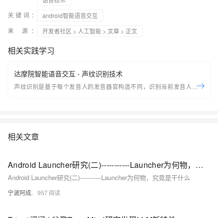
关键词：
android智能语音交互
来 源：
开发者社区
>
人工智能
>
文章
> 正文
相关实践学习
达摩院智能语音交互 - 声纹识别技术
声纹识别是基于每个发音人的发音器官构造不同，识别当前发音人的身
份。按照任务具体分为两种： 声纹辨认：从说话人集合中判别出测试语音
所属的说话人，为多选一的问题 声纹确认：判断测试语音是否由目标说话
人所说，是二选一的问题（是或者不是） 按照应用具体分为两种： 文本相
关：要求使用者重复指定的话语，通常包含与训练信息相同的文本（精度
相关文章
较高，适合当前应用模式） 文本无关：对使用者发音内容和语言没有要
求，受信道环境影响比较大，精度不高 本课程主要介绍声纹识别的原型技
术、系统架构及应用案例等。 讲师介绍： 郑斯奇，达摩院算法专家，毕业
Android Launcher研究(二)-----------Launcher为何物，究竟是干什么
于美国哈佛大学，研究方向包括声纹识别、性别、年龄、语种识别等。致
Android Launcher研究(二)-----------Launcher为何物，究竟是干什么
力于推动端侧声纹与个性化技术的研究和大规模应用。
宁波阿成.
957