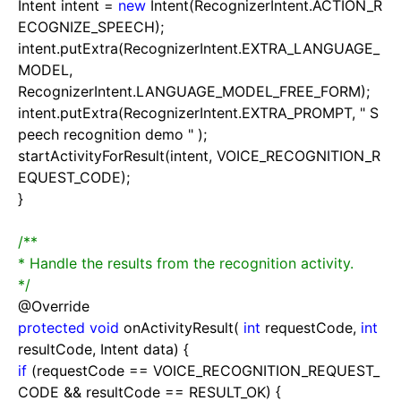
Intent intent
=
new
Intent(RecognizerIntent.ACTION_R
ECOGNIZE_SPEECH);
intent.putExtra(RecognizerIntent.EXTRA_LANGUAGE_
MODEL,
RecognizerIntent.LANGUAGE_MODEL_FREE_FORM);
intent.putExtra(RecognizerIntent.EXTRA_PROMPT,
"
S
peech recognition demo
"
);
startActivityForResult(intent, VOICE_RECOGNITION_R
EQUEST_CODE);
}
/**
* Handle the results from the recognition activity.
*/
@Override
protected
void
onActivityResult(
int
requestCode,
int
resultCode, Intent data) {
if
(requestCode
==
VOICE_RECOGNITION_REQUEST_
CODE
&&
resultCode
==
RESULT_OK) {