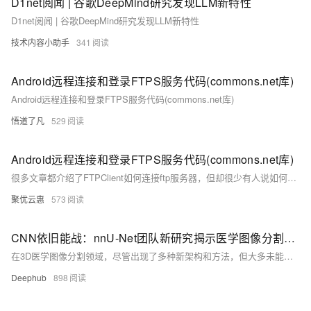
D1net阅闻 | 谷歌DeepMind研究发现LLM新特性
D1net阅闻 | 谷歌DeepMind研究发现LLM新特性
技术内容小助手
341
Android远程连接和登录FTPS服务代码(commons.net库)
Android远程连接和登录FTPS服务代码(commons.net库)
悟道了凡
529
Android远程连接和登录FTPS服务代码(commons.net库)
很多文章都介绍了FTPClient如何连接ftp服务器，但却很少有人说如何连接一台开了SSL认证的ftp服务器，现在代码来了。
聚优云惠
573
CNN依旧能战：nnU-Net团队新研究揭示医学图像分割的验证误区，设定先进的验证标准与基线模型
在3D医学图像分割领域，尽管出现了多种新架构和方法，但大多未能超越2018年nnU-Net基准。研究发现，许多新方法的优越性未经严格验证，揭示了验证方法的不严谨性。作者通过系统基准测试评估了CNN、Transformer和Mamba等方法，强调了配置和硬件资源的重要性，并更新了nnU-Net基线以适应不同条件。论文呼吁加强科学验证，以确保真实性能提升。通过nnU-Net的变体和新方法的比较，显示经典CNN方法在某些情况下仍优于理论上的先进方法。研究提供了新的标准化基线模型，以促进更严谨的性能评估。
Deephub
898