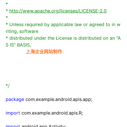
*
*
http://www.apache.org/licenses/LICENSE-2.0
*
* Unless required by applicable law or agreed to in w
riting, software
* distributed under the License is distributed on an "A
S IS" BASIS,
上海闵行企业网站制作r /> * WITHOUT WA
RRANTIE
上海企业网站制作
S OR CONDITIONS OF AN
Y KIND, either express or implied.
* See the License for the specific language governi
ng permissions and
* limitations under the License.
*/
package
com.example.android.apis.app;
import
com.example.android.apis.R;
import
android.app.Activity;