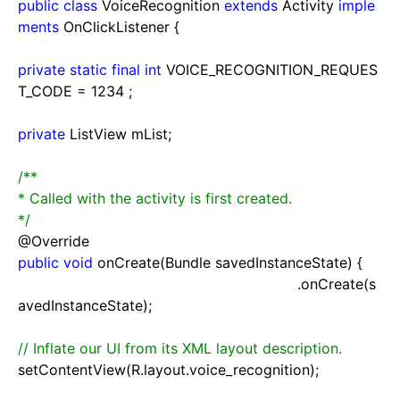
public
class
VoiceRecognition
extends
Activity
imple
ments
OnClickListener {
private
static
final
int
VOICE_RECOGNITION_REQUES
T_CODE
=
1234
;
private
ListView mList;
/**
* Called with the activity is first created.
*/
@Override
public
void
onCreate(Bundle savedInstanceState) {
上海网站建设yle="color: #0000ff;">super
.onCreate(s
avedInstanceState);
//
Inflate our UI from its XML layout description.
setContentView(R.layout.voice_recognition);