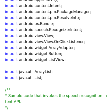
import
android.content.Intent;
import
android.content.pm.PackageManager;
import
android.content.pm.ResolveInfo;
import
android.os.Bundle;
import
android.speech.RecognizerIntent;
import
android.view.View;
import
android.view.View.OnClickListener;
import
android.widget.ArrayAdapter;
import
android.widget.Button;
import
android.widget.ListView;
import
java.util.ArrayList;
import
java.util.List;
/**
* Sample code that invokes the speech recognition in
tent API.
*/