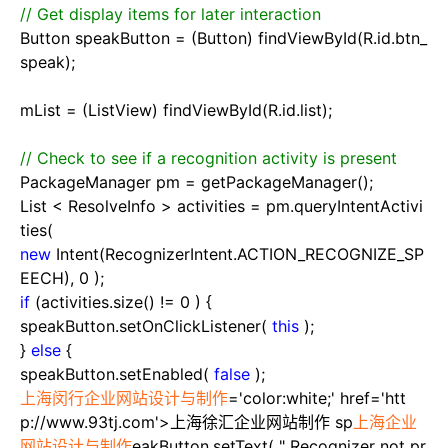
//
Get display items for later interaction
Button speakButton
=
(Button) findViewById(R.id.btn_
speak);
mList
=
(ListView) findViewById(R.id.list);
//
Check to see if a recognition activity is present
PackageManager pm
=
getPackageManager();
List
<
ResolveInfo
>
activities
=
pm.queryIntentActivi
ties(
new
Intent(RecognizerIntent.ACTION_RECOGNIZE_SP
EECH),
0
);
if
(activities.size()
!=
0
) {
speakButton.setOnClickListener(
this
);
}
else
{
speakButton.setEnabled(
false
);
上海闵行企业网站设计与制作
='color:white;' href='htt
p://www.93tj.com'>上海徐汇企业网站制作 sp
上海企业
网站设计与制作
eakButton.setText(
"
Recognizer not pr