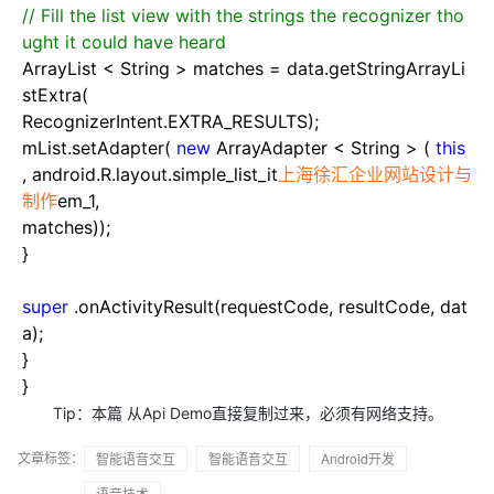
//
Fill the list view with the strings the recognizer tho
ught it could have heard
ArrayList
<
String
>
matches
=
data.getStringArrayLi
stExtra(
RecognizerIntent.EXTRA_RESULTS);
mList.setAdapter(
new
ArrayAdapter
<
String
>
(
this
, android.R.layout.simple_list_it
上海徐汇企业网站设计与
制作
em_1,
matches));
}
super
.onActivityResult(requestCode, resultCode, dat
a);
}
}
Tip：本篇 从Api Demo直接复制过来，必须有网络支持。
文章标签：
智能语音交互
智能语音交互
Android开发
语音技术