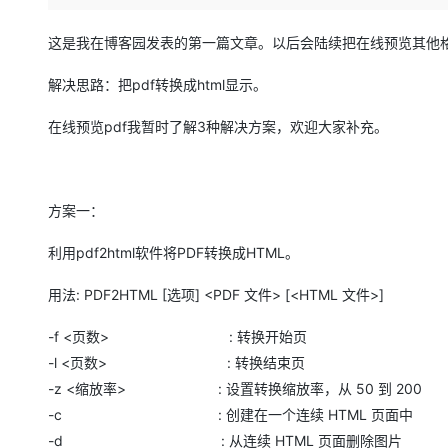
存储
天池大赛
Qwen3.7-Plus
云解析DNS
解决方案免费试用 新老
电子合同
最高领取价值200元试用
能看、能想、能动手的多模
安全
网络与CDN
这是我在博客园发表的第一篇文章。以后会陆续把在线预览其他
AI 算法大赛
畅捷通
大数据开发治理平台 Data
AI 产品 免费试用
网络
安全
云开发大赛
解决思路：把pdf转换成html显示。
Qwen3-VL-Plus
Tableau 订阅
1亿+ 大模型 tokens 和 
可观测
入门学习赛
中间件
AI空中课堂在线直播课
在线预览pdf我暂时了解3种解决方案，欢迎大家补充。
云防火墙
140+云产品 免费试用
上云与迁云
云原生的云上边界网络安全
产品新客免费试用，最长1
数据库
生态解决方案
大模型服务
企业出海
大模型ACA认证体验
大数据计算
方案一：
助力企业全员 AI 认知与能
行业生态解决方案
千问AI平台-Token Plan
政企业务
媒体服务
利用pdf2html软件将PDF转换成HTML。
开发者生态解决方案
企业服务与云通信
用法: PDF2HTML [选项] <PDF 文件> [<HTML 文件>]
千问AI平台-模型体验
AI 开发和 AI 应用解决
在线体验全尺寸、多种模态
域名与网站
-f <页数> : 转换开始页
Happy 系列大模型
-l <页数> : 转换结束页
终端用户计算
-z <缩放率> : 设置转换缩放率，从 50 到 200
Serverless
-c : 创建在一个连续 HTML 页面中
-d : 从连续 HTML 页面删除图片
开发工具