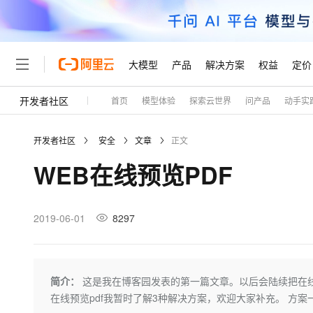
大模型
产品
解决方案
权益
定价
开发者社区
首页
模型体验
探索云世界
问产品
动手实
大模型
产品
解决方案
权益
定价
云市场
伙伴
服务
了解阿里云
精选产品
精选解决方案
普惠上云
产品定价
精选商城
成为销售伙伴
售前咨询
为什么选择阿里云
千问AI平台
开发者社区
安全
文章
正文
了解云产品的定价详情
大模型服务平台百炼
睿译宝，AI翻译排版一
普惠上云 官方力荐
分销伙伴
在线服务
网站建设
什么是云计算
大
WEB在线预览PDF
大模型服务与应用平台
上传文档即自动完成翻译和
云服务器38元/年起，超
咨询伙伴
多端小程序
技术领先
云上成本管理
售后服务
轻量应用服务器
GLM-5.2：长任务时代
官方推荐返现计划
大模型
精选产品
精选解决方案
Salesforce 国际版订阅
稳定可靠
管理和优化成本
推荐新用户得奖励，单订单
销售伙伴合作计划
2019-06-01
8297
自助服务
友盟天域
安全合规
人工智能与机器学习
AI
文本生成
云数据库 RDS
Hermes Agent，打造
云工开物
无影生态合作计划
在线服务
观测云
分析师报告
自主进化，持久记忆，越用
高校专属算力普惠，学生认
计算
互联网应用开发
Qwen3.8-Max
HOT
Salesforce On Alibaba C
工单服务
Tuya 物联网平台阿里云
研究报告与白皮书
人工智能平台 PAI
快速拥有专属 OpenClaw
简介：
这是我在博客园发表的第一篇文章。以后会陆续把在线预
大模
Consulting Partner 合
大数据
容器
智能体时代全能旗舰模型
免费试用
短信专区
一站式AI开发、训练和推
在线预览pdf我暂时了解3种解决方案，欢迎大家补充。 方案一：利
蓝凌 OA
AI 大模型销售与服务生
现代化应用