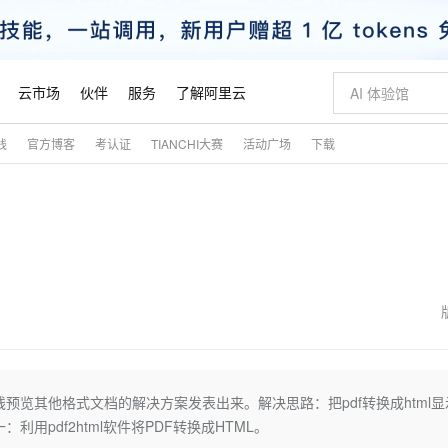
云市场
伙伴
服务
了解阿里云
践
官方博客
考认证
TIANCHI大赛
活动广场
下载
AI 特惠
数据与 API
成为产品伙伴
企业增值服务
最佳实践
价格计算器
AI 场景体
基础软件
产品伙伴合
阿里云认证
市场活动
配置报价
大模型
自助选配和估算价格
步到位
智启 AI 普惠权益
产品生态集成认证中心
企业支持计划
云上春晚
域名与网站
Qwen Audio：打造专属 AI 语音助手
千问官方 MaaS 平台，为开发者和 Agent 而生，新用户赠送 1 亿 + tokens 额度
一句话生成原生
AI Coding
阿里云Maa
2026 阿里云
云服务器 E
为企业打
数据集
Windows
大模型认证
模型
NEW
NEW
格式还原
值低价云产品抢先购
至高享 1亿+免费 tokens，加速 Al 应用落地
提供智能易用的域名与建站服务
Qwen-Audio-3.0-Realtime 端到端实时语音角色扮演
输入一句话想法,
智能编程，一键
安全可靠、
产品生态伙伴
专家技术服务
云上奥运之旅
弹性计算合作
阿里云中企出
手机三要素
宝塔 Linux
全部认证
价格优势
开源旗舰模型
即刻拥有 DeepSeek-V4-Pro
阿里云 OPC 创新助力计划
千问大模型
一键部署幻兽
AI 电商营销
对象存储 O
大模型
产品生态伙伴工作台
企业增值服务台
云栖战略参考
云存储合作计
云栖大会
身份实名认证
CentOS
训练营
推动算力普惠，释放技术红利
最高返9万
真正可用的 1M 上下文,一次完成代码全链路开发
快速构建应用程序和网站，即刻迈出上云第一步
轻松解锁专属 DeepSeek-V4-Pro
至高百万元 Token 补贴，加速一人公司成长
多元化、高性能、安全可靠的大模型服务
一键购买专属
从图文生成到
云上的中国
数据库合作计
活动全景
短信
Docker
图片和
自进化智能体
5 分钟轻松部署专属 QwenPaw
Token Plan 模型订阅计划
数字证书管理服务（原SSL证书）
高效搭建 AI
AI 广告创作
无影云电脑
企业成长
NEW
HOT
信息公告
看见新力量
云网络合作计
OCR 文字识别
JAVA
越聪明
证享300元代金券
全托管，含MySQL、PostgreSQL、SQL Server、MariaDB多引擎
Qwen3.8-Max 首发尝鲜，限时加量 10 倍，夜间低至2折
实现全站HTTPS，呈现可信的WEB访问
从聊天伙伴进化为能主动干活的本地数字员工
图文、视频一
随时随地安
魔搭 Mode
Kimi-K3
HappyHors
NEW
loud
服务实践
官网公告
金融模力时刻
Salesforce O
版
发票查验
全能环境
Claude Code + GStack 打造工程团队
千问办公，限时限量积分加倍
Qoder
低代码高效构
AI 建站
短信服务
览其他格式文档的解决方案发表出来。解决思路：把pdf转换成html显
型
NEW
作计划
Kimi 最新旗舰模型，长程编程与推理利器
让文字生成流
计划
创新中心
魔搭 ModelSc
健康状态
理服务
让AI从“聊天伙伴”进化为能干活的“数字员工”
安装技能 GStack，拥有专属 AI 工程团队
你的AI工作搭子，覆盖日常办公高频场景
面向真实软件的智能体编程平台
0 代码专业建
用pdf2html软件将PDF转换成HTML。
客户案例
天气预报查询
操作系统
态合作计划