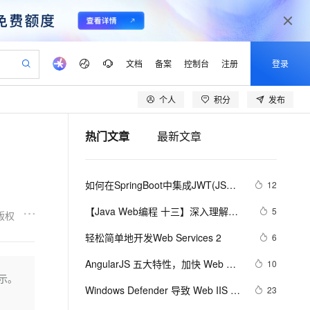
文档
备案
控制台
注册
登录
个人
积分
发布
验
作计划
器
AI 活动
专业服务
服务伙伴合作计划
开发者社区
加入我们
产品动态
服务平台百炼
阿里云 OPC 创新助力计划
热门文章
最新文章
一站式生成采购清单，支持单品或批量购买
可编辑精美 PPT 文稿
S产品伙伴计划（繁花）
峰会
CS
造的大模型服务与应用开发平台
Agency Agents：拥有专属领域专家
AI 生产力先锋
Al MaaS 服务伙伴赋能合作
域名
博文
Careers
至高可申请百万元
Qwen3.8-Max 模型上线
 轻松生成专业的 PPT
开启高性价比 AI 编程新体验
弹性可伸缩的云计算服务
先锋实践拓展 AI 生产力的边界
多领域专家智能体,一键组建 AI 虚拟交付团队
Token 补贴，五大权
计划
海大会
伙伴信用分合作计划
商标
问答
社会招聘
如何在SpringBoot中集成JWT(JSON 
12
益加速 OPC 成功
帕鲁游戏服务器
SS
HappyHorse 打造一站式影视创作平台
飞天发布时刻
HOT
Open Search 向量检索版支
划
备案
电子书
校园招聘
Web Token)鉴权
联机服务器，轻松开启游戏
视频创作，一键激活电商全链路生产力
稳定、安全、高性价比、高性能的云存储服务
所见，即是所愿
持视频检索 Pipeline 功能
可视化编排打通从文字构思到成片全链路闭环
更多支持
【Java Web编程 十三】深入理解
5
版权
划
公司注册
镜像站
视频生成
语音识别与合成
JDBC规范
 智能体与工作流应用
漫剧工坊：一站式动画创作平台
AI 实训营
应用身份服务 (IDaaS)
轻松简单地开发Web Services 2
6
合作伙伴培训与认证
划
上云迁移
站生成，高效打造优质广告素材
全接入的云上超级电脑
通过阿里云百炼高效搭建AI应用,助力高效开发
快速生产连贯的高质量长漫剧
从基础到进阶，Agent 创客手把手教你
OpenClaw 管理能力上线
lScope
我要反馈
e-1.1-T2V
Qwen3-TTS-Flash
AngularJS 五大特性，加快 Web 应
10
查询合作伙伴
n Alibaba Cloud ISV 合作
代维服务
建企业门户网站
10 分钟搭建微信、支付宝小程序
示。
MaxCompute MaxFrame 提
用开发
畅细腻的高质量视频
离线语音合成大模型，多语言方言自适应，低延迟高稳定
创新加速
Windows Defender 导致 Web IIS 服
ope
登录合作伙伴管理后台
23
我要建议
站，无忧落地极速上线
以可视化方式快速构建移动和 PC 门户网站
国内短信简单易用，安全可靠，秒级触达，全球覆盖200+国家和地区。
高效部署网站，快速应用到小程序
供自动弹性内存功能
务异常停止排查