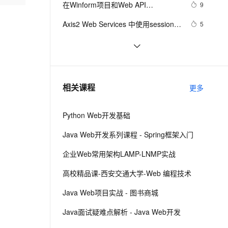
安全
在Winform项目和Web API
我要投诉
e-1.1-I2V
Cosyvoice-V3-Flash
9
PolarDB
上云场景组合购
Milvus 弹性伸缩功能新增节
伴
的.NetCore项目中使用Serilog 来记录
漫剧创作，剧本、分镜、视频高效生成
100%兼容MySQL、PostgreSQL，兼容Oracle，支持集中和分布式
覆盖90%+业务场景，专享组合折扣价
点支持范围
畅自然，细节丰富
高表现力语音合成大模型，语音克隆听感自然
VPN
Axis2 Web Services 中使用session的
5
日志信息
配置及使用方法
ernetes 版 ACK
云聚AI 严选权益
AI 原生数据库服务发布
SSL 证书
DWR3访问WEB元素的两种方法
3
2V
Fun-ASR
，一键激活高效办公新体验
理容器应用的 K8s 服务
精选AI产品，从模型到应用全链提效
Agent 数据网关
文戏情感细腻自然，动作戏激烈拳拳到肉，实现更强表演能力
支持中英文自由切换，具备更强的噪声鲁棒性
堡垒机
【WEB安全】详解信息泄漏漏洞
8
AI 用量加速计划
云原生数据库 PolarDB
防火墙
、识别商机，让客服更高效、服务更出色。
Web乱码解决方法
新老同享，达量后返
Agentic Database 发布
11
相关课程
更多
主机安全
应用
Python Web开发基础
千问办公
NEW
AI 应用及服务市场
的智能体编程平台
一站式AI生产力平台
Java Web开发系列课程 - Spring框架入门
AI 应用
伶鹊
企业Web常用架构LAMP-LNMP实战
企业级人与Agent协作平台，接入和调度多个数字员工
智能客服平台，对话机器人、对话分析、智能外呼
大模型
高校精品课-西安交通大学-Web 编程技术
大模型服务平台百炼 - 全妙
自然语言处理
Java Web项目实战 - 图书商城
应用创作平台
多模态内容创作工具，已接入 DeepSeek
数据标注
Java面试疑难点解析 - Java Web开发
机器学习