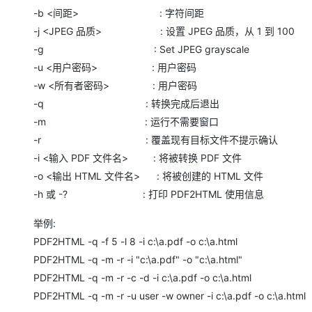
大模型解决方案
-b <间距> : 字符间距
迁移与运维管理
-j <JPEG 品质> : 设置 JPEG 品质，从 1 到 100
快速部署 Dify，高效搭建 
-g : Set JPEG grayscale
专有云
-u <用户密码> : 用户密码
10 分钟在聊天系统中增加
-w <所有者密码> : 用户密码
-q : 转换完成后退出
-m : 运行不需要窗口
-r : 覆盖现有目标文件不提示确认
-i <输入 PDF 文件名> : 将被转换 PDF 文件
-o <输出 HTML 文件名> : 将被创建的 HTML 文件
-h 或 -? : 打印 PDF2HTML 使用信息
举例:
PDF2HTML -q -f 5 -l 8 -i c:\a.pdf -o c:\a.html
PDF2HTML -q -m -r -i "c:\a.pdf" -o "c:\a.html"
PDF2HTML -q -m -r -c -d -i c:\a.pdf -o c:\a.html
PDF2HTML -q -m -r -u user -w owner -i c:\a.pdf -o c:\a.html