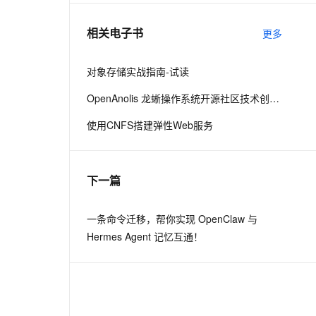
相关电子书
更多
息提取
与 AI 智能体进行实时音视频通话
从文本、图片、视频中提取结构化的属性信息
构建支持视频理解的 AI 音视频实时通话应用
对象存储实战指南-试读
t.diy 一步搞定创意建站
构建大模型应用的安全防护体系
OpenAnolis 龙蜥操作系统开源社区技术创新白皮书
通过自然语言交互简化开发流程,全栈开发支持
通过阿里云安全产品对 AI 应用进行安全防护
使用CNFS搭建弹性Web服务
下一篇
一条命令迁移，帮你实现 OpenClaw 与
Hermes Agent 记忆互通！