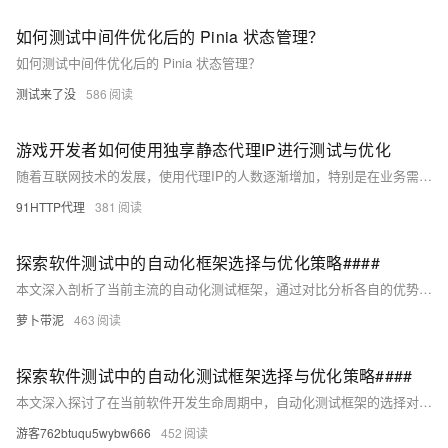
如何测试中间件优化后的 Pinia 状态管理？
如何测试中间件优化后的 Pinia 状态管理？
测试来了没
586
游戏开发者如何使用独享静态代理IP进行测试与优化
随着互联网技术的发展，使用代理IP的人数逐渐增加，特别是在业务需求中需要使用静态代理IP的情况越来越多。本文探讨了独享静态代理IP是否适用于游戏行业，分析了其优势如稳定性、不共享同一IP地址及地理位置选择等，同时也指出了需要注意的问题，包括可能的延迟、游戏兼容性和网络速度等。总体而言，选择合适的代理服务并正确配置，可以有效提升游戏体验。
91HTTP代理
381
探索软件测试中的自动化框架选择与优化策略####
本文深入剖析了当前主流的自动化测试框架，通过对比分析各自的优势、局限性及适用场景，为读者提供了一套系统性的选择与优化指南。文章首先概述了自动化测试的重要性及其在软件开发生命周期中的位置，接着逐一探讨了Selenium、Appium、Cypress等热门框架的特点，并通过实际案例展示了如何根据项目需求灵活选用与配置框架，以提升测试效率和质量。最后，文章还分享了若干最佳实践和未来趋势预测，旨在帮助测试工程师更好地应对复杂多变的测试环境。 ####
萝卜带泥
463
探索软件测试中的自动化测试框架选择与优化策略####
本文深入探讨了在当前软件开发生命周期中，自动化测试框架的选择对于提升测试效率、保障产品质量的重要性。通过分析市场上主流的自动化测试工具，如Selenium、Appium、Jest等，结合具体项目需求，提出了一套系统化的选型与优化策略。文章首先概述了自动化测试的基本原理及其在现代软件开发中的角色变迁，随后详细对比了各主流框架的功能特点、适用场景及优缺点，最后基于实际案例，阐述了如何根据项目特性量身定制自动化测试解决方案，并给出了持续集成/持续部署（CI/CD）环境下的最佳实践建议。 --- ####
游客762btuqu5wybw666
452