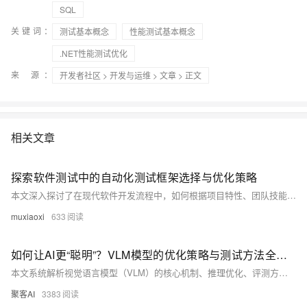
SQL
关键词：
测试基本概念
性能测试基本概念
.NET性能测试优化
来 源：
开发者社区
>
开发与运维
>
文章
> 正文
相关文章
探索软件测试中的自动化测试框架选择与优化策略
本文深入探讨了在现代软件开发流程中，如何根据项目特性、团队技能和长期维护需求，精准选择合适的自动化测试框架。
muxiaoxi
633
如何让AI更“聪明”？VLM模型的优化策略与测试方法全解析​
本文系统解析视觉语言模型（VLM）的核心机制、推理优化、评测方法与挑战。涵盖多模态对齐、KV Cache优化、性能测试及主流基准，助你全面掌握VLM技术前沿。建议点赞收藏，深入学习。
聚客AI
3383