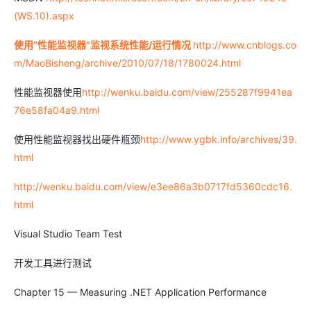
(WS.10).aspx
使用
“
性能监视器
”
监视系统性能
/
运行情况
http://www.cnblogs.co
m/MaoBisheng/archive/2010/07/18/1780024.html
性能监视器使用
http://wenku.baidu.com/view/255287f9941ea
76e58fa04a9.html
使用性能监视器找出硬件瓶颈
http://www.ygbk.info/archives/39.
html
http://wenku.baidu.com/view/e3ee86a3b0717fd5360cdc16.
html
Visual Studio Team Test
开发工具进行测试
Chapter 15 — Measuring .NET Application Performance