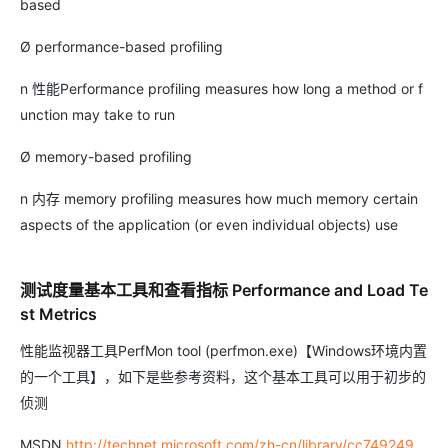
based
Ø performance-based profiling
n 性能Performance profiling measures how long a method or f
unction may take to run
Ø memory-based profiling
n 内存 memory profiling measures how much memory certain
aspects of the application (or even individual objects) use
测试度量基本工具和查看指标 Performance and Load Te
st Metrics
性能监视器工具PerfMon tool (perfmon.exe)【Windows环境内置
的一个工具】，如下是些参考资料，这个基本工具可以用于初步的
侦测
MSDN
http://technet.microsoft.com/zh-cn/library/cc749249