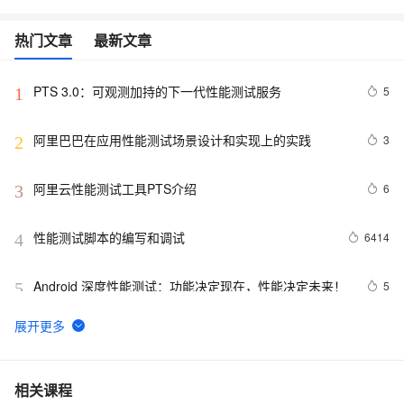
热门文章
最新文章
PTS 3.0：可观测加持的下一代性能测试服务
5
1
阿里巴巴在应用性能测试场景设计和实现上的实践
3
2
阿里云性能测试工具PTS介绍
6
3
性能测试脚本的编写和调试
6414
4
Android 深度性能测试：功能决定现在，性能决定未来！
5
5
【云吞铺子】业务系统性能压测最佳实践（二）--业
8639
6
务压测注意事项
如何做“健康码”的性能压测
6
7
相关课程