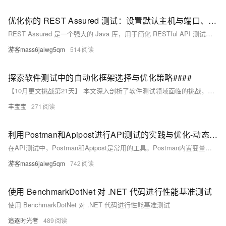
优化你的 REST Assured 测试：设置默认主机与端口、GET 请求与断言
REST Assured 是一个强大的 Java 库，用于简化 RESTful API 测试。本文详解了其核心功能：设置默认主机和端口以减少代码重复、发起 GET 请求并验证响应结果，以及通过断言确保接口行为符合预期。同时推荐 Apipost 工具，助力开发者提升 API 测试效率，实现更高效的接口管理与团队协作。掌握这些技巧，可显著优化测试流程与代码质量。
游客mass6jalwg5qm
514
探索软件测试中的自动化框架选择与优化策略####
【10月更文挑战第21天】 本文深入剖析了软件测试领域面临的挑战，聚焦于自动化测试框架的选择与优化这一核心议题。不同于传统摘要的概述方式，本文将以一个虚拟案例“X项目”为线索，通过该项目从手动测试困境到自动化转型的成功历程，生动展现如何根据项目特性精准匹配自动化工具（如Selenium、Appium等），并结合CI/CD流程进行深度集成与持续优化，最终实现测试效率与质量的双重飞跃。读者将跟随“X项目”团队的视角，直观感受自动化框架选型的策略性思考及实践中的优化技巧，获得可借鉴的实战经验。 ####
丰宝宝
271
利用Postman和Apipost进行API测试的实践与优化-动态参数
在API测试中，Postman和Apipost是常用的工具。Postman内置变量功能有限，面对复杂场景时需编写JavaScript脚本，增加了维护成本。而Apipost提供丰富的内置变量、可视化动态值配置和低代码操作，支持生成真实随机数据，如邮箱、手机号等，显著提升测试效率和灵活性。对于复杂测试场景，Apipost是更好的选择，能有效降低开发与维护成本，提高测试工作的便捷性和可维护性。
游客mass6jalwg5qm
742
使用 BenchmarkDotNet 对 .NET 代码进行性能基准测试
使用 BenchmarkDotNet 对 .NET 代码进行性能基准测试
追逐时光者
489