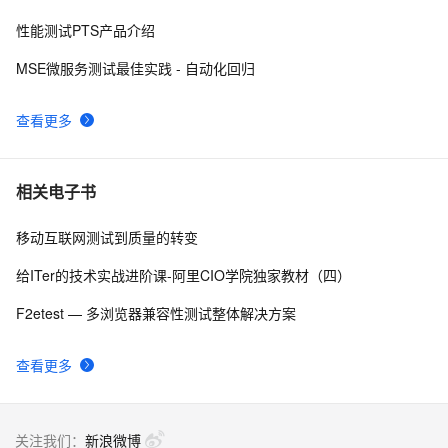
性能测试PTS产品介绍
测试过程控制----如何开展性能测试
1
8
MSE微服务测试最佳实践 - 自动化回归
Linux下压力测试工具推荐：WebBench
1
9
查看更多
微服务：全链路压测和容量规划
6
10
相关电子书
移动互联网测试到质量的转变
给ITer的技术实战进阶课-阿里CIO学院独家教材（四）
F2etest — 多浏览器兼容性测试整体解决方案
查看更多
关注我们：
新浪微博