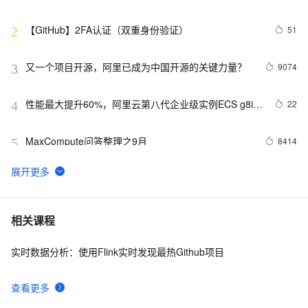
【GitHub】2FA认证（双重身份验证）
51
2
又一个项目开源，阿里已成为中国开源的关键力量？
9074
3
性能最大提升60%，阿里云第八代企业级实例ECS g8i正
22
4
式上线
MaxCompute问答整理之9月
8414
5
RTMP、RTSP、HTTP视频协议详解（附：直播流地址、
6
6
播放软件）
解决 git 报错 “fatal: unable to access 
68
7
相关课程
‘https://github.com/.../.git‘: Recv failure Connection 
was rese
实时数据分析：使用Flink实时发现最热Github项目
GitHub 星标 115k+的 Java 教程，超级硬核！下载量突
8
8
破 1 万次！
查看更多
重磅推荐，Github上一批优秀的「低代码」项目 ，点赞
7
9
收藏按需取用