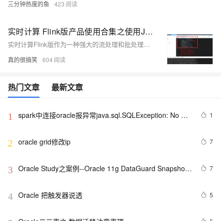
三分钟热度的鱼
423
实时计算 Flink版产品使用合集之使用JDBC方式读取Oracle的number类型时，通过什么方式进行映射
实时计算Flink版作为一种强大的流处理和批处理统一的计算框架，广泛应用于各种需要实时数据处理和分析的场景。实时计算Flink版通常结合SQL接口、DataStream API、以及与上下游数据源和存储系统的丰富连接器，提供了一套全面的解决方案，以应对各种实时计算需求。其低延迟、高吞吐、容错性强的特点，使其成为众多企业和组织实时数据处理首选的技术平台。以下是实时计算Flink版的一些典型使用合集。
真的很搞笑
604
热门文章
最新文章
spark中连接oracle报异常java.sql.SQLException: No 
1
1
suitable driver
oracle grid修改ip
7
2
Oracle Study之案例--Oracle 11g DataGuard Snapshot 
7
3
Standby
Oracle 把触发器说透
5
4