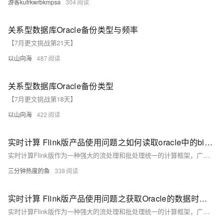
游客kufrkwrbkmpsa
304
关系型数据库Oracle备份类型与频率
【7月更文挑战第21天】
以山向海
487
关系型数据库Oracle备份类型
【7月更文挑战第18天】
以山向海
422
实时计算 Flink版产品使用问题之如何读取oracle中的blob类型的数据
实时计算Flink版作为一种强大的流处理和批处理统一的计算框架，广泛应用于各种需要实时数据处理和分析的场景。实时计算Flink版通常结合SQL接口、DataStream API、以及与上下游数据源和存储系统的丰富连接器，提供了一套全面的解决方案，以应对各种实时计算需求。其低延迟、高吞吐、容错性强的特点，使其成为众多企业和组织实时数据处理首选的技术平台。以下是实时计算Flink版的一些典型使用合集。
三分钟热度的鱼
338
实时计算 Flink版产品使用问题之获取Oracle的数据时无法获取clob类型的数据，该怎么办
实时计算Flink版作为一种强大的流处理和批处理统一的计算框架，广泛应用于各种需要实时数据处理和分析的场景。实时计算Flink版通常结合SQL接口、DataStream API、以及与上下游数据源和存储系统的丰富连接器，提供了一套全面的解决方案，以应对各种实时计算需求。其低延迟、高吞吐、容错性强的特点，使其成为众多企业和组织实时数据处理首选的技术平台。以下是实时计算Flink版的一些典型使用合集。