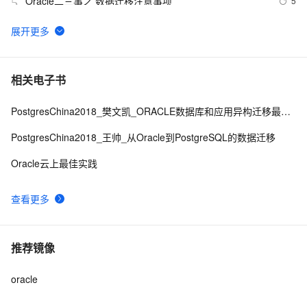
Oracle二三事之 数据迁移注意事项
5
5
SQL Server和Oracle的常用函数对比 (转)
13
6
如何在 Oracle 中创建可插入数据库（PDB）？
9
7
相关电子书
PostgresChina2018_樊文凯_ORACLE数据库和应用异构迁移最佳实践
Oracle 创建触发器
4
8
PostgresChina2018_王帅_从Oracle到PostgreSQL的数据迁移
PolarDB PostgreSQL版：Oracle兼容的高性能数据库
13
9
Oracle云上最佳实践
如何查看Oracle的版本信息
4
10
查看更多
推荐镜像
oracle