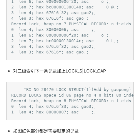
1: len 6; hex 000000006f20; asc     o ;;

2: len 7; hex bc000001300140; asc     0 @;;

3: len 4; hex 67616f32; asc gao2;;

4: len 3; hex 67616f; asc gao;;

Record lock, heap no 7 PHYSICAL RECORD: n_fields 5; 
0: len 4; hex 80000006; asc     ;;

1: len 6; hex 000000006f20; asc     o ;;

2: len 7; hex bc00000130014c; asc     0 L;;

3: len 4; hex 67616f32; asc gao2;;

4: len 3; hex 67616f; asc gao;; 
对二级索引下一条记录加上LOCK_S|LOCK_GAP
-----TRX NO:28470 LOCK STRUCT(1)(Add by gaopeng)

RECORD LOCKS space id 86 page no 4 n bits 80 index 
Record lock, heap no 8 PHYSICAL RECORD: n_fields 2; 
0: len 4; hex 67616f33; asc gao3;;

1: len 4; hex 80000007; asc     ;; 
如图红色部分都是需要锁定的记录