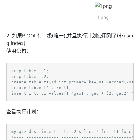
1.png
2. 如果B.COL有二级(唯一),并且执行计划使用到了(非usin
g index)
使用语句：
drop table  t1;

drop table  t2;

create table t1(id int primary key,n1 varchar(20),n2
create table t2 like t1;

insert into t1 values(1,'gao1','gao'),(2,'gao2','ga
查看执行计划：
mysql> desc insert into t2 select * from t1 force in
+----+-------------+-------+------------+-------+--