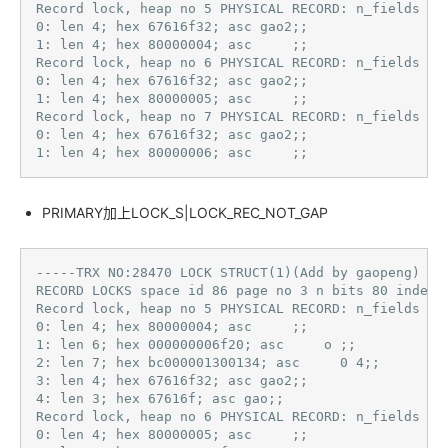
Record lock, heap no 5 PHYSICAL RECORD: n_fields 2; 
0: len 4; hex 67616f32; asc gao2;;

1: len 4; hex 80000004; asc     ;;

Record lock, heap no 6 PHYSICAL RECORD: n_fields 2; 
0: len 4; hex 67616f32; asc gao2;;

1: len 4; hex 80000005; asc     ;;

Record lock, heap no 7 PHYSICAL RECORD: n_fields 2; 
0: len 4; hex 67616f32; asc gao2;;

1: len 4; hex 80000006; asc     ;; 
PRIMARY加上LOCK_S|LOCK_REC_NOT_GAP
-----TRX NO:28470 LOCK STRUCT(1)(Add by gaopeng)

RECORD LOCKS space id 86 page no 3 n bits 80 index 
Record lock, heap no 5 PHYSICAL RECORD: n_fields 5; 
0: len 4; hex 80000004; asc     ;;

1: len 6; hex 000000006f20; asc     o ;;

2: len 7; hex bc000001300134; asc     0 4;;

3: len 4; hex 67616f32; asc gao2;;

4: len 3; hex 67616f; asc gao;;

Record lock, heap no 6 PHYSICAL RECORD: n_fields 5; 
0: len 4; hex 80000005; asc     ;;
