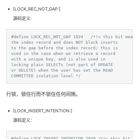
[LOCK_REC_NOT_GAP:]
源码定义:
#define LOCK_REC_NOT_GAP 1024   /*!< this bit means 
the index record and does NOT block inserts

to the gap before the index record; this is

used in the case when we retrieve a record

with a unique key, and is also used in

locking plain SELECTs (not part of UPDATE

or DELETE) when the user has set the READ

COMMITTED isolation level */ 
行锁，锁住行而不锁住任何间隙。
[LOCK_INSERT_INTENTION:]
源码定义：
#define LOCK_INSERT_INTENTION 2048 /*!< this bit is 