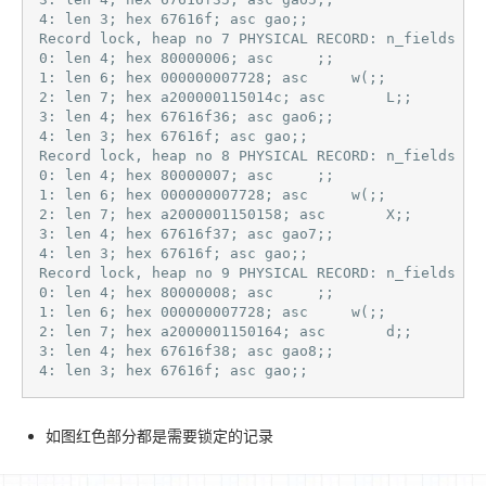
4: len 3; hex 67616f; asc gao;;

Record lock, heap no 7 PHYSICAL RECORD: n_fields 5; 
0: len 4; hex 80000006; asc     ;;

1: len 6; hex 000000007728; asc     w(;;

2: len 7; hex a200000115014c; asc       L;;

3: len 4; hex 67616f36; asc gao6;;

4: len 3; hex 67616f; asc gao;;

Record lock, heap no 8 PHYSICAL RECORD: n_fields 5; 
0: len 4; hex 80000007; asc     ;;

1: len 6; hex 000000007728; asc     w(;;

2: len 7; hex a2000001150158; asc       X;;

3: len 4; hex 67616f37; asc gao7;;

4: len 3; hex 67616f; asc gao;;

Record lock, heap no 9 PHYSICAL RECORD: n_fields 5; 
0: len 4; hex 80000008; asc     ;;

1: len 6; hex 000000007728; asc     w(;;

2: len 7; hex a2000001150164; asc       d;;

3: len 4; hex 67616f38; asc gao8;;

4: len 3; hex 67616f; asc gao;; 
如图红色部分都是需要锁定的记录