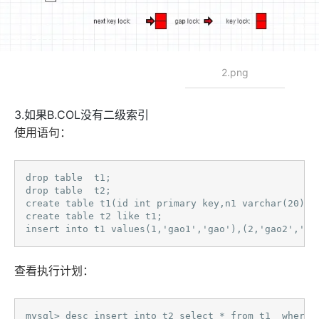
2.png
3.如果B.COL没有二级索引
使用语句：
drop table  t1;

drop table  t2;

create table t1(id int primary key,n1 varchar(20),n2
create table t2 like t1;

insert into t1 values(1,'gao1','gao'),(2,'gao2','ga
查看执行计划：
mysql> desc insert into t2 select * from t1  where n