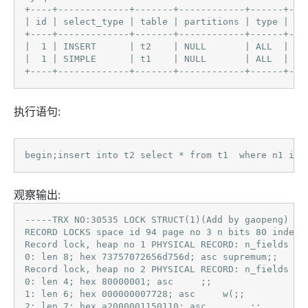
+----+-------------+-------+------------+------+---
| id | select_type | table | partitions | type | po
+----+-------------+-------+------------+------+---
|  1 | INSERT      | t2    | NULL       | ALL  | NU
|  1 | SIMPLE      | t1    | NULL       | ALL  | NU
+----+-------------+-------+------------+------+---
执行语句:
begin;insert into t2 select * from t1  where n1 in 
观察输出:
-----TRX NO:30535 LOCK STRUCT(1)(Add by gaopeng)

RECORD LOCKS space id 94 page no 3 n bits 80 index 
Record lock, heap no 1 PHYSICAL RECORD: n_fields 1; 
0: len 8; hex 73757072656d756d; asc supremum;;

Record lock, heap no 2 PHYSICAL RECORD: n_fields 5; 
0: len 4; hex 80000001; asc     ;;

1: len 6; hex 000000007728; asc     w(;;

2: len 7; hex a2000001150110; asc        ;;
