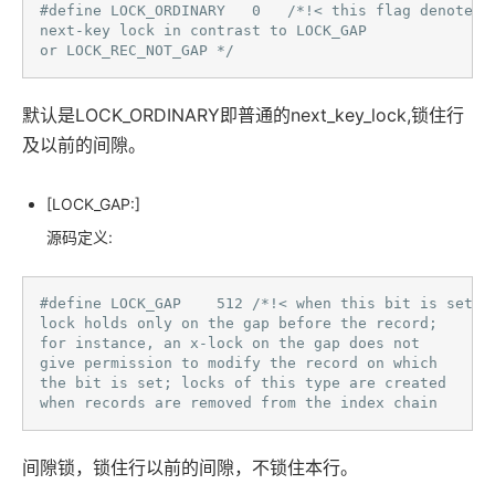
#define LOCK_ORDINARY   0   /*!< this flag denotes a
next-key lock in contrast to LOCK_GAP

or LOCK_REC_NOT_GAP */ 
默认是LOCK_ORDINARY即普通的next_key_lock,锁住行
及以前的间隙。
[LOCK_GAP:]
源码定义:
#define LOCK_GAP    512 /*!< when this bit is set, i
lock holds only on the gap before the record;

for instance, an x-lock on the gap does not

give permission to modify the record on which

the bit is set; locks of this type are created

when records are removed from the index chain 
间隙锁，锁住行以前的间隙，不锁住本行。