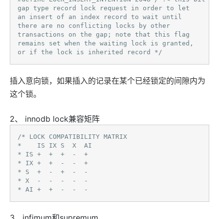
gap type record lock request in order to let

an insert of an index record to wait until

there are no conflicting locks by other

transactions on the gap; note that this flag

remains set when the waiting lock is granted,

or if the lock is inherited record */ 
插入意向锁，如果插入的记录在某个已经锁定的间隙内为
这个锁。
2、 innodb lock兼容矩阵
/* LOCK COMPATIBILITY MATRIX

*    IS IX S  X  AI

* IS +  +  +  -  +

* IX +  +  -  -  +

* S  +  -  +  -  -

* X  -  -  -  -  -

* AI +  +  -  -  - 
3、infimum和supremum