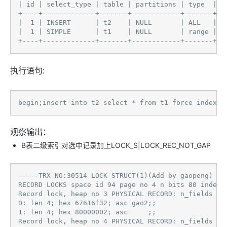
| id | select_type | table | partitions | type  | p
+----+-------------+-------+------------+-------+--
|  1 | INSERT      | t2    | NULL       | ALL   | N
|  1 | SIMPLE      | t1    | NULL       | range | n
+----+-------------+-------+------------+-------+--
执行语句:
begin;insert into t2 select * from t1 force index(n
观察输出：
B表二级索引对选中记录加上LOCK_S|LOCK_REC_NOT_GAP
-----TRX NO:30514 LOCK STRUCT(1)(Add by gaopeng)

RECORD LOCKS space id 94 page no 4 n bits 80 index 
Record lock, heap no 3 PHYSICAL RECORD: n_fields 2; 
0: len 4; hex 67616f32; asc gao2;;

1: len 4; hex 80000002; asc     ;;

Record lock, heap no 4 PHYSICAL RECORD: n_fields 2; 