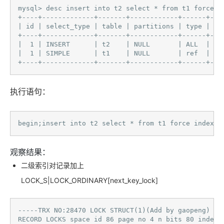
mysql> desc insert into t2 select * from t1 force in
+----+-------------+-------+------------+------+---
| id | select_type | table | partitions | type | po
+----+-------------+-------+------------+------+---
|  1 | INSERT      | t2    | NULL       | ALL  | NU
|  1 | SIMPLE      | t1    | NULL       | ref  | n1
+----+-------------+-------+------------+------+---
执行语句：
begin;insert into t2 select * from t1 force index(n
观察结果：
二级索引对记录加上
LOCK_S|LOCK_ORDINARY[next_key_lock]
-----TRX NO:28470 LOCK STRUCT(1)(Add by gaopeng)

RECORD LOCKS space id 86 page no 4 n bits 80 index 