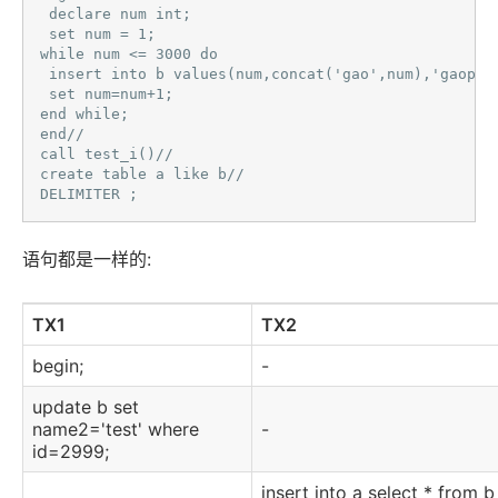
 declare num int;

 set num = 1; 

while num <= 3000 do

 insert into b values(num,concat('gao',num),'gaopeng
 set num=num+1;

end while;

end// 

call test_i()//

create table a like b//

DELIMITER ; 
语句都是一样的:
TX1
TX2
begin;
-
update b set
name2='test' where
-
id=2999;
insert into a select * from b