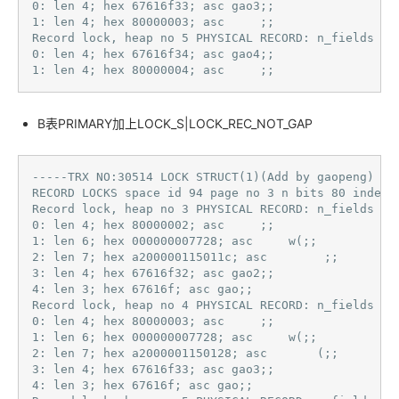
0: len 4; hex 67616f33; asc gao3;;

1: len 4; hex 80000003; asc     ;;

Record lock, heap no 5 PHYSICAL RECORD: n_fields 2; 
0: len 4; hex 67616f34; asc gao4;;

1: len 4; hex 80000004; asc     ;; 
B表PRIMARY加上LOCK_S|LOCK_REC_NOT_GAP
-----TRX NO:30514 LOCK STRUCT(1)(Add by gaopeng)

RECORD LOCKS space id 94 page no 3 n bits 80 index 
Record lock, heap no 3 PHYSICAL RECORD: n_fields 5; 
0: len 4; hex 80000002; asc     ;;

1: len 6; hex 000000007728; asc     w(;;

2: len 7; hex a200000115011c; asc        ;;

3: len 4; hex 67616f32; asc gao2;;

4: len 3; hex 67616f; asc gao;;

Record lock, heap no 4 PHYSICAL RECORD: n_fields 5; 
0: len 4; hex 80000003; asc     ;;

1: len 6; hex 000000007728; asc     w(;;

2: len 7; hex a2000001150128; asc       (;;

3: len 4; hex 67616f33; asc gao3;;

4: len 3; hex 67616f; asc gao;;
