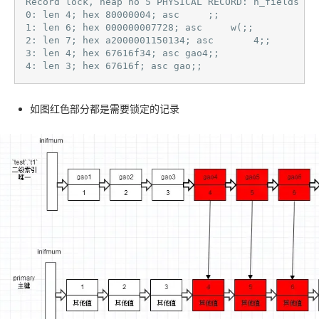
Record lock, heap no 5 PHYSICAL RECORD: n_fields 5; 
0: len 4; hex 80000004; asc     ;;

1: len 6; hex 000000007728; asc     w(;;

2: len 7; hex a2000001150134; asc       4;;

3: len 4; hex 67616f34; asc gao4;;

4: len 3; hex 67616f; asc gao;; 
如图红色部分都是需要锁定的记录