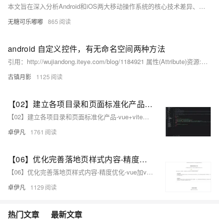
本文旨在深入分析Android和iOS两大移动操作系统的核心技术差异、用户体验以及各自的市场表现，进一步探讨它们在未来技术革新中可能的发展方向。通过对比两者的开放性、安全性、生态系统等方面，本文揭示了两大系统在移动设备市场中的竞争态势和潜在变革。
无糖可乐嘟嘟
865
android 自定义控件，有无命名空间两种方法
引用：http://wujiandong.iteye.com/blog/1184921 属性(Attribute)资源:属于整个Android应用资源的一部分.其实就是网上一堆介绍怎么给自定义View添加自己的属性文章里的attrs文件,此文件位于../res/values/目录下 当别人通过XML文件配置的方式来创建你开发的自定义组件,并且还能动态设置你自定义组件的属性时，这时候你就需要给你自己自定义的组件配上一个XML属性资源文件来完成这项工作了. 其实也可以不配上一个XML属性资源文件,也能完成如上的功能,这样你的自定义组件显得更干脆一点，一个自定义组件就是一个类文件，不拖泥带水的。
古镇月影
1125
【02】建立各项目录和页面标准化产品-vue+vite开发实战-做一个非常漂亮的APP下载落地页-支持PC和H5自适应提供安卓苹果鸿蒙下载和网页端访问-优雅草卓伊凡
【02】建立各项目录和页面标准化产品-vue+vite开发实战-做一个非常漂亮的APP下载落地页-支持PC和H5自适应提供安卓苹果鸿蒙下载和网页端访问-优雅草卓伊凡
卓伊凡
1761
【06】优化完善落地页样式内容-精度优化-vue加vite开发实战-做一个非常漂亮的APP下载落地页-支持PC和H5自适应提供安卓苹果鸿蒙下载和网页端访问-优雅草卓伊凡
【06】优化完善落地页样式内容-精度优化-vue加vite开发实战-做一个非常漂亮的APP下载落地页-支持PC和H5自适应提供安卓苹果鸿蒙下载和网页端访问-优雅草卓伊凡
卓伊凡
1129
热门文章
最新文章