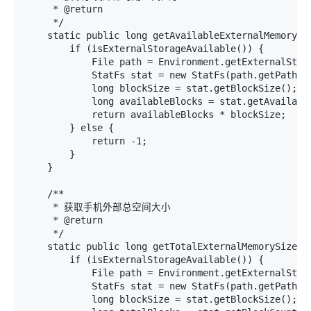
     * @return

     */

    static public long getAvailableExternalMemorySiz
        if (isExternalStorageAvailable()) {

            File path = Environment.getExternalSt
            StatFs stat = new StatFs(path.getPath())
            long blockSize = stat.getBlockSize();

            long availableBlocks = stat.getAvailable
            return availableBlocks * blockSize;

        } else {

            return -1;

        }

    }

    /**

     * 获取手机外部总空间大小

     * @return

     */

    static public long getTotalExternalMemorySize() 
        if (isExternalStorageAvailable()) {

            File path = Environment.getExternalSt
            StatFs stat = new StatFs(path.getPath())
            long blockSize = stat.getBlockSize();
