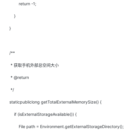
return
-
1
;
}
}
/**
* 获取手机外部总空间大小
* @return
*/
static
public
long
getTotalExternalMemorySize() {
if
(isExternalStorageAvailable()) {
File path = Environment.getExternalStorageDirectory();