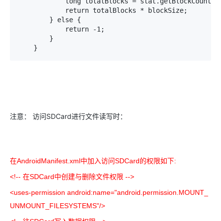
            long totalBlocks = stat.getBlockCount();
            return totalBlocks * blockSize;

        } else {

            return -1;

        }

    }
注意： 访问SDCard进行文件读写时：
在AndroidManifest.xml中加入访问SDCard的权限如下:
<!-- 在SDCard中创建与删除文件权限 -->
<uses-permission android:name="android.permission.MOUNT_
UNMOUNT_FILESYSTEMS"/>