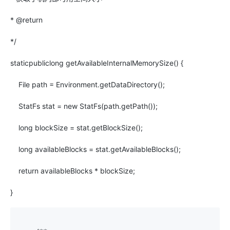
* @return
*/
static
public
long
getAvailableInternalMemorySize() {
File path = Environment.getDataDirectory();
StatFs stat =
new
StatFs(path.getPath());
long
blockSize = stat.getBlockSize();
long
availableBlocks = stat.getAvailableBlocks();
return
availableBlocks * blockSize;
}