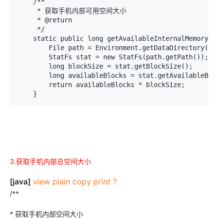
    /**

     * 获取手机内部可用空间大小

     * @return

     */

    static public long getAvailableInternalMemorySiz
        File path = Environment.getDataDirectory();

        StatFs stat = new StatFs(path.getPath());

        long blockSize = stat.getBlockSize();

        long availableBlocks = stat.getAvailableBloc
        return availableBlocks * blockSize;

    }
3.获取手机内部总空间大小
[java]
view plain
copy
print
?
/**
* 获取手机内部空间大小