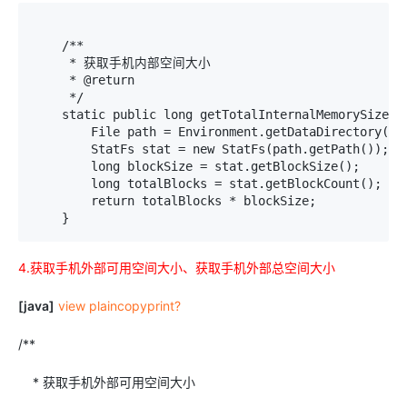
    /**

     * 获取手机内部空间大小

     * @return

     */

    static public long getTotalInternalMemorySize() 
        File path = Environment.getDataDirectory();/
        StatFs stat = new StatFs(path.getPath());

        long blockSize = stat.getBlockSize();   
        long totalBlocks = stat.getBlockCount();   
        return totalBlocks * blockSize;

    }
4.获取手机外部可用空间大小、获取手机外部总空间大小
[java]
view plain
copy
print
?
/**
* 获取手机外部可用空间大小