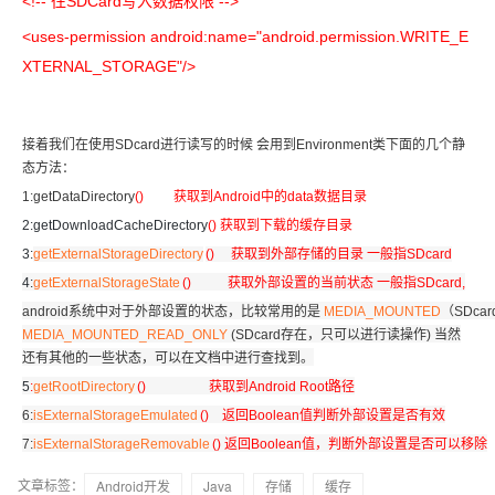
<!-- 往SDCard写入数据权限 -->
<uses-permission android:name="android.permission.WRITE_E
XTERNAL_STORAGE"/>
接着我们在使用SDcard进行读写的时候 会用到Environment类下面的几个静
态方法：
1:getDataDirectory
()
获取到Android中的data数据目录
2:getDownloadCacheDirectory
() 获取到下载的缓存目录
3:
getExternalStorageDirectory
() 获取到外部存储的目录 一般指SDcard
4:
getExternalStorageState
() 获取外部设置的当前状态 一般指SDcard,
android系统中对于外部设置的状态，比较常用的是
MEDIA_MOUNTED
（SDc
MEDIA_MOUNTED_READ_ONLY
(SDcard存在，只可以进行读操作) 当然
还有其他的一些状态，可以在文档中进行查找到。
5
:
getRootDirectory
() 获取到Android Root路径
6:
isExternalStorageEmulated
() 返回Boolean值判断外部设置是否有效
7:
isExternalStorageRemovable
() 返回Boolean值，判断外部设置是否可以移除
文章标签：
Android开发
Java
存储
缓存