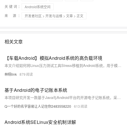
关键词：
Android系统空间
来 源：
开发者社区
>
开发与运维
>
文章
> 正文
相关文章
【车载Android】模拟Android系统的高负载环境
本文介绍如何将Linux压力测试工具Stress移植到Android系统，用于模拟高负载环境下的CPU、内存、IO和磁盘压力，帮助开发者优化车载Android应用在多任务并发时的性能问题，提升系统稳定性与用户体验。
林栩link
879
基于Android的电子记账本系统
本项目研究开发一款基于Java与Android平台的开源电子记账系统，采用SQLite数据库和Gradle工具，实现高效、安全、便捷的个人财务管理，顺应数字化转型趋势。
Q一个好的名字容易让人记住你2483558220
613
Android系统SELinux安全机制详解