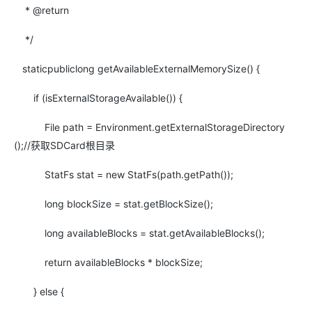
* @return
*/
static
public
long
getAvailableExternalMemorySize() {
if
(isExternalStorageAvailable()) {
File path = Environment.getExternalStorageDirectory
();
//获取SDCard根目录
StatFs stat =
new
StatFs(path.getPath());
long
blockSize = stat.getBlockSize();
long
availableBlocks = stat.getAvailableBlocks();
return
availableBlocks * blockSize;
}
else
{