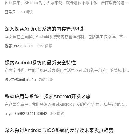
如此看来，SELinux对于大家来说，就像那位不眠不休，严阵以待的港口管理员，守护我们安卓系统的平安，维护这片海港的和谐生态。SELinux就这样，默默无闻，却卫士如山，给予Android系统一份厚重的安全保障。
蓝易云
540
深入探索Android系统的内存管理机制
本文旨在全面解析Android系统的内存管理机制，包括其工作原理、常见问题及其解决方案。通过对Android内存模型的深入分析，本文将帮助开发者更好地理解内存分配、回收以及优化策略，从而提高应用性能和用户体验。
游客7ofzsdfcat7ls
1263
探索Android系统的最新安全特性
在数字时代，智能手机已成为我们生活中不可或缺的一部分。随着技术的不断进步，手机操作系统的安全性也越来越受到重视。本文将深入探讨Android系统最新的安全特性，包括其设计理念、实施方式以及对用户的影响。通过分析这些安全措施如何保护用户免受恶意软件和网络攻击的威胁，我们希望为读者提供对Android安全性的全面了解。
游客7v53mftipku2u
702
移动应用与系统：探索Android开发之旅
在这篇文章中，我们将深入探讨Android开发的各个方面，从基础知识到高级技术。我们将通过代码示例和案例分析，帮助读者更好地理解和掌握Android开发。无论你是初学者还是有经验的开发者，这篇文章都将为你提供有价值的信息和技巧。让我们一起开启Android开发的旅程吧！
aliyun8599273441-30642
368
深入探讨Android与iOS系统的差异及未来发展趋势