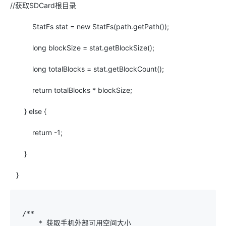
//获取SDCard根目录
StatFs stat =
new
StatFs(path.getPath());
long
blockSize = stat.getBlockSize();
long
totalBlocks = stat.getBlockCount();
return
totalBlocks * blockSize;
}
else
{
return
-
1
;
}
}
 /**

     * 获取手机外部可用空间大小
