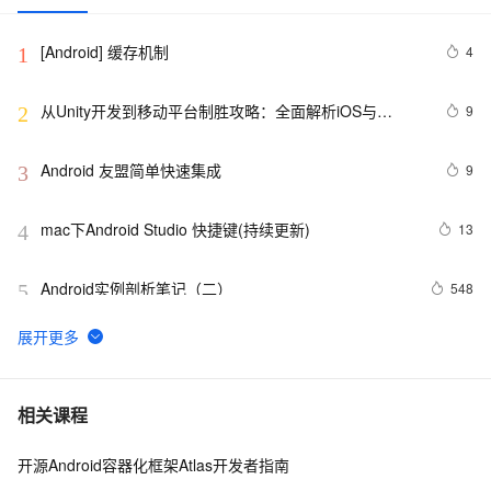
[Android] 缓存机制
4
1
从Unity开发到移动平台制胜攻略：全面解析iOS与
9
2
Android应用发布流程，助你轻松掌握跨平台发布技巧，
打造爆款手游不是梦——性能优化、广告集成与内购设置
Android 友盟简单快速集成
9
3
全包含
mac下Android Studio 快捷键(持续更新)
13
4
Android实例剖析笔记（二）
548
5
申请google android map api key
2
6
MAD，现代安卓开发技术：Android 领域开发方式的重
11
7
相关课程
大变革～（1）
开源Android容器化框架Atlas开发者指南
Android应用开发-onNewIntent()
630
8