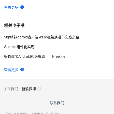
查看更多
Android应用程序启动过程源代码分析（2）
641
9
Android studio .gitignore 文件的内容
7
10
相关电子书
58同城Android客户端Walle框架演进与实践之路
Android组件化实现
蚂蚁聚宝Android秒级编译——Freeline
查看更多
关注我们：
新浪微博
联系我们
文档
|
开发者社区
|
天池大赛
|
培训与认证