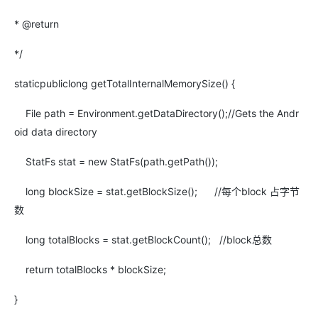
* @return
*/
static
public
long
getTotalInternalMemorySize() {
File path = Environment.getDataDirectory();
//Gets the Andr
oid data directory
StatFs stat =
new
StatFs(path.getPath());
long
blockSize = stat.getBlockSize();
//每个block 占字节
数
long
totalBlocks = stat.getBlockCount();
//block总数
return
totalBlocks * blockSize;
}