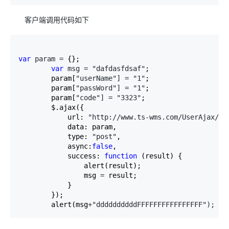
客户端调用代码如下
var
 param =
 {};

var
 msg = "dafdasfdsaf"
;

        param[
"userName"] = "1"
;

        param[
"passWord"] = "1"
;

        param[
"code"] = "3323"
;

        $.ajax({

            url: 
"http://www.ts-wms.com/UserAjax/Lo
            data: param,

            type: 
"post"
,

            async:
false
,

            success: 
function
 (result) {

                alert(result);

                msg 
=
 result;

            }

        });

        alert(msg
+"ddddddddddFFFFFFFFFFFFFFFF");