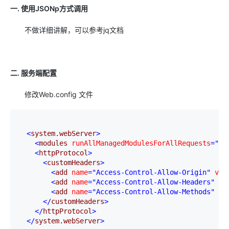
一. 使用JSONp方式调用
不做详细讲解，可以参考jq文档
二. 服务端配置
修改Web.config 文件
<
system.webServer
>
<
modules 
runAllManagedModulesForAllRequests
="tr
<
httpProtocol
>
<
customHeaders
>
<
add 
name
="Access-Control-Allow-Origin"
 val
<
add 
name
="Access-Control-Allow-Headers"
 va
<
add 
name
="Access-Control-Allow-Methods"
 va
</
customHeaders
>
</
httpProtocol
>
</
system.webServer
>