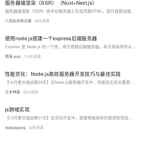
服务器端渲染（SSR）（Nuxt+Next.js）
服务器端渲染（SSR）技术在服务器上生成页面HTML，提升首屏加载速度和SEO效果。Nuxt.js和Next.js分别是基于Vue.js和React.js的流行SSR框架。Nuxt.js提供自动化路由管理、页面级数据获取和布局系统，支持SSR和静态站点生成。Next.js支持SSR、静态生成和文件系统路由，通过`getServerSideProps`和`getStaticProps`实现数据获取。SSR的优点包括首屏加载快、SEO友好和适合复杂页面，但也会增加服务器压力、开发限制和调试难度。选择框架时，可根据项目需求和技术栈决定使用Nuxt.js或Next.js。
八百标兵奔北坡
493
使用node.js搭建一个express后端服务器
Express 是 Node.js 的一个库，用于搭建后端服务器。本文将指导你从零开始构建一个简易的 Express 服务器，包括项目初始化、代码编写、服务启动与项目结构优化。通过创建 handler 和 router 文件夹分离路由和处理逻辑，使项目更清晰易维护。最后，通过 Postman 测试确保服务正常运行。
雨溪-yuxi
1145
性能优化：Node.js高效服务器开发技巧与最佳实践
【10月更文挑战第29天】在Node.js服务器开发中，性能优化至关重要。本文介绍了几种高效开发的最佳实践，包括使用缓存策略、采用异步编程、实施负载均衡和性能监控。通过示例代码展示了如何实现这些技术，帮助开发者构建更快、更稳定的Node.js应用。
土木林森
624
js跨域实现
【10月更文挑战第31天】在实际开发中，需要根据具体的需求和项目情况选择合适的跨域解决方案。
dufadayang
328