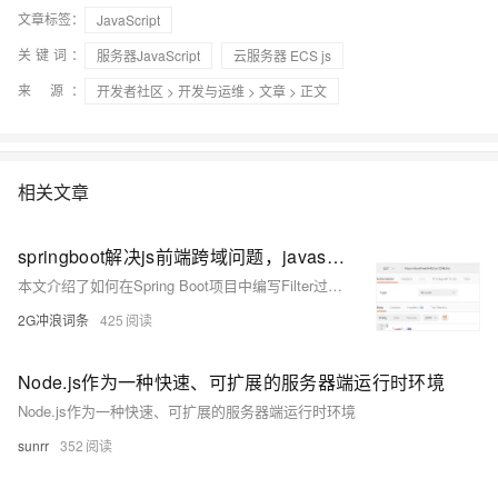
文章标签：
JavaScript
关键词：
服务器JavaScript
云服务器 ECS js
来 源：
开发者社区
>
开发与运维
>
文章
> 正文
相关文章
springboot解决js前端跨域问题，javascript跨域问题解决
本文介绍了如何在Spring Boot项目中编写Filter过滤器以处理跨域问题，并通过一个示例展示了使用JavaScript进行跨域请求的方法。首先，在Spring Boot应用中添加一个实现了`Filter`接口的类，设置响应头允许所有来源的跨域请求。接着，通过一个简单的HTML页面和jQuery发送AJAX请求到指定URL，验证跨域请求是否成功。文中还提供了请求成功的响应数据样例及请求效果截图。
2G冲浪词条
425
Node.js作为一种快速、可扩展的服务器端运行时环境
Node.js作为一种快速、可扩展的服务器端运行时环境
sunrr
352