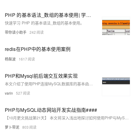
PHP 的基本语法_数组的基本使用| 学习笔记
快速学习 PHP 的基本语法_数组的基本使用。
带你读小助手
242
redis在PHP中的基本使用案例
杨粼波
1617
PHP和Mysql前后端交互效果实现
本文介绍了使用PHP连接MySQL数据库的基本函数及其实现案例。内容涵盖数据库连接、选择数据库、执行查询、获取结果等常用操作，并通过用户登录和修改密码的功能实例，展示了PHP与MySQL的交互过程及代码实现。
varin
527
PHP与MySQL动态网站开发实战指南####
【10月更文挑战第21天】 本文将深入浅出地探讨如何使用PHP与MySQL构建一个动态网站，从环境搭建到项目部署，全程实战演示。无论你是编程新手还是希望巩固Web开发技能的老手，都能在这篇文章中找到实用的技巧和启发。我们将一起探索如何通过PHP处理用户请求，利用MySQL存储数据，并最终呈现动态内容给用户，打造属于自己的在线平台。 ####
萝卜带泥
803