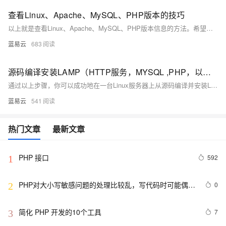
查看Linux、Apache、MySQL、PHP版本的技巧
以上就是查看Linux、Apache、MySQL、PHP版本信息的方法。希望这些信息能帮助你更好地理解和使用你的LAMP技术栈。
蓝易云
683
源码编译安装LAMP（HTTP服务，MYSQL ,PHP，以及bbs论坛）
通过以上步骤，你可以成功地在一台Linux服务器上从源码编译并安装LAMP环境，并配置一个BBS论坛（Discuz!）。这些步骤涵盖了从安装依赖、下载源代码、配置编译到安装完成的所有细节。每个命令的解释确保了过程的透明度，使即使是非专业人士也能够理解整个流程。
蓝易云
541
热门文章
最新文章
PHP 接口
592
1
PHP对大小写敏感问题的处理比较乱，写代码时可能偶尔
0
2
出问题，所以这里总结一下。以便用到的出现错误
简化 PHP 开发的10个工具
7
3