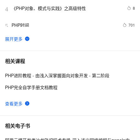
《PHP对象、模式与实践》之高级特性
8
4
PHP时间
701
5
**PHP删除数组中特定元素的两种方法array_splice()和
3
6
unset()
PHP设计模式：单例模式
694
7
相关课程
PHP进阶教程 - 由浅入深掌握面向对象开发 - 第二阶段
php 的函数参数值类型限定
8
8
PHP完全自学手册文档教程
跟我学习php数组常用函数-下篇
629
9
查看更多
PHP面向对象之方法重写
9
10
相关电子书
阿里云栖开发者沙龙PHP技术专场-深入浅出网络编程与swoole内核-吴镇宇