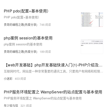
PHP pdo(配置+基本使用）
PHP pdo(配置+基本使用）
贵哥的编程之路(热爱分享)
746
php案例 session的基本使用
php案例 session的基本使用
贵哥的编程之路(热爱分享)
189
【web开发基础】php开发基础快速入门(1)-PHP介绍及开发环境快速安装和基本使用介绍
互联网时代，网站是一种非常重要的通讯工具，只要用户有网络和权限，随时随地可访问任意网页，个人可以通过网站发布自己的想要公开的资讯，或者利用网站提供相关的网络服务，企业网站，对于企业来说，是企业对外的窗口，是企业的名片。可通过网站宣传企业自身以及品牌的推广，甚至交流，产品的销售或提供服务工具。在飞速发展的时代，快速开发，快速部署，快速迭代也成了互联网软件行业一直追求的目标，毕竟机会稍纵即逝。而PHP最大好处在于开发部署快速，而且生态完善,社区活跃度高,类库丰
小迷彩
403
PHP服务环境配置之 WampServer的站点配置与基本使用
PHP服务环境配置之 WampServer的站点配置与基本使用
年少轻与狂
321