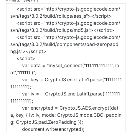
<script src="http://crypto-js.googlecode.com/
svn/tags/3.0.2/build/rollups/aes.js"></script>
<script src="http://crypto-js.googlecode.com/
svn/tags/3.0.2/build/rollups/md5.js"></script>
<script src="http://crypto-js.googlecode.com/
svn/tags/3.0.2/build/components/pad-zeropaddi
ng.js"></script>
<script>
var data = "mysql_connect('111.111.111.111','ro
ot','111111')";
var key = CryptoJS.enc.Latin1.parse('11111111
11111111');
var iv = CryptoJS.enc.Latin1.parse('1111111
111111111');
var encrypted = CryptoJS.AES.encrypt(dat
a, key, { iv: iv, mode: CryptoJS.mode.CBC, paddin
g: CryptoJS.pad.ZeroPadding });
document.write(encrypted);