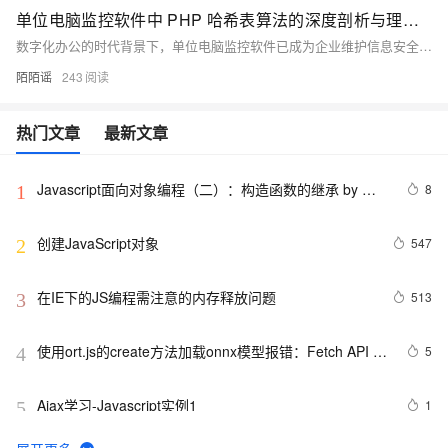
单位电脑监控软件中 PHP 哈希表算法的深度剖析与理论探究
数字化办公的时代背景下，单位电脑监控软件已成为企业维护信息安全、提升工作效率的关键工具。此类软件可全面监测员工的电脑操作行为，收集海量数据，故而高效管理和处理这些数据显得尤为重要。数据结构与算法在此过程中发挥着核心作用。本文将聚焦于哈希表这一在单位电脑监控软件中广泛应用的数据结构，并通过 PHP 语言实现相关功能，为优化单位电脑监控软件提供技术支持。
陌陌谣
243
热门文章
最新文章
Javascript面向对象编程（二）：构造函数的继承 by 阮
8
1
一峰
创建JavaScript对象
547
2
在IE下的JS编程需注意的内存释放问题
513
3
使用ort.js的create方法加载onnx模型报错：Fetch API 
5
4
cannot load file…… URL scheme “file“ is not supported.
Ajax学习-Javascript实例1
1
5