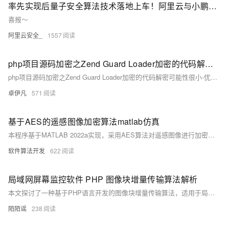
率先实现后量子安全算法技术落地上车！阿里云与小鹏汽车签署后量子加密安全合作协议
喜报～
阿里云安全_
1557
php项目源码加密之Zend Guard Loader加密的代码解密可能性很小-优雅草卓伊凡
php项目源码加密之Zend Guard Loader加密的代码解密可能性很小-优雅草卓伊凡
卓伊凡
571
基于AES的遥感图像加密算法matlab仿真
本程序基于MATLAB 2022a实现，采用AES算法对遥感图像进行加密与解密。主要步骤包括：将彩色图像灰度化并重置大小为256×256像素，通过AES的字节替换、行移位、列混合及轮密钥加等操作完成加密，随后进行解密并验证图像质量（如PSNR值）。实验结果展示了原图、加密图和解密图，分析了图像直方图、相关性及熵的变化，确保加密安全性与解密后图像质量。该方法适用于保护遥感图像中的敏感信息，在军事、环境监测等领域具有重要应用价值。
软件算法开发
622
局域网屏幕监控软件 PHP 图像块增量传输算法解析
本文探讨了一种基于PHP语言开发的图像块增量传输算法，适用于局域网屏幕监控场景。通过将屏幕图像分块处理、计算哈希值并对比变化区域，该算法显著降低了网络带宽占用，提升了监控效率。在企业管理和远程教育中，该技术可实现终端设备的实时监控与远程管控，同时支持与生物识别等技术融合，拓展应用范围。实验表明，该算法在常规办公场景下可减少90%以上的数据传输量，展现了良好的实时性和优化效果。
陌陌谣
238