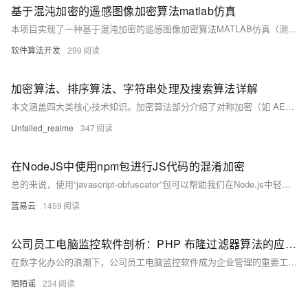
基于混沌加密的遥感图像加密算法matlab仿真
本项目实现了一种基于混沌加密的遥感图像加密算法MATLAB仿真（测试版本：MATLAB2022A）。通过Logistic映射与Baker映射生成混沌序列，对遥感图像进行加密和解密处理。程序分析了加解密后图像的直方图、像素相关性、信息熵及解密图像质量等指标。结果显示，加密图像具有良好的随机性和安全性，能有效保护遥感图像中的敏感信息。该算法适用于军事、环境监测等领域，具备加密速度快、密钥空间大、安全性高的特点。
软件算法开发
299
加密算法、排序算法、字符串处理及搜索算法详解
本文涵盖四大类核心技术知识。加密算法部分介绍了对称加密（如 AES）、非对称加密（如 RSA）、哈希摘要（如 SHA-2）、签名算法的特点及密码存储方案（加盐、BCrypt 等）。 排序算法部分分类讲解了比较排序（冒泡、选择、插入、归并、快排、堆排序）和非比较排序（计数、桶、基数排序）的时间复杂度、适用场景及实现思路，强调混合排序的工业应用。 字符串处理部分包括字符串反转的双指针法，及项目中用正则进行表单校验、网页爬取、日志处理的实例。 搜索算法部分详解了二分查找的实现（双指针与中间索引计算）和回溯算法的概念（递归 + 剪枝），以 N 皇后问题为例说明回溯应用。内容全面覆盖算法原理与实践
Unfailed_realme
347
在NodeJS中使用npm包进行JS代码的混淆加密
总的来说，使用“javascript-obfuscator”包可以帮助我们在Node.js中轻松地混淆JavaScript代码。通过合理的配置，我们可以使混淆后的代码更难以理解，从而提高代码的保密性。
蓝易云
1459
公司员工电脑监控软件剖析：PHP 布隆过滤器算法的应用与效能探究
在数字化办公的浪潮下，公司员工电脑监控软件成为企业管理的重要工具，它能够帮助企业了解员工的工作状态、保障数据安全以及提升工作效率。然而，随着监控数据量的不断增长，如何高效地处理和查询这些数据成为了关键问题。布隆过滤器（Bloom Filter）作为一种高效的概率型数据结构，在公司员工电脑监控软件中展现出独特的优势，本文将深入探讨 PHP 语言实现的布隆过滤器算法在该软件中的应用。
陌陌谣
234