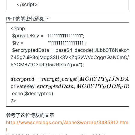
</script>
PHP的解密代码如下
<?php
$privateKey = "1111111111111111";
$iv = "1111111111111111";
$encryptedData = base64_decode("JLbb3T6NekoYFI
Z45g7uiP3ojMdgSSUk3VKZgSvWVcCqqr/GaIv0mQ/hM
5YCM87tC3c9t05izRtsbZg==");
d
e
c
r
y
p
t
e
d
=
m
c
r
y
p
t
d
e
c
r
y
p
t
(
M
C
R
Y
P
T
R
I
J
N
D
A
E
L
1
28
,
privateKey,
e
n
c
r
y
p
t
e
d
D
a
t
a
,
M
C
R
Y
P
T
M
O
D
E
C
B
C
,
echo($decrypted);
?>
参考了这位博友的文章
http://www.cnblogs.com/AloneSword/p/3485912.htm
l