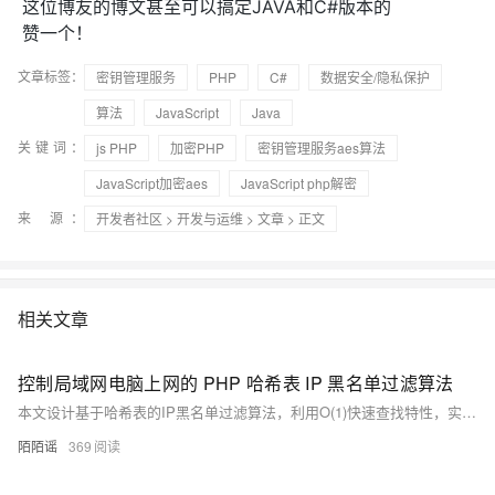
这位博友的博文甚至可以搞定JAVA和C#版本的
赞一个！
文章标签：
密钥管理服务
PHP
C#
数据安全/隐私保护
算法
JavaScript
Java
关键词：
js PHP
加密PHP
密钥管理服务aes算法
JavaScript加密aes
JavaScript php解密
来 源：
开发者社区
>
开发与运维
>
文章
> 正文
相关文章
控制局域网电脑上网的 PHP 哈希表 IP 黑名单过滤算法
本文设计基于哈希表的IP黑名单过滤算法，利用O(1)快速查找特性，实现局域网电脑上网的高效管控。通过PHP关联数组构建黑名单，支持实时拦截、动态增删与自动过期清理，适用于50-500台终端场景，显著降低网络延迟，提升管控灵活性与响应速度。
陌陌谣
369