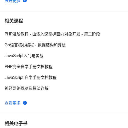
【01】完成新年倒计时页面-蛇年新年快乐倒计时领取礼
9
6
物放烟花html代码优雅草科技央千澈写采用
html5+div+CSS+JavaScript-优雅草卓伊凡-做一条关于新
JavaScript 技术篇-js获取表格元素tr、th、td相对于父节
4
7
相关课程
年的代码分享给你们-为了C站的分拼一下子
点的索引。
PHP进阶教程 - 由浅入深掌握面向对象开发 - 第二阶段
JavaScript中的Math对象
660
8
Go语言核心编程 - 数据结构和算法
详细js 正则的解释
1
9
JavaScript入门与实战
javascript：FF/Chrome 与 IE 动态加载元素的区别
1
10
PHP完全自学手册文档教程
JavaScript 自学手册文档教程
神经网络概览及算法详解
查看更多
相关电子书