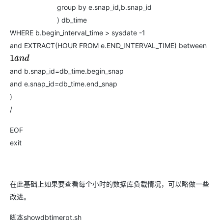
group by e.snap_id,b.snap_id
) db_time
WHERE b.begin_interval_time > sysdate -1
and EXTRACT(HOUR FROM e.END_INTERVAL_TIME) between
2
1
a
n
d
and b.snap_id=db_time.begin_snap
and e.snap_id=db_time.end_snap
)
/
EOF
exit
在此基础上如果要查看每个小时的数据库负载情况，可以略做一些
改进。
脚本showdbtimerpt.sh