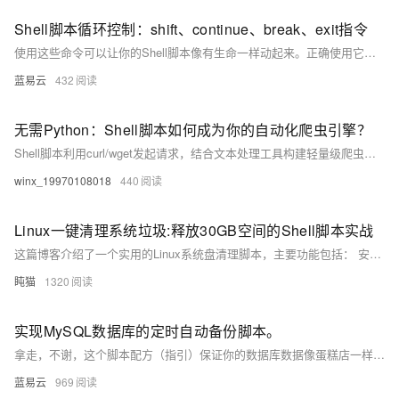
Shell脚本循环控制：shift、continue、break、exit指令
使用这些命令可以让你的Shell脚本像有生命一样动起来。正确使用它们，你的脚本就能像一场精心编排的舞蹈剧目，既有旋律的起伏，也有节奏的跳跃，最终以一场惊艳的表演结束。每一个动作、每一个转折点，都准确、优雅地完成所需要表达的逻辑。如此，你的脚本不只是冰冷的代码，它透过终端的界面，跳着有节奏的舞蹈，走进观众——使用者的心中。
蓝易云
432
无需Python：Shell脚本如何成为你的自动化爬虫引擎？
Shell脚本利用curl/wget发起请求，结合文本处理工具构建轻量级爬虫，支持并行加速、定时任务、增量抓取及分布式部署。通过随机UA、异常重试等优化提升稳定性，适用于日志监控、价格追踪等场景。相比Python，具备启动快、资源占用低的优势，适合嵌入式或老旧服务器环境，复杂任务可结合Python实现混合编程。
winx_19970108018
440
Linux一键清理系统垃圾:释放30GB空间的Shell脚本实战​
这篇博客介绍了一个实用的Linux系统盘清理脚本，主要功能包括： 安全权限检查和旧内核清理，保留当前使用内核 7天以上日志文件清理和系统日志压缩 浏览器缓存(Chrome/Firefox)、APT缓存、临时文件清理 智能清理Snap旧版本和Docker无用数据 提供磁盘空间使用前后对比和大文件查找功能 脚本采用交互式设计确保安全性，适合定期维护开发环境、服务器和个人电脑。文章详细解析了脚本的关键功能代码，并给出了使用建议。完整脚本已开源，用户可根据需求自定义调整清理策略。
盹猫
1320
实现MySQL数据库的定时自动备份脚本。
拿走，不谢，这个脚本配方（指引）保证你的数据库数据像蛋糕店一样地天天更新，还能确保老旧的蛋糕（数据）不会堆积满仓库。这下可好，数据安全有保障，数据库管理员也能轻松一点，偶尔闲下来的时候，煮杯咖啡，看个剧岂不美哉？别忘了偶尔检查一下你的自动备份是否正常工作，以防万一蛋糕机器出了点小差错。
蓝易云
969