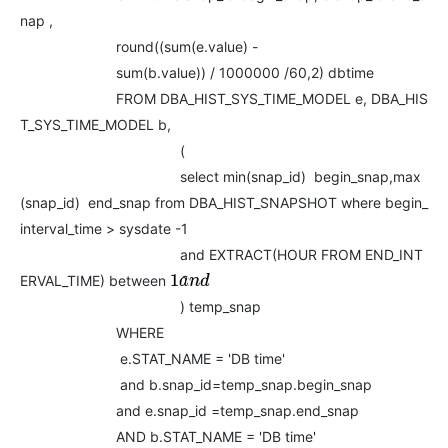
nap ,
round((sum(e.value) -
sum(b.value)) / 1000000 /60,2) dbtime
FROM DBA_HIST_SYS_TIME_MODEL e, DBA_HIS
T_SYS_TIME_MODEL b,
(
select min(snap_id) begin_snap,max
(snap_id) end_snap from DBA_HIST_SNAPSHOT where begin_
interval_time > sysdate -1
and EXTRACT(HOUR FROM END_INT
ERVAL_TIME) between
2
1
a
n
d
) temp_snap
WHERE
e.STAT_NAME = 'DB time'
and b.snap_id=temp_snap.begin_snap
and e.snap_id =temp_snap.end_snap
AND b.STAT_NAME = 'DB time'