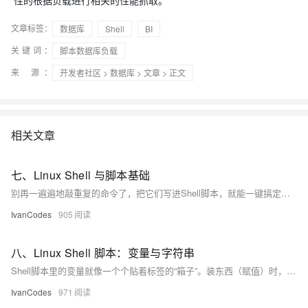
性的根据负载进行相关的性能抓取。
文章标签：
数据库
Shell
BI
关键词：
脚本数据库负载
来 源：
开发者社区
>
数据库
>
文章
> 正文
相关文章
七、Linux Shell 与脚本基础
别再一遍遍地敲重复的命令了，把它们写进Shell脚本，就能一键搞定。脚本本质上就是个存着一堆命令的文本文件，但要让它“活”起来，有几个关键点：文件开头最好用#!/usr/bin/env bash来指定解释器，并用chmod +x给它执行权限。执行时也有讲究：./script.sh是在一个新“房间”（子Shell）里跑，不影响你；而source script.sh是在当前“房间”里跑，适合用来加载环境变量和配置文件。
IvanCodes
905
八、Linux Shell 脚本：变量与字符串
Shell脚本里的变量就像一个个贴着标签的“箱子”。装东西（赋值）时，=两边千万不能有空格。用单引号''装进去的东西会原封不动，用双引号""则会让里面的
IvanCodes
971