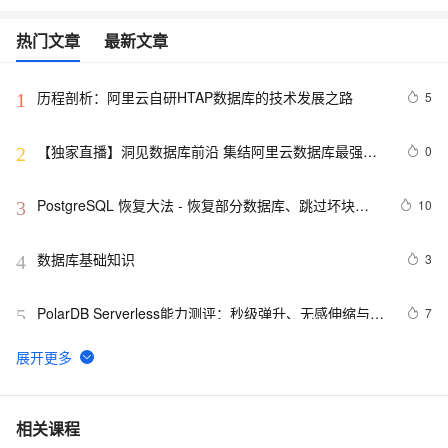
热门文章
最新文章
历程剖析：阿里云自研HTAP数据库的技术发展之路
5
1
【独家直播】洞见数据库前沿 集结阿里云数据库最强阵
0
2
容 DTCC 2019 八大亮点抢先看
PostgreSQL 恢复大法 - 恢复部分数据库、跳过坏块、
10
3
修复无法启动的数据库
数据库基础知识
3
4
PolarDB Serverless能力测评：秒级弹升、无感伸缩与强
7
5
一致性，助您实现高效云数据库管理！
SQLite数据库的备份
12
6
一篇文章带你搞懂非关系型数据库MongoDB
4
7
相关课程