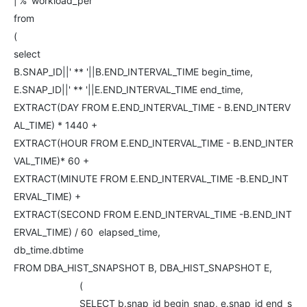
|'%' workload_per
from
(
select
B.SNAP_ID||' ** '||B.END_INTERVAL_TIME begin_time,
E.SNAP_ID||' ** '||E.END_INTERVAL_TIME end_time,
EXTRACT(DAY FROM E.END_INTERVAL_TIME - B.END_INTERV
AL_TIME) * 1440 +
EXTRACT(HOUR FROM E.END_INTERVAL_TIME - B.END_INTER
VAL_TIME)* 60 +
EXTRACT(MINUTE FROM E.END_INTERVAL_TIME -B.END_INT
ERVAL_TIME) +
EXTRACT(SECOND FROM E.END_INTERVAL_TIME -B.END_INT
ERVAL_TIME) / 60 elapsed_time,
db_time.dbtime
FROM DBA_HIST_SNAPSHOT B, DBA_HIST_SNAPSHOT E,
(
SELECT b.snap_id begin_snap, e.snap_id end_s