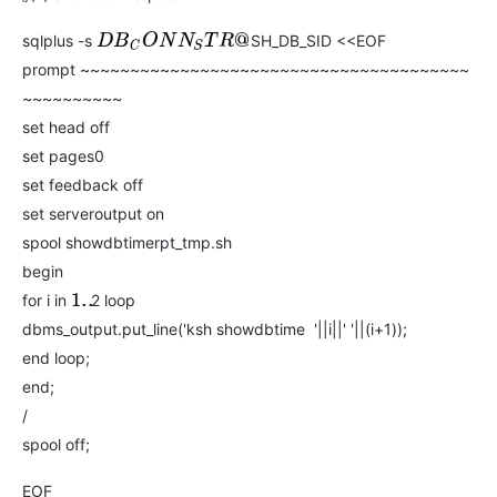
sqlplus -s
SH_DB_SID <<EOF
D
B
C
O
N
N
S
T
R
@
prompt ~~~~~~~~~~~~~~~~~~~~~~~~~~~~~~~~~~~~~~~
~~~~~~~~~~
set head off
set pages0
set feedback off
set serveroutput on
spool showdbtimerpt_tmp.sh
begin
for i in
2 loop
1..
dbms_output.put_line('ksh showdbtime '||i||' '||(i+1));
end loop;
end;
/
spool off;
EOF