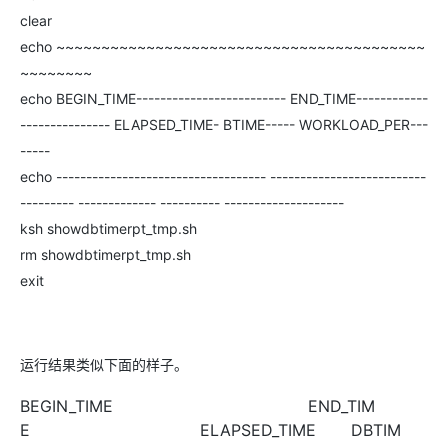
clear
echo ~~~~~~~~~~~~~~~~~~~~~~~~~~~~~~~~~~~~~~~~~
~~~~~~~~
echo BEGIN_TIME------------------------- END_TIME------------
--------------- ELAPSED_TIME- BTIME----- WORKLOAD_PER---
-----
echo ----------------------------------- --------------------------
--------- ------------- ---------- --------------------
ksh showdbtimerpt_tmp.sh
rm showdbtimerpt_tmp.sh
exit
运行结果类似下面的样子。
BEGIN_TIME END_TIM
E ELAPSED_TIME DBTIM