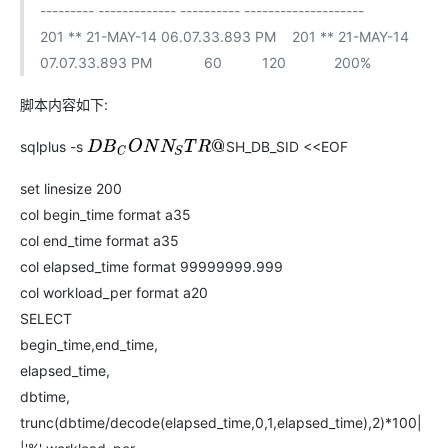
--------- ------------- ---------- --------------------
201 ** 21-MAY-14 06.07.33.893 PM 201 ** 21-MAY-14
07.07.33.893 PM 60 120 200%
脚本内容如下:
sqlplus -s
SH_DB_SID <<EOF
D
B
C
O
N
N
S
T
R
@
set linesize 200
col begin_time format a35
col end_time format a35
col elapsed_time format 99999999.999
col workload_per format a20
SELECT
begin_time,end_time,
elapsed_time,
dbtime,
trunc(dbtime/decode(elapsed_time,0,1,elapsed_time),2)*100|