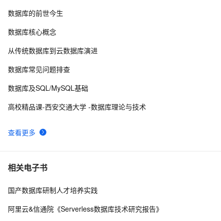
数据库的前世今生
如何在 Oracle 中创建可插入数据库（PDB）？
10
8
数据库核心概念
weblogic连接RAC数据库
3
9
从传统数据库到云数据库演进
征文分享｜OceanBase 3.1.2 数据库性能测试探索
5
10
数据库常见问题排查
数据库及SQL/MySQL基础
高校精品课-西安交通大学 -数据库理论与技术
查看更多
相关电子书
国产数据库研制人才培养实践
阿里云&信通院《Serverless数据库技术研究报告》