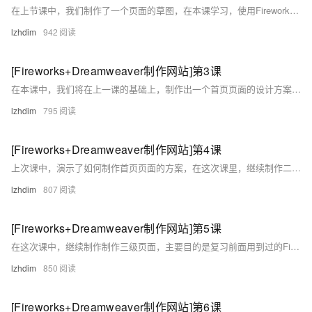
在上节课中，我们制作了一个页面的草图，在本课学习，使用Fireworks制作一个页面的设计方案，它可以作为一个模板，因为在一个网站中，通常一些网页的大体上是相同的，因此我们先制作一个基本页面，后面就可以以此为基础，制作出风格类似的不同页面方案了。
lzhdim
942
[Fireworks+Dreamweaver制作网站]第3课
在本课中，我们将在上一课的基础上，制作出一个首页页面的设计方案，也就是修改上节课做好的模板方案，然后添加标题文字，以及一些效果，例如投影、浮雕等效果，使页面看上去更美观。这一步的目的是为了生成一个真正的网页页面，将来在Dreamweaver进行编辑。
lzhdim
795
[Fireworks+Dreamweaver制作网站]第4课
上次课中，演示了如何制作首页页面的方案，在这次课里，继续制作二级页面。风格与首页是一致的，但是需要做出一些变化，因为在二级页面中需要展示一些产品，因此必须要留出防止具体内容的空间。从使用Fireworks的角度来说，重点内容是，通过使用“选取框”工具加工对象，调整对象的堆叠次序等等。
lzhdim
807
[Fireworks+Dreamweaver制作网站]第5课
在这次课中，继续制作制作三级页面，主要目的是复习前面用到过的Fireworks的各种常用功能，特别是对各对象的调整，例如把对象组合起来，以及取消组合等等。 本节课时长7分48秒，下载文件4.45兆字节。 下载
lzhdim
850
[Fireworks+Dreamweaver制作网站]第6课