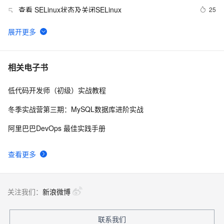
查看 SELinux状态及关闭SELinux
25
5
剑池CDK开发工具介绍  |  《平头哥剑池CDK快速上手指
18
6
南》第一章
《Adobe Dreamweaver CC经典教程》——第1课　自定
5
7
相关电子书
义工作区1.1　浏览工作区
低代码开发师（初级）实战教程
《Dreamweaver CS6完美网页制作——基础、实例与技
7
8
巧从入门到精通》——2.3 网页色彩搭配知识
冬季实战营第三期：MySQL数据库进阶实战
《Adobe Dreamweaver CC经典教程》——1.9　使用
3
9
阿里巴巴DevOps 最佳实践手册
“CSS设计器”
《ADOBE DREAMWEAVER CS6 标准培训教材》——
3
10
查看更多
1.2　Dreamweaver CS6的工作界面
关注我们：
新浪微博
联系我们